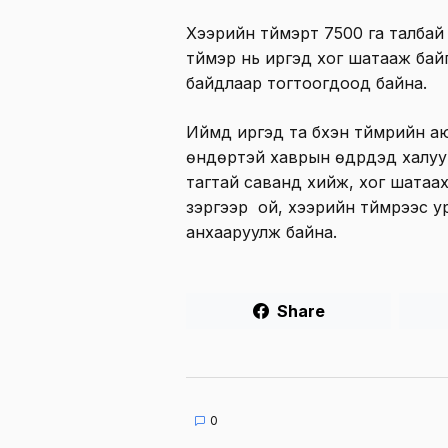
Хээрийн түймэрт 7500 га талба
түймэр нь иргэд хог шатааж бай
байдлаар тогтоогдоод байна.
Иймд иргэд та бүхэн түймрийн а
өндөртэй хаврын өдрүүдэд халу
тагтай саванд хийж, хог шатаах 
зэргээр ой, хээрийн түймрээс 
анхааруулж байна.
Share
0