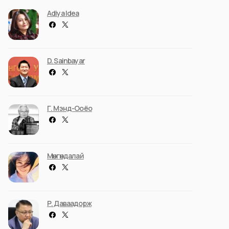
Adiya Idea
D. Sainbayar
Г. Мэнд-Ооёо
Мөнгөндалай
Р. Даваадорж