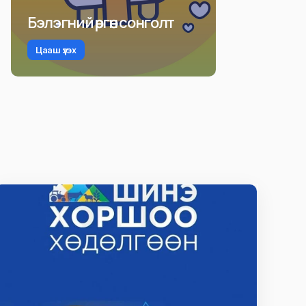
Бэлэгний өргөн сонголт
Цааш үзэх