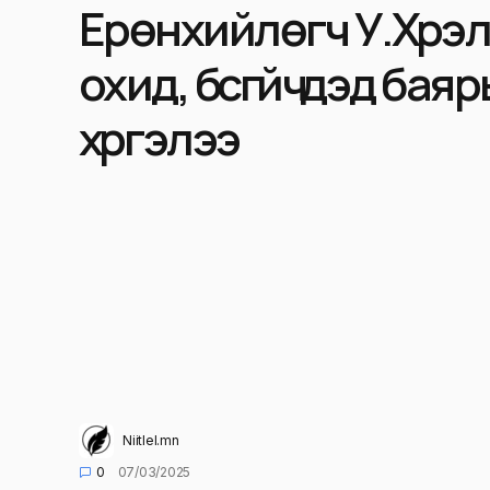
Ерөнхийлөгч У.Хүрэлсү
охид, бүсгүйчүүдэд ба
хүргэлээ
Niitlel.mn
0
07/03/2025