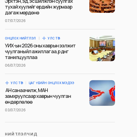
Эрхтэн, эд, эс шилжүүлэн суулгах
тухай хуулийг ердийн журмаар
дагаж мөрдөнө
07/07/2026
ОНЦЛОХ НИЙТЛЭЛ
УЛС ТӨР
УИХ-ын 2026 оны хаврын ээлжит
чуулганы үйл ажиллагаа, үр дүнг
танилцууллаа
06/07/2026
УЛС ТӨР
ЦАГ ҮЕИЙН ОНЦЛОХ МЭДЭЭ
АН санаачилж, МАН
замхруулсаар хаврын чуулган
өндөрлөлөө
03/07/2026
НИЙТЛЭЛЧИД