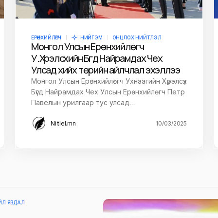
ЕРӨНХИЙЛӨГЧ
НИЙГЭМ
ОНЦЛОХ НИЙТЛЭЛ
Монгол Улсын Ерөнхийлөгч
У.Хүрэлсүхийн Бүгд Найрамдах Чех
Улсад хийх төрийн айлчлал эхэллээ
Монгол Улсын Ерөнхийлөгч Ухнаагийн Хүрэлсүх
Бүгд Найрамдах Чех Улсын Ерөнхийлөгч Петр
Павелын урилгаар тус улсад…
Niitlel.mn
10/03/2025
ЙЛ ЯВДАЛ