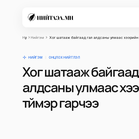
Нүүр
Нийгэм
Хог шатааж байгаад гал алдсаны улмаас хээрийн 
НИЙГЭМ
ОНЦЛОХ НИЙТЛЭЛ
Хог шатааж байгаад
алдсаны улмаас хэ
түймэр гарчээ