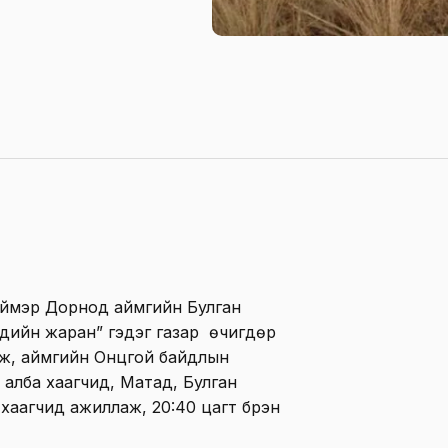
түймэр Дорнод аймгийн Булган
үдийн жаран” гэдэг газар өчигдөр
гдэж, аймгийн Онцгой байдлын
 алба хаагчид, Матад, Булган
хаагчид ажиллаж, 20:40 цагт бүрэн