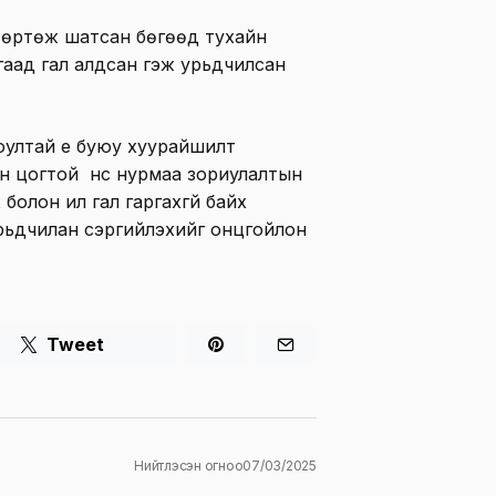
й өртөж шатсан бөгөөд тухайн
гаад гал алдсан гэж урьдчилсан
юултай үе буюу хуурайшилт
ун цогтой үнс нурмаа зориулалтын
болон ил гал гаргахгүй байх
урьдчилан сэргийлэхийг онцгойлон
Tweet
Нийтлэсэн огноо
07/03/2025