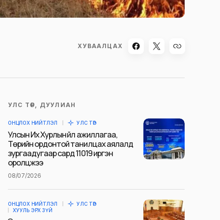
ХУВААЛЦАХ
УЛС ТӨР, ДУУЛИАН
ОНЦЛОХ НИЙТЛЭЛ
УЛС ТӨР
Улсын Их Хурлын үйл ажиллагаа,
Төрийн ордонтой танилцах аялалд
зургаадугаар сард 11019 иргэн
оролцжээ
08/07/2026
ОНЦЛОХ НИЙТЛЭЛ
УЛС ТӨР
ХУУЛЬ ЭРХ ЗҮЙ