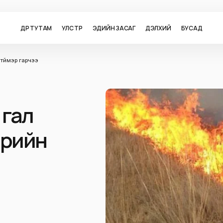
ӨДӨР ТУТАМ
УЛС ТӨР
ЭДИЙН ЗАСАГ
ДЭЛХИЙ
БУСАД
түймэр гарчээ
 гал
эрийн