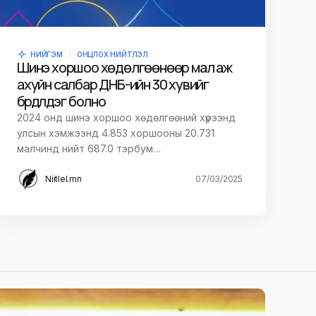
НИЙГЭМ
ОНЦЛОХ НИЙТЛЭЛ
Шинэ хоршоо хөдөлгөөнөөр мал аж
ахуйн салбар ДНБ-ийн 30 хувийг
бүрдүүлдэг болно
2024 онд шинэ хоршоо хөдөлгөөний хүрээнд
улсын хэмжээнд 4.853 хоршооны 20.731
малчинд нийт 687.0 тэрбум…
Niitlel.mn
07/03/2025