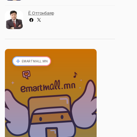
Ё. Отгонбаяр
EMARTMALL.MN