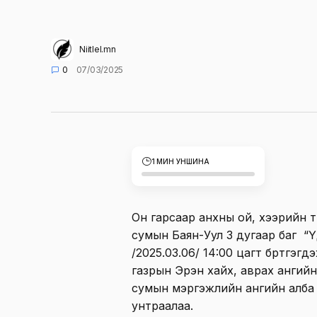
Niitlel.mn
0
07/03/2025
1 МИН УНШИНА
Он гарсаар анхны ой, хээрийн 
сумын Баян-Уул 3 дугаар баг “Ү
/2025.03.06/ 14:00 цагт бүртгэ
газрын Эрэн хайх, аврах ангийн
сумын мэргэжлийн ангийн алба 
унтраалаа.