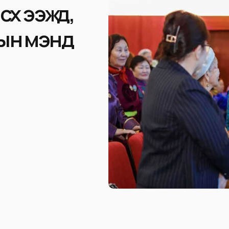
х ээжүүд,
ярын мэнд