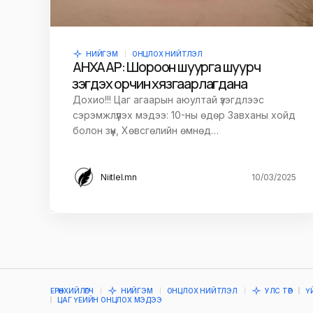
НИЙГЭМ
ОНЦЛОХ НИЙТЛЭЛ
АНХААР: Шороон шуурга шуурч
үзэгдэх орчин хязгаарлагдана
Дохио!!! Цаг агаарын аюултай үзэгдлээс
сэрэмжлүүлэх мэдээ: 10-ны өдөр Завханы хойд
болон зүүн, Хөвсгөлийн өмнөд…
Niitlel.mn
10/03/2025
ЕРӨНХИЙЛӨГЧ
НИЙГЭМ
ОНЦЛОХ НИЙТЛЭЛ
УЛС ТӨР
Ү
ЦАГ ҮЕИЙН ОНЦЛОХ МЭДЭЭ