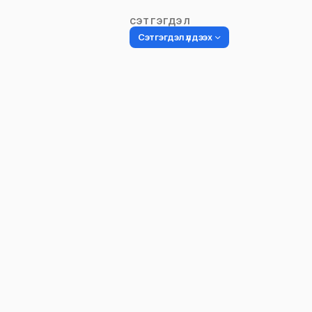
СЭТГЭГДЭЛ
Сэтгэгдэл үлдээх
Таны имэйл хаягийг нийтлэхгүй.
Шаардлагатай талбаруудыг
*
гэ
тэмдэглэсэн
Name
*
Сэтгэгдэл
*