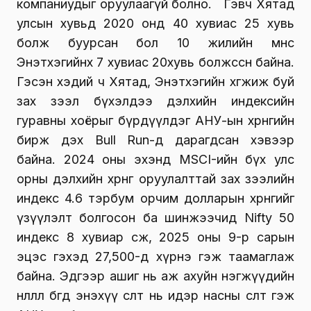
компаниудыг оруулаагүй болно. Гэвч Хятад
улсын хувьд 2020 онд 40 хувиас 25 хувь
болж буурсан бол 10 жилийн өмнөөс
Энэтхэгийнх 7 хувиас 20хувь болжөссөн байна.
Гэсэн хэдий ч Хятад, Энэтхэгийн хөгжиж буй
зах зээл бүхэлдээ дэлхийн индексийн
гуравны хоёрыг бүрдүүлдэг АНУ-ын хөрөнгийн
бирж дэх Bull Run-д дарагдсан хэвээр
байна. 2024 оны эхэнд MSCI-ийн бүх улс
орны дэлхийн хөрөнгө оруулалттай зах зээлийн
индекс 4.6 тэрбум орчим долларын хөрөнгийг
үзүүлэлт болгосон ба шинжээчид Nifty 50
индекс 8 хувиар өсөж, 2025 оны 9-р сарын
эцэс гэхэд 27,500-д хүрнэ гэж таамаглаж
байна. Эдгээр ашиг нь аж ахуйн нэгжүүдийн
нөлөөлөл бөгөөд энэхүү өсөлт нь идэр насны өсөлт гэж