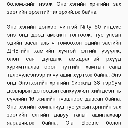
боломжийг нээж Энэтхэгийн хөрөнгийн зах
зээлийн эрэлтийг илэрхийлж байна.
Энэтхэгийн цэнхэр чиптэй Nifty 50 индекс
энэ онд дээд амжилт тогтоож, тус улсын
эдийн засаг аль ч томоохон эдийн засгийн
ДНБ-ийн хамгийн хүчтэй өсөлтийг үзүүлж,
олон сая дундаж амьдралтай өрхүүд
хуримтлалаа орон нутгийн хамтын санд
төвлөрүүлсэнээр илүү ашиг хүртэж байна. Энэ
онд Энэтхэгийн хөрөнгийн биржид 38 тэрбум
долларын дотоодын санхүүжилт хийгдсэн нь
сүүлийн 16 жилийн түвшнээс давсан байна.
Энэтхэгийн компаниуд тус улсын хөрөнгийн зах
зээлийн өсөлтийн давуу талыг ашиглахаар
яаравчилж байна, Ola Electric болон