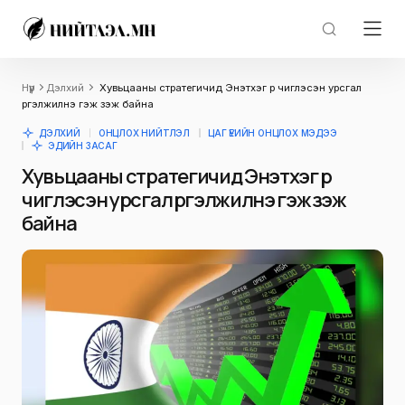
Нүүр
Дэлхий
Хувьцааны стратегичид Энэтхэг рүү чиглэсэн урсгал
үргэлжилнэ гэж үзэж байна
ДЭЛХИЙ
ОНЦЛОХ НИЙТЛЭЛ
ЦАГ ҮЕИЙН ОНЦЛОХ МЭДЭЭ
ЭДИЙН ЗАСАГ
Хувьцааны стратегичид Энэтхэг рүү
чиглэсэн урсгал үргэлжилнэ гэж үзэж
байна