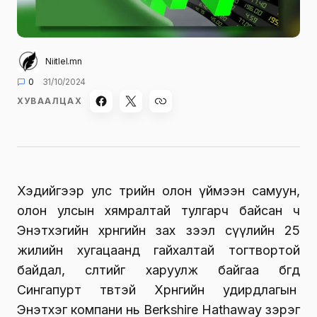
Niitlel.mn
0
31/10/2024
ХУВААЛЦАХ
Хэдийгээр улс төрийн олон үймээн самуун,
олон улсын хямралтай тулгарч байсан ч
Энэтхэгийн хөрөнгийн зах зээл сүүлийн 25
жилийн хугацаанд гайхалтай тогтвортой
байдал, өсөлтийг харуулж байгаа бөгөөд
Сингапурт төвтэй Хөрөнгийн удирдлагын
Энэтхэг компани нь Berkshire Hathaway зэрэг