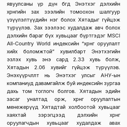
явуулсаны үр дүн бөгөөд Энэтхэг дэлхийн
хөрөнгийн зах зээлийн томоохон шалгуур
үзүүлэлтүүдийн нэг болох Хятадыг гүйцэж
түрүүлэв. Зах зээлээс худалдаж авч болох
дэлхийн бараг бүх хувьцааг бүртгэдэг MSCI
All-Country World индексийн “хөрөнгө оруулалт
хийх боломжтой” хувилбарт Энэтхэгийн
эзлэх хувь энэ сард 2.33 хувь болж,
Хятадын 2.06 хувийг гүйцэж түрүүлэв.
Энэхүүөөрчлөлт нь Энэтхэг улсыг АНУ-ын
компаниуд давамгайлж буй индексийн зургаа
дахь том тоглогч болгов. Хятадын эдийн
засаг уналтад орж, хөрөнгө оруулалтын
менежерүүд Хятадтай холбоотой хувьцааг
хаяхтай зэрэгцээд дэлхийн хөрөнгө
оруулагчдын хувьцааг худалдаж авах