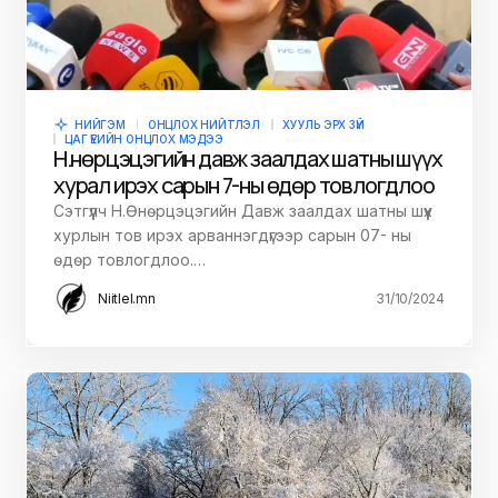
НИЙГЭМ
ОНЦЛОХ НИЙТЛЭЛ
ХУУЛЬ ЭРХ ЗҮЙ
ЦАГ ҮЕИЙН ОНЦЛОХ МЭДЭЭ
Н.Өнөрцэцэгийн давж заалдах шатны шүүх
хурал ирэх сарын 7-ны өдөр товлогдлоо
Сэтгүүлч Н.Өнөрцэцэгийн Давж заалдах шатны шүүх
хурлын тов ирэх арваннэгдүгээр сарын 07- ны
өдөр товлогдлоо.…
Niitlel.mn
31/10/2024