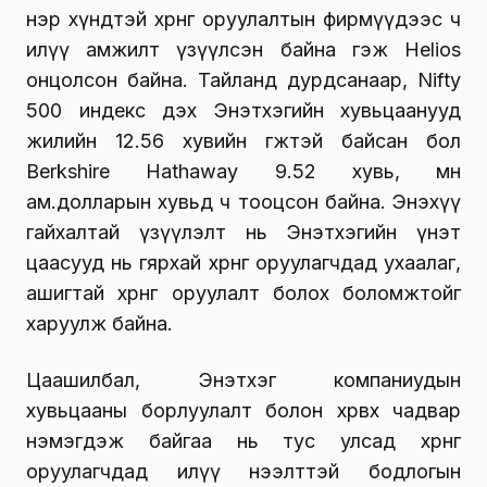
нэр хүндтэй хөрөнгө оруулалтын фирмүүдээс ч
илүү амжилт үзүүлсэн байна гэж Helios
онцолсон байна. Тайланд дурдсанаар, Nifty
500 индекс дэх Энэтхэгийн хувьцаанууд
жилийн 12.56 хувийн өгөөжтэй байсан бол
Berkshire Hathaway 9.52 хувь, мөн
ам.долларын хувьд ч тооцсон байна. Энэхүү
гайхалтай үзүүлэлт нь Энэтхэгийн үнэт
цаасууд нь гярхай хөрөнгө оруулагчдад ухаалаг,
ашигтай хөрөнгө оруулалт болох боломжтойг
харуулж байна.
Цаашилбал, Энэтхэг компаниудын
хувьцааны борлуулалт болон хөрвөх чадвар
нэмэгдэж байгаа нь тус улсад хөрөнгө
оруулагчдад илүү нээлттэй бодлогын