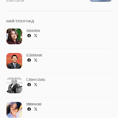
03/07/2026
НИЙТЛЭЛЧИД
Adiya Idea
D. Sainbayar
Г. Мэнд-Ооёо
Мөнгөндалай