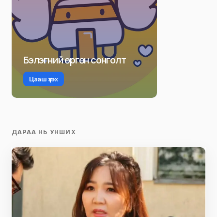
Бэлэгний өргөн сонголт
Цааш үзэх
ДАРАА НЬ УНШИХ