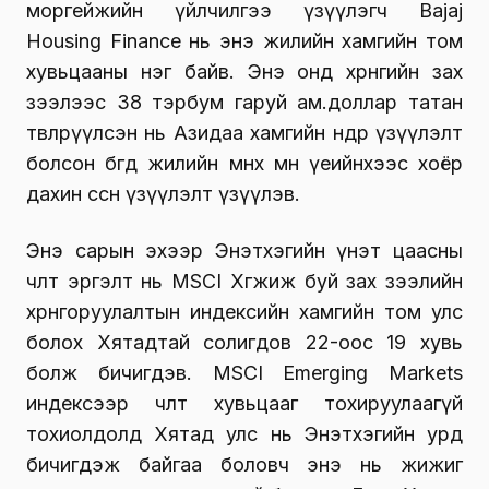
моргейжийн үйлчилгээ үзүүлэгч Bajaj
Housing Finance нь энэ жилийн хамгийн том
хувьцааны нэг байв. Энэ онд хөрөнгийн зах
зээлээс 38 тэрбум гаруй ам.доллар татан
төвлөрүүлсэн нь Азидаа хамгийн өндөр үзүүлэлт
болсон бөгөөд жилийн өмнөх мөн үеийнхээс хоёр
дахин өссөн үзүүлэлт үзүүлэв.
Энэ сарын эхээр Энэтхэгийн үнэт цаасны
чөлөөт эргэлт нь MSCI Хөгжиж буй зах зээлийн
хөрөнгөоруулалтын индексийн хамгийн том улс
болох Хятадтай солигдов 22-оос 19 хувь
болж бичигдэв. MSCI Emerging Markets
индексээр чөлөөт хувьцааг тохируулаагүй
тохиолдолд Хятад улс нь Энэтхэгийн урд
бичигдэж байгаа боловч энэ нь жижиг