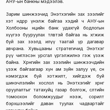
АНУ-ын банкны мэдээлэв.
Зарим шинжээчид Энэтхэгийн зах зээлийг
хэт өндөрөөр үнэлж байгаа хэдий ч АНУ-ын
Холбооны нөөцийн банк удахгүй бодлогын
хүүгээ бууруулах төлөвтэй байгаа нь хөгжиж
буй зах зээлд илүү таатай үр дагавар
авчрана. Хувьцааны стратегичид Энэтхэг
рүү чиглэсэн урсгал үргэлжилнэ гэж үзэж
байна. Хөрөнгийн зах зээлийн шинжээчдийн
үзэж байгаагаар хүн ам зүйн залуу үе, өсөн
нэмэгдэж буй хотжилт, хийгдэж буй
шинэчлэлийн хослол нь Энэтхэгийг хөрөнгө
оруулалтыг татахуйц газар болгож, өсөлтийн
томоохон боломжуудыг нээж, сорилт
бэрхшээлийг даван туулах чадвартайг