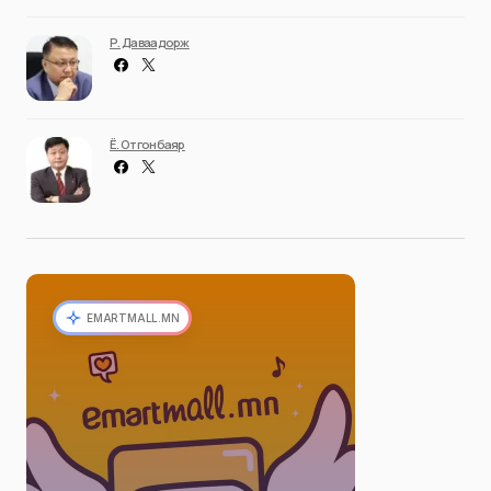
Р. Даваадорж
Ё. Отгонбаяр
EMARTMALL.MN