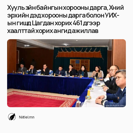
Хууль зүйн байнгын хорооны дарга, Хүний
эрхийн дэд хорооны дарга болон УИХ-
ын гишүүд Цагдан хорих 461 дүгээр
хаалттай хорих ангид ажиллав
Niitlel.mn
0
31/10/2024