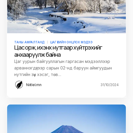
ТАНЫ АМРАЛТАНД
ЦАГ ҮЕИЙН ОНЦЛОХ МЭДЭЭ
Цас орж, ихэнх нутгаар хүйтрэхийг
анхааруулж байна
Цаг уурын байгууллагын гаргасан мэдээллээр
арваннэгдүгээр сарын 02-нд баруун аймгуудын
нутгийн зүүн хэсэг, төв…
Niitlel.mn
31/10/2024