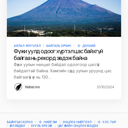
АЯЛАЛ ЖУУЧЛАЛ
БАЙГАЛЬ ОРЧИН
ДЭЛХИЙ
Фүжи уулд одоог хүртэл цас байхгүй
байгаа нь рекорд эвдэж байна
Фүжи уулын нөхцөл байдал одоогоор цасгүй
байдалтай байна. Хамгийн сүүлд уулын уруунд цас
байгаагүй үе нь 130…
Niitlel.mn
31/10/2024
БАЙНГЫН ХОРОО
НИЙГЭМ
ОНЦЛОХ НИЙТЛЭЛ
УЛС ТӨР
ҮЙЛ ЯВДАЛ
ХУУЛЬ ЭРХ ЗҮЙ
ЦАГ ҮЕИЙН ОНЦЛОХ МЭДЭЭ