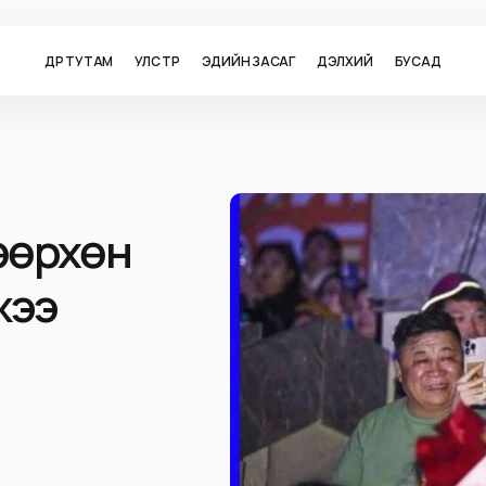
ӨДӨР ТУТАМ
УЛС ТӨР
ЭДИЙН ЗАСАГ
ДЭЛХИЙ
БУСАД
хөөрхөн
жээ