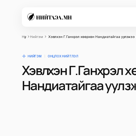
Нүүр
Нийгэм
Хэвлүүхэн Г.Ганхүрэл хөөрхөн Нандиатайгаа уулзжээ
НИЙГЭМ
ОНЦЛОХ НИЙТЛЭЛ
Хэвлүүхэн Г.Ганхүрэл 
Нандиатайгаа уулз