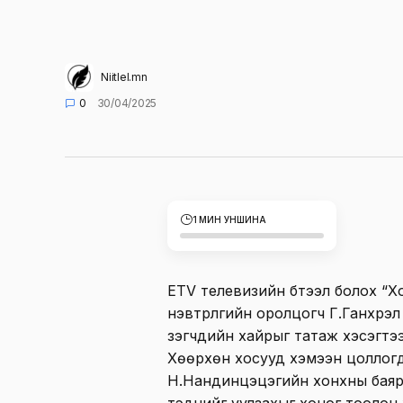
Niitlel.mn
0
30/04/2025
1 МИН УНШИНА
ETV телевизийн бүтээл болох “Хо
нэвтрүүлгийн оролцогч Г.Ганхүр
үзэгчдийн хайрыг татаж хэсэгтэ
Хөөрхөн хосууд хэмээн цоллог
Н.Нандинцэцэгийн хонхны баяра
тэднийг уулзахыг хоног тоолон 