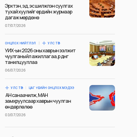
Эрхтэн, эд, эс шилжүүлэн суулгах
тухай хуулийг ердийн журмаар
дагаж мөрдөнө
07/07/2026
ОНЦЛОХ НИЙТЛЭЛ
УЛС ТӨР
УИХ-ын 2026 оны хаврын ээлжит
чуулганы үйл ажиллагаа, үр дүнг
танилцууллаа
06/07/2026
УЛС ТӨР
ЦАГ ҮЕИЙН ОНЦЛОХ МЭДЭЭ
АН санаачилж, МАН
замхруулсаар хаврын чуулган
өндөрлөлөө
03/07/2026