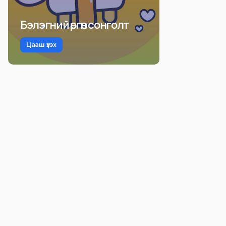
Бэлэгний өргөн сонголт
Цааш үзэх