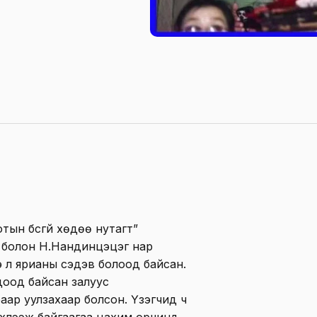
тын бүсгүй хөдөө нутагт”
эл болон Н.Нандинцэцэг нар
э л ярианы сэдэв болоод байсан.
доод байсан залуус
ар уулзахаар болсон. Үзэгчид ч
хүлээж байгаагаа цахим орчинд