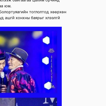
аа юм.
.Болортуяагийн тоглолтод хөөрхөн
уд ашгүй хонхны баярыг хүлээлгүй