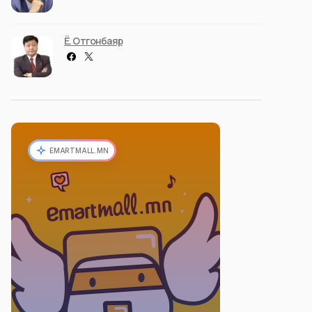
Ё. Отгонбаяр
EMARTMALL.MN