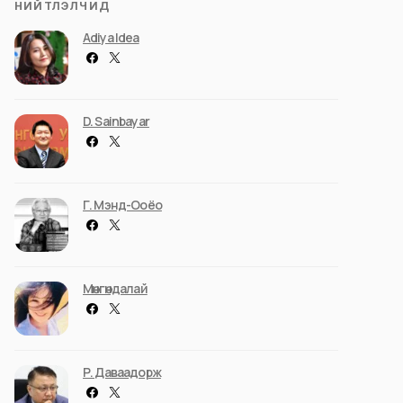
НИЙТЛЭЛЧИД
Adiya Idea
D. Sainbayar
Г. Мэнд-Ооёо
Мөнгөндалай
Р. Даваадорж