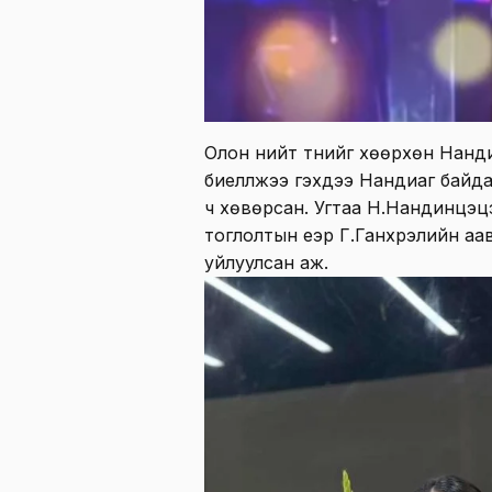
Олон нийт түүнийг хөөрхөн Нан
биелүүлжээ гэхдээ Нандиаг байдагг
ч хөвөрсан. Угтаа Н.Нандинцэц
тоглолтын үеэр Г.Ганхүрэлийн аав
уйлуулсан аж.