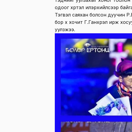
одоог хүртэл илэрхийлсээр байг
Тэгвэл саяхан болсон дуучин Р
бор хүү хочит Г.Ганхүрэл ирж хосу
уулзжээ.