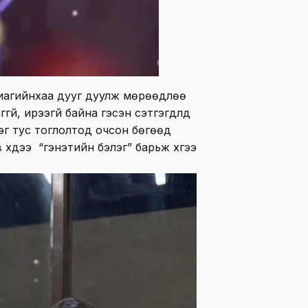
диагийнхаа дууг дуулж мөрөөдлөө
үй, ирээгүй байна гэсэн сэтгэгдлүүд
эг тус тоглолтод очсон бөгөөд
 хүүдээ “гэнэтийн бэлэг” барьж хүүгээ