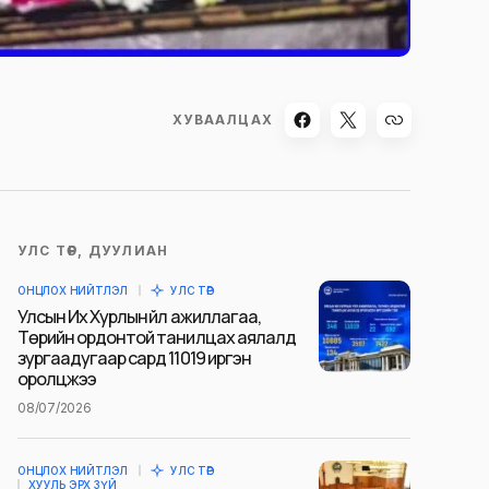
ХУВААЛЦАХ
УЛС ТӨР, ДУУЛИАН
ОНЦЛОХ НИЙТЛЭЛ
УЛС ТӨР
Улсын Их Хурлын үйл ажиллагаа,
Төрийн ордонтой танилцах аялалд
зургаадугаар сард 11019 иргэн
оролцжээ
08/07/2026
ОНЦЛОХ НИЙТЛЭЛ
УЛС ТӨР
ХУУЛЬ ЭРХ ЗҮЙ