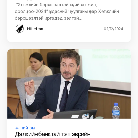
“Хөгжлийн бэрхшээлтэй хүний хөгжил,
оролцоо-2024” үндэсний чуулганы үеэр Хөгжлийн
бэрхшээлтэй иргэдэд ээлтэй…
Niitlel.mn
02/12/2024
НИЙГЭМ
Дэлхийн банктай тэтгэврийн