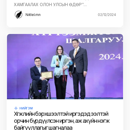
ХАМГААЛАХ ОЛОН УЛСЫН ӨДӨР’’…
Niitlel.mn
02/12/2024
НИЙГЭМ
Хөгжлийн бэрхшээлтэй иргэдэд ээлтэй
орчин бүрдүүлсэн иргэн, аж ахуйн нэгж
байгууллагыг шагналаа