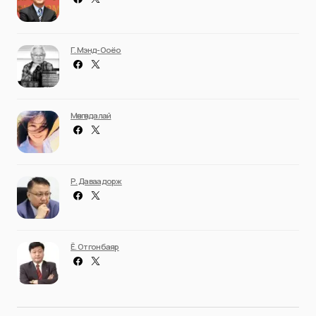
Г. Мэнд-Ооёо
Мөнгөндалай
Р. Даваадорж
Ё. Отгонбаяр