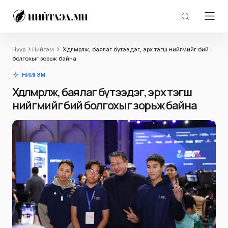
Нүүр
Нийгэм
Хөдөлмөрлөж, баялаг бүтээдэг, эрх тэгш нийгмийг бий
болгохыг зорьж байна
НИЙГЭМ
Хөдөлмөрлөж, баялаг бүтээдэг, эрх тэгш
нийгмийг бий болгохыг зорьж байна