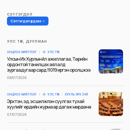
СЭТГЭГДЭЛ
Сэтгэгдэл үлдээх
УЛС ТӨР, ДУУЛИАН
Таны имэйл хаягийг нийтлэхгүй.
ОНЦЛОХ НИЙТЛЭЛ
УЛС ТӨР
Шаардлагатай талбаруудыг
*
гэж
Улсын Их Хурлын үйл ажиллагаа, Төрийн
тэмдэглэсэн
ордонтой танилцах аялалд
зургаадугаар сард 11019 иргэн оролцжээ
Name
*
08/07/2026
ОНЦЛОХ НИЙТЛЭЛ
УЛС ТӨР
ХУУЛЬ ЭРХ ЗҮЙ
E-mail
*
Эрхтэн, эд, эс шилжүүлэн суулгах тухай
хуулийг ердийн журмаар дагаж мөрдөнө
07/07/2026
Сэтгэгдэл
*