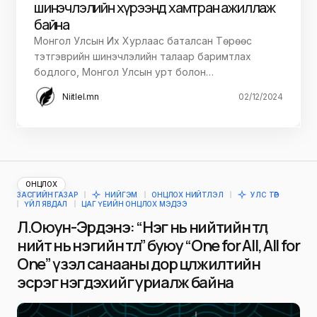
шинэчлэлийн хүрээнд хамтран ажиллаж
байна
Монгол Улсын Их Хурлаас баталсан Төрөөс
тэтгэврийн шинэчлэлийн талаар баримтлах
бодлого, Монгол Улсын урт болон…
Niitlel.mn
02/12/2024
ОНЦЛОХ
ЗАСГИЙН ГАЗАР
НИЙГЭМ
ОНЦЛОХ НИЙТЛЭЛ
УЛС ТӨР
ҮЙЛ ЯВДАЛ
ЦАГ ҮЕИЙН ОНЦЛОХ МЭДЭЭ
Л.Оюун-Эрдэнэ: “Нэг нь нийтийн төлөө,
нийт нь нэгийн төлөө” буюу “One for All, All for
One” үзэл санааны дор цөлжилтийн
эсрэг нэгдэхийг уриалж байна