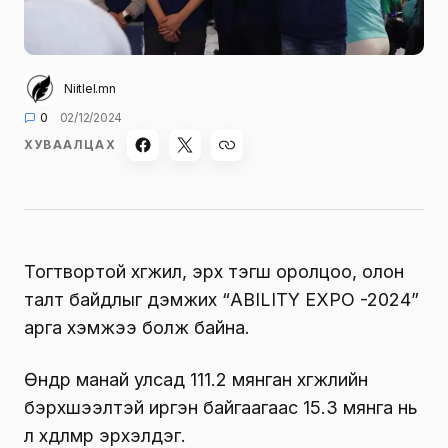
Niitlel.mn
0
02/12/2024
ХУВААЛЦАХ
Тогтвортой хөгжил, эрх тэгш оролцоо, олон
талт байдлыг дэмжих “ABILITY EXPO -2024”
арга хэмжээ болж байна.
Өнөөдөр манай улсад 111.2 мянган хөгжлийн
бэрхшээлтэй иргэн байгаагаас 15.3 мянга нь
л хөдөлмөр эрхэлдэг.