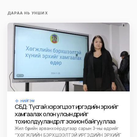
ДАРАА НЬ УНШИХ
НИЙГЭМ
СБД: Тусгай хэрэгцээт иргэдийн эрхийг
хамгаалах олон улсын өдрийг
тохиолдуулан өдөрлөг зохион байгууллаа
Жил бүрийн арванхоёрдугаар сарын 3-ны өдрийг
‘’ХӨГЖЛИЙН БЭРХШЭЭЛТЭЙ ИРГЭДИЙН ЭРХИЙГ