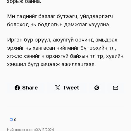
зорьж байна.
Мөн тэднийг баялаг бүтээгч, үйлдвэрлэгч
болоход нь бодлогын дэмжлэг үзүүлнэ.
Иргэн бүр эрүүл, аюулгүй орчинд амьдрах
эрхийг нь хангасан нийгмийг бүтээхийн төлөө,
хөгжлөөс хэнийг ч орхихгүй байхын төлөө төр, хувийн
хэвшил бүгд хичээж ажиллацгаая.
Share
Tweet
0
Нийтлэсэн огноо
02/12/2024