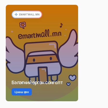
EMARTMALL.MN
Бэлэгний өргөн сонголт
Цааш үзэх