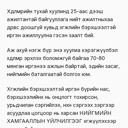
Хөдөлмөрийн тухай хуулинд 25-аас дээш
ажилтантай байгууллага нийт ажилтныхаа
дөрвөөс доошгүй хувьд хөгжлийн бэрхшээлтэй
иргэн ажиллуулна гэсэн заалт бий.
Аж ахуй нэгж бүр энэ хуулиа хэрэгжүүлбэл
хөдөлмөр эрхлэх боломжгүй байгаа 70-80
мянган иргэнээ ажлын байртай, эдийн засаг,
нийгмийн баталгаатай болгох юм.
Хөгжлийн бэрхшээлтэй иргэн бүрийн нас,
бэрхшээлийнх нь онцлогт тохирсон,
урьдчилан сэргийлэх, нөхөн сэргээх зэргээр
асуудлаа цогцоор нь харсан НИЙГМИЙН
ХАМГААЛЛЫН ҮЙЛЧИЛГЭЭГ хөгжүүлэхээр