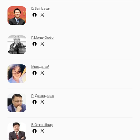
D. Sainbayar
Г. Мэнд-Ооёо
Мөнгөндалай
Р. Даваадорж
Ё. Отгонбаяр