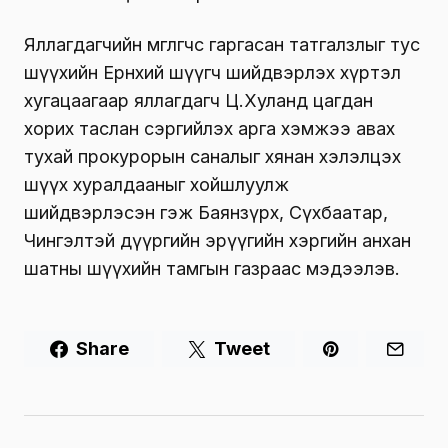
Яллагдагчийн өмгөөлөгчөөс гаргасан татгалзлыг тус
шүүхийн Ерөнхий шүүгч шийдвэрлэх хүртэл
хугацаагаар яллагдагч Ц.Хуланд цагдан
хорих таслан сэргийлэх арга хэмжээ авах
тухай прокурорын саналыг хянан хэлэлцэх
шүүх хуралдааныг хойшлуулж
шийдвэрлэсэн гэж Баянзүрх, Сүхбаатар,
Чингэлтэй дүүргийн эрүүгийн хэргийн анхан
шатны шүүхийн тамгын газраас мэдээлэв.
Share
Tweet