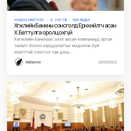
ОНЦЛОХ НИЙТЛЭЛ
УЛС ТӨР
ҮЙЛ ЯВДАЛ
Хөгжлийн Банкны сонсголд Ерөнхийлөгч асан
Х.Баттулга оролцохгүй
Хөгжлийн Банкнаас зээл авсан компаниуд эргэн
төлөлт болон зарцуулалтыг мэдээлж буй
нээлттэй сонсгол тав дахь…
Niitlel.mn
20/01/2023