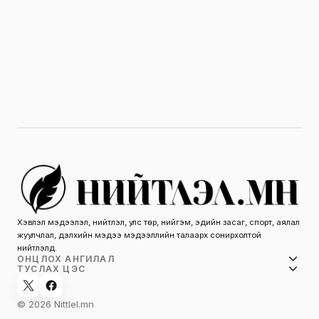
Хэвлэл мэдээлэл, нийтлэл, улс төр, нийгэм, эдийн засаг, спорт, аялал
жуулчлал, дэлхийн мэдээ мэдээллийн талаарх сонирхолтой
нийтлэлүүд.
ОНЦЛОХ АНГИЛАЛ
ТУСЛАХ ЦЭС
© 2026 Nittlel.mn