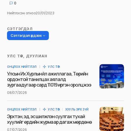
0
Нийтлэсэн огноо
20/01/2023
СЭТГЭГДЭЛ
Сэтгэгдэл үлдээх
УЛС ТӨР, ДУУЛИАН
Таны имэйл хаягийг нийтлэхгүй.
ОНЦЛОХ НИЙТЛЭЛ
УЛС ТӨР
Шаардлагатай талбаруудыг
*
гэж
Улсын Их Хурлын үйл ажиллагаа, Төрийн
тэмдэглэсэн
ордонтой танилцах аялалд
зургаадугаар сард 11019 иргэн оролцжээ
Name
*
08/07/2026
ОНЦЛОХ НИЙТЛЭЛ
УЛС ТӨР
ХУУЛЬ ЭРХ ЗҮЙ
E-mail
*
Эрхтэн, эд, эс шилжүүлэн суулгах тухай
хуулийг ердийн журмаар дагаж мөрдөнө
07/07/2026