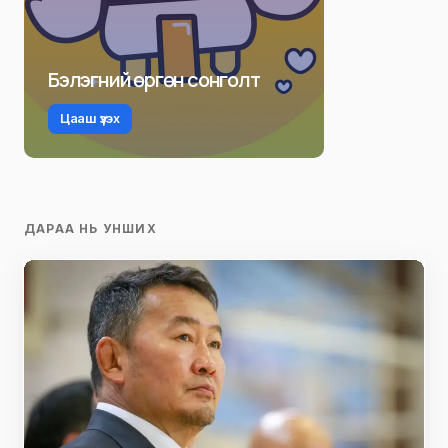
Бэлэгний өргөн сонголт
Цааш үзэх
ДАРАА НЬ УНШИХ