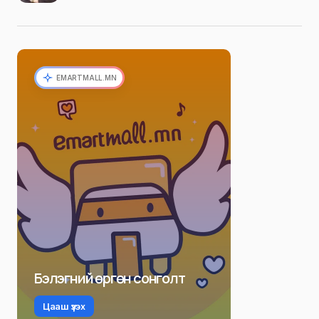
EMARTMALL.MN
Бэлэгний өргөн сонголт
Цааш үзэх