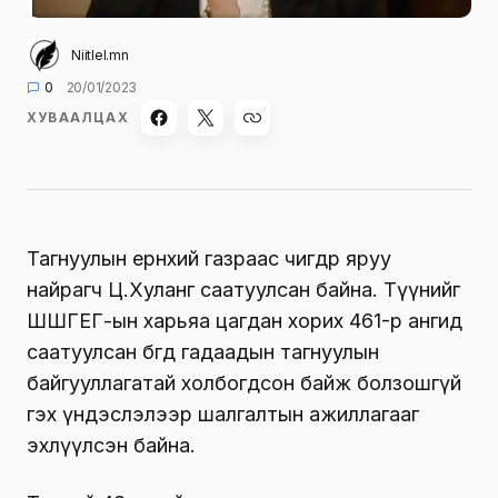
Niitlel.mn
0
20/01/2023
ХУВААЛЦАХ
Тагнуулын ерөнхий газраас өчигдөр яруу
найрагч Ц.Хуланг саатуулсан байна. Түүнийг
ШШГЕГ-ын харьяа цагдан хорих 461-р ангид
саатуулсан бөгөөд
гадаадын тагнуулын
байгууллагатай холбогдсон байж болзошгүй
гэх үндэслэлээр шалгалтын ажиллагааг
эхлүүлсэн байна.