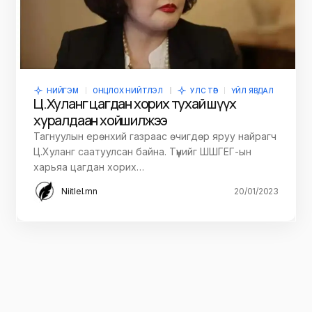
НИЙГЭМ
ОНЦЛОХ НИЙТЛЭЛ
УЛС ТӨР
ҮЙЛ ЯВДАЛ
Ц.Хуланг цагдан хорих тухай шүүх
хуралдаан хойшилжээ
Тагнуулын ерөнхий газраас өчигдөр яруу найрагч
Ц.Хуланг саатуулсан байна. Түүнийг ШШГЕГ-ын
харьяа цагдан хорих…
Niitlel.mn
20/01/2023