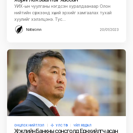
УИХ-ын чуулганы нэгдсэн хуралдаанаар Олон
нийтийн сүлжээнд хүний эрхийг хамгаалах тухай
хуулийг хэлэлцэнэ. Тус…
Niitlel.mn
20/01/2023
ОНЦЛОХ НИЙТЛЭЛ
УЛС ТӨР
ҮЙЛ ЯВДАЛ
Хөгжлийн Банкны сонсголд Ерөнхийлөгч асан