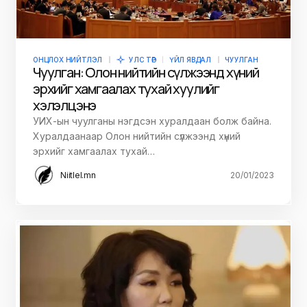
ОНЦЛОХ НИЙТЛЭЛ
УЛС ТӨР
ҮЙЛ ЯВДАЛ
ЧУУЛГАН
Чуулган: Олон нийтийн сүлжээнд хүний
эрхийг хамгаалах тухай хуулийг
хэлэлцэнэ
УИХ-ын чуулганы нэгдсэн хуралдаан болж байна.
Хуралдаанаар Олон нийтийн сүлжээнд хүний
эрхийг хамгаалах тухай…
Niitlel.mn
20/01/2023