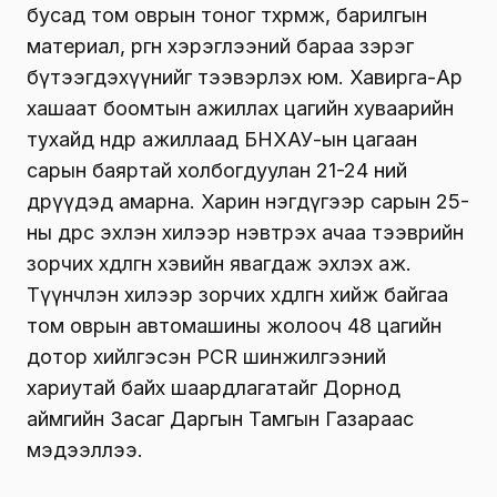
бусад том оврын тоног төхөөрөмж, барилгын
материал, өргөн хэрэглээний бараа зэрэг
бүтээгдэхүүнийг тээвэрлэх юм. Хавирга-Ар
хашаат боомтын ажиллах цагийн хуваарийн
тухайд өнөөдөр ажиллаад БНХАУ-ын цагаан
сарын баяртай холбогдуулан 21-24 ний
өдрүүдэд амарна. Харин нэгдүгээр сарын 25-
ны өдрөөс эхлэн хилээр нэвтрэх ачаа тээврийн
зорчих хөдөлгөөн хэвийн явагдаж эхлэх аж.
Түүнчлэн
хилээр зорчих хөдөлгөөн хийж байгаа
том оврын автомашины жолооч 48 цагийн
дотор хийлгэсэн PCR шинжилгээний
хариутай байх шаардлагатай
г Дорнод
аймгийн Засаг Даргын Тамгын Газараас
мэдээллээ.