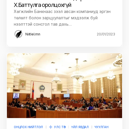
Х.Баттулга оролцохгүй
Хөгжлийн Банкнаас зээл авсан компаниуд эргэн
төлөлт болон зарцуулалтыг мэдээлж буй
нээлттэй сонсгол тав дахь…
Niitlel.mn
20/01/2023
ОНЦЛОХ НИЙТЛЭЛ
УЛС ТӨР
ҮЙЛ ЯВДАЛ
ЧУУЛГАН