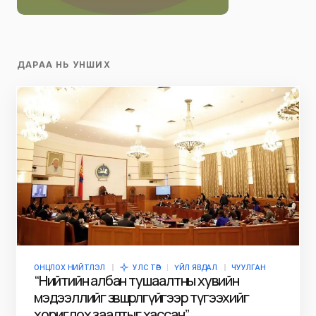
ДАРАА НЬ УНШИХ
ОНЦЛОХ НИЙТЛЭЛ
УЛС ТӨР
ҮЙЛ ЯВДАЛ
ЧУУЛГАН
“Нийтийн албан тушаалтны хувийн
мэдээллийг зөвшөөрөлгүйгээр түгээхийг
хориглох заалтыг хассан”