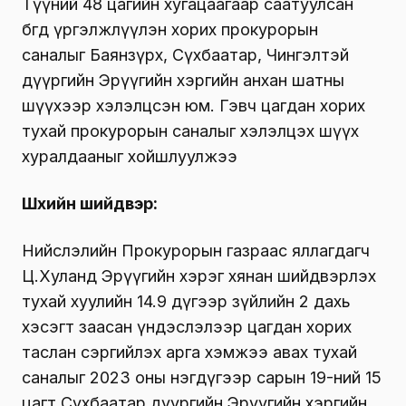
Түүний 48 цагийн хугацаагаар саатуулсан
бөгөөд үргэлжлүүлэн хорих прокурорын
саналыг Баянзүрх, Сүхбаатар, Чингэлтэй
дүүргийн Эрүүгийн хэргийн анхан шатны
шүүхээр хэлэлцсэн юм. Гэвч цагдан хорих
тухай прокурорын саналыг хэлэлцэх шүүх
хуралдааныг хойшлуулжээ
Шүүхийн шийдвэр:
Нийслэлийн Прокурорын газраас яллагдагч
Ц.Хуланд Эрүүгийн хэрэг хянан шийдвэрлэх
тухай хуулийн 14.9 дүгээр зүйлийн 2 дахь
хэсэгт заасан үндэслэлээр цагдан хорих
таслан сэргийлэх арга хэмжээ авах тухай
саналыг 2023 оны нэгдүгээр сарын 19-ний 15
цагт Сүхбаатар дүүргийн Эрүүгийн хэргийн