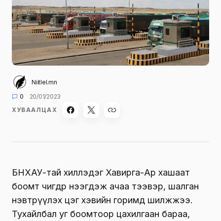
Niitlel.mn
0
20/01/2023
ХУВААЛЦАХ
БНХАУ-тай хиллэдэг Хавирга-Ар хашаат
боомт өчигдөр нээгдэж ачаа тээвэр, шалган
нэвтрүүлэх цэг хэвийн горимд шилжжээ.
Тухайлбал уг боомтоор цахилгаан бараа,