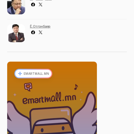
Ё. Отгонбаяр
EMARTMALL.MN