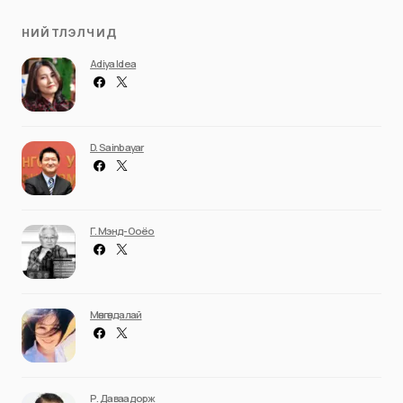
НИЙТЛЭЛЧИД
Adiya Idea
D. Sainbayar
Г. Мэнд-Ооёо
Мөнгөндалай
Р. Даваадорж