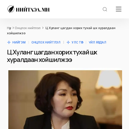
Нүүр
Онцлох нийтлэл
Ц.Хуланг цагдан хорих тухай шүүх хуралдаан
хойшилжээ
НИЙГЭМ
ОНЦЛОХ НИЙТЛЭЛ
УЛС ТӨР
ҮЙЛ ЯВДАЛ
Ц.Хуланг цагдан хорих тухай шүүх
хуралдаан хойшилжээ