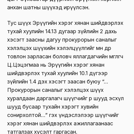
анхан шатны шүүхэд ирүүлсэн.
Тус шүүх Эрүүгийн хэрэг хянан шийдвэрлэх
тухай хуулийн 14.13 дугаар зүйлийн 2 дахь
хэсэгт заасны дагуу прокурорын саналыг
хэлэлцэх шүүхийн хэлэлцүүлгийг мөн өдөр
товлон зарласан боловч яллагдагчийн өмгөөлөгч
Ц.Цэцэгмаа нь Эрүүгийн хэрэг хянан
шийдвэрлэх тухай хуулийн 10.1 дүгээр
зүйлийн 1.4 дэх хэсэгт заасан буюу “…
Прокурорын саналыг хэлэлцэх шүүх
хуралдаан даргалагч шүүгчийг өөрөө шууд эсхүл
шууд бусаар тухайн хэрэгт хувийн
сонирхолтой…” гэх үндэслэлээр шүүгчийг
хэрэг хянан шийдвэрлэх ажиллагаанаас
татгалзах хүсэлт гаргасан.