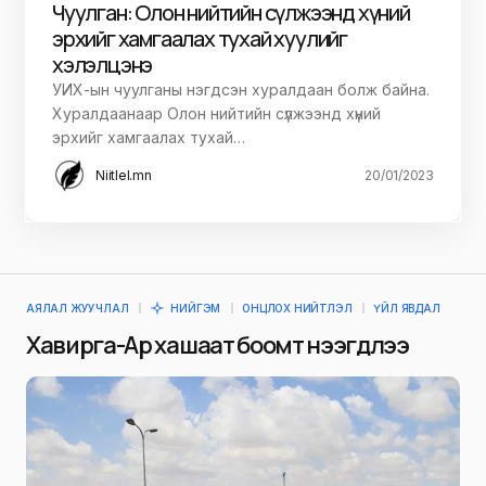
Чуулган: Олон нийтийн сүлжээнд хүний
эрхийг хамгаалах тухай хуулийг
хэлэлцэнэ
УИХ-ын чуулганы нэгдсэн хуралдаан болж байна.
Хуралдаанаар Олон нийтийн сүлжээнд хүний
эрхийг хамгаалах тухай…
Niitlel.mn
20/01/2023
АЯЛАЛ ЖУУЧЛАЛ
НИЙГЭМ
ОНЦЛОХ НИЙТЛЭЛ
ҮЙЛ ЯВДАЛ
Хавирга-Ар хашаат боомт нээгдлээ