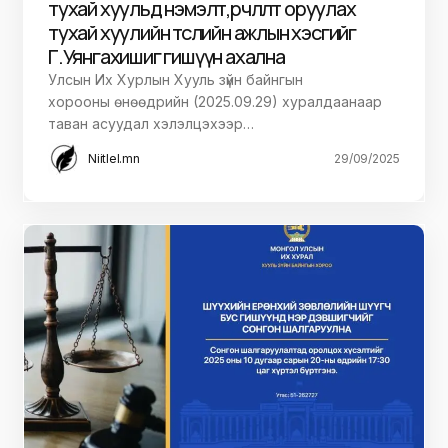
тухай хуульд нэмэлт, өөрчлөлт оруулах
тухай хуулийн төслийн ажлын хэсгийг
Г.Уянгахишиг гишүүн ахална
Улсын Их Хурлын Хууль зүйн байнгын
хорооны өнөөдрийн (2025.09.29) хуралдаанаар
таван асуудал хэлэлцэхээр…
Niitlel.mn
29/09/2025