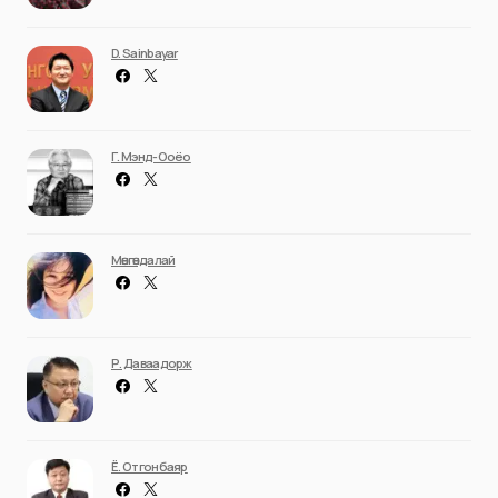
D. Sainbayar
Г. Мэнд-Ооёо
Мөнгөндалай
Р. Даваадорж
Ё. Отгонбаяр