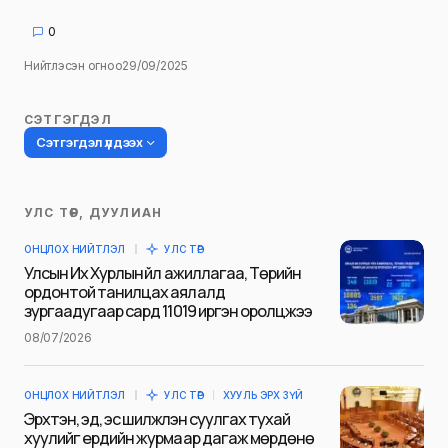
0
Нийтлэсэн огноо
29/09/2025
СЭТГЭГДЭЛ
Сэтгэгдэл үлдээх
УЛС ТӨР, ДУУЛИАН
Таны имэйл хаягийг нийтлэхгүй.
ОНЦЛОХ НИЙТЛЭЛ
УЛС ТӨР
Шаардлагатай талбаруудыг
*
гэж
Улсын Их Хурлын үйл ажиллагаа, Төрийн
тэмдэглэсэн
ордонтой танилцах аялалд
зургаадугаар сард 11019 иргэн оролцжээ
Name
*
08/07/2026
ОНЦЛОХ НИЙТЛЭЛ
УЛС ТӨР
ХУУЛЬ ЭРХ ЗҮЙ
E-mail
*
Эрхтэн, эд, эс шилжүүлэн суулгах тухай
хуулийг ердийн журмаар дагаж мөрдөнө