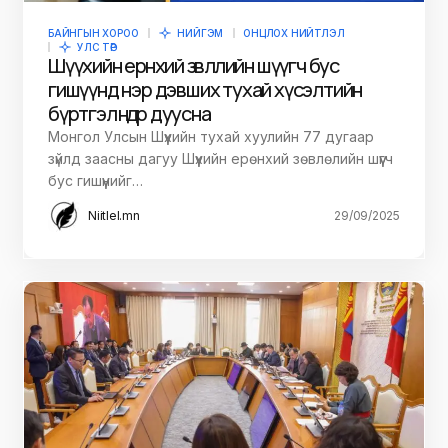
БАЙНГЫН ХОРОО
НИЙГЭМ
ОНЦЛОХ НИЙТЛЭЛ
УЛС ТӨР
Шүүхийн ерөнхий зөвлөлийн шүүгч бус
гишүүнд нэр дэвших тухай хүсэлтийн
бүртгэл өнөөдөр дуусна
Монгол Улсын Шүүхийн тухай хуулийн 77 дугаар
зүйлд заасны дагуу Шүүхийн ерөнхий зөвлөлийн шүүгч
бус гишүүнийг…
Niitlel.mn
29/09/2025