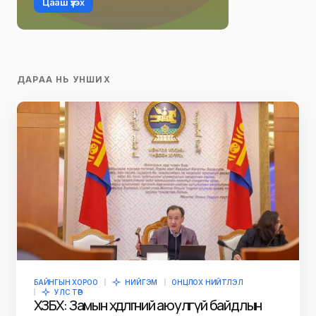
Цааш үзэх
ДАРАА НЬ УНШИХ
БАЙНГЫН ХОРОО
НИЙГЭМ
ОНЦЛОХ НИЙТЛЭЛ
УЛС ТӨР
ХЗБХ: Замын хөдөлгөөний аюулгүй байдлын