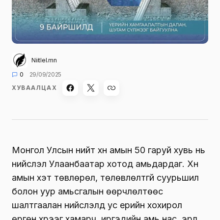
Niitlel.mn
0
29/09/2025
ХУВААЛЦАХ
Монгол Улсын нийт хүн амын 50 гаруй хувь нь
нийслэл Улаанбаатар хотод амьдардаг. Хүн
амын хэт төвлөрөл, төлөвлөлтгүй суурьшил
болон уур амьсгалын өөрчлөлтөөс
шалтгаалан нийслэлд ус үерийн хохирол
өргөн хүрээг хамарч, иргэдийн амь нас, эрүүл