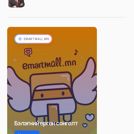
EMARTMALL.MN
Бэлэгний өргөн сонголт