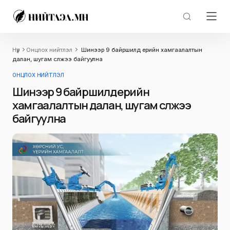
Нүүр
Онцлох нийтлэл
Шинээр 9 байршилд үерийн хамгаалалтын
далан, шугам сүлжээ байгуулна
ОНЦЛОХ НИЙТЛЭЛ
Шинээр 9 байршилд үерийн
хамгаалалтын далан, шугам сүлжээ
байгуулна