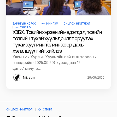
БАЙНГЫН ХОРОО
НИЙГЭМ
ОНЦЛОХ НИЙТЛЭЛ
УЛС ТӨР
ХЗБХ: Төсвийн хүрээний мэдэгдэл, төсвийн
төсөөллийн тухай хуульд өөрчлөлт оруулах
тухай хуулийн төслийн хоёр дахь
хэлэлцүүлгийг хийлээ
Улсын Их Хурлын Хууль зүйн байнгын хорооны
өнөөдрийн (2025.09.29) хуралдаан 12
цаг 57 минутад…
Niitlel.mn
29/09/2025
ОНЦЛОХ НИЙТЛЭЛ
СПОРТ