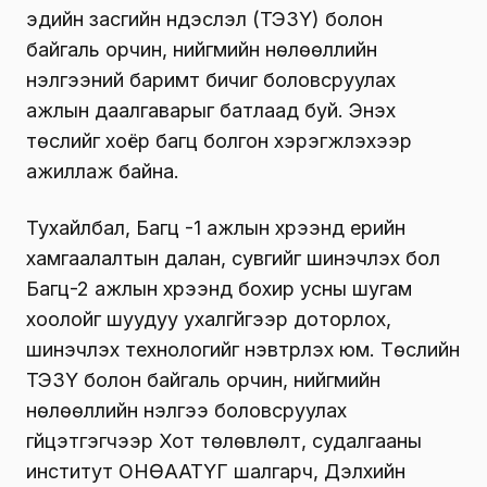
эдийн засгийн үндэслэл (ТЭЗҮ) болон
байгаль орчин, нийгмийн нөлөөллийн
үнэлгээний баримт бичиг боловсруулах
ажлын даалгаварыг батлаад буй. Энэхүү
төслийг хоёр багц болгон хэрэгжүүлэхээр
ажиллаж байна.
Тухайлбал, Багц -1 ажлын хүрээнд үерийн
хамгаалалтын далан, сувгийг шинэчлэх бол
Багц-2 ажлын хүрээнд бохир усны шугам
хоолойг шуудуу ухалгүйгээр доторлох,
шинэчлэх технологийг нэвтрүүлэх юм. Төслийн
ТЭЗҮ болон байгаль орчин, нийгмийн
нөлөөллийн үнэлгээ боловсруулах
гүйцэтгэгчээр Хот төлөвлөлт, судалгааны
институт ОНӨААТҮГ шалгарч, Дэлхийн