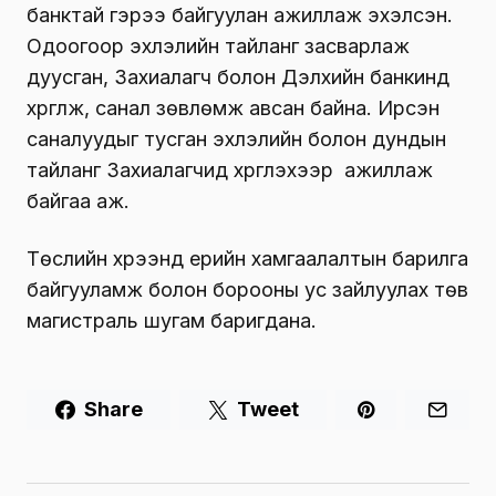
банктай гэрээ байгуулан ажиллаж эхэлсэн.
Одоогоор эхлэлийн тайланг засварлаж
дуусган, Захиалагч болон Дэлхийн банкинд
хүргүүлж, санал зөвлөмж авсан байна. Ирсэн
саналуудыг тусган эхлэлийн болон дундын
тайланг Захиалагчид хүргүүлэхээр ажиллаж
байгаа аж.
Төслийн хүрээнд үерийн хамгаалалтын барилга
байгууламж болон борооны ус зайлуулах төв
магистраль шугам баригдана.
Share
Tweet