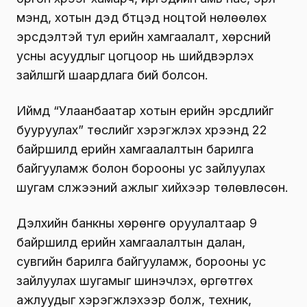
мэнд, хотын дэд бүтцэд ноцтой нөлөөлөх
эрсдэлтэй тул үерийн хамгаалалт, хөрсний
усны асуудлыг цогцоор нь шийдвэрлэх
зайлшгүй шаардлага бий болсон.
Иймд “Улаанбаатар хотын үерийн эрсдлийг
бууруулах” төслийг хэрэгжүүлэх хүрээнд 22
байршилд үерийн хамгаалалтын барилга
байгууламж болон борооны ус зайлуулах
шугам сүлжээний ажлыг хийхээр төлөвлөсөн.
Дэлхийн банкны хөрөнгө оруулалтаар 9
байршилд үерийн хамгаалалтын далан,
сувгийн барилга байгууламж, борооны ус
зайлуулах шугамыг шинэчлэх, өргөтгөх
ажлуудыг хэрэгжүүлэхээр болж, техник,