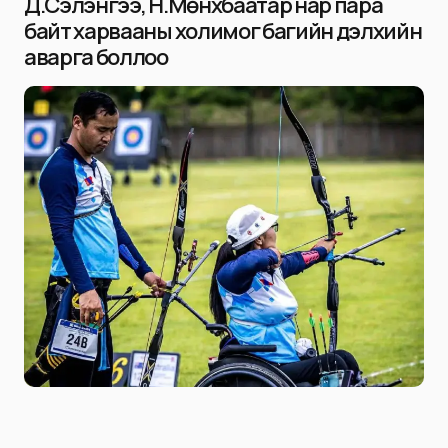
Д.Сэлэнгээ, Н.Мөнхбаатар нар пара
байт харвааны холимог багийн дэлхийн
аварга боллоо
Niitlel.mn