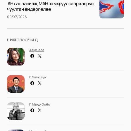
Илгээх
АН санаачилж, МАН замхруулсаар хаврын
чуулган өндөрлөлөө
03/07/2026
НИЙТЛЭЛЧИД
Adiya Idea
D. Sainbayar
Г. Мэнд-Ооёо