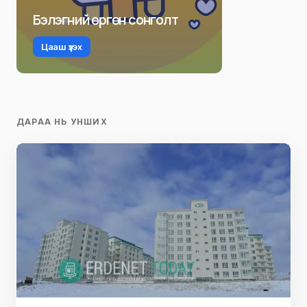
Бэлэгний өргөн сонголт
Цааш үзэх
ДАРАА НЬ УНШИХ