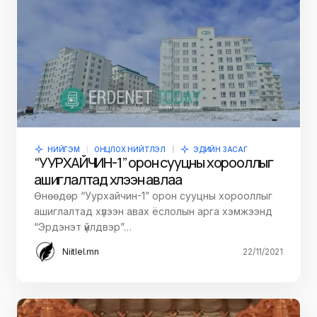
НИЙГЭМ
ОНЦЛОХ НИЙТЛЭЛ
ЭДИЙН ЗАСАГ
“УУРХАЙЧИН-1” орон сууцны хорооллыг
ашиглалтад хүлээн авлаа
Өнөөдөр “Уурхайчин-1” орон сууцны хорооллыг
ашиглалтад хүлээн авах ёслолын арга хэмжээнд
“Эрдэнэт үйлдвэр”…
Niitlel.mn
22/11/2021