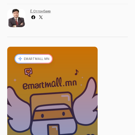
Ё. Отгонбаяр
EMARTMALL.MN