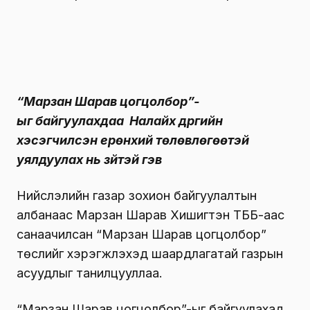
“Марзан Шарав цогцолбор”-
ыг байгуулахдаа Налайх дүүргийн
хэсэгчилсэн ерөнхий төлөвлөгөөтэй
уялдуулах нь зүйтэй гэв
Нийслэлийн газар зохион байгуулалтын
албанаас Марзан Шарав Хишигтэн ТББ-аас
санаачилсан “Марзан Шарав цогцолбор”
төслийг хэрэгжүүлэхэд шаардлагатай газрын
асуудлыг танилцууллаа.
“Марзан Шарав цогцолбор”-ыг байгуулахад