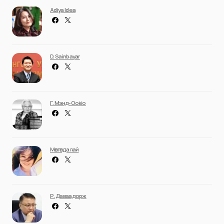
Adiya Idea
D. Sainbayar
Г. Мэнд-Ооёо
Мөнгөндалай
Р. Даваадорж