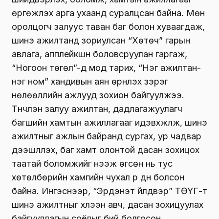
өргөжүүлэх арга ухаанд суралцсан байна. Мөн
оролцогч залуус таван баг болон хуваагдаж,
шинэ ажилтанд зориулсан “Хөтөч” гарын
авлага, апплейкшн боловсруулан гаргаж,
“Ногоон төгөл”-д мод тарих, “Нэг ажилтан-
нэг ном” хандивын аян өрнүүлэх зэрэг
нөлөөллийн ажлууд зохион байгуулжээ.
Түүнчлэн залуу ажилтан, дадлагажуулагч
багшийн хамтын ажиллагааг идэвхжүүлж, шинэ
ажилтныг ажлын байранд сургах, ур чадвар
дээшлүүлэх, баг хамт олонтой дасан зохицох
таатай боломжийг нээж өгсөн нь тус
хөтөлбөрийн хамгийн чухал үр дүн болсон
байна. Ингэснээр, “Эрдэнэт үйлдвэр” ТӨҮГ-т
шинэ ажилтныг хүлээн авч, дасан зохицуулах
байгууллагын соёлыг бий болгосон