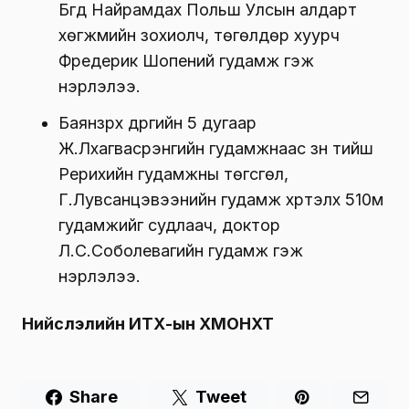
Бүгд Найрамдах Польш Улсын алдарт
хөгжмийн зохиолч, төгөлдөр хуурч
Фредерик Шопений гудамж гэж
нэрлэлээ.
Баянзүрх дүүргийн 5 дугаар
Ж.Лхагвасүрэнгийн гудамжнаас зүүн тийш
Рерихийн гудамжны төгсгөл,
Г.Лувсанцэвээнийн гудамж хүртэлх 510м
гудамжийг судлаач, доктор
Л.С.Соболевагийн гудамж гэж
нэрлэлээ.
Нийслэлийн ИТХ-ын ХМОНХТ
Share
Tweet