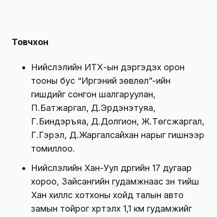
Товчхон
Нийслэлийн ИТХ-ын дэргэдэх орон
тооны бус “Иргэний зөвлөл”-ийн
гишүүдийг сонгон шалгаруулан,
П.Батжаргал, Д.Эрдэнэтуяа,
Г.Биндэръяа, Д.Долгион, Ж.Төгсжаргал,
Г.Гэрэл, Д.Жаргалсайхан нарыг гишүүнээр
томиллоо.
Нийслэлийн Хан-Уул дүүргийн 17 дугаар
хороо, Зайсангийн гудамжнаас зүүн тийш
Хан хиллс хотхоны хойд талын авто
замын тойрог хүртэлх 1,1 км гудамжийг