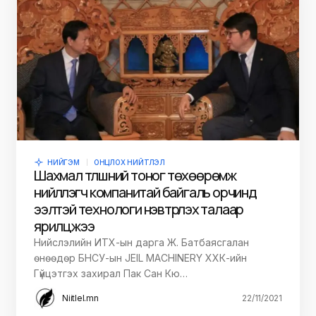
НИЙГЭМ
ОНЦЛОХ НИЙТЛЭЛ
Шахмал түлшний тоног төхөөрөмж
нийлүүлэгч компанитай байгаль орчинд
ээлтэй технологи нэвтрүүлэх талаар
ярилцжээ
Нийслэлийн ИТХ-ын дарга Ж. Батбаясгалан
өнөөдөр БНСУ-ын JEIL MACHINERY ХХК-ийн
Гүйцэтгэх захирал Пак Сан Кю…
Niitlel.mn
22/11/2021