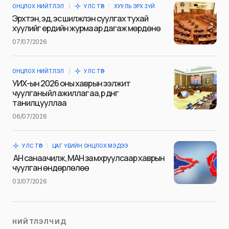
ОНЦЛОХ НИЙТЛЭЛ
УЛС ТӨР
ХУУЛЬ ЭРХ ЗҮЙ
E-mail
*
Эрхтэн, эд, эс шилжүүлэн суулгах тухай
хуулийг ердийн журмаар дагаж мөрдөнө
07/07/2026
Сэтгэгдэл
*
ОНЦЛОХ НИЙТЛЭЛ
УЛС ТӨР
УИХ-ын 2026 оны хаврын ээлжит
чуулганы үйл ажиллагаа, үр дүнг
танилцууллаа
06/07/2026
Save my name and e-mail in this browser for the next
time I comment.
УЛС ТӨР
ЦАГ ҮЕИЙН ОНЦЛОХ МЭДЭЭ
Илгээх
АН санаачилж, МАН замхруулсаар хаврын
чуулган өндөрлөлөө
03/07/2026
НИЙТЛЭЛЧИД