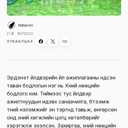
Niitlel.mn
0
19/11/2021
ХУВААЛЦАХ
Эрдэнэт үйлдвэрийн үйл ажиллагааны үндсэн
таван бодлогын нэг нь Хүний нөөцийн
бодлого юм. Тиймээс тус үйлдвэр
ажилтнуудын идэвх санаачилга, бүтээмж
түүний үнэлэмжийг эн тэргүүнд тавьж, өнгөрсөн
онд хүний хөгжлийн цогц хөтөлбөрийг
хэрэгжүүлж эхэлсэн. Захиргаа, хүний нөөцийн