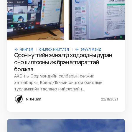
НИЙГЭМ
ОНЦЛОХ НИЙТЛЭЛ
ЭРҮҮЛ МЭНД
Орон нутгийн эмнэлгүүд ходоодны дуран
оношилгооны иж бүрэн аппараттай
болжээ
АХБ-ны Эрүүл мэндийн салбарын хөгжил
хөтөлбөр-5, Ковид-19-ийн онцгой байдлын
тусламжийн төслөөр нийслэлийн…
Niitlel.mn
22/11/2021