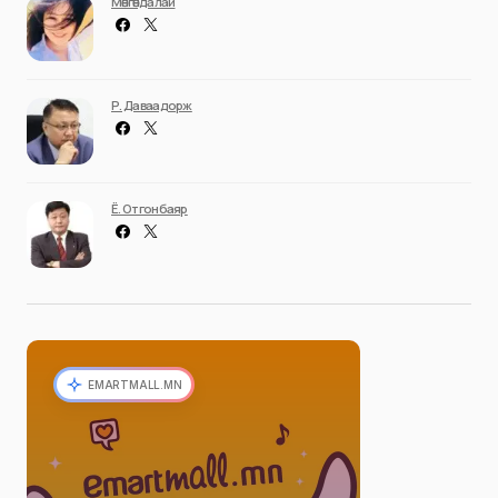
Мөнгөндалай
Р. Даваадорж
Ё. Отгонбаяр
EMARTMALL.MN