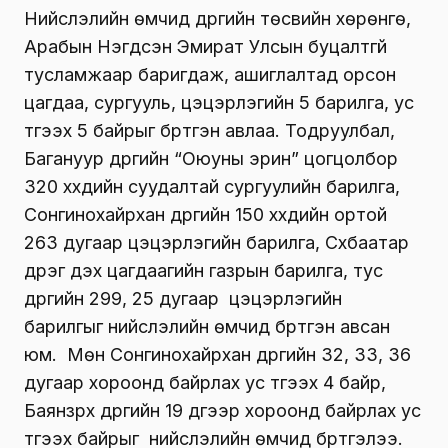
Нийслэлийн өмчид дүүргийн төсвийн хөрөнгө,
Арабын Нэгдсэн Эмират Улсын буцалтгүй
тусламжаар баригдаж, ашиглалтад орсон
цагдаа, сургууль, цэцэрлэгийн 5 барилга, ус
түгээх 5 байрыг бүртгэн авлаа. Тодруулбал,
Багануур дүүргийн “Оюуны эрин” цогцолбор
320 хүүхдийн суудалтай сургуулийн барилга,
Сонгинохайрхан дүүргийн 150 хүүхдийн ортой
263 дугаар цэцэрлэгийн барилга, Сүхбаатар
дүүрэг дэх цагдаагийн газрын барилга, тус
дүүргийн 299, 25 дугаар цэцэрлэгийн
барилгыг нийслэлийн өмчид бүртгэн авсан
юм. Мөн Сонгинохайрхан дүүргийн 32, 33, 36
дугаар хороонд байрлах ус түгээх 4 байр,
Баянзүрх дүүргийн 19 дүгээр хороонд байрлах ус
түгээх байрыг нийслэлийн өмчид бүртгэлээ.