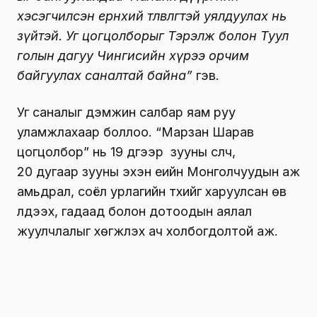
хэсэгчилсэн ерөнхий төлөвлөгөөтэй уялдуулах нь
зүйтэй. Уг цогцолборыг Тэрэлж болон Туул
голын дагуу Чингисийн хүрээ орчим
байгуулах саналтай байна”
гэв.
Уг саналыг дэмжин салбар яам руу
уламжлахаар боллоо. “Марзан Шарав
цогцолбор” нь 19 дүгээр зууны сүүлч,
20 дугаар зууны эхэн үеийн Монголчуудын аж
амьдрал, соёл урлагийн түүхийг харуулсан өв
үлдээх, гадаад болон дотоодын аялал
жуулчлалыг хөгжүүлэх ач холбогдолтой аж.