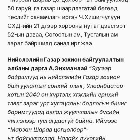
50 гаруй га газар шаардлагатай бөгөөд
төслийг санаачлагч иргэн Ч.Хишигчулуун
СХД-ийн 21 дүгээр хорооны нутаг дэвсгэрт
52-ын даваа, Согоотын ам, Тусгалын ам
зэрэг байршилд санал ирүүлжээ.
Нийслэлийн Газар зохион байгуулалтын
албаны дарга А.Энхманлай
“Эдгээр
байршлууд нь нийслэлийн Газар зохион
байгуулалтын ерөнхий төлөвлөгөө, Улаанбаатар
хотын 2040 он хүртэлх хөгжлийн ерөнхий
төлөвлөгөө зэрэг урт хугацааны бодлогын бичиг
баримтуудад аялал жуулчлалын бүсийн
чиглэлээр тусгагдаагүй байна. Иймээс
“Марзан Шарав цогцолбор”-
ыг байгуулахдаа Налайх дүүргийн