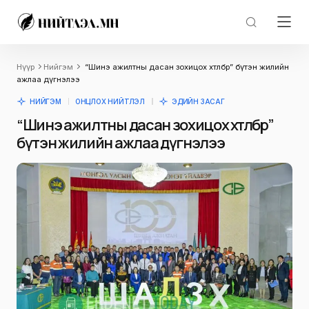
Нүүр
Нийгэм
“Шинэ ажилтны дасан зохицох хөтөлбөр” бүтэн жилийн
ажлаа дүгнэлээ
НИЙГЭМ
ОНЦЛОХ НИЙТЛЭЛ
ЭДИЙН ЗАСАГ
“Шинэ ажилтны дасан зохицох хөтөлбөр”
бүтэн жилийн ажлаа дүгнэлээ