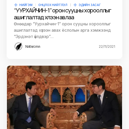
НИЙГЭМ
ОНЦЛОХ НИЙТЛЭЛ
ЭДИЙН ЗАСАГ
“УУРХАЙЧИН-1” орон сууцны хорооллыг
ашиглалтад хүлээн авлаа
Өнөөдөр “Уурхайчин-1” орон сууцны хорооллыг
ашиглалтад хүлээн авах ёслолын арга хэмжээнд
“Эрдэнэт үйлдвэр”…
Niitlel.mn
22/11/2021