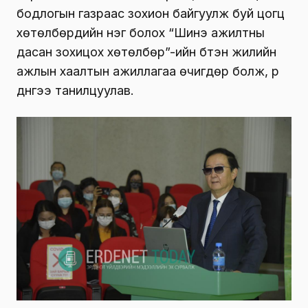
бодлогын газраас зохион байгуулж буй цогц
хөтөлбөрүүдийн нэг болох “Шинэ ажилтны
дасан зохицох хөтөлбөр”-ийн бүтэн жилийн
ажлын хаалтын ажиллагаа өчигдөр болж, үр
дүнгээ танилцуулав.