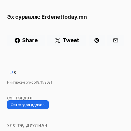
Эх сурвалж:
Erdenettoday.mn
Share
Tweet
0
Нийтлэсэн огноо
19/11/2021
СЭТГЭГДЭЛ
Сэтгэгдэл үлдээх
УЛС ТӨР, ДУУЛИАН