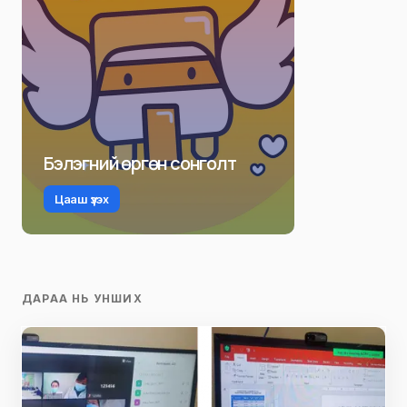
Бэлэгний өргөн сонголт
Цааш үзэх
ДАРАА НЬ УНШИХ