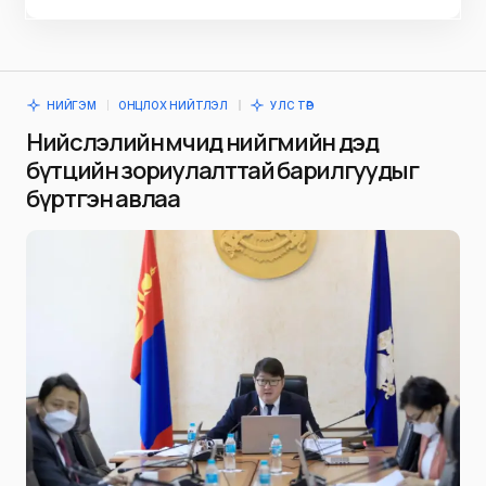
НИЙГЭМ
ОНЦЛОХ НИЙТЛЭЛ
УЛС ТӨР
Нийслэлийн өмчид нийгмийн дэд
бүтцийн зориулалттай барилгуудыг
бүртгэн авлаа