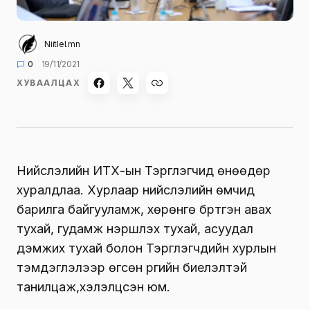
Niitlel.mn
0
19/11/2021
ХУВААЛЦАХ
Нийслэлийн ИТХ-ын Тэргүүлэгчид өнөөдөр
хуралдлаа. Хурлаар нийслэлийн өмчид
барилга байгууламж, хөрөнгө бүртгэн авах
тухай, гудамж нэршүүлэх тухай, асуудал
дэмжих тухай болон Тэргүүлэгчдийн хурлын
тэмдэглэлээр өгсөн үүргийн биелэлтэй
танилцаж,хэлэлцсэн юм.