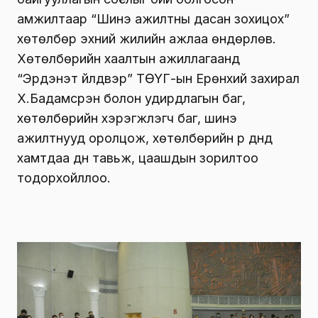
амжилтаар “Шинэ ажилтны дасан зохицох”
хөтөлбөр эхний жилийн ажлаа өндөрлөв.
Хөтөлбөрийн хаалтын ажиллагаанд
“Эрдэнэт үйлдвэр” ТӨҮГ-ын Ерөнхий захирал
Х.Бадамсүрэн болон удирдлагын баг,
хөтөлбөрийн хэрэгжүүлэгч баг, шинэ
ажилтнууд оролцож, хөтөлбөрийн үр дүнд
хамтдаа дүн тавьж, цаашдын зорилтоо
тодорхойллоо.