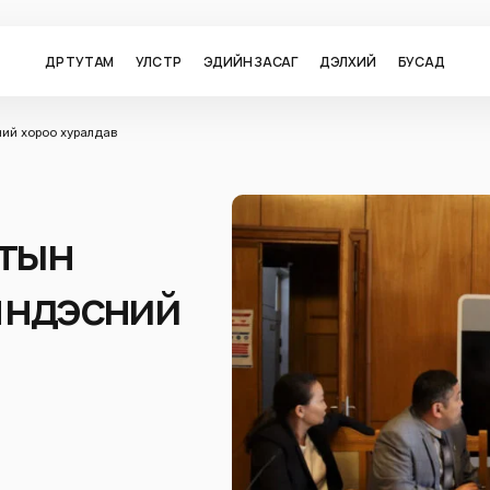
ӨДӨР ТУТАМ
УЛС ТӨР
ЭДИЙН ЗАСАГ
ДЭЛХИЙ
БУСАД
ний хороо хуралдав
отын
 үндэсний