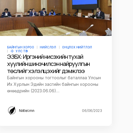
БАЙНГЫН ХОРОО
НИЙСЛЭЛ
ОНЦЛОХ НИЙТЛЭЛ
УЛС ТӨР
ЭЗБХ: Иргэний нисэхийн тухай
хуулийн шинэчилсэн найруулгын
төслийг хэлэлцэхийг дэмжлээ
Байнгын хорооны тогтоолыг баталлаа Улсын
Их Хурлын Эдийн засгийн байнгын хорооны
өнөөдрийн (2023.06.06)…
Niitlel.mn
06/06/2023