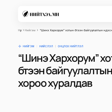
Нүүр
Нийгэм
“Шинэ Хархорум” хотын бүтээн байгуулалтын үндэс
НИЙГЭМ
НИЙСЛЭЛ
ОНЦЛОХ НИЙТЛЭЛ
“Шинэ Хархорум” х
бүтээн байгуулалтын
хороо хуралдав