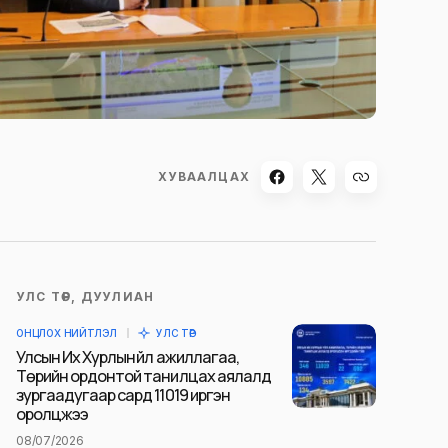
ХУВААЛЦАХ
УЛС ТӨР, ДУУЛИАН
ОНЦЛОХ НИЙТЛЭЛ
УЛС ТӨР
Улсын Их Хурлын үйл ажиллагаа,
Төрийн ордонтой танилцах аялалд
зургаадугаар сард 11019 иргэн
оролцжээ
08/07/2026