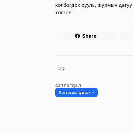
холбогдох хууль, журмын дагуу
тогтов.
Share
0
СЭТГЭГДЭЛ
Сэтгэгдэл үлдээх
Таны имэйл хаягийг нийтлэхгүй.
Шаардлагатай талбаруудыг
*
гэ