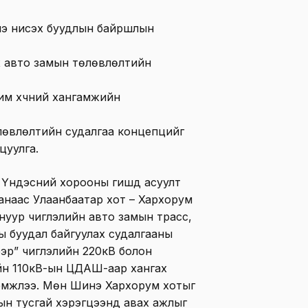
э нисэх буудлын байршлын
х авто замын төлөвлөлтийн
м хүчний хангамжийн
өвлөлтийн судалгаа концепцийг
цуулга.
 Үндэсний хорооны гишүүд асуулт
аанаас Улаанбаатар хот – Хархорум
нуур чиглэлийн авто замын трасс,
 буудал байгуулах судалгааны
эр” чиглэлийн 220кВ болон
йн 110кВ-ын ЦДАШ-аар хангах
дэмжлээ. Мөн Шинэ Хархорум хотыг
сын тусгай хэрэгцээнд авах ажлыг