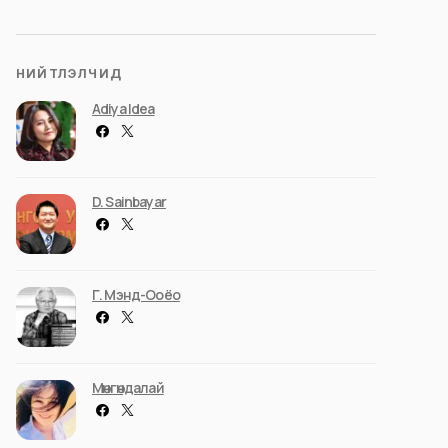
НИЙТЛЭЛЧИД
Adiya Idea
D. Sainbayar
Г. Мэнд-Ооёо
Мөнгөндалай