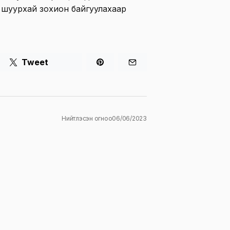
 шуурхай зохион байгуулахаар
Tweet
Нийтлэсэн огноо
06/06/2023
ж