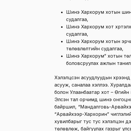
Шинэ Хархорум хотын шин
судалгаа,
Шинэ Хархорум хот хүртэл
судалгаа,
Шинэ Хархорум хотын эрчи
төлөвлөлтийн судалгаа,
Шинэ Хархорум” хотын төл
боловсруулах ажлын танил
Хэлэлцсэн асуудлуудын хүрээнд
асууж, саналаа хэллээ. Хуралд
болон Улаанбаатар хот – Өгийн 
Элсэн тал орчимд шинэ онгоцны
байршил, “Мандалговь-Арвайхэ
“Арвайхээр-Хархорин” чиглэли
хувилбарыг тус тус хэлэлцэн 
төлөвлөж, байгуулах газрыг ул