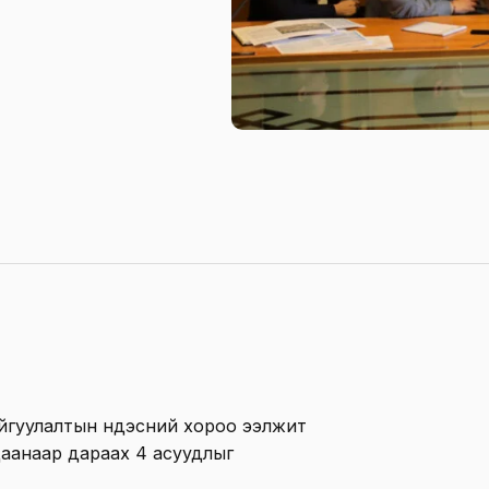
йгуулалтын үндэсний хороо ээлжит
даанаар дараах 4 асуудлыг