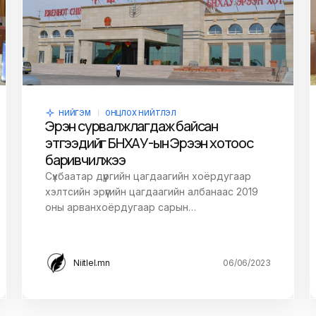
НИЙГЭМ
ОНЦЛОХ НИЙТЛЭЛ
Эрэн сурвалжлагдаж байсан
этгээдийг БНХАУ-ын Эрээн хотоос
баривчилжээ
Сүхбаатар дүүргийн цагдаагийн хоёрдугаар
хэлтсийн эрүүгийн цагдаагийн албанаас 2019
оны арванхоёрдугаар сарын…
Niitlel.mn
06/06/2023