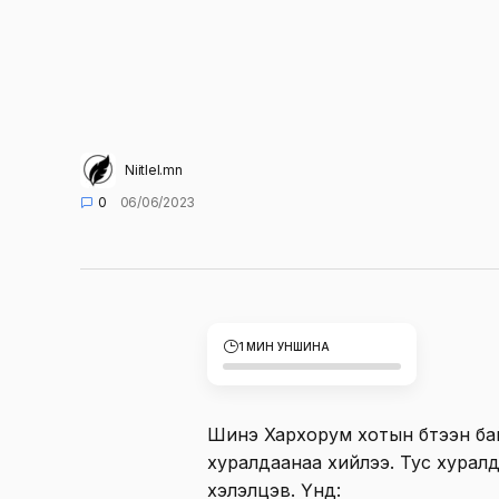
Niitlel.mn
0
06/06/2023
1 МИН УНШИНА
Шинэ Хархорум хотын бүтээн ба
хуралдаанаа хийлээ. Тус хурал
хэлэлцэв. Үүнд: