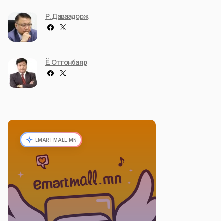
Р. Даваадорж
Ё. Отгонбаяр
EMARTMALL.MN