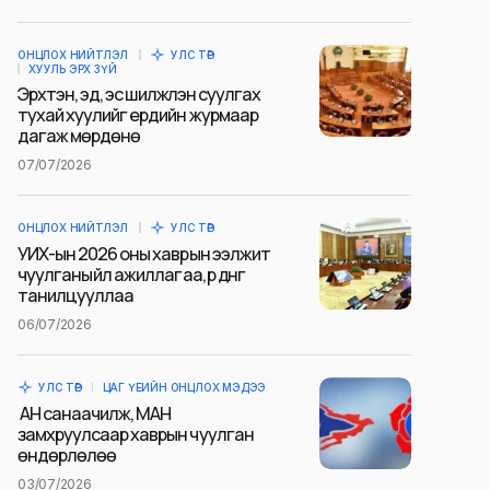
ОНЦЛОХ НИЙТЛЭЛ
УЛС ТӨР
ХУУЛЬ ЭРХ ЗҮЙ
Эрхтэн, эд, эс шилжүүлэн суулгах
тухай хуулийг ердийн журмаар
дагаж мөрдөнө
07/07/2026
ОНЦЛОХ НИЙТЛЭЛ
УЛС ТӨР
УИХ-ын 2026 оны хаврын ээлжит
чуулганы үйл ажиллагаа, үр дүнг
танилцууллаа
06/07/2026
УЛС ТӨР
ЦАГ ҮЕИЙН ОНЦЛОХ МЭДЭЭ
АН санаачилж, МАН
замхруулсаар хаврын чуулган
өндөрлөлөө
03/07/2026