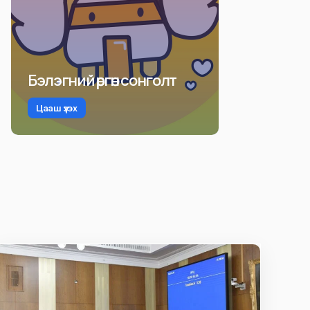
Бэлэгний өргөн сонголт
Цааш үзэх