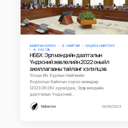
БАЙНГЫН ХОРОО
НИЙГЭМ
ОНЦЛОХ НИЙТЛЭЛ
УЛС ТӨР
НББХ: Эрүүл мэндийн даатгалын
Үндэсний зөвлөлийн 2022 оны үйл
ажиллагааны тайланг хэлэлцэв
Улсын Их Хурлын Нийгмийн
бодлогын байнгын хороо өнөөдөр
(2023.06.06) хуралдаж, Эрүүл мэндийн
даатгалын Үндэсний…
Niitlel.mn
06/06/2023