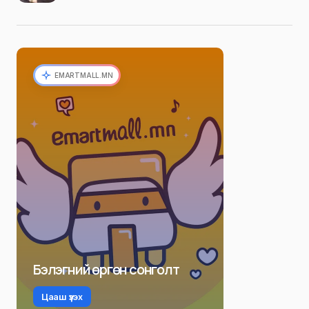
EMARTMALL.MN
Бэлэгний өргөн сонголт
Цааш үзэх