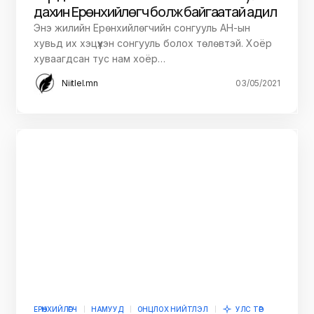
дахин Ерөнхийлөгч болж байгаатай адил
Энэ жилийн Ерөнхийлөгчийн сонгууль АН-ын
хувьд их хэцүүхэн сонгууль болох төлөвтэй. Хоёр
хуваагдсан тус нам хоёр…
Niitlel.mn
03/05/2021
ЕРӨНХИЙЛӨГЧ
НАМУУД
ОНЦЛОХ НИЙТЛЭЛ
УЛС ТӨР