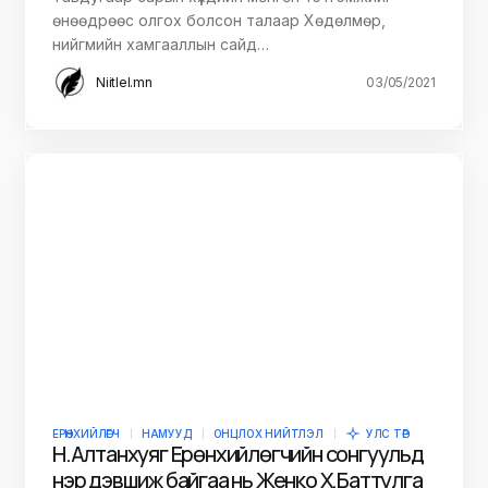
өнөөдрөөс олгох болсон талаар Хөдөлмөр,
нийгмийн хамгааллын сайд…
Niitlel.mn
03/05/2021
ЕРӨНХИЙЛӨГЧ
НАМУУД
ОНЦЛОХ НИЙТЛЭЛ
УЛС ТӨР
Н.Алтанхуяг Ерөнхийлөгчийн сонгуульд
нэр дэвшиж байгаа нь Женко Х.Баттулга