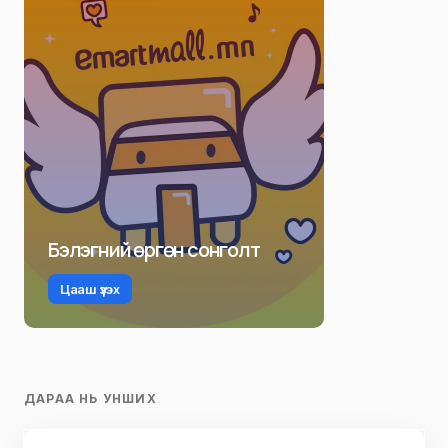
Бэлэгний өргөн сонголт
Цааш үзэх
ДАРАА НЬ УНШИХ