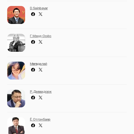
D. Sainbayar
Г. Мэнд-Ооёо
Мөнгөндалай
Р. Даваадорж
Ё. Отгонбаяр