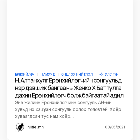
ЕРӨНХИЙЛӨГЧ
НАМУУД
ОНЦЛОХ НИЙТЛЭЛ
УЛС ТӨР
Н.Алтанхуяг Ерөнхийлөгчийн сонгуульд
нэр дэвшиж байгаа нь Женко Х.Баттулга
дахин Ерөнхийлөгч болж байгаатай адил
Энэ жилийн Ерөнхийлөгчийн сонгууль АН-ын
хувьд их хэцүүхэн сонгууль болох төлөвтэй. Хоёр
хуваагдсан тус нам хоёр…
Niitlel.mn
03/05/2021