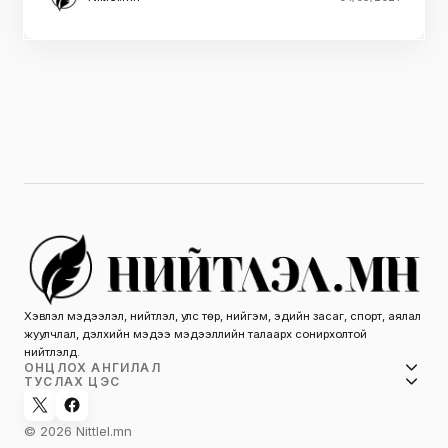
Хэвлэл мэдээлэл, нийтлэл, улс төр, нийгэм, эдийн засаг, спорт, аялал
жуулчлал, дэлхийн мэдээ мэдээллийн талаарх сонирхолтой
нийтлэлүүд.
ОНЦЛОХ АНГИЛАЛ
ТУСЛАХ ЦЭС
© 2026 Nittlel.mn