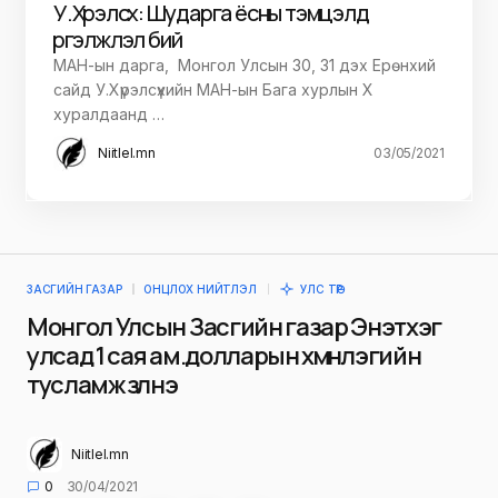
У.Хүрэлсүх: Шударга ёсны тэмцэлд
үргэлжлэл бий
МАН-ын дарга, Монгол Улсын 30, 31 дэх Ерөнхий
сайд У.Хүрэлсүхийн МАН-ын Бага хурлын Х
хуралдаанд …
Niitlel.mn
03/05/2021
ЗАСГИЙН ГАЗАР
ОНЦЛОХ НИЙТЛЭЛ
УЛС ТӨР
Монгол Улсын Засгийн газар Энэтхэг
улсад 1 сая ам.долларын хүмүүнлэгийн
тусламж үзүүлнэ
Niitlel.mn
0
30/04/2021