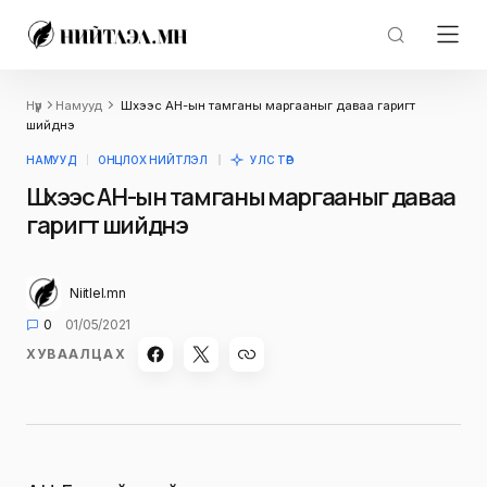
Нүүр
Намууд
Шүүхээс АН-ын тамганы маргааныг даваа гаригт
шийднэ
НАМУУД
ОНЦЛОХ НИЙТЛЭЛ
УЛС ТӨР
Шүүхээс АН-ын тамганы маргааныг даваа
гаригт шийднэ
Niitlel.mn
0
01/05/2021
ХУВААЛЦАХ