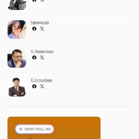
Мөнгөндалай
Р. Даваадорж
Ё. Отгонбаяр
EMARTMALL.MN