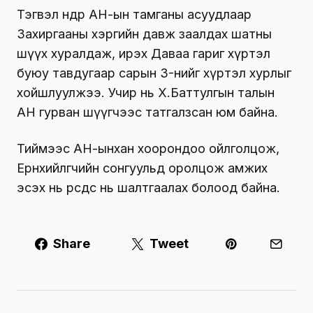
Тэгвэл өнөөдөр АН-ын тамганы асуудлаар
Захиргааны хэргийн давж заалдах шатны
шүүх хуралдаж, ирэх Даваа гариг хүртэл
буюу тавдугаар сарын 3-нийг хүртэл хурлыг
хойшлуулжээ. Учир нь Х.Баттулгын талын
АН гурван шүүгчээс татгалзсан юм байна.
Тиймээс АН-ынхан хоорондоо ойлголцож,
Ерөнхийлөгчийн сонгуульд оролцож амжих
эсэх нь өөрсдөөс нь шалтгаалах болоод байна.
Share
Tweet