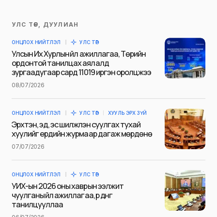
УЛС ТӨР, ДУУЛИАН
Таны имэйл хаягийг нийтлэхгүй.
ОНЦЛОХ НИЙТЛЭЛ
УЛС ТӨР
Шаардлагатай талбаруудыг
*
гэж
Улсын Их Хурлын үйл ажиллагаа, Төрийн
тэмдэглэсэн
ордонтой танилцах аялалд
зургаадугаар сард 11019 иргэн оролцжээ
Name
*
08/07/2026
ОНЦЛОХ НИЙТЛЭЛ
УЛС ТӨР
ХУУЛЬ ЭРХ ЗҮЙ
E-mail
*
Эрхтэн, эд, эс шилжүүлэн суулгах тухай
хуулийг ердийн журмаар дагаж мөрдөнө
07/07/2026
Сэтгэгдэл
*
ОНЦЛОХ НИЙТЛЭЛ
УЛС ТӨР
УИХ-ын 2026 оны хаврын ээлжит
чуулганы үйл ажиллагаа, үр дүнг
танилцууллаа