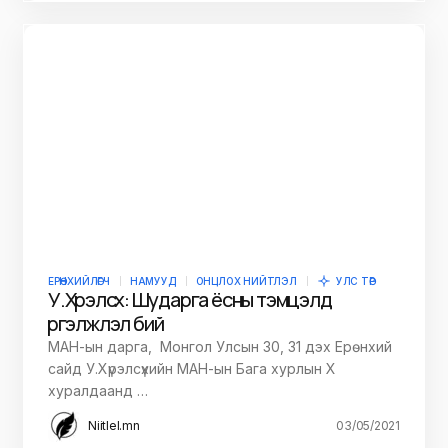
ЕРӨНХИЙЛӨГЧ
НАМУУД
ОНЦЛОХ НИЙТЛЭЛ
УЛС ТӨР
У.Хүрэлсүх: Шударга ёсны тэмцэлд
үргэлжлэл бий
МАН-ын дарга, Монгол Улсын 30, 31 дэх Ерөнхий
сайд У.Хүрэлсүхийн МАН-ын Бага хурлын Х
хуралдаанд …
Niitlel.mn
03/05/2021