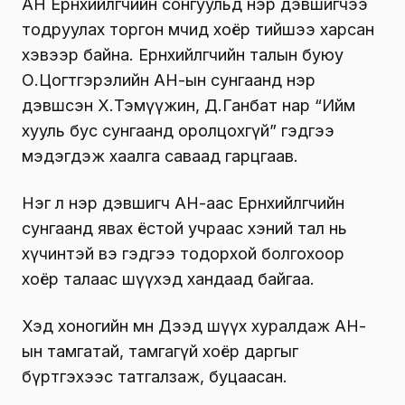
АН Ерөнхийлөгчийн сонгуульд нэр дэвшигчээ
тодруулах торгон мөчид хоёр тийшээ харсан
хэвээр байна. Ерөнхийлөгчийн талын буюу
О.Цогтгэрэлийн АН-ын сунгаанд нэр
дэвшсэн Х.Тэмүүжин, Д.Ганбат нар “Ийм
хууль бус сунгаанд оролцохгүй” гэдгээ
мэдэгдэж хаалга саваад гарцгаав.
Нэг л нэр дэвшигч АН-аас Ерөнхийлөгчийн
сунгаанд явах ёстой учраас хэний тал нь
хүчинтэй вэ гэдгээ тодорхой болгохоор
хоёр талаас шүүхэд хандаад байгаа.
Хэд хоногийн өмнө Дээд шүүх хуралдаж АН-
ын тамгатай, тамгагүй хоёр даргыг
бүртгэхээс татгалзаж, буцаасан.