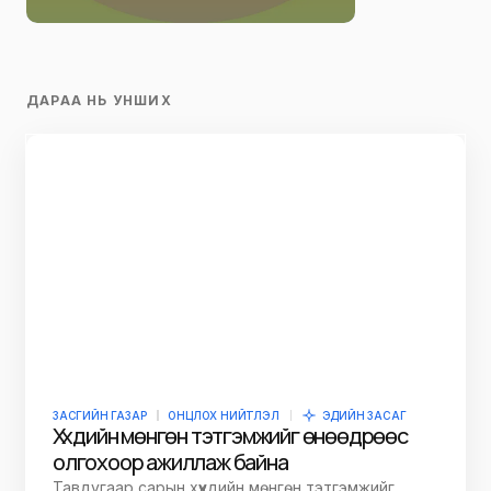
ДАРАА НЬ УНШИХ
ЗАСГИЙН ГАЗАР
ОНЦЛОХ НИЙТЛЭЛ
ЭДИЙН ЗАСАГ
Хүүхдийн мөнгөн тэтгэмжийг өнөөдрөөс
олгохоор ажиллаж байна
Тавдугаар сарын хүүхдийн мөнгөн тэтгэмжийг