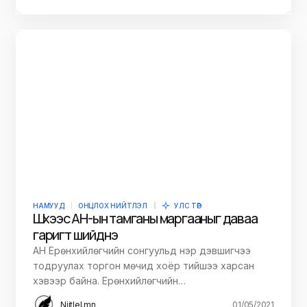
НАМУУД
ОНЦЛОХ НИЙТЛЭЛ
УЛС ТӨР
Шүүхээс АН-ын тамганы маргааныг даваа
гаригт шийднэ
АН Ерөнхийлөгчийн сонгуульд нэр дэвшигчээ
тодруулах торгон мөчид хоёр тийшээ харсан
хэвээр байна. Ерөнхийлөгчийн…
Niitlel.mn
01/05/2021