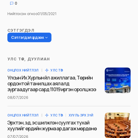
0
Нийтлэсэн огноо
01/05/2021
СЭТГЭГДЭЛ
Сэтгэгдэл үлдээх
УЛС ТӨР, ДУУЛИАН
Таны имэйл хаягийг нийтлэхгүй.
ОНЦЛОХ НИЙТЛЭЛ
УЛС ТӨР
Шаардлагатай талбаруудыг
*
гэж
Улсын Их Хурлын үйл ажиллагаа, Төрийн
тэмдэглэсэн
ордонтой танилцах аялалд
зургаадугаар сард 11019 иргэн оролцжээ
Name
*
08/07/2026
ОНЦЛОХ НИЙТЛЭЛ
УЛС ТӨР
ХУУЛЬ ЭРХ ЗҮЙ
E-mail
*
Эрхтэн, эд, эс шилжүүлэн суулгах тухай
хуулийг ердийн журмаар дагаж мөрдөнө
07/07/2026