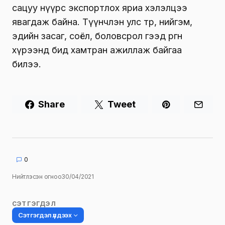
сацуу нүүрс экспортлох яриа хэлэлцээ
явагдаж байна. Түүнчлэн улс төр, нийгэм,
эдийн засаг, соёл, боловсрол гээд өргөн
хүрээнд бид хамтран ажиллаж байгаа
билээ.
Share
Tweet
0
Нийтлэсэн огноо
30/04/2021
СЭТГЭГДЭЛ
Сэтгэгдэл үлдээх