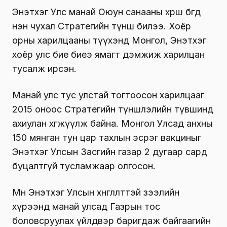
Энэтхэг Улс манай Оюун санааны хөрш бөгөөд
нэн чухал Стратегийн түнш билээ. Хоёр
орны харилцааны түүхэнд Монгол, Энэтхэг
хоёр улс бие биеэ ямагт дэмжиж харилцан
тусалж ирсэн.
Манай улс тус улстай тогтоосон харилцааг
2015 оноос Стратегийн түншлэлийн түвшинд
ахиулан хөгжүүлж байна. Монгол Улсад анхны
150 мянган тун цар тахлын эсрэг вакциныг
Энэтхэг Улсын Засгийн газар 2 дугаар сард
буцалтгүй тусламжаар олгосон.
Мөн Энэтхэг Улсын хөнгөлөлттэй зээлийн
хүрээнд манай улсад Газрын тос
боловсруулах үйлдвэр баригдаж байгаагийн