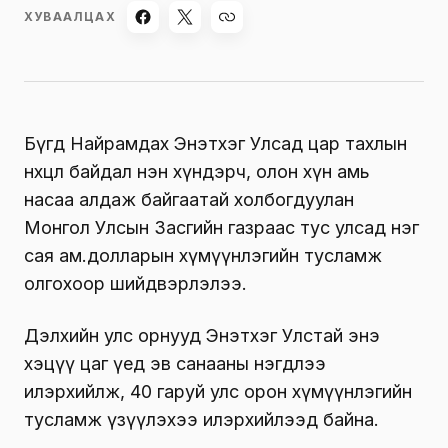
ХУВААЛЦАХ
Бүгд Найрамдах Энэтхэг Улсад цар тахлын
нөхцөл байдал нэн хүндэрч, олон хүн амь
насаа алдаж байгаатай холбогдуулан
Монгол Улсын Засгийн газраас тус улсад нэг
сая ам.долларын хүмүүнлэгийн тусламж
олгохоор шийдвэрлэлээ.
Дэлхийн улс орнууд Энэтхэг Улстай энэ
хэцүү цаг үед эв санааны нэгдлээ
илэрхийлж, 40 гаруй улс орон хүмүүнлэгийн
тусламж үзүүлэхээ илэрхийлээд байна.