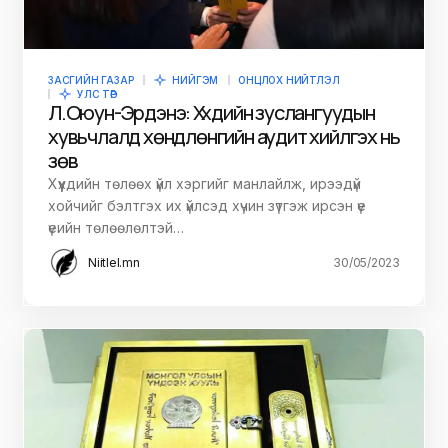
ЗАСГИЙН ГАЗАР
НИЙГЭМ
ОНЦЛОХ НИЙТЛЭЛ
УЛС ТӨР
Л.Оюун-Эрдэнэ: Хүүхдийн зуслангуудын
хувьчлалд хөндлөнгийн аудит хийлгэх нь
зөв
Хүүхдийн төлөөх үйл хэргийг манлайлж, ирээдүй
хойчийг бэлтгэх их үйлсэд хүчин зүтгэж ирсэн үе
үеийн төлөөлөлтэй…
Niitlel.mn
30/05/2023