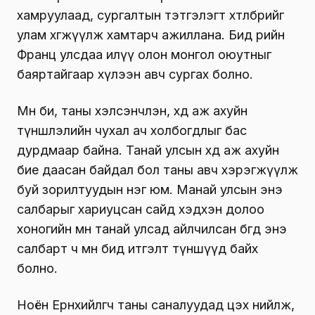
хамруулаад, сургалтын тэтгэлэгт хөтөлбөрийг
улам хөгжүүлж хамтарч ажиллана. Бид өөрийн
Франц улсдаа илүү олон монгол оюутныг
баяртайгаар хүлээн авч сургах болно.
Мөн би, таны хэлсэнчлэн, хөдөө аж ахуйн
түншлэлийн чухал ач холбогдлыг бас
дурдмаар байна. Танай улсын хөдөө аж ахуйн
бие даасан байдал бол таны авч хэрэгжүүлж
буй зорилтуудын нэг юм. Манай улсын энэ
салбарыг хариуцсан сайд хэдхэн долоо
хоногийн өмнө танай улсад айлчилсан бөгөөд энэ
салбарт ч мөн бид итгэлт түншүүд байх
болно.
Ноён Ерөнхийлөгч таны саналуудад цэх нийлж,