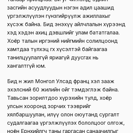
засгийн асуудлуудын нэгэн адил цаашид
үргэлжлүүлэн гүнзгийрүүлж ажиллахыг
хүсэж байна. Бид энэхүү айлчлалын хүрээнд
хэд хэдэн ахиц дэвшлийг улам бататгалаа.
Хоёр талын иргэний нийгмийн солилцоонд
хамтдаа түлхэц өгөх хүсэлтэй байгаагаа
танилцуулалгүй яриагүй дуусгах нь
хангалтгүй юм.
Бид өнөө жил Монгол Улсад франц хэл зааж
эхэлсний 60 жилийн ойг тэмдэглэж байна.
Тавьсан зорилтдоо хүрэхийн тулд, хоёр
улсын хооронд зорчих тээврийг
хялбаршуулан, илүү олон оюутанд сургалт
судалгаагаа үргэлжлүүлэх бололцоог олгож,
ноён Ерөнхийлөгч таны гаргасан санаачилгыг