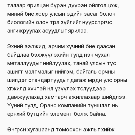
талаар ярилцан бүрэн дүүрэн ойлголцож,
миний бие хоёр улсын эдийн засаг болон
биологийн олон төрөл зүйлийг нүүрстөрөгчөөс
ангижруулах асуудлыг ярилаа.
Эхний ээлжид, эрчим хүчний бие даасан
байдлаа бэхжүүлэхийн тулд нэн чухал
металлуудыг нийлүүлэх, танай улсын тус
ашигт малтмалыг нийгэм, байгаль орчны
шилдэг стандартуудыг дагаж мөрдөн улс орны
хөгжилд хүчтэй нөлөө үзүүлэх төслүүдээр
дамжуулахад хамтарч ажиллахаар шийдлээ.
Үүний тулд, Орано компанийн түншлэл нь
ерөнхий бүтцийн элемент болж байна.
Өнгөрсөн хугацаанд томоохон ажлыг хийж