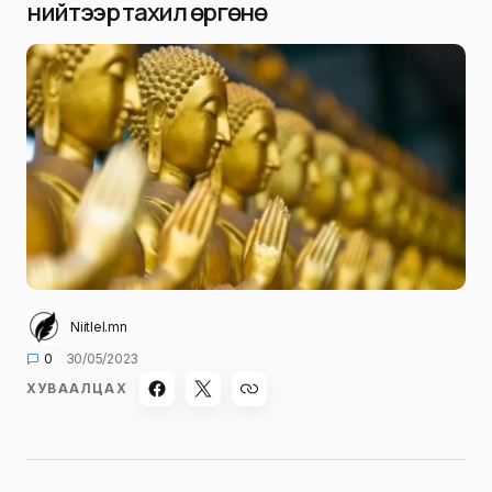
нийтээр тахил өргөнө
Niitlel.mn
0
30/05/2023
ХУВААЛЦАХ