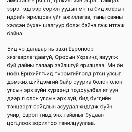
амьсгалын өөрчлөлт, цөлжилтийн эсрэг тэмцэх
зэрэг эдгээр сорилтуудын өмнө та бид хоёрын
өнөөдрийн ярилцсан үйл ажиллагаа, таны саяны
хэлсэн бүхэн шалгуур болж байна гэж итгэж
байна.
Бид үр дагавар нь зөвхөн Европоор
хязгаарлагдаагүй, Оросын Украинд явуулж
буй дайны талаар зайлшгүй ярилцлаа. Мөн би
ноён Ерөнхийлөгчид түрэмгийлэлд өртсөн улсыг
дэмжих шийдэмгий байр сууриа болон олон
улсын эрх зүйн хүрээнд тодруулбал яг үүн
дээр л олон улсын эрх зүй, бид бүгдийн
тэнцвэрт байдлын асуудал хөндөгдөж буйн
учир, Европ тивд энх тайвныг буцаан
цогцлоох зорилтоо танилцууллаа.