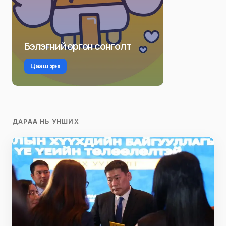
Бэлэгний өргөн сонголт
Цааш үзэх
ДАРАА НЬ УНШИХ