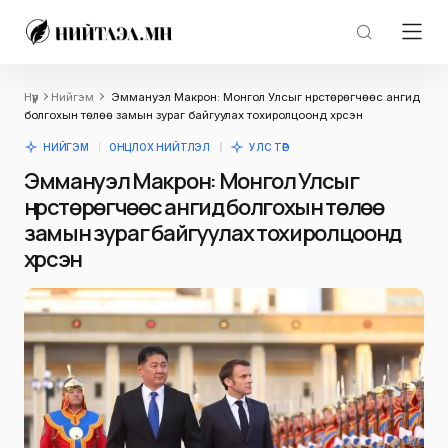
Нүүр
Нийгэм
Эммануэл Макрон: Монгол Улсыг нүүрстөрөгчөөс ангид
болгохын төлөө замын зураг байгуулах тохиролцоонд хүрсэн
НИЙГЭМ
ОНЦЛОХ НИЙТЛЭЛ
УЛС ТӨР
Эммануэл Макрон: Монгол Улсыг
нүүрстөрөгчөөс ангид болгохын төлөө
замын зураг байгуулах тохиролцоонд
хүрсэн