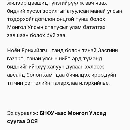
жилээр цаашид гүнзгийрүүлж авч явах
бидний хүсэл зорилгыг агуулсан манай улсын
тодорхойлдогчлон онцгой түнш болох
Монгол Улсын статусыг улам бататгах
завшаан болох буй заа.
Ноён Ерөнхийлөгч өө, танд болон танай Засгийн
газарт, танай улсын нийт ард түмэнд
биднийг ийнхүү халуун дулаан хүлээж
авсанд болон хамтдаа бичилцэх ирээдүйн
төлөө чин сэтгэлийн талархлаа илэрхийлье.
Эх сурвалж:
БНФУ-аас Монгол Улсад
суугаа ЭСЯ