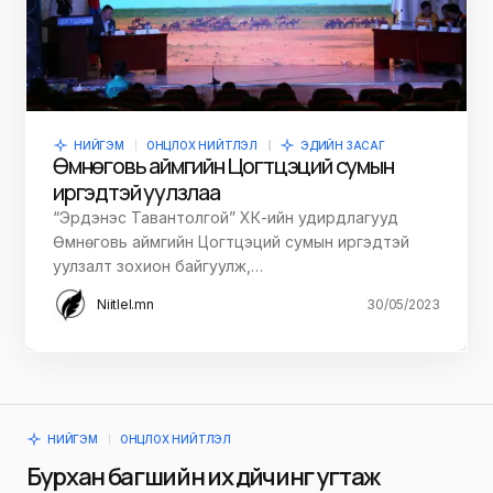
НИЙГЭМ
ОНЦЛОХ НИЙТЛЭЛ
ЭДИЙН ЗАСАГ
Өмнөговь аймгийн Цогтцэций сумын
иргэдтэй уулзлаа
“Эрдэнэс Тавантолгой” ХК-ийн удирдлагууд
Өмнөговь аймгийн Цогтцэций сумын иргэдтэй
уулзалт зохион байгуулж,…
Niitlel.mn
30/05/2023
НИЙГЭМ
ОНЦЛОХ НИЙТЛЭЛ
Бурхан багшийн их дүйчинг угтаж