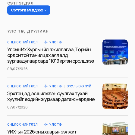
СЭТГЭГДЭЛ
Сэтгэгдэл үлдээх
УЛС ТӨР, ДУУЛИАН
Таны имэйл хаягийг нийтлэхгүй.
ОНЦЛОХ НИЙТЛЭЛ
УЛС ТӨР
Шаардлагатай талбаруудыг
*
гэж
Улсын Их Хурлын үйл ажиллагаа, Төрийн
тэмдэглэсэн
ордонтой танилцах аялалд
зургаадугаар сард 11019 иргэн оролцжээ
Name
*
08/07/2026
ОНЦЛОХ НИЙТЛЭЛ
УЛС ТӨР
ХУУЛЬ ЭРХ ЗҮЙ
E-mail
*
Эрхтэн, эд, эс шилжүүлэн суулгах тухай
хуулийг ердийн журмаар дагаж мөрдөнө
07/07/2026
Сэтгэгдэл
*
ОНЦЛОХ НИЙТЛЭЛ
УЛС ТӨР
УИХ-ын 2026 оны хаврын ээлжит