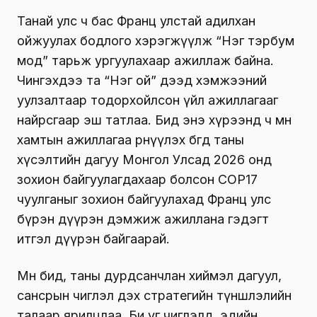
Танай улс ч бас Франц улстай адилхан
ойжуулах бодлого хэрэгжүүлж “Нэг тэрбум
мод” тарьж ургуулахаар ажиллаж байна.
Чингэхдээ та “Нэг ой” дээд хэмжээний
уулзалтаар тодорхойлсон үйл ажиллагааг
найрсгаар эш татлаа. Бид энэ хүрээнд ч мөн
хамтын ажиллагаа өрнүүлэх бөгөөд таны
хүсэлтийн дагуу Монгол Улсад 2026 онд
зохион байгуулагдахаар болсон COP17
чуулганыг зохион байгуулахад Франц улс
бүрэн дүүрэн дэмжиж ажиллана гэдэгт
итгэл дүүрэн байгаарай.
Мөн бид, таны дурдсанчлан хиймэл дагуул,
сансрын чиглэл дэх стратегийн түншлэлийн
талаар ярилцлаа. Би уг чиглэлд, эдийн