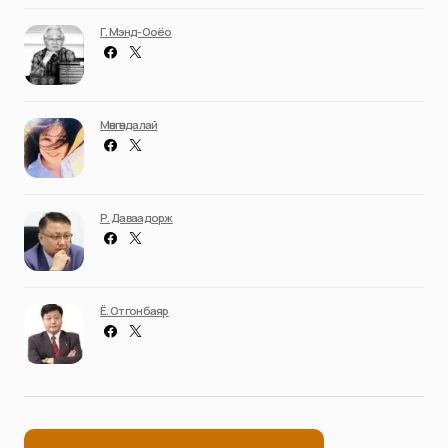
Г. Мэнд-Ооёо
Мөнгөндалай
Р. Даваадорж
Ё. Отгонбаяр