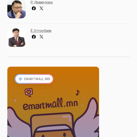
Р. Даваадорж
Ё. Отгонбаяр
EMARTMALL.MN