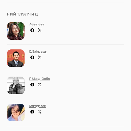
НИЙТЛЭЛЧИД
Adiya Idea
D. Sainbayar
Г. Мэнд-Ооёо
Мөнгөндалай