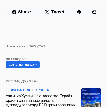
Share
Tweet
0
Нийтлэсэн огноо
30/05/2023
СЭТГЭГДЭЛ
Сэтгэгдэл үлдээх
УЛС ТӨР, ДУУЛИАН
Таны имэйл хаягийг нийтлэхгүй.
ОНЦЛОХ НИЙТЛЭЛ
УЛС ТӨР
Шаардлагатай талбаруудыг
*
гэж
Улсын Их Хурлын үйл ажиллагаа, Төрийн
тэмдэглэсэн
ордонтой танилцах аялалд
зургаадугаар сард 11019 иргэн оролцжээ