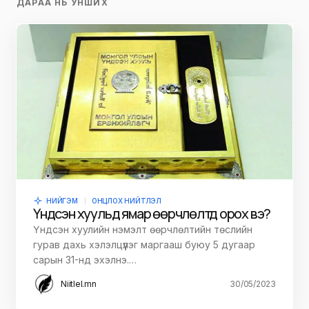
ДАРАА НЬ УНШИХ
НИЙГЭМ
ОНЦЛОХ НИЙТЛЭЛ
Үндсэн хуульд ямар өөрчлөлтүүд орох вэ?
Үндсэн хуулийн нэмэлт өөрчлөлтийн төслийн
гурав дахь хэлэлцүүлэг маргааш буюу 5 дугаар
сарын 31-нд эхэлнэ.…
Niitlel.mn
30/05/2023