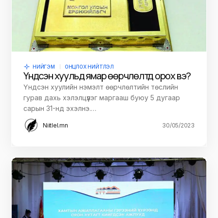
НИЙГЭМ
ОНЦЛОХ НИЙТЛЭЛ
Үндсэн хуульд ямар өөрчлөлтүүд орох вэ?
Үндсэн хуулийн нэмэлт өөрчлөлтийн төслийн
гурав дахь хэлэлцүүлэг маргааш буюу 5 дугаар
сарын 31-нд эхэлнэ.…
Niitlel.mn
30/05/2023