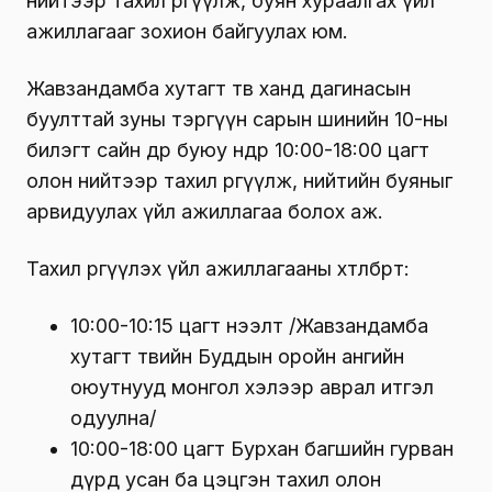
нийтээр тахил өргүүлж, буян хураалгах үйл
ажиллагааг зохион байгуулах юм.
Жавзандамба хутагт төв ханд дагинасын
буулттай зуны тэргүүн сарын шинийн 10-ны
билэгт сайн өдөр буюу өнөөдөр 10:00-18:00 цагт
олон нийтээр тахил өргүүлж, нийтийн буяныг
арвидуулах үйл ажиллагаа болох аж.
Тахил өргүүлэх үйл ажиллагааны хөтөлбөрт:
10:00-10:15 цагт нээлт /Жавзандамба
хутагт төвийн Буддын оройн ангийн
оюутнууд монгол хэлээр аврал итгэл
одуулна/
10:00-18:00 цагт Бурхан багшийн гурван
дүрд усан ба цэцгэн тахил олон