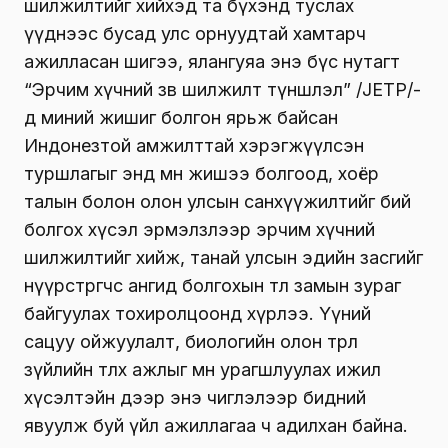
шилжилтийг хийхэд та бүхэнд туслах
үүднээс бусад улс орнуудтай хамтарч
ажилласан шигээ, ялангуяа энэ бүс нутагт
“Эрчим хүчний зөв шилжилт түншлэл” /JETP/-
д миний жишиг болгон ярьж байсан
Индонезтой амжилттай хэрэгжүүлсэн
туршлагыг энд мөн жишээ болгоод, хоёр
талын болон олон улсын санхүүжилтийг бий
болгох хүсэл эрмэлзлээр эрчим хүчний
шилжилтийг хийж, танай улсын эдийн засгийг
нүүрстөрөгчөөс ангид болгохын төлөө замын зураг
байгуулах тохиролцоонд хүрлээ. Үүний
сацуу ойжуулалт, биологийн олон төрөл
зүйлийн төлөөх ажлыг мөн урагшлуулах ижил
хүсэлтэйн дээр энэ чиглэлээр бидний
явуулж буй үйл ажиллагаа ч адилхан байна.