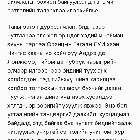
айлчлалыг зохион байгуулсанд тань чин
сэтгэлийн талархлаа илэрхийлье.
Таны эргэн дурссанчлан, бид газар
нутгаараа алс хол оршдог хэдий ч найман
зууны тэртээ Францын Гэгээн ЛУИ хаан
Чингис хааны үр хойч руу Андрэ де
Лонжюмо, Гийом де Рубрүк нарыг өөрийн
элчээр илгээснээр бидний түүх анх
холбогдон, тэд тийнхүү шинэ харилцаа
холбоо тогтоохын төлөө аюул бүхнийг даван
туулж, нэгэн шинэ үүд нээх хүсэлдээ
хөтлөгдөн, эр зоригийг үзүүлж явжээ. Энэ бол
угтаа өнөөгийн тэнцвэргүй дэлхийд, хурцадмал
байдалд өртөөд байгаа бүс нутагт биднийг залж
чиглүүлэх учиртай сэтгэлийн учиг юм. Уур