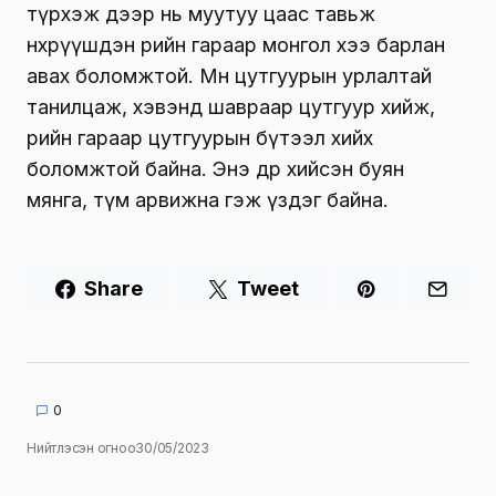
түрхэж дээр нь муутуу цаас тавьж
өнхрүүшдэн өөрийн гараар монгол хээ барлан
авах боломжтой. Мөн цутгуурын урлалтай
танилцаж, хэвэнд шавраар цутгуур хийж,
өөрийн гараар цутгуурын бүтээл хийх
боломжтой байна. Энэ өдөр хийсэн буян
мянга, түм арвижна гэж үздэг байна.
Share
Tweet
0
Нийтлэсэн огноо
30/05/2023