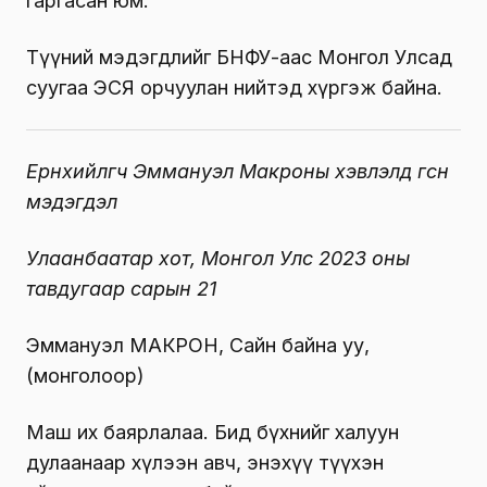
гаргасан юм.
Түүний мэдэгдлийг БНФУ-аас Монгол Улсад
суугаа ЭСЯ орчуулан нийтэд хүргэж байна.
Ерөнхийлөгч Эммануэл Макроны хэвлэлд өгсөн
мэдэгдэл
Улаанбаатар хот, Монгол Улс 2023 оны
тавдугаар сарын 21
Эммануэл МАКРОН, Сайн байна уу,
(монголоор)
Маш их баярлалаа. Бид бүхнийг халуун
дулаанаар хүлээн авч, энэхүү түүхэн