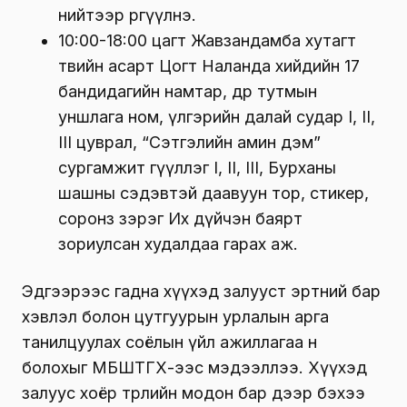
нийтээр өргүүлнэ.
10:00-18:00 цагт Жавзандамба хутагт
төвийн асарт Цогт Наланда хийдийн 17
бандидагийн намтар, өдөр тутмын
уншлага ном, үлгэрийн далай судар I, II,
III цуврал, “Сэтгэлийн амин дэм”
сургамжит өгүүллэг I, II, III, Бурханы
шашны сэдэвтэй даавуун тор, стикер,
соронз зэрэг Их дүйчэн баярт
зориулсан худалдаа гарах аж.
Эдгээрээс гадна хүүхэд залууст эртний бар
хэвлэл болон цутгуурын урлалын арга
танилцуулах соёлын үйл ажиллагаа өн
болохыг МБШТГХ-ээс мэдээллээ. Хүүхэд
залуус хоёр төрлийн модон бар дээр бэхээ