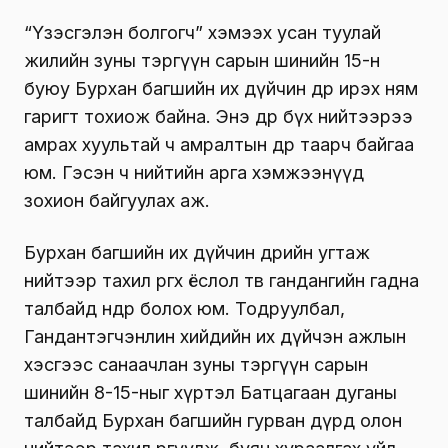
“Үзэсгэлэн болгогч” хэмээх усан туулай
жилийн зуны тэргүүн сарын шинийн 15-н
буюу Бурхан багшийн их дүйчин өдөр ирэх ням
гаригт тохиож байна. Энэ өдөр бүх нийтээрээ
амрах хуультай ч амралтын өдөр таарч байгаа
юм. Гэсэн ч нийтийн арга хэмжээнүүд
зохион байгуулах аж.
Бурхан багшийн их дүйчин өдрийн угтаж
нийтээр тахил өргөх ёслол төв гандангийн гадна
талбайд өнөөдөр болох юм.
Тодруулбал,
Гандантэгчэнлин хийдийн их дүйчэн ажлын
хэсгээс санаачлан зуны тэргүүн сарын
шинийн 8-15-ныг хүртэл Батцагаан дуганы
талбайд Бурхан багшийн гурван дүрд олон