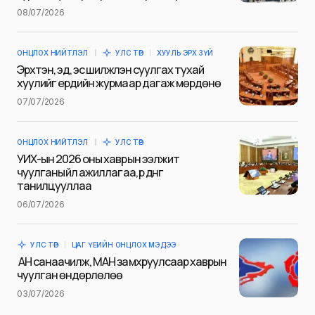
Name
*
08/07/2026
ОНЦЛОХ НИЙТЛЭЛ
УЛС ТӨР
ХУУЛЬ ЭРХ ЗҮЙ
E-mail
*
Эрхтэн, эд, эс шилжүүлэн суулгах тухай
хуулийг ердийн журмаар дагаж мөрдөнө
07/07/2026
Сэтгэгдэл
*
ОНЦЛОХ НИЙТЛЭЛ
УЛС ТӨР
УИХ-ын 2026 оны хаврын ээлжит
чуулганы үйл ажиллагаа, үр дүнг
танилцууллаа
06/07/2026
Save my name and e-mail in this browser for the next
time I comment.
УЛС ТӨР
ЦАГ ҮЕИЙН ОНЦЛОХ МЭДЭЭ
Илгээх
АН санаачилж, МАН замхруулсаар хаврын
чуулган өндөрлөлөө
03/07/2026