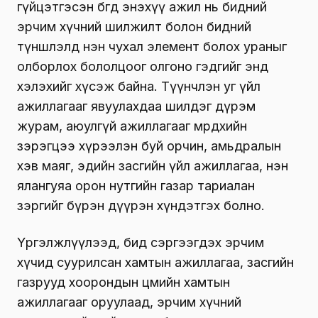
гүйцэтгэсэн бөгөөд энэхүү ажил нь бидний
эрчим хүчний шилжилт болон бидний
түншлэлд нэн чухал элемент болох ураныг
олборлох бололцоог олгоно гэдгийг энд
хэлэхийг хүсэж байна. Түүнчлэн уг үйл
ажиллагааг явуулахдаа шилдэг дүрэм
журам, аюулгүй ажиллагааг мөрдөхийн
зэрэгцээ хүрээлэн буй орчин, амьдралын
хэв маяг, эдийн засгийн үйл ажиллагаа, нэн
ялангуяа орон нутгийн газар тариалан
зэргийг бүрэн дүүрэн хүндэтгэх болно.
Үргэлжлүүлээд, бид сэргээгдэх эрчим
хүчид суурилсан хамтын ажиллагаа, засгийн
газрууд хоорондын цөмийн хамтын
ажиллагааг оруулаад, эрчим хүчний