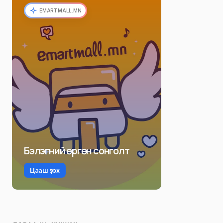
EMARTMALL.MN
Бэлэгний өргөн сонголт
Цааш үзэх