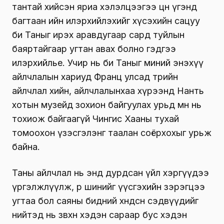
тантай хийсэн яриа хэлэлцээгээ цөөн үгэнд
багтаан ийн илэрхийлэхийг хүсэхийн сацуу
би Таныг ирэх аравдугаар сард туйлын
баяртайгаар угтан авах болно гэдгээ
илэрхийлье. Учир нь би Таныг миний энэхүү
айлчлалын хариуд Франц улсад төрийн
айлчлал хийн, айлчлалынхаа хүрээнд Нанть
хотын музейд зохион байгуулах урьд өмнө нь
тохиож байгаагүй Чингис Хааны тухай
томоохон үзэсгэлэнг таалан соёрхохыг урьж
байна.
Таны айлчлал нь энд дурдсан үйл хэргүүдээ
үргэлжлүүлж, өөр шинийг үүсгэхийн зэрэгцээ
угтаа бол саяны бидний хөндсөн сэдвүүдийг
нийтэд нь зөвхөн хэдэн сараар бус хэдэн