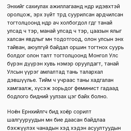
Энхийг сахиулах ажиллагаанд өндөр идэвхтэй
оролцож, эрх зүйт төрд суурилсан ардчилсан
тогтолцоонд өндөр ач холбогдол өгдөг танай
улсад ч тэр, манай улсад ч тэр, цаазын ялыг
халсан явдлыг мөн тодотгоод, олон улсын энх
тайван, аюулгүй байдал оршин тогтнох суурь
болдог олон талт тогтолцоонд Монгол Улс
бүрэн дүүрэн хувь нэмэр оруулдагт, танай
Улсын үүрэг амлалтад тань талархал
дэвшүүлье. Тийм ч учраас таны хадгалан
хамгаалж, хүсэж зорьдог феминист гадаад
бодлого бидний уулзах цэг байх болно.
Ноён Ерөнхийлөгч бид хоёр сорилт
шалгууруудын өмнө бие даасан байдлаа
бэхжүүлэх чанадын хэд хэдэн асуултуудын