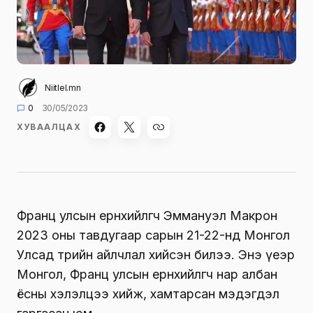
Niitlel.mn
0
30/05/2023
ХУВААЛЦАХ
Франц улсын ерөнхийлөгч Эммануэл Макрон
2023 оны тавдугаар сарын 21-22-нд Монгол
Улсад төрийн айлчлал хийсэн билээ. Энэ үеэр
Монгол, Франц улсын ерөнхийлөгч нар албан
ёсны хэлэлцээ хийж, хамтарсан мэдэгдэл