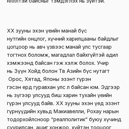
нөлөөлөлтэй байсныг тэмдэглэх нь зүйтэй.
ХХ зууны эхэн үеийн манай бүс
нутгийн онцлог, хүчний харилцааны байдлыг
цогцоор нь авч үзвээс манай улс тусгаар
тогтнох боломж, магадлал байхгүйтэй адил
хэмжээнд байсан гэж хэлж болох. Учир
нь Зүүн Хойд болон Төв Азийн бүс нутагт
Орос, Хятад, Японы эзэнт гүрэн
гэсэн ердөө гуравхан улс л байсан юм. Эдгээр
нь зүгээр улсууд биш харин тухайн үеийн
гүрэн улсууд байв. ХХ зууны эхэн үед эзэнт
гүрнүүдийн хувьд Макиавелли, Рохау нарын
тодорхойлсноор “реалполитик” буюу хүчинд
суурилсан, ашиг хонжоо, хүйтэн тооцоог