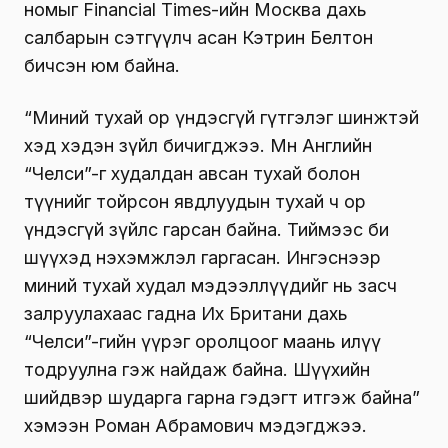
номыг Financial Times-ийн Москва дахь
салбарын сэтгүүлч асан Кэтрин Белтон
бичсэн юм байна.
“Миний тухай ор үндэсгүй гүтгэлэг шинжтэй
хэд хэдэн зүйл бичигджээ. Мөн Английн
“Челси”-г худалдан авсан тухай болон
түүнийг тойрсон явдлуудын тухай ч ор
үндэсгүй зүйлс гарсан байна. Тиймээс би
шүүхэд нэхэмжлэл гаргасан. Ингэснээр
миний тухай худал мэдээллүүдийг нь засч
залруулахаас гадна Их Британи дахь
“Челси”-гийн үүрэг оролцоог маань илүү
тодруулна гэж найдаж байна. Шүүхийн
шийдвэр шударга гарна гэдэгт итгэж байна”
хэмээн Роман Абрамович мэдэгджээ.