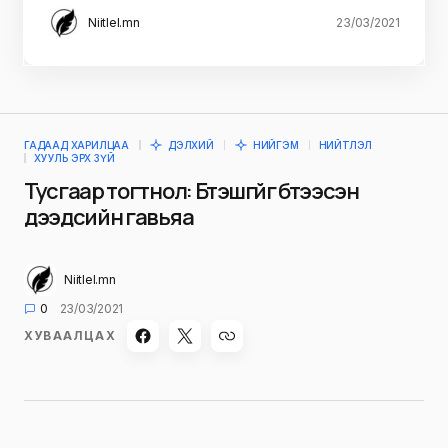
Niitlel.mn
23/03/2021
ГАДААД ХАРИЛЦАА
ДЭЛХИЙ
НИЙГЭМ
НИЙТЛЭЛ
ХУУЛЬ ЭРХ ЗҮЙ
Тусгаар тогтнол: Бүтэшгүйг бүтээсэн
дээдсийн гавьяа
Niitlel.mn
0
23/03/2021
ХУВААЛЦАХ