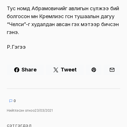
Тус номд Абрамовичийг авлигын сүлжээ бий
болгосон мөн Кремлиэс өгсөн тушаалын дагуу
“Челси”-г худалдан авсан гэх мэтээр бичсэн
гэнэ.
Р.Гэгээ
Share
Tweet
0
Нийтлэсэн огноо
23/03/2021
СЭТГЭГДЭЛ