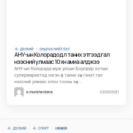
ДЭЛХИЙ
ОНЦЛОХ НИЙТЛЭЛ
АНУ-ын Колорадод үл таних этгээд гал
нээсний улмаас 10 хүн амиа алджээ
АНУ-ын Колорада муж улсын Боулдер хотын
супермаркетэд нэгэн үл таних хүн гэнэт гал
нээсний улмаас олон тооны хүн…
e.munkherdene
23/03/2021
ДЭЛХИЙ
СПОРТ
ХӨЛБӨМБӨГ