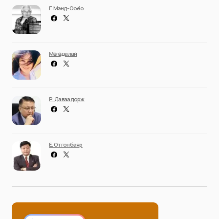
Г. Мэнд-Ооёо
Мөнгөндалай
Р. Даваадорж
Ё. Отгонбаяр