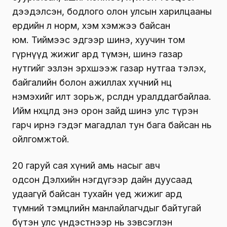
дээдэлсэн, бодлого олон улсын харилцааны
ердийн л норм, хэм хэмжээ байсан
юм. Тиймээс эдгээр шинэ, хуучин том
гүрнүүд жижиг ард түмэн, шинэ газар
нутгийг эзлэн эрхшээж газар нутгаа тэлэх,
байгалийн болон ажиллах хүчний нөөцөө
нэмэхийг илт зорьж, өрсөлдөн уралддагбайлаа.
Ийм нөхцөлд энэ орон зайд шинэ улс түрэн
гарч ирнэ гэдэг магадлал тун бага байсан нь
ойлгомжтой.
20 гаруй сая хүний амь насыг авч
одсон Дэлхийн нэгдүгээр дайн дуусаад
удаагүй байсан тухайн үед жижиг ард
түмний тэмцлийн манлайлагчдыг байтугай
бүтэн улс үндэстнээр нь зэвсэглэн