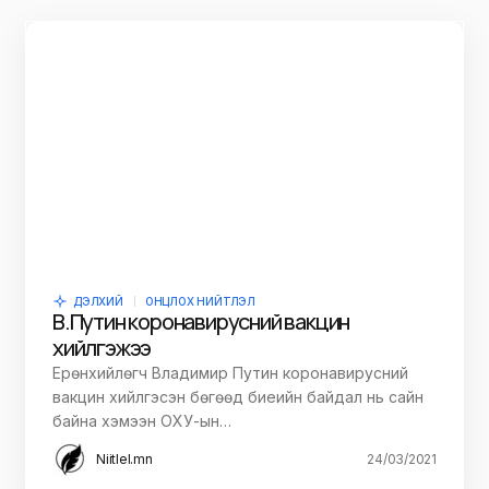
ДЭЛХИЙ
ОНЦЛОХ НИЙТЛЭЛ
В.Путин коронавирусний вакцин
хийлгэжээ
Ерөнхийлөгч Владимир Путин коронавирусний
вакцин хийлгэсэн бөгөөд биеийн байдал нь сайн
байна хэмээн ОХУ-ын…
Niitlel.mn
24/03/2021