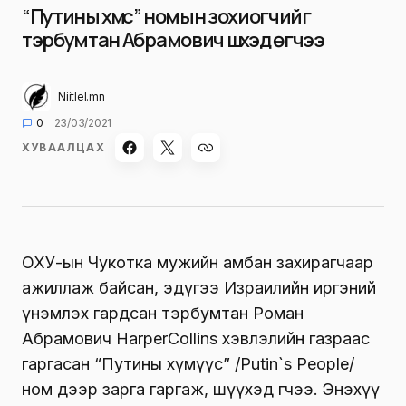
“Путины хүмүүс” номын зохиогчийг
тэрбумтан Абрамович шүүхэд өгчээ
Niitlel.mn
0
23/03/2021
ХУВААЛЦАХ
ОХУ-ын Чукотка мужийн амбан захирагчаар
ажиллаж байсан, эдүгээ Израилийн иргэний
үнэмлэх гардсан тэрбумтан Роман
Абрамович HarperCollins хэвлэлийн газраас
гаргасан “Путины хүмүүс” /Putin`s People/
ном дээр зарга гаргаж, шүүхэд өгчээ. Энэхүү