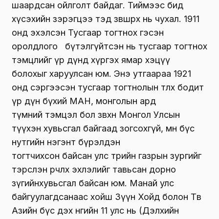
шаардсан ойлголт байдаг. Тиймээс бид
хүсэхийн зэрэгцээ тэд зөвшөөрөх нь чухал. 1911
онд эхэлсэн Тусгаар тогтнох гэсэн
оролдлого бүтэлгүйтсэн нь тусгаар тогтнох
тэмцлийг үр дүнд хүргэх ямар хэцүү
болохыг харуулсан юм. Энэ утгаараа 1921
онд сэргээсэн тусгаар тогтнолын төлөөх бодит
үр дүн бүхий МАН, монголын ард
түмний тэмцэл бол зөвхөн Монгол Улсын
түүхэн хувьсгал байгаад зогсохгүй, мөн бүс
нутгийн нэгэнт бүрэлдэн
тогтчихсон байсан улс төрийн газрын зургийг
тэрслэн өөрчлөх эхлэлийг тавьсан дорно
зүгийнхувьсгал байсан юм. Манай улс
байгуулагдсанаас хойш Зүүн Хойд болон Төв
Азийн бүс дэх өнөөгийн 11 улс нь (Дэлхийн