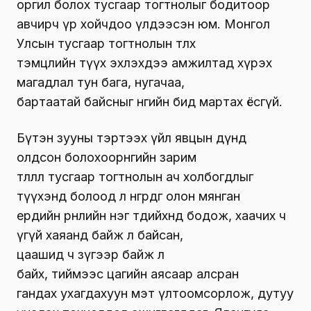
оргил болох тусгаар тогтнолыг бодитоор
авчирч үр хойчдоо үлдээсэн юм. Монгол
Улсын тусгаар тогтнолын төлөөх
тэмцлийн түүх эхлэхдээ амжилтад хүрэх
магадлал тун бага, нугачаа,
бартаатай байсныг өнөөгийн бид мартах ёсгүй.
Бүтэн зууны тэртээх үйл явцын дүнд
олдсон болохоорөнөөгийн зарим
төлөөлөл тусгаар тогтнолын ач холбогдлыг
түүхэнд болоод л өнгөрдөг олон мянган
ердийн өрнөлийн нэг төдийхөнд бодож, хаачих ч
үгүй хаяанд байж л байсан,
цаашид ч зүгээр байж л
байх, тиймээс цагийн аясаар алсран
гандах ухагдахуун мэт үлтоомсорлож, дутуу