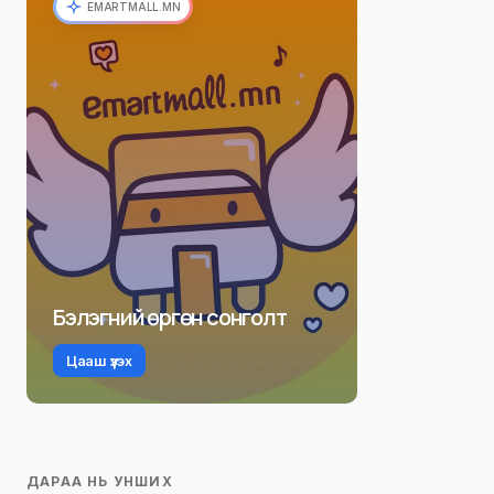
EMARTMALL.MN
Бэлэгний өргөн сонголт
Цааш үзэх
ДАРАА НЬ УНШИХ