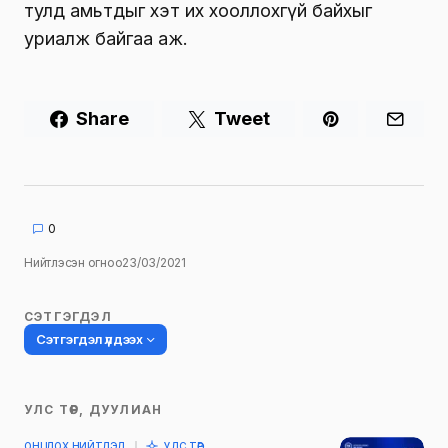
тулд амьтдыг хэт их хооллохгүй байхыг
уриалж байгаа аж.
Share
Tweet
0
Нийтлэсэн огноо
23/03/2021
СЭТГЭГДЭЛ
Сэтгэгдэл үлдээх
УЛС ТӨР, ДУУЛИАН
Таны имэйл хаягийг нийтлэхгүй.
ОНЦЛОХ НИЙТЛЭЛ
УЛС ТӨР