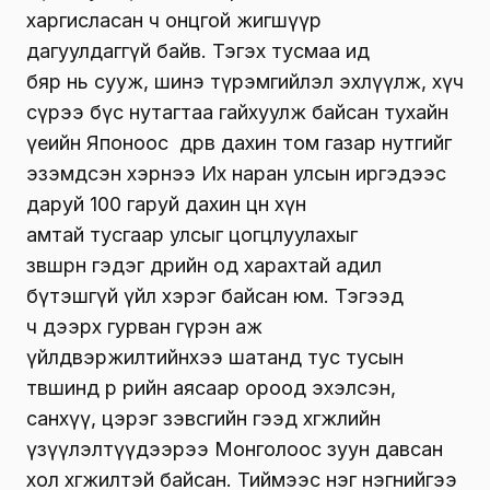
харгисласан ч онцгой жигшүүр
дагуулдаггүй байв. Тэгэх тусмаа ид
бяр нь сууж, шинэ түрэмгийлэл эхлүүлж, хүч
сүрээ бүс нутагтаа гайхуулж байсан тухайн
үеийн Японоос дөрөв дахин том газар нутгийг
эзэмдсэн хэрнээ Их наран улсын иргэдээс
даруй 100 гаруй дахин цөөн хүн
амтай тусгаар улсыг цогцлуулахыг
зөвшөөрнө гэдэг өдрийн од харахтай адил
бүтэшгүй үйл хэрэг байсан юм. Тэгээд
ч дээрх гурван гүрэн аж
үйлдвэржилтийнхээ шатанд тус тусын
төвшиндөө өөр өөрийн аясаар ороод эхэлсэн,
санхүү, цэрэг зэвсгийн гээд хөгжлийн
үзүүлэлтүүдээрээ Монголоос зуун давсан
хол хөгжилтэй байсан. Тиймээс нэг нэгнийгээ