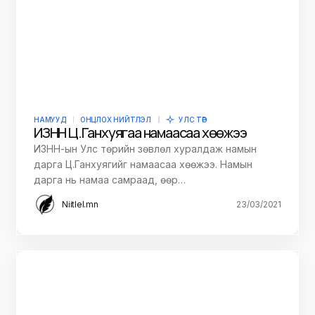
НАМУУД
ОНЦЛОХ НИЙТЛЭЛ
УЛС ТӨР
ИЗНН Ц.Ганхуягаа намаасаа хөөжээ
ИЗНН-ын Улс төрийн зөвлөл хуралдаж намын
дарга Ц.Ганхуягийг намаасаа хөөжээ. Намын
дарга нь намаа самраад, өөр…
Niitlel.mn
23/03/2021