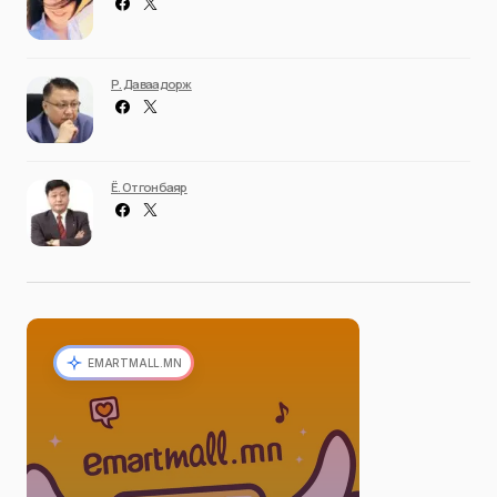
Р. Даваадорж
Ё. Отгонбаяр
EMARTMALL.MN