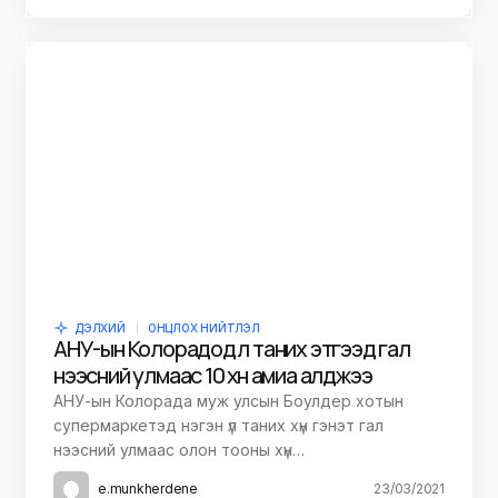
ДЭЛХИЙ
ОНЦЛОХ НИЙТЛЭЛ
АНУ-ын Колорадод үл таних этгээд гал
нээсний улмаас 10 хүн амиа алджээ
АНУ-ын Колорада муж улсын Боулдер хотын
супермаркетэд нэгэн үл таних хүн гэнэт гал
нээсний улмаас олон тооны хүн…
e.munkherdene
23/03/2021