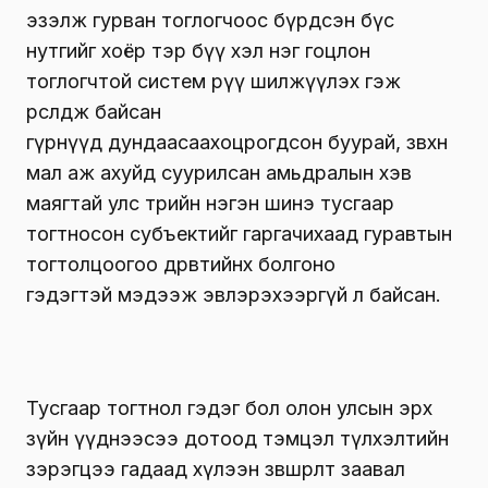
эзэлж гурван тоглогчоос бүрдсэн бүс
нутгийг хоёр тэр бүү хэл нэг гоцлон
тоглогчтой систем рүү шилжүүлэх гэж
өрсөлдөж байсан
гүрнүүд дундаасаахоцрогдсон буурай, зөвхөн
мал аж ахуйд суурилсан амьдралын хэв
маягтай улс төрийн нэгэн шинэ тусгаар
тогтносон субъектийг гаргачихаад гуравтын
тогтолцоогоо дөрөвтийнх болгоно
гэдэгтэй мэдээж эвлэрэхээргүй л байсан.
Тусгаар тогтнол гэдэг бол олон улсын эрх
зүйн үүднээсээ дотоод тэмцэл түлхэлтийн
зэрэгцээ гадаад хүлээн зөвшөөрөлт заавал