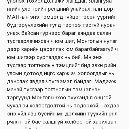
үнэлэх тохиолдол ажиглагддаг. Ялангуяа
өнөөгийн улс төрийн өрсөлдөөний улайрал, нөлөөн дор
МАН-ын энэ тэмцэлд гүйцэтгэсэн үүргийг
бүдгэрүүлэхийн тулд тэртээ тэргүй нуран
унаж байсан гүрнээс бараг аяндаа салан
тусгаарлачихсан ч юм шиг, Монголын нутаг
дээр харийн цэрэг гэх юм барагбайгаагүй ч
юм шигээр сурталдах нь бий. Мөн энэ
тусгаар тогтнолын тэмцлийг бид зөвхөн өөрийн
улсын дотоод өнцгөөсөө харж ач холбогдлыг нь
дэнслэх явдал чтүгээмэл байдаг. Мэдээж
манай тусгаар тогтнолын тэмцэлнэн
тэргүүнд Монголынхоо түүхэнд л онцгой
чухал ач холбогдолтой нь тодорхой. Гэхдээ
энэ үйл явц бүсийн мөн дэлхийн түүхийн өрнөл
өөрчлөлттэй бас салшгүй холбоотой харилцан