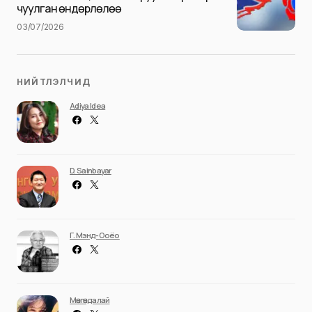
чуулган өндөрлөлөө
03/07/2026
НИЙТЛЭЛЧИД
Adiya Idea
D. Sainbayar
Г. Мэнд-Ооёо
Мөнгөндалай