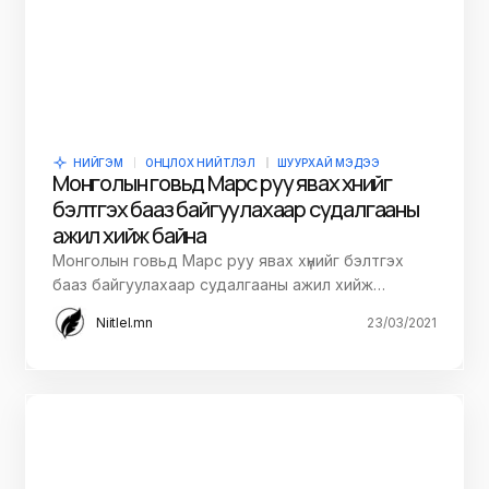
НИЙГЭМ
ОНЦЛОХ НИЙТЛЭЛ
ШУУРХАЙ МЭДЭЭ
Монголын говьд Марс руу явах хүнийг
бэлтгэх бааз байгуулахаар судалгааны
ажил хийж байна
Монголын говьд Марс руу явах хүнийг бэлтгэх
бааз байгуулахаар судалгааны ажил хийж…
Niitlel.mn
23/03/2021