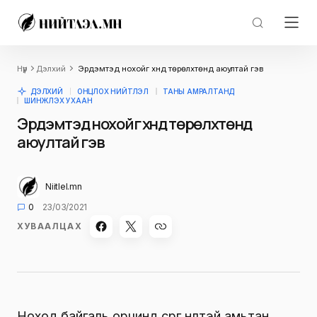
Нүүр
Дэлхий
Эрдэмтэд нохойг хүнд төрөлхтөнд аюултай гэв
ДЭЛХИЙ
ОНЦЛОХ НИЙТЛЭЛ
ТАНЫ АМРАЛТАНД
ШИНЖЛЭХ УХААН
Эрдэмтэд нохойг хүнд төрөлхтөнд
аюултай гэв
Niitlel.mn
0
23/03/2021
ХУВААЛЦАХ
Ноход байгаль орчинд сөрөг нөлөөтэй амьтан.