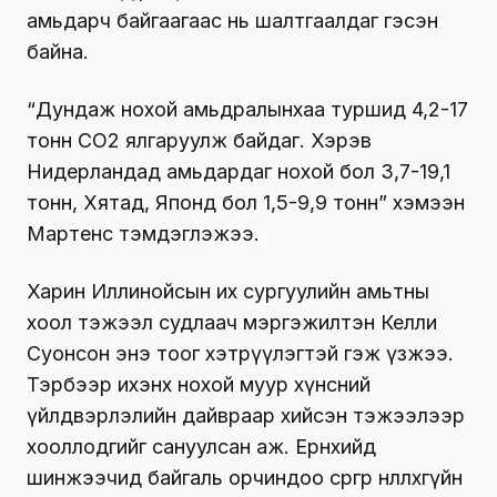
амьдарч байгаагаас нь шалтгаалдаг гэсэн
байна.
“Дундаж нохой амьдралынхаа туршид 4,2-17
тонн СО2 ялгаруулж байдаг. Хэрэв
Нидерландад амьдардаг нохой бол 3,7-19,1
тонн, Хятад, Японд бол 1,5-9,9 тонн” хэмээн
Мартенс тэмдэглэжээ.
Харин Иллинойсын их сургуулийн амьтны
хоол тэжээл судлаач мэргэжилтэн Келли
Суонсон энэ тоог хэтрүүлэгтэй гэж үзжээ.
Тэрбээр ихэнх нохой муур хүнсний
үйлдвэрлэлийн дайвраар хийсэн тэжээлээр
хооллодгийг сануулсан аж. Ерөнхийдөө
шинжээчид байгаль орчиндоо сөргөөр нөлөөлөхгүйн