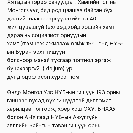
Хятадын гэрээ сануулдаг. Хамгийн гол нь
Монголчууд бид өөрсдөө цаашаа байсан бүх
дэлхийг наашааэргүүлэхийн төлөө 40
жил цуцашгүй (эхлээд хойд хөршийн хамт
дараа нь социалист орнуудын
хамт )тэмцэж ажиллаж байж 1961 онд НҮБ-
ын Бүрэн эрхт гишүүн
болсноор манай тусгаар тогтнол эргэж
буцахааргүй ( de jure) үр
дүнд эцэслэсэн хүрсэн юм.
Өнөөдөр Монгол Улс НҮБ-ын гишүүн 193 орны
ганцаас бусад бүх гишүүдтэй дипломат
харилцаа тогтоож, хоёр хөрш ОХУ, БНХАУ
болон АНУ гээд НҮБ-ын Аюулгүйн
зөвлөлийн Байнгын таван гишүүн орны