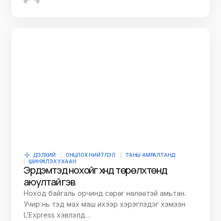
ДЭЛХИЙ
ОНЦЛОХ НИЙТЛЭЛ
ТАНЫ АМРАЛТАНД
ШИНЖЛЭХ УХААН
Эрдэмтэд нохойг хүнд төрөлхтөнд
аюултай гэв
Ноход байгаль орчинд сөрөг нөлөөтэй амьтан.
Учир нь тэд мах маш ихээр хэрэглэдэг хэмээн
L’Express хэвлэлд…