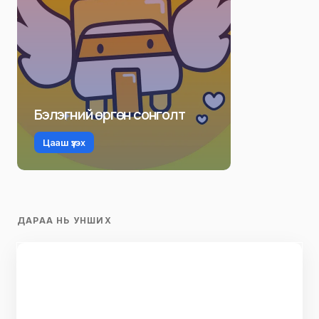
Бэлэгний өргөн сонголт
Цааш үзэх
ДАРАА НЬ УНШИХ