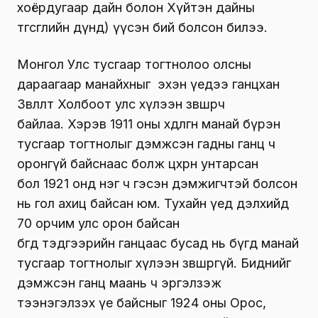
хоёрдугаар дайн болон Хүйтэн дайны
төгсгөлийн дүнд) үүсэн бий болсон билээ.
Монгол Улс тусгаар тогтнолоо олсны
дараагаар манайхныг эхэн үедээ ганцхан
Зөвлөлт Холбоот улс хүлээн зөвшөөрч
байлаа. Хэрэв 1911 оны хөдөлгөөн манай бүрэн
тусгаар тогтнолыг дэмжсэн гадны ганц ч
оронгүй байснаас болж цөхрөн унтарсан
бол 1921 онд нэг ч гэсэн дэмжигчтэй болсон
нь гол ахиц байсан юм. Тухайн үед дэлхийд
70 орчим улс орон байсан
бөгөөд тэдгээрийн ганцаас бусад нь бүгд манай
тусгаар тогтнолыг хүлээн зөвшөөрөөгүй. Биднийг
дэмжсэн ганц маань ч эргэлзэж
тээнэгэлзэх үе байсныг 1924 оны Орос,