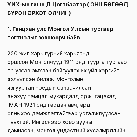
УИХ-ын гишүүн Д.Цогтбаатар ( ОНЦ БӨГӨӨД
БҮРЭН ЭРХЭТ ЭЛЧИН)
1. Ганцхан улс Монгол Улсын тусгаар
тогтнолыг зөвшөөрч байв
220 жил харь гүрний харьяанд
оршсон Монголчууд 1911 онд туурга тусгаар
төр улсаа эмхлэн байгуулах их үйл хэргийг
эхлүүлсэн билээ. Монголын
язгууртан ноёдын санаачилсан
энэхүү тэмцэл мухардалд орж гацахад
МАН 1921 онд гардан авч, ард
олныхоо дэмжлэгтэйгээр үргэлжлүүлсэн
түүхтэй. Ингэснээр хоёр зууныг
дамнасан, монгол үндэстний хүсэлмөрөөдлийн