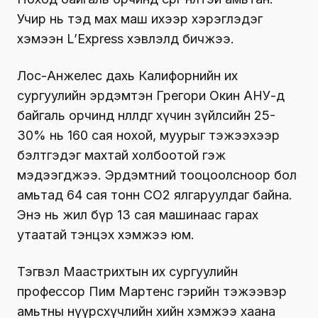
Учир нь тэд мах маш ихээр хэрэглэдэг
хэмээн L’Express хэвлэлд бичжээ.
Лос-Анжелес дахь Калифорнийн их
сургуулийн эрдэмтэн Грегори Окин АНУ-д
байгаль орчинд нөлөөлдөг хүчин зүйлсийн 25-
30% нь 160 сая нохой, муурыг тэжээхээр
бэлтгэдэг махтай холбоотой гэж
мэдээгджээ. Эрдэмтний тооцоолсноор бол
амьтад 64 сая тонн СО2 ялгаруулдаг байна.
Энэ нь жил бүр 13 сая машинаас гарах
утаатай тэнцэх хэмжээ юм.
Тэгвэл Маастрихтын их сургуулийн
профессор Пим Мартенс гэрийн тэжээвэр
амьтны нүүрсхүчлийн хийн хэмжээ хаана