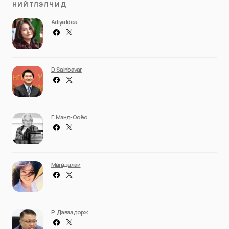
НИЙТЛЭЛЧИД
Adiya Idea
D. Sainbayar
Г. Мэнд-Ооёо
Мөнгөндалай
Р. Даваадорж