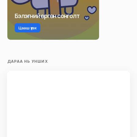
Бэлэгний өргөн сонголт
Цааш үзэх
ДАРАА НЬ УНШИХ