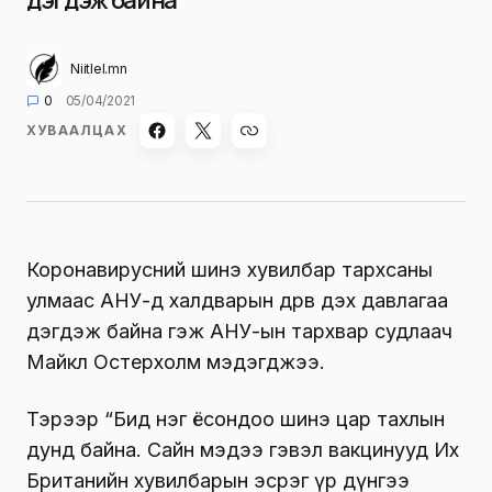
дэгдэж байна
Niitlel.mn
0
05/04/2021
ХУВААЛЦАХ
Коронавирусний шинэ хувилбар тархсаны
улмаас АНУ-д халдварын дөрөв дэх давлагаа
дэгдэж байна гэж АНУ-ын тархвар судлаач
Майкл Остерхолм мэдэгджээ.
Тэрээр “Бид нэг ёсондоо шинэ цар тахлын
дунд байна. Сайн мэдээ гэвэл вакцинууд Их
Британийн хувилбарын эсрэг үр дүнгээ