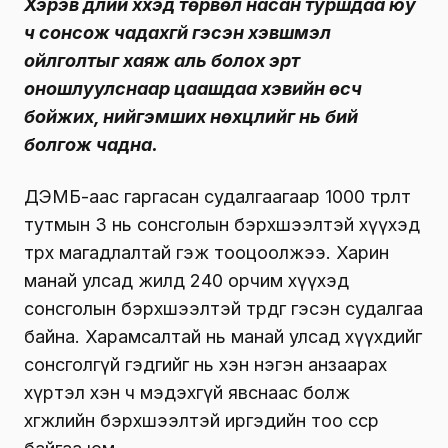
Хэрэв дүлий хүүхэд төрвөл насан туршдаа юу
ч сонсож чадахгүй гэсэн хэвшмэл
ойлголтыг
хаяж
аль болох эрт
оношлуулснаар
цаашдаа хэвийн өсч
бойжих, нийгэмших нөхцлийг нь бий
болгож
чадна.
ДЭМБ-аас гаргасан судалгаагаар 1000 төрөлт
тутмын 3 нь сонсголын бэрхшээлтэй хүүхэд
төрөх магадлалтай гэж тооцоолжээ. Харин
манай улсад жилд 240 орчим хүүхэд
сонсголын бэрхшээлтэй төрдөг гэсэн судалгаа
байна. Харамсалтай нь манай улсад хүүхдийг
сонсголгүй гэдгийг нь хэн нэгэн анзаарах
хүртэл хэн ч мэдэхгүй явснаас болж
хөгжлийн бэрхшээлтэй иргэдийн тоо өссөөр