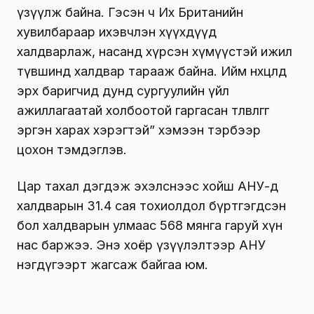
үзүүлж байна. Гэсэн ч Их Британийн
хувилбараар ихэвчлэн хүүхдүүд
халдварлаж, насанд хүрсэн хүмүүстэй ижил
түвшинд халдвар тарааж байна. Ийм нөхцөлд
эрх баригчид дунд сургуулийн үйл
ажиллагаатай холбоотой гаргасан төлөвлөгөөгөө
эргэн харах хэрэгтэй” хэмээн тэрбээр
цохон тэмдэглэв.
Цар тахал дэгдэж эхэлснээс хойш АНУ-д
халдварын 31.4 сая тохиолдол бүртгэгдсэн
бол халдварын улмаас 568 мянга гаруй хүн
нас баржээ. Энэ хоёр үзүүлэлтээр АНУ
нэгдүгээрт жагсаж байгаа юм.