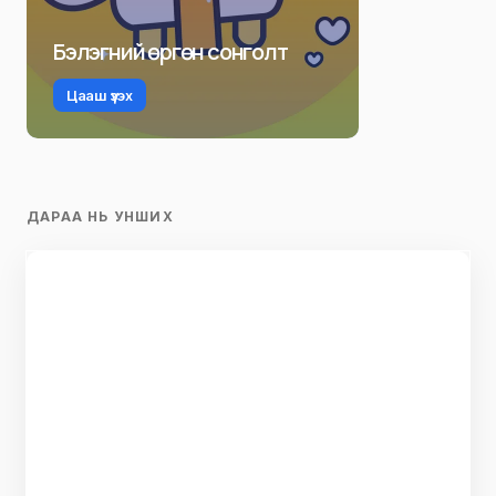
Бэлэгний өргөн сонголт
Цааш үзэх
ДАРАА НЬ УНШИХ