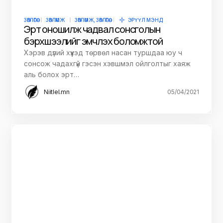
ЗӨВЛӨГӨӨ
ЗӨВЛӨМЖ
ЗӨВЛӨМЖ, ЗӨВЛӨГӨӨ
ЭРҮҮЛ МЭНД
Эрт оношилж чадвал сонсголын
бэрхшээлийг эмчлэх боломжтой
Хэрэв дүлий хүүхэд төрвөл насан туршдаа юу ч
сонсож чадахгүй гэсэн хэвшмэл ойлголтыг хаяж
аль болох эрт…
Niitlel.mn
05/04/2021