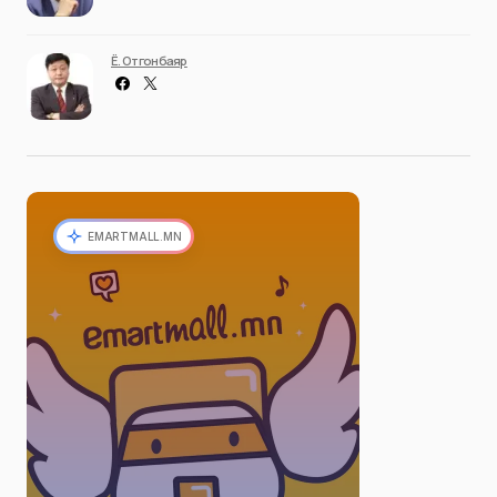
Ё. Отгонбаяр
EMARTMALL.MN