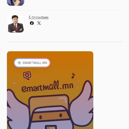
Ё. Отгонбаяр
EMARTMALL.MN