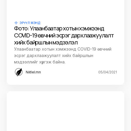
ЭРҮҮЛ МЭНД
Фото: Улаанбаатар хотын хэмжээнд
COVID-19 өвчний эсрэг дархлаажуулалт
хийх байршлын мэдээлэл
Улаанбаатар хотын хэмжээнд COVID-19 өвчний
эсрэг дархлаажуулалт хийх байршлын
мэдээллийг хүргэж байна.
Niitlel.mn
05/04/2021