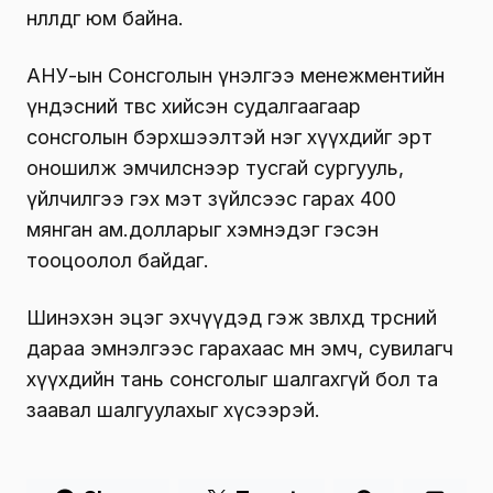
нөлөөлдөг юм байна.
АНУ-ын Сонсголын үнэлгээ менежментийн
үндэсний төвөөс хийсэн судалгаагаар
сонсголын бэрхшээлтэй нэг хүүхдийг эрт
оношилж эмчилснээр тусгай сургууль,
үйлчилгээ гэх мэт зүйлсээс гарах 400
мянган ам.долларыг хэмнэдэг гэсэн
тооцоолол байдаг.
Шинэхэн эцэг эхчүүдэд гэж зөвлөхөд төрсний
дараа эмнэлгээс гарахаас өмнө эмч, сувилагч
хүүхдийн тань сонсголыг шалгахгүй бол та
заавал шалгуулахыг хүсээрэй.