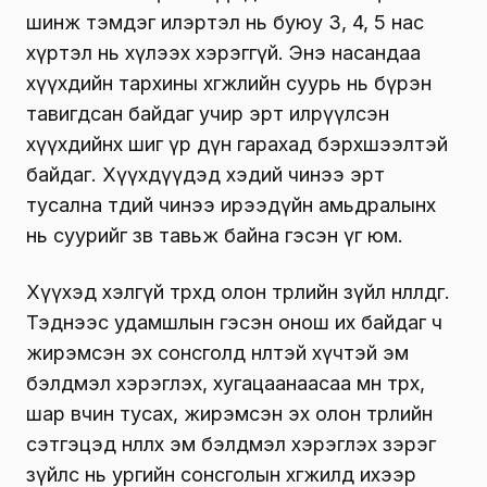
шинж тэмдэг илэртэл нь буюу 3, 4, 5 нас
хүртэл нь хүлээх хэрэггүй. Энэ насандаа
хүүхдийн тархины хөгжлийн суурь нь бүрэн
тавигдсан байдаг учир эрт илрүүлсэн
хүүхдийнх шиг үр дүн гарахад бэрхшээлтэй
байдаг. Хүүхдүүдэд хэдий чинээ эрт
тусална төдий чинээ ирээдүйн амьдралынх
нь суурийг зөв тавьж байна гэсэн үг юм.
Хүүхэд хэлгүй төрөхөд олон төрлийн зүйл нөлөөлдөг.
Тэднээс удамшлын гэсэн онош их байдаг ч
жирэмсэн эх сонсголд нөлөөтэй хүчтэй эм
бэлдмэл хэрэглэх, хугацаанаасаа өмнө төрөх,
шар өвчин тусах, жирэмсэн эх олон төрлийн
сэтгэцэд нөлөөлөх эм бэлдмэл хэрэглэх зэрэг
зүйлс нь ургийн сонсголын хөгжилд ихээр