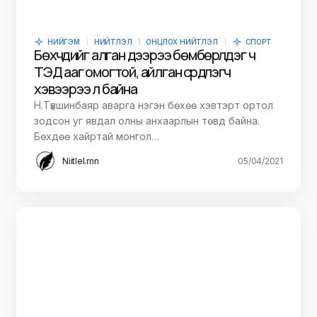
НИЙГЭМ
НИЙТЛЭЛ
ОНЦЛОХ НИЙТЛЭЛ
СПОРТ
Бөхчүүдийг алган дээрээ бөмбөрүүлдэг ч
ТЭД ааг омогтой, айлган сүрдүүлэгч
хэвээрээ л байна
Н.Түвшинбаяр аварга нэгэн бөхөө хэвтэрт ортол
зодсон уг явдал олны анхаарлын төвд байна.
Бөхдөө хайртай монгол…
Niitlel.mn
05/04/2021