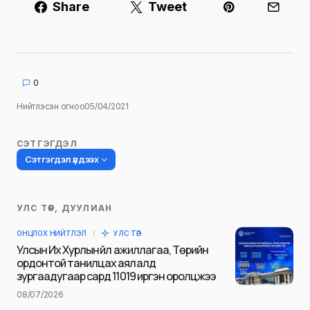
Share
Tweet
0
Нийтлэсэн огноо
05/04/2021
СЭТГЭГДЭЛ
Сэтгэгдэл үлдээх
УЛС ТӨР, ДУУЛИАН
Таны имэйл хаягийг нийтлэхгүй.
ОНЦЛОХ НИЙТЛЭЛ
УЛС ТӨР
Шаардлагатай талбаруудыг
*
гэж
Улсын Их Хурлын үйл ажиллагаа, Төрийн
тэмдэглэсэн
ордонтой танилцах аялалд
зургаадугаар сард 11019 иргэн оролцжээ
Name
*
08/07/2026