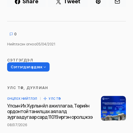
Share
Tweet
0
Нийтлэсэн огноо
05/04/2021
СЭТГЭГДЭЛ
Сэтгэгдэл үлдээх
УЛС ТӨР, ДУУЛИАН
Таны имэйл хаягийг нийтлэхгүй.
ОНЦЛОХ НИЙТЛЭЛ
УЛС ТӨР
Шаардлагатай талбаруудыг
*
гэж
Улсын Их Хурлын үйл ажиллагаа, Төрийн
тэмдэглэсэн
ордонтой танилцах аялалд
зургаадугаар сард 11019 иргэн оролцжээ
Name
*
08/07/2026