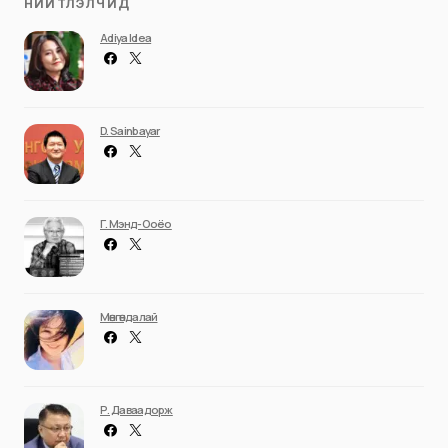
НИЙТЛЭЛЧИД
Adiya Idea
D. Sainbayar
Г. Мэнд-Ооёо
Мөнгөндалай
Р. Даваадорж