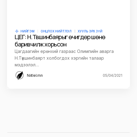
НИЙГЭМ
ОНЦЛОХ НИЙТЛЭЛ
ХУУЛЬ ЭРХ ЗҮЙ
ЦЕГ: Н.Түвшинбаярыг өчигдөр шөнө
баривчилж хорьсон
Цагдаагийн ерөнхий газраас Олимпийн аварга
Н.Түвшинбаярт холбогдох хэргийн талаар
мэдээлэл…
Niitlel.mn
05/04/2021