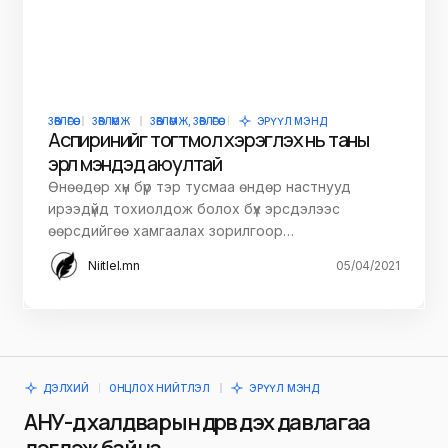
ЗӨВЛӨГӨӨ
ЗӨВЛӨМЖ
ЗӨВЛӨМЖ, ЗӨВЛӨГӨӨ
ЭРҮҮЛ МЭНД
Аспиринийг тогтмол хэрэглэх нь таны
эрүүл мэндэд аюултай
Өнөөдөр хүн бүр тэр тусмаа өндөр настнууд
ирээдүйд тохиолдож болох бүх эрсдэлээс
өөрсдийгөө хамгаалах зорилгоор…
Niitlel.mn
05/04/2021
ДЭЛХИЙ
ОНЦЛОХ НИЙТЛЭЛ
ЭРҮҮЛ МЭНД
АНУ-д халдварын дөрөв дэх давлагаа