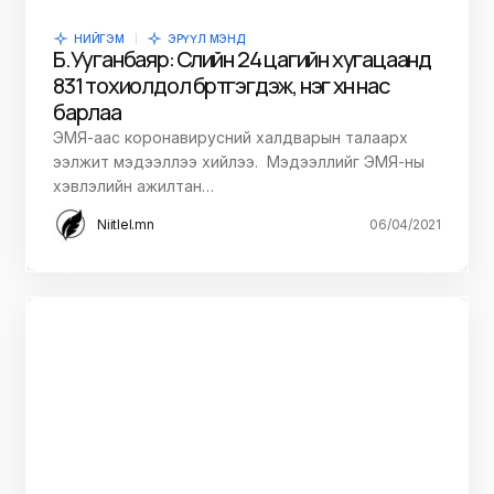
НИЙГЭМ
ЭРҮҮЛ МЭНД
Б.Ууганбаяр: Сүүлийн 24 цагийн хугацаанд
831 тохиолдол бүртгэгдэж, нэг хүн нас
барлаа
ЭМЯ-аас коронавирусний халдварын талаарх
ээлжит мэдээллээ хийлээ. Мэдээллийг ЭМЯ-ны
хэвлэлийн ажилтан…
Niitlel.mn
06/04/2021