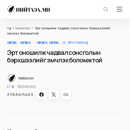
Нүүр
Зөвлөгөө
Эрт оношилж чадвал сонсголын бэрхшээлийг
эмчлэх боломжтой
ЗӨВЛӨГӨӨ
ЗӨВЛӨМЖ
ЗӨВЛӨМЖ, ЗӨВЛӨГӨӨ
ЭРҮҮЛ МЭНД
Эрт оношилж чадвал сонсголын
бэрхшээлийг эмчлэх боломжтой
Niitlel.mn
0
05/04/2021
ХУВААЛЦАХ