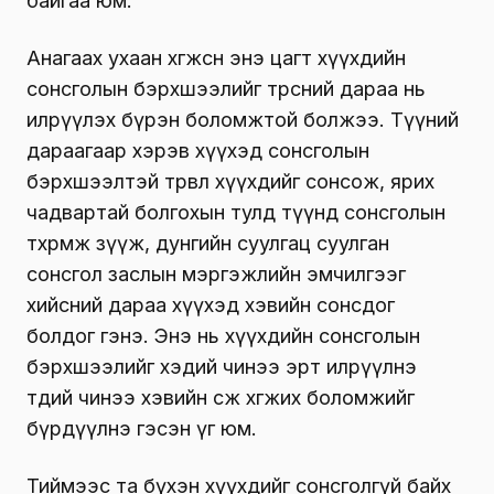
байгаа юм.
Анагаах ухаан хөгжсөн энэ цагт хүүхдийн
сонсголын бэрхшээлийг төрсний дараа нь
илрүүлэх бүрэн боломжтой болжээ. Түүний
дараагаар хэрэв хүүхэд сонсголын
бэрхшээлтэй төрвөл хүүхдийг сонсож, ярих
чадвартай болгохын тулд түүнд сонсголын
төхөөрөмж зүүж, дунгийн суулгац суулган
сонсгол заслын мэргэжлийн эмчилгээг
хийсний дараа хүүхэд хэвийн сонсдог
болдог гэнэ. Энэ нь хүүхдийн сонсголын
бэрхшээлийг хэдий чинээ эрт илрүүлнэ
төдий чинээ хэвийн өсөж хөгжих боломжийг
бүрдүүлнэ гэсэн үг юм.
Тиймээс та бүхэн хүүхдийг сонсголгүй байх