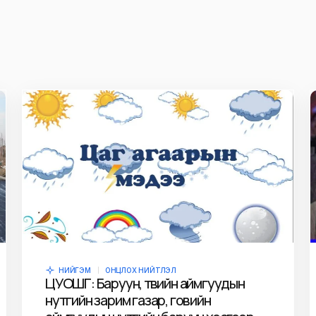
НИЙГЭМ
ОНЦЛОХ НИЙТЛЭЛ
ЦУОШГ: Баруун, төвийн аймгуудын
нутгийн зарим газар, говийн