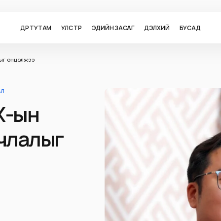
ӨДӨР ТУТАМ
УЛС ТӨР
ЭДИЙН ЗАСАГ
ДЭЛХИЙ
БУСАД
лыг онцолжээ
АЛ
Х-ын
лчлалыг