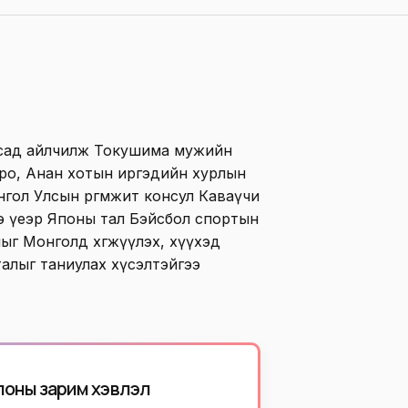
лсад айлчилж Токушима мужийн
ро, Анан хотын иргэдийн хурлын
гол Улсын өргөмжит консул Каваүчи
э үеэр Японы тал Бэйсбол спортын
ыг Монголд хөгжүүлэх, хүүхэд
талыг таниулах хүсэлтэйгээ
Японы зарим хэвлэл