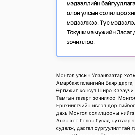
мэдээллийн байгууллаг
олон улсын солилцоо хи
мэдээлжээ. Тус мэдээлэ
Токушима мужийн Засаг д
зочиллоо.
Монгол улсын Улаанбаатар хот
Амарбаясгалангийн Баяр дарга
Өргөмжит консул Широ Каваүчи 
Тамгын газарт зочиллоо. Монго
Ерөнхийлөгчийн ивээл дор тийбо
дахь Монгол солилцооны нийгэ
Анан хот болон бусад нутгаар 
судалж, дасгал сургуулилттай 