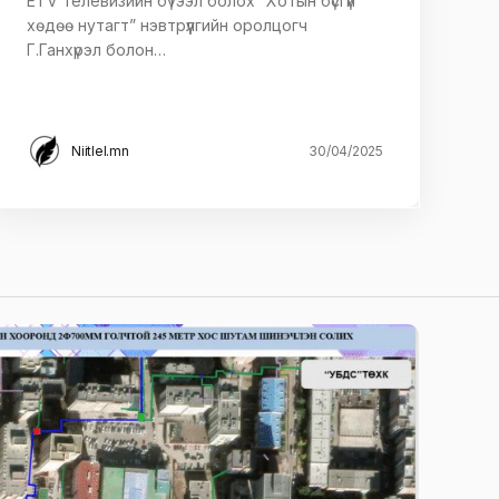
ETV телевизийн бүтээл болох “Хотын бүсгүй
хөдөө нутагт” нэвтрүүлгийн оролцогч
Г.Ганхүрэл болон…
Niitlel.mn
30/04/2025