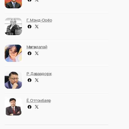
Г. Мэнд-Ооёо
Мөнгөндалай
Р. Даваадорж
Ё. Отгонбаяр