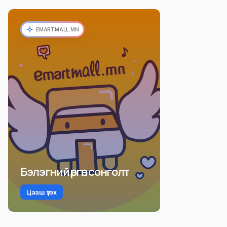
EMARTMALL.MN
Бэлэгний өргөн сонголт
Цааш үзэх