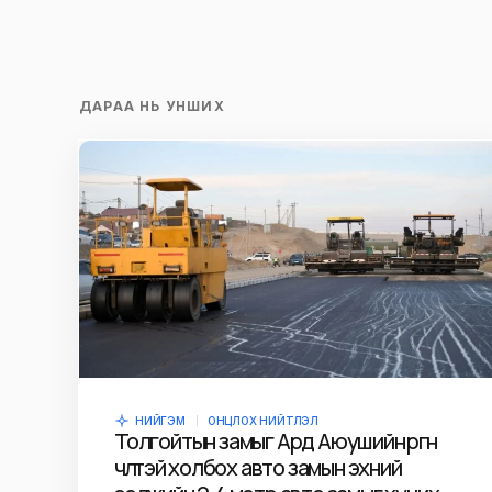
time I comment.
Илгээх
ДАРАА НЬ УНШИХ
НИЙГЭМ
ОНЦЛОХ НИЙТЛЭЛ
Толгойтын замыг Ард Аюушийн өргөн
чөлөөтэй холбох авто замын эхний