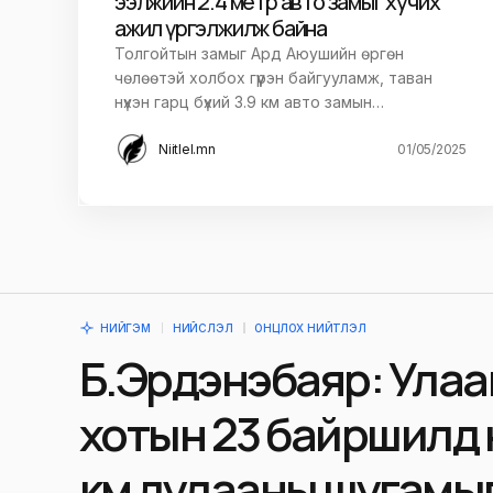
ээлжийн 2.4 метр авто замыг хучих
ажил үргэлжилж байна
Толгойтын замыг Ард Аюушийн өргөн
чөлөөтэй холбох гүүрэн байгууламж, таван
нүхэн гарц бүхий 3.9 км авто замын…
Niitlel.mn
01/05/2025
НИЙГЭМ
НИЙСЛЭЛ
ОНЦЛОХ НИЙТЛЭЛ
Б.Эрдэнэбаяр: Ула
хотын 23 байршилд 
км дулааны шугамы