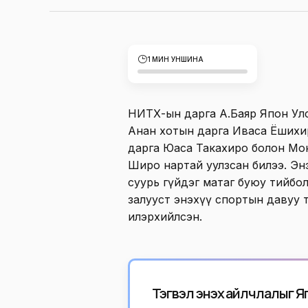
1 МИН УНШИНА
НИТХ-ын дарга А.Баяр Япон У
Анан хотын дарга Иваса Ёшихи
дарга Юаса Такахиро болон Мон
Широ нартай уулзсан билээ. Эн
суурь гүйдэг матаг буюу тийбол
залууст энэхүү спортын давуу 
илэрхийлсэн.
Тэгвэл энэхүү айлчлалыг 