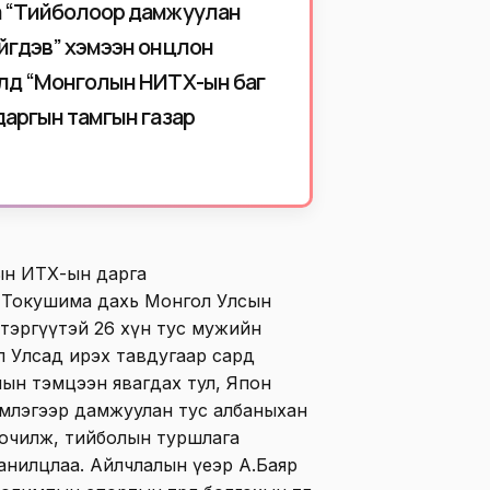
а “Тийболоор дамжуулан
йгдэв” хэмээн онцлон
лд “Монголын НИТХ-ын баг
аргын тамгын газар
ын ИТХ-ын дарга
, Токушима дахь Монгол Улсын
тэргүүтэй 26 хүн тус мужийн
л Улсад ирэх тавдугаар сард
лын тэмцээн явагдах тул, Япон
млэгээр дамжуулан тус албаныхан
зочилж, тийболын туршлага
танилцлаа. Айлчлалын үеэр А.Баяр