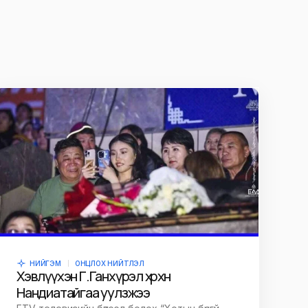
НИЙГЭМ
ОНЦЛОХ НИЙТЛЭЛ
Хэвлүүхэн Г.Ганхүрэл хөөрхөн
Нандиатайгаа уулзжээ