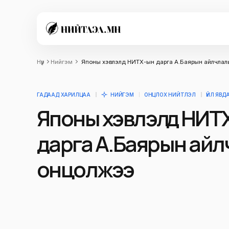
Нүүр
Нийгэм
Японы хэвлэлүүд НИТХ-ын дарга А.Баярын айлчла
ГАДААД ХАРИЛЦАА
НИЙГЭМ
ОНЦЛОХ НИЙТЛЭЛ
ҮЙЛ ЯВД
Японы хэвлэлүүд НИТ
дарга А.Баярын ай
онцолжээ