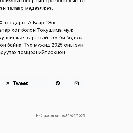
импын спортын төрөл болгохын төлөө
эн талаар мэдээлжээ.
Х-ын дарга А.Баяр “Энэ
аатар хот болон Токушима муж
уу шилжих хэрэгтэй гэж би бодож
сон байна. Тус мужид 2025 оны зун
аруулах тэмцээнийг зохион
Tweet
Нийтлэсэн огноо
30/04/2025