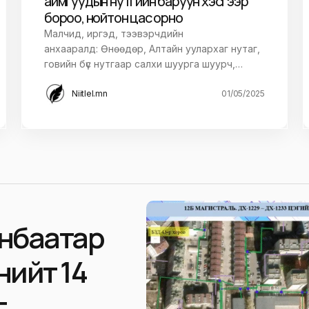
аймгуудын нутгийн баруун хэсгээр
бороо, нойтон цас орно
Малчид, иргэд, тээвэрчдийн
анхааралд: Өнөөдөр, Алтайн уулархаг нутаг,
говийн бүс нутгаар салхи шуурга шуурч,…
Niitlel.mn
01/05/2025
анбаатар
нийт 14
г