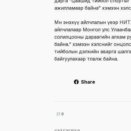
дарга “Цаашид тийбол спортыг ол
ажилламаар байна” хэмээн хэлс
Мөн энэхүү айлчлалын үеэр НИТ
айлчлалаар Монгол улс Улаанб
солилцооны дараагийн алхам р
байна.” хэмээн хэлснийг онцол
тийболын дэлхийн аварга шалг
байгуулахаар төлөвлөж байна.
Share
0
СЭТГЭГДЭЛ