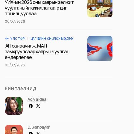
УИХ-ын 2026 оны хаврын ээлжит
чуулганы үйл ажиллагаа, үр дүнг
танилцууллаа
06/07/2026
УЛС ТӨР
ЦАГ ҮЕИЙН ОНЦЛОХ МЭДЭЭ
АН санаачилж, МАН
замхруулсаар хаврын чуулган
өндөрлөлөө
03/07/2026
НИЙТЛЭЛЧИД
Adiya Idea
D. Sainbayar