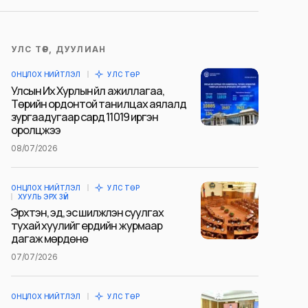
УЛС ТӨР, ДУУЛИАН
ОНЦЛОХ НИЙТЛЭЛ
УЛС ТӨР
Улсын Их Хурлын үйл ажиллагаа,
Төрийн ордонтой танилцах аялалд
зургаадугаар сард 11019 иргэн
оролцжээ
08/07/2026
ОНЦЛОХ НИЙТЛЭЛ
УЛС ТӨР
ХУУЛЬ ЭРХ ЗҮЙ
Эрхтэн, эд, эс шилжүүлэн суулгах
тухай хуулийг ердийн журмаар
дагаж мөрдөнө
07/07/2026
ОНЦЛОХ НИЙТЛЭЛ
УЛС ТӨР