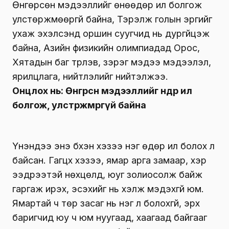
Өнгөрсөн мэдээллийг өнөөдөр ил болгож
улстөржмөөргүй байна, Тэрэлж голын эргийг
ухаж эхэлсэнд оршин суугчид нь дургүйцэж
байна, Азийн физикийн олимпиадад Орос,
Хятадын баг түрүүлэв, зэрэг мэдээ мэдээлэл,
ярилцлага, нийтлэлийг нийтэлжээ.
Онцлох нь: Өнгөрсөн мэдээллийг өнөөдөр ил
болгож, улстөржмөөргүй байна