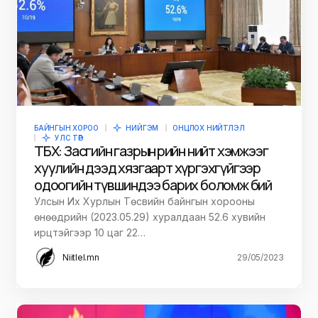
БАЙНГЫН ХОРОО
НИЙГЭМ
ОНЦЛОХ НИЙТЛЭЛ
УЛС ТӨР
ТБХ: Засгийн газрын өрийн нийт хэмжээг
хуулийн дээд хязгаарт хүргэхгүйгээр
одоогийн түвшиндээ барих боломж бий
Улсын Их Хурлын Төсвийн байнгын хорооны
өнөөдрийн (2023.05.29) хуралдаан 52.6 хувийн
ирцтэйгээр 10 цаг 22…
Niitlel.mn
29/05/2023