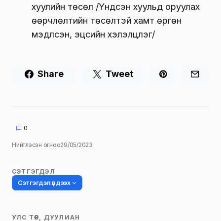
хуулийн төсөл /Үндсэн хуульд оруулах
өөрчлөлтийн төсөлтэй хамт өргөн
мэдүүлсэн, эцсийн хэлэлцүүлэг/
Share
Tweet
0
Нийтлэсэн огноо
29/05/2023
СЭТГЭГДЭЛ
Сэтгэгдэл үлдээх
УЛС ТӨР, ДУУЛИАН