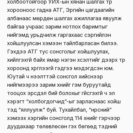
болон чөлөөт бүсийн үйл ажиллагаанд учирч
байгаа хүндрэлийг шалган тогтоох түр
хорооныхон өнгөрсөн дөрөвдүгээр сард
нээлттэй сонсгол зохион байгуулах байсан ч
мөн сарын эхээр тус түр хорооны дарга
Г.Ганболд мэдээлэл хийж, АТГ-аас тавьсан
хүсэлтийн дагуу хойшлуулж буйгаа
мэдэгдсэн. Тодруулбал, эл хэрэгтэй
холбоотойгоор УИХ-ын хянан шалгах түр
хорооноос гадна АТГ, Эрүүгийн цагдаагийн
албанаас мөрдөн шалгах ажиллагаа явуулж
байгаа учраас зарим нотлох баримтыг
нийгэмд урьдчилж гаргахаас сэргийлэн
хойшлуулсан хэмээн тайлбарласан билээ.
Гэхдээ АТГ тус сонсголыг хойшлуулах,
хийлгэхгүй байх ямар нэгэн хүсэлтийг дээрх түр