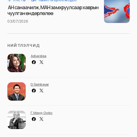
УЛС ТӨР
ЦАГ ҮЕИЙН ОНЦЛОХ МЭДЭЭ
Илгээх
АН санаачилж, МАН замхруулсаар хаврын
чуулган өндөрлөлөө
03/07/2026
НИЙТЛЭЛЧИД
Adiya Idea
D. Sainbayar
Г. Мэнд-Ооёо