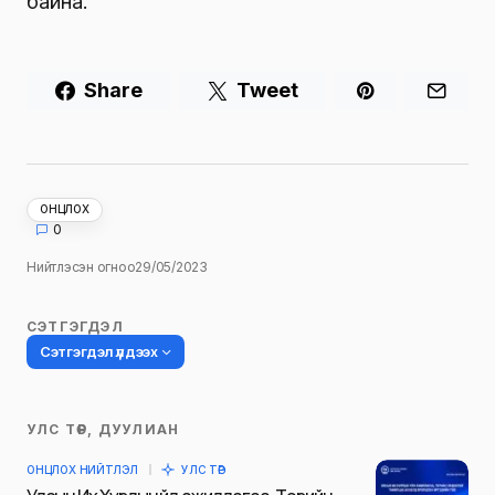
сангуудын хохирлыг нэхэмжлэх хүсэлтийг
илгээхээр болжээ. Энэ талаар тэрбээр “…
Бухимдал их байгааг ойлгож байна. Гэвч үүнийг
одоо л засахгүй бол ирээдүйд энэ хэвээрээ л
байна. Тиймээс тусгай сангууд, ер нь бусад
хаалттай мэдээллүүдийг шилэн болгоно” гэсэн
талаар эх сурвалжууд мэдээлэв. Түүнчлэн
дээрх хуралдааны үеэр сангуудыг сайд
нараас салгаж, нэг “толгой”-той болгож
өөрчлөх талаар ярьсан байна. Өөрөөр
хэлбэл, сайд нар гарын үсэг зураад
зарцуулдаг байсан бол дор хаяж Засгийн
газрын хуралдаанаар шийдэх юм уу, хамтын
шийдвэр гардаг тогтолцоо руу орох юм
байна.