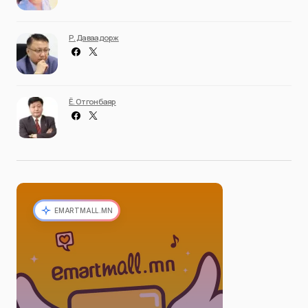
НИЙТЛЭЛЧИД
Adiya Idea
D. Sainbayar
Г. Мэнд-Ооёо
Мөнгөндалай