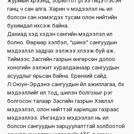
Сангуудыг сайд нараас салгана
Сангуудын зарцуулалт ээлж дараалан ил
болж байна. “Шилэн” ажиллагааны хүрээнд
ЦХХХ-ны сайд Н.Учрал холбогдох
мэдээллүүдийг нийтэд зарлаж буй юм.
Зарцуулалт нь зарлагдсан сангуудаас хууль
журмын хүрээнд, зорилтот үүргээ гүйцэтгэсэн
ганц ч сан алга. Харин ч мэдээлэл нь ил