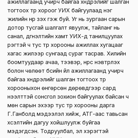
өдгөө өөрсдөө л ил болгож эхэлж буй хэрэг.
Иймд тэдний “Бид шүгэл үлээсэн” хэмээн
сагсуурч, “эх сурвалж” болохын төлөөх
цагаандаа гарсан өрсөлдөөн нь айсуй
сонгууль угтсан пиараас өөрцгүй харагдаж
байна. Сануулбал, “нүүрсний” гэх хэрэгтэй
холбоотойгоор Хилийн боомтуудаар ачаа,
тээвэр, нүүрс нэвтрүүлэх болон чөлөөт бүсийн үйл
ажиллагаанд учирч байгаа хүндрэлийг шалган
тогтоох түр хороог УИХ байгуулаад нэг
жилийн нүүр үзэх гэж буй. Уг нь зургаан сарын
дотор тусгай шалгалт явуулж, тайланг нь
санал, дүгнэлтийн хамт УИХ-д танилцуулах
үүрэгтэй ч тус түр хорооны ажиллах хугацааг
хагас жилээр сунгаад сураг тасрав. Хилийн
боомтуудаар ачаа, тээвэр, нүүрс нэвтрүүлэх