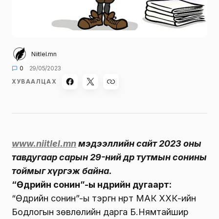
Niitlel.mn
0
29/05/2023
ХУВААЛЦАХ
www.niitlel.mn
мэдээллийн сайт 2023 оны
тавдугаар сарын 29-ний өдөр тутмын сонины
тоймыг хүргэж байна.
“Өдрийн сонин”-ы өнөөдрийн дугаарт:
“Өдрийн сонин”-ы тэргүүн нүүрт МАК ХХК-ийн
Бодлогын зөвлөлийн дарга Б.Нямтайшир