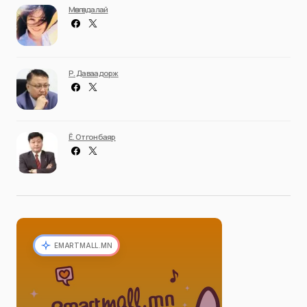
Мөнгөндалай
Р. Даваадорж
Ё. Отгонбаяр
EMARTMALL.MN