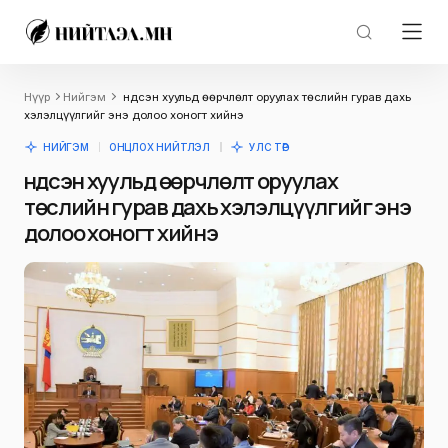
Нүүр
Нийгэм
Үндсэн хуульд өөрчлөлт оруулах төслийн гурав дахь
хэлэлцүүлгийг энэ долоо хоногт хийнэ
НИЙГЭМ
ОНЦЛОХ НИЙТЛЭЛ
УЛС ТӨР
Үндсэн хуульд өөрчлөлт оруулах
төслийн гурав дахь хэлэлцүүлгийг энэ
долоо хоногт хийнэ