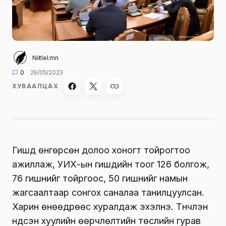
Niitlel.mn
0
29/05/2023
ХУВААЛЦАХ
Гишүүд өнгөрсөн долоо хоногт тойрогтоо
ажиллаж, УИХ-ын гишүүдийн тоог 126 болгож,
76 гишүүнийг тойргоос, 50 гишүүнийг намын
жагсаалтаар сонгох саналаа танилцуулсан.
Харин өнөөдрөөс хуралдаж эхэлнэ
. Түүнчлэн
үндсэн хуулийн өөрчлөлтийн төслийн гурав