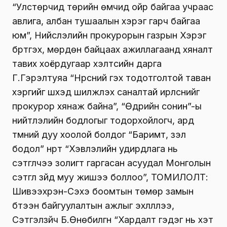
“Улстөрчид төрийн өмчид ойр байгаа учраас
авлига, албан тушаалын хэрэг гарч байгаа
юм”, Нийслэлийн прокурорын газрын Хэрэг
бүртгэх, мөрдөн байцаах ажиллагаанд хяналт
тавих хоёрдугаар хэлтсийн дарга
Г.Гэрэлтуяа “Нүүрсний гэх тодотголтой таван
хэргийг шүүхэд шилжүүлэх саналтай ирүүлснийг
прокурор хянаж байна”, “Өдрийн сонин”-ы
нийтлэлийн бодлогыг тодорхойлогч, ард
түмний дуу хоолой болдог “Баримт, үзэл
бодол” нүүрт “Хэвлэлийн удирдлага нь
сэтгүүлчээ золигт гаргасан асуудал Монголын
сэтгүүл зүйд муу жишээ боллоо”, ТОМИЛОЛТ:
Шивээхүрэн-Сэхэ боомтын төмөр замын
бүтээн байгуулалтын ажлыг эхлүүллээ,
Сэтгэлзүйч Б.Өнөбилгүүн “Хардалт гэдэг нь хэт