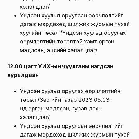
хэлэлцүүлэг/
Үндсэн хуульд оруулсан өөрчлөлтийг
дагаж мөрдөхөд шилжих журмын тухай
хуулийн төсөл /Үндсэн хуульд оруулах
өөрчлөлтийн төсөлтэй хамт өргөн
мэдүүлсэн, эцсийн хэлэлцүүлэг/
12.00 цагт УИХ-ын чуулганы нэгдсэн
хуралдаан
Үндсэн хуульд оруулах өөрчлөлтийн
төсөл /Засгийн газар 2023.05.03-
нд өргөн мэдүүлсэн, гурав дахь
хэлэлцүүлэг/
Үндсэн хуульд оруулсан өөрчлөлтийг
дагаж мөрдөхөд шилжих журмын тухай