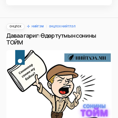
ОНЦЛОХ
НИЙГЭМ
ОНЦЛОХ НИЙТЛЭЛ
Даваа гариг: Өдөр тутмын сонины
ТОЙМ