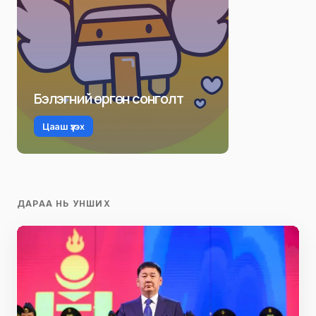
Р. Даваадорж
Ё. Отгонбаяр
EMARTMALL.MN