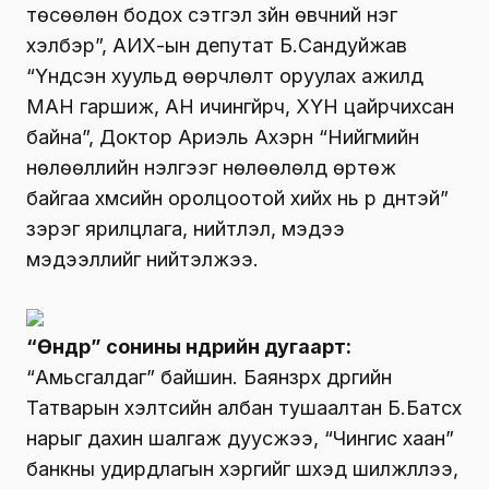
төсөөлөн бодох сэтгэл зүйн өвчний нэг
хэлбэр”, АИХ-ын депутат Б.Сандуйжав
“Үндсэн хуульд өөрчлөлт оруулах ажилд
МАН гаршиж, АН ичингүйрч, ХҮН цайрчихсан
байна”, Доктор Ариэль Ахэрн “Нийгмийн
нөлөөллийн үнэлгээг нөлөөлөлд өртөж
байгаа хүмүүсийн оролцоотой хийх нь үр дүнтэй”
зэрэг ярилцлага, нийтлэл, мэдээ
мэдээллийг нийтэлжээ.
“Өнөөдөр” сонины өнөөдрийн дугаарт:
“Амьсгалдаг” байшин. Баянзүрх дүүргийн
Татварын хэлтсийн албан тушаалтан Б.Батсүх
нарыг дахин шалгаж дуусжээ, “Чингис хаан”
банкны удирдлагын хэргийг шүүхэд шилжүүллээ,