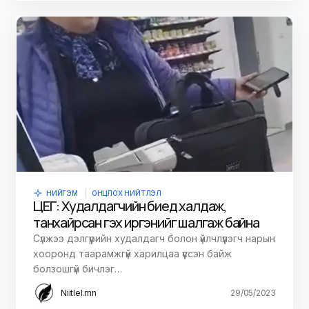
НИЙГЭМ
ОНЦЛОХ НИЙТЛЭЛ
ЦЕГ: Худалдагчийн биед халдаж,
танхайрсан гэх иргэнийг шалгаж байна
Сүлжээ дэлгүүрийн худалдагч болон үйлчлүүлэгч нарын
хооронд таарамжгүй харилцаа үүссэн байж
болзошгүй бичлэг…
Niitlel.mn
29/05/2023