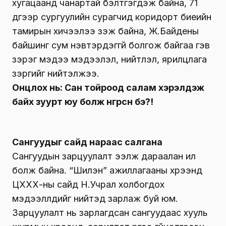
Л.Данзанноров: Нийгэмд шударга ёсыг
тогтооход өмгөөлөгчид чухал үүрэгтэй,
Ж.Сандагсүрэн: Үл хөдлөх эд хөрөнгийн
татварыг бодитоор үнэлнэ, “Хулгайгүй
тогтолцоо бүрдүүлэх үү, хулгайтайгаа үлдэх
үү”гэдгийг УИХ энэ долоо хоногт “сонгоно”,
Сан тойроод салам хэрэлдэж байх зуур юу
болж өнгөрсөн бэ?, Оюутан цэргүүд богино
хугацаанд чанартай бэлтгэгдэж байна, 71
дүгээр сургуулийн сурагчид коридорт биеийн
тамирын хичээлээ үзэж байна, Ж.Байдены
байшинг сум нэвтэрдэггүй болгож байгаа гэв
зэрэг мэдээ мэдээлэл, нийтлэл, ярилцлага
зэргийг нийтэлжээ.
Онцлох нь: Сан тойроод салам хэрэлдэж
байх зуурт юу болж өнгөрсөн бэ?!