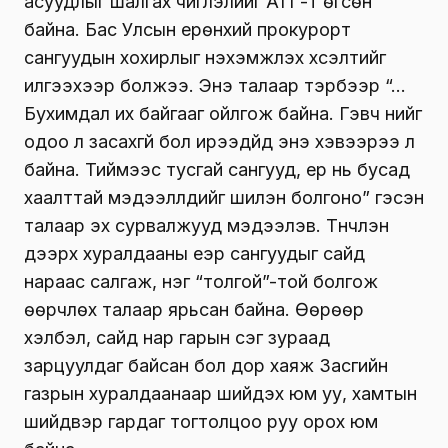
болсон сан нэмэгдэх тусам олон нийтийн
бухимдал ихсэж байна.
Дахиад хэд хэдэн сангийн мэдээлэл ил
болно. Өөрөөр хэлбэл, “шинэ” сангуудын
мэдээлэл задрах ээлжээ хүлээж буй аж.
Тиймээс Засгийн газрын өнгөрсөн долоо
хоногийн ээлжит хуралдаанаар сангуудын
асуудлыг ярьсан байна. Ерөнхий сайд
Л.Оюун-Эрдэнэ сангуудын үйл ажиллагаа, бүх
мэдээллийг ил тод, шилэн болгохыг үүрэг
болгосон талаар Засгийн газрын Хэвлэл
мэдээлэл, олон нийттэй харилцах газраас
мэдээллээ. Ингэхдээ мэдээлэл нь ил
болсон сангуудын зарцуулалттай холбоотой
асуудлыг шалгах чиглэлийг АТГ-т өгсөн
байна. Бас Улсын ерөнхий прокурорт