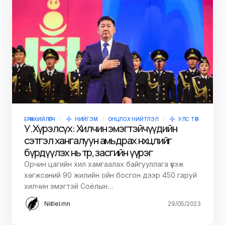
ЕРӨНХИЙЛӨГЧ
НИЙГЭМ
ОНЦЛОХ НИЙТЛЭЛ
УЛС ТӨР
У.Хүрэлсүх: Хилчин эмэгтэйчүүдийн
сэтгэл хангалуун амьдрах нөхцөлийг
бүрдүүлэх нь төр, засгийн үүрэг
Орчин цагийн хил хамгаалах байгууллага үүсэж
хөгжсөний 90 жилийн ойн босгон дээр 450 гаруй
хилчин эмэгтэй Соёлын…
Niitlel.mn
29/05/2023