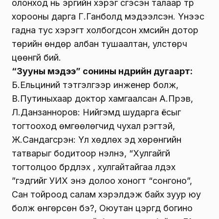
хороонд хүргүүлээгүй гэдгээ мэдэгдсэн юм.
Юутай ч нээлттэй сонсгол хийснээр
нийгмээрээ зарим хүнийг гэм буруутайд
тооцох эрсдэл бий болохыг үгүйсгэхгүй ч эл
хэрэгт “холбогдогчид”-ыг зарласнаас хойш
тэд “яллуулж” буй. Тухайлбал, “нүүрсний”
хэмээх хэргийн сонсголд 114 хүнийг гэрчээр
дуудахаар төлөвлөсөн гэх бөгөөд тэдний
олонход нь эрүүгийн хэрэг үүсгэсэн талаар түр
хорооны дарга Г.Ганболд мэдээлсэн. Үүнээс
гадна тус хэрэгт холбогдсон хүмүүсийн дотор
төрийн өндөр албан тушаалтан, улстөрч
цөөнгүй бий.
“Зууны мэдээ” сонины өнөөдрийн дугаарт:
Б.Ельциний тэтгэлгээр инженер болж,
В.Путиныхаар доктор хамгаалсан А.Пүрэв,