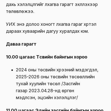
дахь хэлэлцүүлгийг лхагва гарагт эхлүүлэхээр
төлөвлөжээ.
УИХ энэ долоо хоногт лхагва гараг хүртэл
дараах хуваарийн дагуу хуралдах юм.
Даваа гарагт
10.00 цагаас Төсвийн байнгын хороо
2024 оны төсвийн хүрээний мэдэгдэл,
2025-2026 оны төсвийн төсөөллийн
тухай хуулийн төсөл /Засгийн
газар 2023.04.28-нд өргөн
мэдүүлсэн, эцсийн хэлэлцүүлэг/
11.00 цагаас Эдийн засгийн байнгын хороо