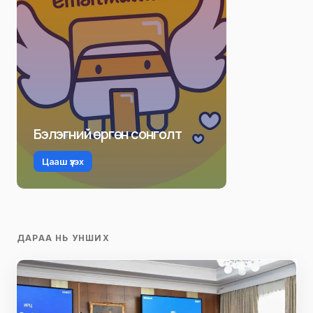
Бэлэгний өргөн сонголт
Цааш үзэх
ДАРАА НЬ УНШИХ