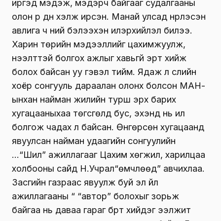
Үнэндээ энэ бүхэн хэзээ нэг өдөр ил болох л
байсан. Гагцхүү хэзээ, ямар арга замаар, хэр
ээдрээтэй нөхцөлд, юуг золиосолж байж
гаргаж ирэх, эсэхийг нь хэлж мэдэхгүй юм.
Ямартай ч төр засаг нь нэг л болохгүй, эрх
баригчид юу ч юм нуугаад, хаагаад байгааг
иргэд мэдэж, мэдэрч байгааг судалгааны
олон үр дүн хэлж ирсэн. Манай улсад нүүрлэсэн
авлига ч үүний бэлээхэн илэрхийлэл билээ.
Харин төрийн мэдээллийг цахимжуулж,
нээлттэй болгох ажлыг хавьгүй эрт хийж
болох байсан уу гэвэл тийм. Ядаж л сүүлийн
хоёр сонгууль дараалан олонх болсон МАН-
ынхан найман жилийн турш эрх барих