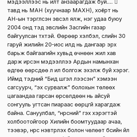
хугацааныхаа төгсгөлд бус, эхэнд нь ил
болгож чадах л байсан. Өнгөрсөн хугацаанд
явуулсан найман удаагийн сонгуулийн
…“Шил” ажиллагааг Цахим хөгжил, харилцаа
холбооны сайд Н.Учрал“өмчлөөд” авчихлаа.
Засгийн газраас явуулж буй эл үйл
ажиллагааны “ “автор” болохыг зорьж
байгаа нь даваа гараг бүрт хийдэг ээлжит
мэдээллээс нь илт анзаарагдаж буй…. 
тавд нь МАН (хуучнаар МАХН), хоёрт нь
АН-ын тэргүүлсэн эвсэл ялж, нэг удаа буюу
2004 онд тэд эвслийн Засгийн газар
байгуулсан түүхтэй. Өөрөөр хэлбэл, сүүлийн 30
гаруй жилийн 20-иос илүүд нь дангаар эрх
барьж байгаагийн хувьд өчнөөн жил хав
дарж ирсэн мэдээллээ Ардын намынхан