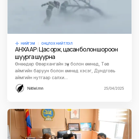
НИЙГЭМ
ОНЦЛОХ НИЙТЛЭЛ
АНХААР: Цас орж, цасан болон шороон
шуурга шуурна
Өнөөдөр Өвөрхангайн зүүн болон өмнөд, Төв
аймгийн баруун болон өмнөд хэсэг, Дундговь
аймгийн нутгаар салхи…
Niitlel.mn
25/04/2025