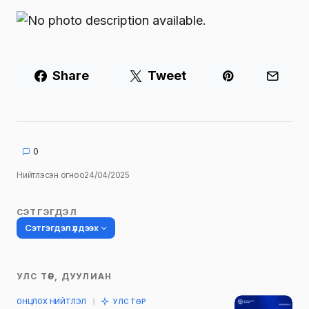
Share
Tweet
0
Нийтлэсэн огноо
24/04/2025
СЭТГЭГДЭЛ
Сэтгэгдэл үлдээх
УЛС ТӨР, ДУУЛИАН
Таны имэйл хаягийг нийтлэхгүй.
ОНЦЛОХ НИЙТЛЭЛ
УЛС ТӨР