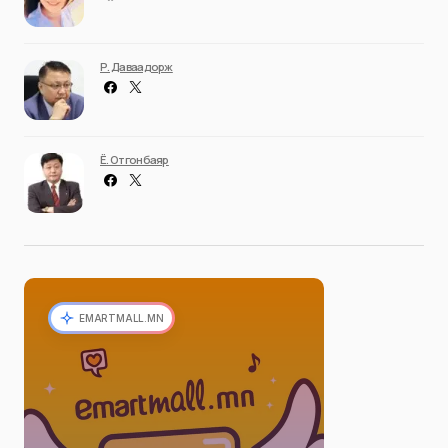
Р. Даваадорж
Ё. Отгонбаяр
EMARTMALL.MN