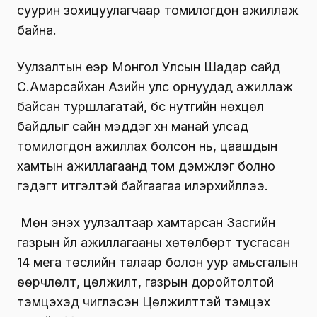
суурин зохицуулагчаар томилогдон ажиллаж
байна.
Уулзалтын үеэр Монгол Улсын Шадар сайд
С.Амарсайхан Азийн улс орнуудад ажиллаж
байсан туршлагатай, бүс нутгийн нөхцөл
байдлыг сайн мэддэг хүн манай улсад
томилогдон ажиллах болсон нь, цаашдын
хамтын ажиллагаанд том дэмжлэг болно
гэдэгт итгэлтэй байгаагаа илэрхийллээ.
Мөн энэхүү уулзалтаар хамтарсан Засгийн
газрын үйл ажиллагааны хөтөлбөрт тусгасан
14 мега төслийн талаар болон уур амьсгалын
өөрчлөлт, цөлжилт, газрын доройтолтой
тэмцэхэд чиглэсэн Цөлжилттэй тэмцэх