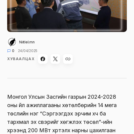
Niitlel.mn
0
24/04/2025
ХУВААЛЦАХ
Монгол Улсын Засгийн газрын 2024-2028
оны үйл ажиллагааны хөтөлбөрийн 14 мега
төслийн нэг “Сэргээгдэх эрчим хүч ба
тархмал эх үүсвэрийг хөгжүүлэх төсөл”-ийн
хүрээнд 200 МВт хүртэлх нарны цахилгаан