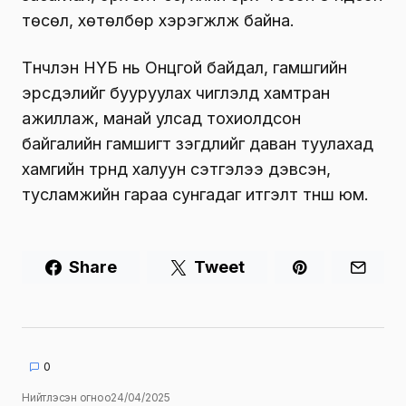
төсөл, хөтөлбөр хэрэгжүүлж байна.
Түүнчлэн НҮБ нь Онцгой байдал, гамшгийн
эрсдэлийг бууруулах чиглэлд хамтран
ажиллаж, манай улсад тохиолдсон
байгалийн гамшигт үзэгдлийг даван туулахад
хамгийн түрүүнд халуун сэтгэлээ дэвсэн,
тусламжийн гараа сунгадаг итгэлт түнш юм.
Share
Tweet
0
Нийтлэсэн огноо
24/04/2025