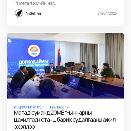
14 мега төслийн нэг…
Niitlel.mn
24/04/2025
ОНЦЛОХ НИЙТЛЭЛ
ТЕХНОЛОГИ
Матад суманд 20МВт-ын нарны
цахилгаан станц барих судалгааны ажил
эхэллээ