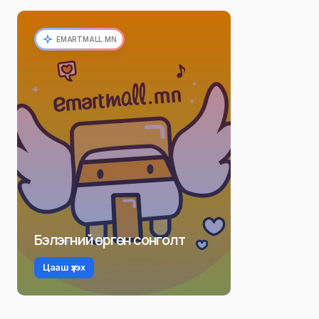
EMARTMALL.MN
Бэлэгний өргөн сонголт
Цааш үзэх