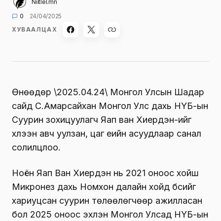
Niitlel.mn
0
24/04/2025
ХУВААЛЦАХ
Өнөөдөр \2025.04.24\ Монгол Улсын Шадар
сайд С.Амарсайхан Монгол Улс дахь НҮБ-ын
Суурин зохицуулагч Яап ван Хиердэн-ийг
хүлээн авч уулзан, цаг үеийн асуудлаар санал
солилцлоо.
Ноён Яап Ван Хиердэн нь 2021 оноос хойш
Микронез дахь Номхон далайн хойд бүсийг
хариуцсан суурин төлөөлөгчөөр ажилласан
бол 2025 оноос эхлэн Монгол Улсад НҮБ-ын