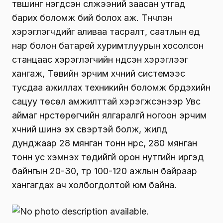
түвшинг нэгдсэн сүлжээний заасан утгад
барих боломж бий болох аж. Түүнчлэн
хэрэглэгчдийг аливаа тасралт, саатлын үед
нар болон батарей хуримтлуурын хосолсон
станцаас хэрэглэгчийн үндсэн хэрэглээг
хангаж, Төвийн эрчим хүчний системээс
тусдаа ажиллах техникийн боломж бүрдэхийн
сацуу төсөл амжилттай хэрэгжсэнээр Увс
аймаг нүүрстөрөгчийн ялгаралгүй ногоон эрчим
хүчний шинэ эх үүсвэртэй болж, жилд
дунджаар 28 мянган тонн нүүрс, 280 мянган
тонн ус хэмнэх төдийгүй орон нутгийн иргэд
байнгын 20-30, түр 100-120 ажлын байраар
хангагдах ач холбогдолтой юм байна.