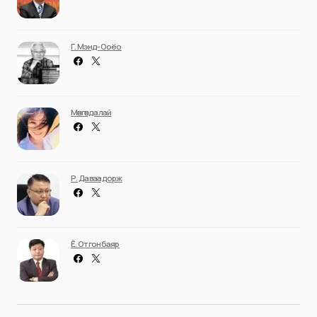
Г. Мэнд-Ооёо
Мөнгөндалай
Р. Даваадорж
Ё. Отгонбаяр