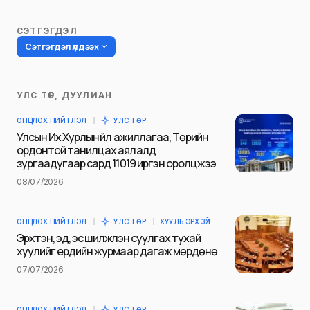
СЭТГЭГДЭЛ
Сэтгэгдэл үлдээх
УЛС ТӨР, ДУУЛИАН
Таны имэйл хаягийг нийтлэхгүй.
ОНЦЛОХ НИЙТЛЭЛ
УЛС ТӨР
Шаардлагатай талбаруудыг
*
гэж
Улсын Их Хурлын үйл ажиллагаа, Төрийн
тэмдэглэсэн
ордонтой танилцах аялалд
зургаадугаар сард 11019 иргэн оролцжээ
Name
*
08/07/2026
ОНЦЛОХ НИЙТЛЭЛ
УЛС ТӨР
ХУУЛЬ ЭРХ ЗҮЙ
E-mail
*
Эрхтэн, эд, эс шилжүүлэн суулгах тухай
хуулийг ердийн журмаар дагаж мөрдөнө
07/07/2026
Сэтгэгдэл
*
ОНЦЛОХ НИЙТЛЭЛ
УЛС ТӨР