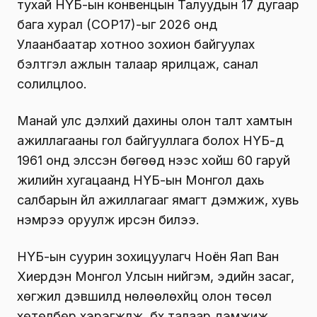
тухай НҮБ-ын конвенцын Талуудын 17 дугаар
бага хурал (COP17)-ыг 2026 онд
Улаанбаатар хотноо зохион байгуулах
бэлтгэл ажлын талаар ярилцаж, санал
солилцлоо.
Манай улс дэлхий дахины олон талт хамтын
ажиллагааны гол байгууллага болох НҮБ-д
1961 онд элссэн бөгөөд үүнээс хойш 60 гаруй
жилийн хугацаанд НҮБ-ын Монгол дахь
салбарын үйл ажиллагааг ямагт дэмжиж, хувь
нэмрээ оруулж ирсэн билээ.
НҮБ-ын суурин зохицуулагч Ноён Яап Ван
Хиердэн Монгол Улсын нийгэм, эдийн засаг,
хөгжил дэвшилд нөлөөлөхүйц олон төсөл
хөтөлбөр хэрэгжүүлж, бүх талаар дэмжиж,