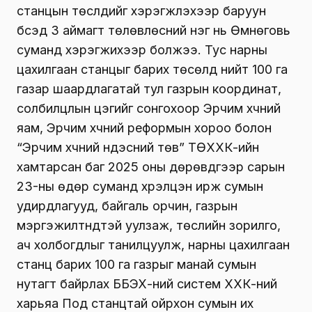
станцын төслүүдийг хэрэгжүүлэхээр баруун
бүсэд 3 аймагт төлөвлөсний нэг нь Өмнөговь
суманд хэрэгжихээр болжээ. Тус нарны
цахилгаан станцыг барих төсөлд нийт 100 га
газар шаардлагатай тул газрын координат,
солбилцлын цэгийг сонгохоор Эрчим хүчний
яам, Эрчим хүчний реформын хороо болон
“Эрчим хүчний үндэсний төв” ТӨХХК-ийн
хамтарсан баг 2025 оны дөрөвдүгээр сарын
23-ны өдөр суманд хүрэлцэн ирж сумын
удирдлагууд, байгаль орчин, газрын
мэргэжилтнүүдтэй уулзаж, төслийн зорилго,
ач холбогдлыг танилцуулж, нарны цахилгаан
станц барих 100 га газрыг манай сумын
нутагт байрлах ББЭХ-ний систем ХХК-ний
харьяа Под станцтай ойрхон сумын их