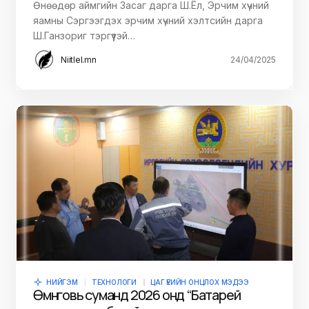
Өнөөдөр аймгийн Засаг дарга Ш.Ёл, Эрчим хүчний
яамны Сэргээгдэх эрчим хүчний хэлтсийн дарга
Ш.Ганзориг тэргүүтэй…
Niitlel.mn
24/04/2025
НИЙГЭМ
ТЕХНОЛОГИ
ЦАГ ҮЕИЙН ОНЦЛОХ МЭДЭЭ
Өмнөговь суманд 2026 онд “Батарей