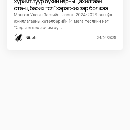
хуримтлуур бүхий нарны цахилгаан
станц барих төсөл” хэрэгжихээр болжээ
Монгол Улсын Засгийн газрын 2024-2028 оны үйл
ажиллагааны хөтөлбөрийн 14 мега төслийн нэг
“Сэргээгдэх эрчим хүч…
Niitlel.mn
24/04/2025