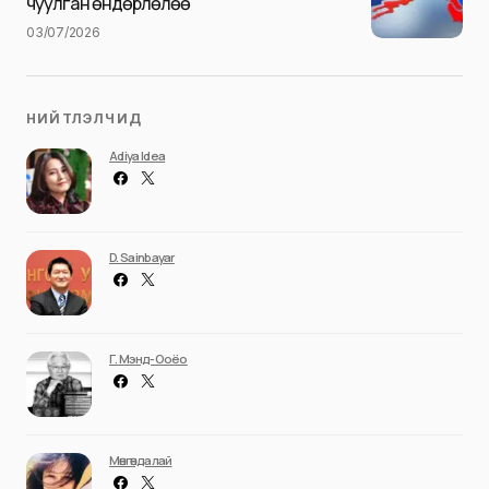
чуулган өндөрлөлөө
03/07/2026
НИЙТЛЭЛЧИД
Adiya Idea
D. Sainbayar
Г. Мэнд-Ооёо
Мөнгөндалай