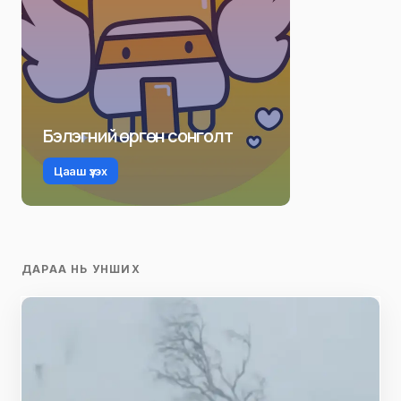
Бэлэгний өргөн сонголт
Цааш үзэх
ДАРАА НЬ УНШИХ