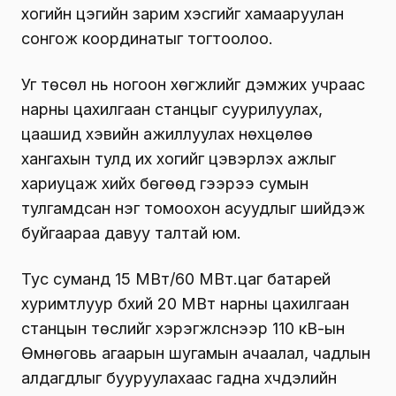
хогийн цэгийн зарим хэсгийг хамааруулан
сонгож координатыг тогтоолоо.
Уг төсөл нь ногоон хөгжлийг дэмжих учраас
нарны цахилгаан станцыг суурилуулах,
цаашид хэвийн ажиллуулах нөхцөлөө
хангахын тулд их хогийг цэвэрлэх ажлыг
хариуцаж хийх бөгөөд үүгээрээ сумын
тулгамдсан нэг томоохон асуудлыг шийдэж
буйгаараа давуу талтай юм.
Тус суманд 15 МВт/60 МВт.цаг батарей
хуримтлуур бүхий 20 МВт нарны цахилгаан
станцын төслийг хэрэгжүүлснээр 110 кВ-ын
Өмнөговь агаарын шугамын ачаалал, чадлын
алдагдлыг бууруулахаас гадна хүчдэлийн