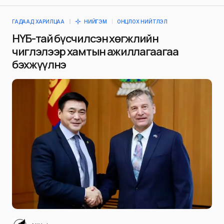
ГАДААД ХАРИЛЦАА
НИЙГЭМ
ОНЦЛОХ НИЙТЛЭЛ
НҮБ-тай бүсчилсэн хөгжлийн
чиглэлээр хамтын ажиллагаагаа
бэхжүүлнэ