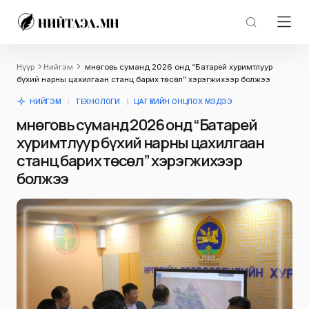
Нүүр
Нийгэм
Өмнөговь суманд 2026 онд “Батарей хуримтлуур
бүхий нарны цахилгаан станц барих төсөл” хэрэгжихээр болжээ
НИЙГЭМ
ТЕХНОЛОГИ
ЦАГ ҮЕИЙН ОНЦЛОХ МЭДЭЭ
Өмнөговь суманд 2026 онд “Батарей
хуримтлуур бүхий нарны цахилгаан
станц барих төсөл” хэрэгжихээр
болжээ