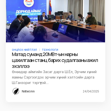
ОНЦЛОХ НИЙТЛЭЛ
ТЕХНОЛОГИ
Матад суманд 20МВт-ын нарны
цахилгаан станц барих судалгааны ажил
эхэллээ
Өнөөдөр аймгийн Засаг дарга Ш.Ёл, Эрчим хүчний
яамны Сэргээгдэх эрчим хүчний хэлтсийн дарга
Ш.Ганзориг тэргүүтэй…
Niitlel.mn
24/04/2025