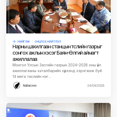
НИЙГЭМ
ОНЦЛОХ НИЙТЛЭЛ
Нарны цахилгаан станцын төслийн газрыг
сонгох ажлын хэсэг Баян-Өлгий аймагт
ажиллалаа
Монгол Улсын Засгийн газрын 2024–2028 оны үйл
ажиллагааны хөтөлбөрийн хүрээнд хэрэгжиж буй
14 мега төслийн нэг…
Niitlel.mn
24/04/2025