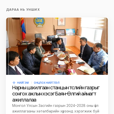
ДАРАА НЬ УНШИХ
НИЙГЭМ
ОНЦЛОХ НИЙТЛЭЛ
Нарны цахилгаан станцын төслийн газрыг
сонгох ажлын хэсэг Баян-Өлгий аймагт
ажиллалаа
Монгол Улсын Засгийн газрын 2024–2028 оны үйл
ажиллагааны хөтөлбөрийн хүрээнд хэрэгжиж буй