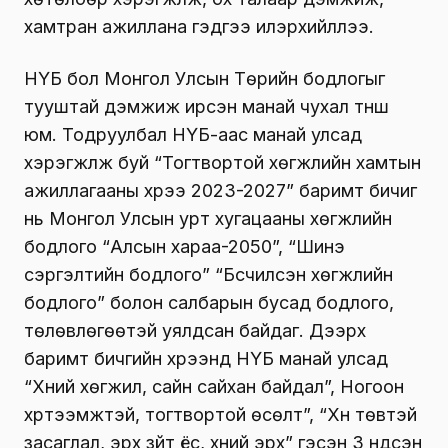
хамтран ажиллана гэдгээ илэрхийллээ.
НҮБ бол Монгол Улсын Төрийн бодлогыг
тууштай дэмжиж ирсэн манай чухал түнш
юм. Тодруулбал НҮБ-аас манай улсад
хэрэгжүүлж буй “Тогтвортой хөгжлийн хамтын
ажиллагааны хүрээ 2023-2027” баримт бичиг
нь Монгол Улсын урт хугацааны хөгжлийн
бодлого “Алсын хараа-2050”, “Шинэ
сэргэлтийн бодлого” “Бүсчилсэн хөгжлийн
бодлого” болон салбарын бусад бодлого,
төлөвлөгөөтэй уялдсан байдаг. Дээрх
баримт бичгийн хүрээнд НҮБ манай улсад
“Хүний хөгжил, сайн сайхан байдал”, Ногоон
хүртээмжтэй, тогтвортой өсөлт”, “Хүн төвтэй
засаглал, эрх зүйт ёс, хүний эрх” гэсэн 3 үндсэн