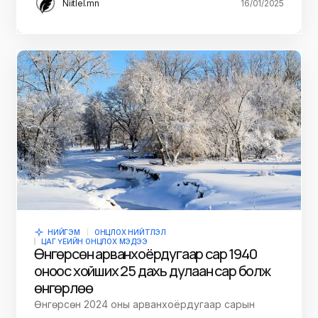
Niitlel.mn
16/01/2025
НИЙГЭМ
ОНЦЛОХ НИЙТЛЭЛ
ЦАГ ҮЕИЙН ОНЦЛОХ МЭДЭЭ
Өнгөрсөн арванхоёрдугаар сар 1940
оноос хойших 25 дахь дулаан сар болж
өнгөрлөө
Өнгөрсөн 2024 оны арванхоёрдугаар сарын