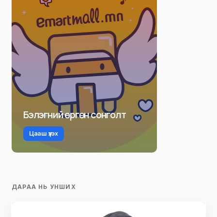
Бэлэгний өргөн сонголт
Цааш үзэх
ДАРАА НЬ УНШИХ