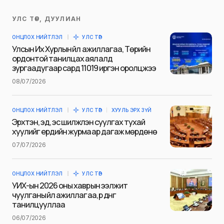
УЛС ТӨР, ДУУЛИАН
Таны имэйл хаягийг нийтлэхгүй.
ОНЦЛОХ НИЙТЛЭЛ
УЛС ТӨР
Шаардлагатай талбаруудыг
*
гэж
Улсын Их Хурлын үйл ажиллагаа, Төрийн
тэмдэглэсэн
ордонтой танилцах аялалд
зургаадугаар сард 11019 иргэн оролцжээ
Name
*
08/07/2026
ОНЦЛОХ НИЙТЛЭЛ
УЛС ТӨР
ХУУЛЬ ЭРХ ЗҮЙ
E-mail
*
Эрхтэн, эд, эс шилжүүлэн суулгах тухай
хуулийг ердийн журмаар дагаж мөрдөнө
07/07/2026
Сэтгэгдэл
*
ОНЦЛОХ НИЙТЛЭЛ
УЛС ТӨР
УИХ-ын 2026 оны хаврын ээлжит
чуулганы үйл ажиллагаа, үр дүнг
танилцууллаа
06/07/2026