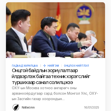
ГАДААД ХАРИЛЦАА
НИЙГЭМ
ОНЦЛОХ НИЙТЛЭЛ
Онцгой байдлын зориулалтаар
үйлдвэрлэж байгаа техник хэрэгслийг
туршихаар санал солилцжээ
ОХУ-ын Москва хотноо өнгөрөгч оны
арванхоёрдугаар сард болсон Монгол Улс, ОХУ-
ын Засгийн газар хоорондын…
Niitlel.mn
16/01/2025