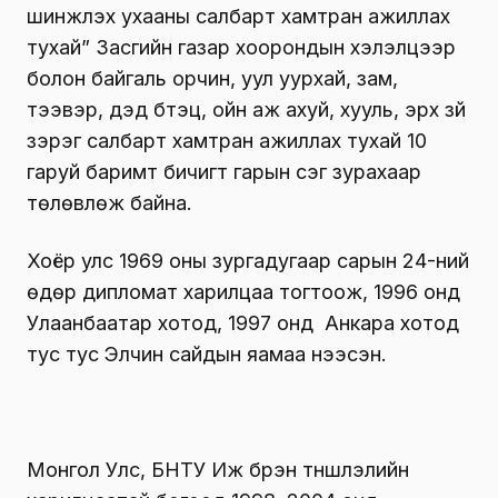
шинжлэх ухааны салбарт хамтран ажиллах
тухай” Засгийн газар хоорондын хэлэлцээр
болон байгаль орчин, уул уурхай, зам,
тээвэр, дэд бүтэц, ойн аж ахуй, хууль, эрх зүй
зэрэг салбарт хамтран ажиллах тухай 10
гаруй баримт бичигт гарын үсэг зурахаар
төлөвлөж байна.
Хоёр улс 1969 оны зургадугаар сарын 24-ний
өдөр дипломат харилцаа тогтоож, 1996 онд
Улаанбаатар хотод, 1997 онд Анкара хотод
тус тус Элчин сайдын яамаа нээсэн.
Монгол Улс, БНТУ Иж бүрэн түншлэлийн