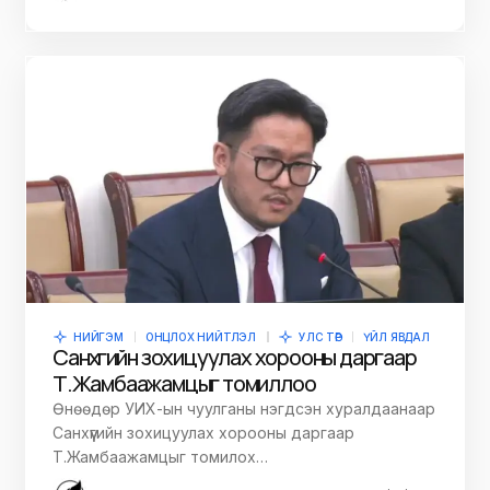
НИЙГЭМ
ОНЦЛОХ НИЙТЛЭЛ
УЛС ТӨР
ҮЙЛ ЯВДАЛ
Санхүүгийн зохицуулах хорооны даргаар
Т.Жамбаажамцыг томиллоо
Өнөөдөр УИХ-ын чуулганы нэгдсэн хуралдаанаар
Санхүүгийн зохицуулах хорооны даргаар
Т.Жамбаажамцыг томилох…