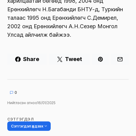
харилцаатай бөгөөд 1998, 2004 онд
Ерөнхийлөгч Н.Багабанди БНТУ-д, Туркийн
талаас 1995 онд Ерөнхийлөгч С.Демирел,
2002 онд Ерөнхийлөгч А.Н.Сезер Монгол
Улсад айлчилж байжээ.
Share
Tweet
0
Нийтлэсэн огноо
16/01/2025
СЭТГЭГДЭЛ
Сэтгэгдэл үлдээх