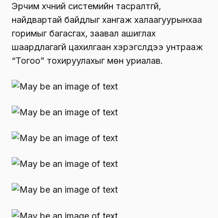
Эрчим хүчний системийн тасралтгүй,
найдвартай байдлыг хангаж халаагуурынхаа
горимыг багасгах, заавал ашиглах
шаардлагагүй цахилгаан хэрэгслүүдээ унтрааж
“Тогоо” тохируулахыг мөн уриалав.