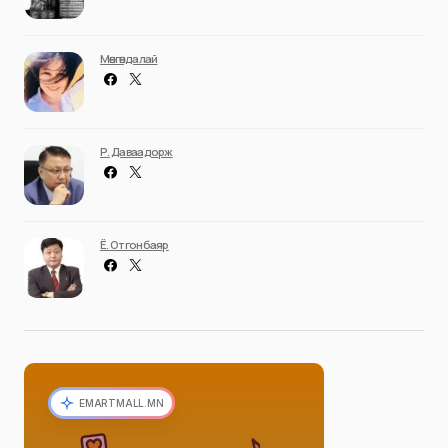
Мөнгөндалай
Р. Даваадорж
Ё. Отгонбаяр
EMARTMALL.MN