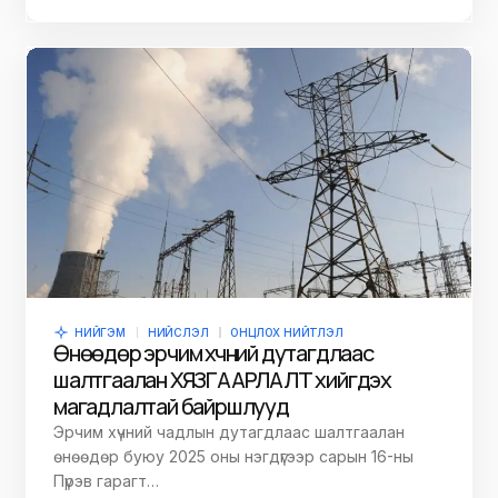
НИЙГЭМ
НИЙСЛЭЛ
ОНЦЛОХ НИЙТЛЭЛ
Өнөөдөр эрчим хүчний дутагдлаас
шалтгаалан ХЯЗГААРЛАЛТ хийгдэх
магадлалтай байршлууд
Эрчим хүчний чадлын дутагдлаас шалтгаалан
өнөөдөр буюу 2025 оны нэгдүгээр сарын 16-ны
Пүрэв гарагт…