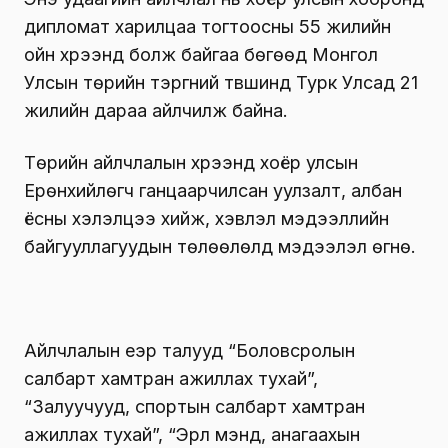
дипломат харилцаа тогтоосны 55 жилийн
ойн хүрээнд болж байгаа бөгөөд Монгол
Улсын төрийн тэргүүний түвшинд Турк Улсад 21
жилийн дараа айлчилж байна.
Төрийн айлчлалын хүрээнд хоёр улсын
Ерөнхийлөгч ганцаарчилсан уулзалт, албан
ёсны хэлэлцээ хийж, хэвлэл мэдээллийн
байгууллагуудын төлөөлөлд мэдээлэл өгнө.
Айлчлалын үеэр талууд “Боловсролын
салбарт хамтран ажиллах тухай”,
“Залуучууд, спортын салбарт хамтран
ажиллах тухай”, “Эрүүл мэнд, анагаахын