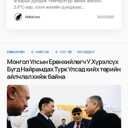
агаарын дундаж температур өмнөх жилээс
2.4°С-аар, олон жилийн дунджаас…
Niitlel.mn
16/01/2025
ЕРӨНХИЙЛӨГЧ
НИЙГЭМ
УЛС ТӨР
ҮЙЛ ЯВДАЛ
Монгол Улсын Ерөнхийлөгч У.Хүрэлсүх
Бүгд Найрамдах Турк Улсад хийх төрийн
айлчлал хийж байна