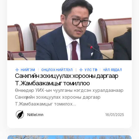
НИЙГЭМ
ОНЦЛОХ НИЙТЛЭЛ
УЛС ТӨР
ҮЙЛ ЯВДАЛ
Санхүүгийн зохицуулах хорооны даргаар
Т.Жамбаажамцыг томиллоо
Өнөөдөр УИХ-ын чуулганы нэгдсэн хуралдаанаар
Санхүүгийн зохицуулах хорооны даргаар
Т.Жамбаажамцыг томилох…
Niitlel.mn
16/01/2025