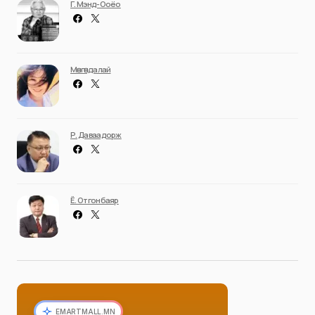
Г. Мэнд-Ооёо
Мөнгөндалай
Р. Даваадорж
Ё. Отгонбаяр
EMARTMALL.MN