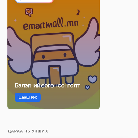
Бэлэгний өргөн сонголт
Цааш үзэх
ДАРАА НЬ УНШИХ