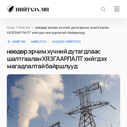
Нүүр
Нийгэм
Өнөөдөр эрчим хүчний дутагдлаас шалтгаалан
ХЯЗГААРЛАЛТ хийгдэх магадлалтай байршлууд
НИЙГЭМ
НИЙСЛЭЛ
ОНЦЛОХ НИЙТЛЭЛ
Өнөөдөр эрчим хүчний дутагдлаас
шалтгаалан ХЯЗГААРЛАЛТ хийгдэх
магадлалтай байршлууд