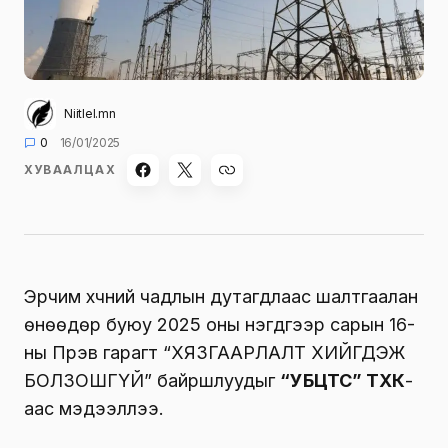
Niitlel.mn
0
16/01/2025
ХУВААЛЦАХ
Эрчим хүчний чадлын дутагдлаас шалтгаалан
өнөөдөр буюу 2025 оны нэгдүгээр сарын 16-
ны Пүрэв гарагт “ХЯЗГААРЛАЛТ ХИЙГДЭЖ
БОЛЗОШГҮЙ” байршлуудыг
“УБЦТС” ТӨХК
-
аас мэдээллээ.