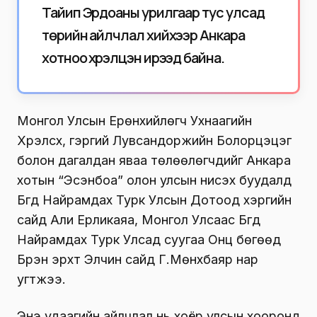
Тайип Эрдоаны урилгаар тус улсад
төрийн айлчлал хийхээр Анкара
хотноо хүрэлцэн ирээд байна.
Монгол Улсын Ерөнхийлөгч Ухнаагийн
Хүрэлсүх, гэргий Лувсандоржийн Болорцэцэг
болон дагалдан яваа төлөөлөгчдийг Анкара
хотын “Эсэнбоа” олон улсын нисэх буудалд
Бүгд Найрамдах Турк Улсын Дотоод хэргийн
сайд Али Ерликаяа, Монгол Улсаас Бүгд
Найрамдах Турк Улсад суугаа Онц бөгөөд
Бүрэн эрхт Элчин сайд Г.Мөнхбаяр нар
угтжээ.
Энэ удаагийн айлчлал нь хоёр улсын хооронд