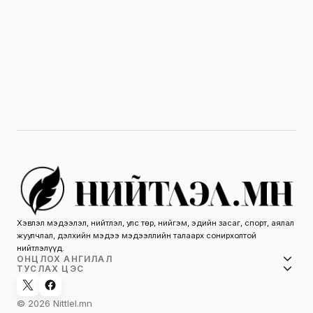
Хэвлэл мэдээлэл, нийтлэл, улс төр, нийгэм, эдийн засаг, спорт, аялал
жуулчлал, дэлхийн мэдээ мэдээллийн талаарх сонирхолтой
нийтлэлүүд.
ОНЦЛОХ АНГИЛАЛ
ТУСЛАХ ЦЭС
© 2026 Nittlel.mn