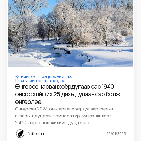
НИЙГЭМ
ОНЦЛОХ НИЙТЛЭЛ
ЦАГ ҮЕИЙН ОНЦЛОХ МЭДЭЭ
Өнгөрсөн арванхоёрдугаар сар 1940
оноос хойших 25 дахь дулаан сар болж
өнгөрлөө
Өнгөрсөн 2024 оны арванхоёрдугаар сарын
агаарын дундаж температур өмнөх жилээс
2.4°С-аар, олон жилийн дунджаас…
Niitlel.mn
16/01/2025