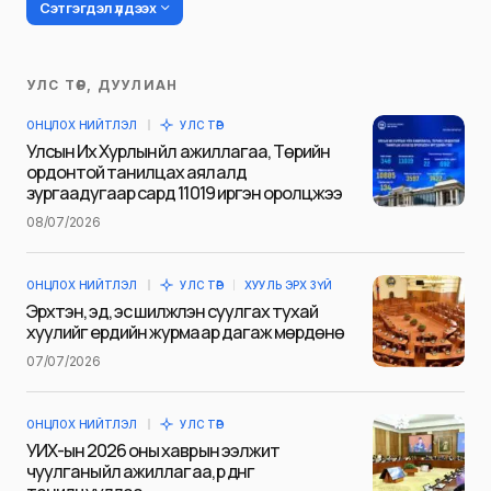
Сэтгэгдэл үлдээх
УЛС ТӨР, ДУУЛИАН
Таны имэйл хаягийг нийтлэхгүй.
ОНЦЛОХ НИЙТЛЭЛ
УЛС ТӨР
Шаардлагатай талбаруудыг
*
гэж
Улсын Их Хурлын үйл ажиллагаа, Төрийн
тэмдэглэсэн
ордонтой танилцах аялалд
зургаадугаар сард 11019 иргэн оролцжээ
Name
*
08/07/2026
ОНЦЛОХ НИЙТЛЭЛ
УЛС ТӨР
ХУУЛЬ ЭРХ ЗҮЙ
E-mail
*
Эрхтэн, эд, эс шилжүүлэн суулгах тухай
хуулийг ердийн журмаар дагаж мөрдөнө
07/07/2026
Сэтгэгдэл
*
ОНЦЛОХ НИЙТЛЭЛ
УЛС ТӨР
УИХ-ын 2026 оны хаврын ээлжит
чуулганы үйл ажиллагаа, үр дүнг