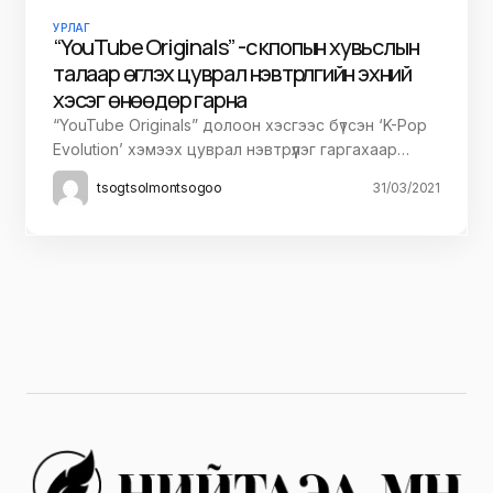
УРЛАГ
“YouTube Originals” -с кпопын хувьслын
талаар өгүүлэх цуврал нэвтрүүлгийн эхний
хэсэг өнөөдөр гарна
“YouTube Originals” долоон хэсгээс бүтсэн ‘K-Pop
Evolution’ хэмээх цуврал нэвтрүүлэг гаргахаар…
tsogtsolmontsogoo
31/03/2021