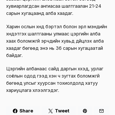
хувиарлагдсан ангиасаа шалтгаалан 21-24
сарын хугацаанд алба хаадаг.
Харин ослын хүнд бэртэл болон эрүүл мэндийн
хүндэтгэх шалтгааны улмаас цэргийн алба
хаах боломжгүй эрчүүдийн хувьд дүйцүүлэх алба
хаадаг бөгөөд энэ нь 36 сарын хугацаатай
байдаг.
Цэргийн албанаас сайд даргын хүүхэд, урлаг
соёлын одод гээд хэн ч зугтах боломжгүй
бөгөөд улсыг хуурсан тохиолдолд хатуу
хариуцлага хүлээлгэдэг.
Share
Tweet