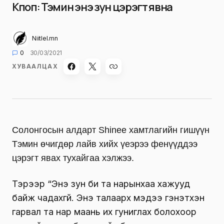
Кпоп: Тэмин энэ зун цэрэгт явна
Niitlel.mn
0
30/03/2021
ХУВААЛЦАХ
Солонгосын алдарт Shinee хамтлагийн гишүүн
Тэмин өчигдөр лайв хийх үеэрээ фенүүддээ
цэрэгт явах тухайгаа хэлжээ.
Тэрээр “Энэ зун би та нарынхаа хажууд
байж чадахгүй. Энэ талаарх мэдээ гэнэтхэн
гарвал та нар маань их гуниглах болохоор