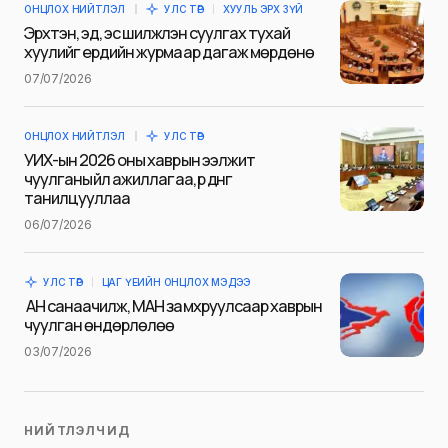
ОНЦЛОХ НИЙТЛЭЛ
УЛС ТӨР
ХУУЛЬ ЭРХ ЗҮЙ
E-mail
*
Эрхтэн, эд, эс шилжүүлэн суулгах тухай
хуулийг ердийн журмаар дагаж мөрдөнө
07/07/2026
Сэтгэгдэл
*
ОНЦЛОХ НИЙТЛЭЛ
УЛС ТӨР
УИХ-ын 2026 оны хаврын ээлжит
чуулганы үйл ажиллагаа, үр дүнг
танилцууллаа
06/07/2026
Save my name and e-mail in this browser for the next
time I comment.
УЛС ТӨР
ЦАГ ҮЕИЙН ОНЦЛОХ МЭДЭЭ
Илгээх
АН санаачилж, МАН замхруулсаар хаврын
чуулган өндөрлөлөө
03/07/2026
НИЙТЛЭЛЧИД