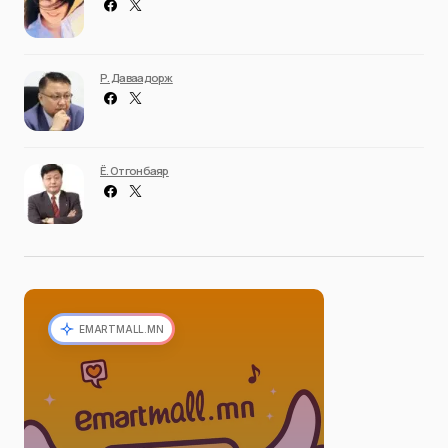
Р. Даваадорж
Ё. Отгонбаяр
EMARTMALL.MN