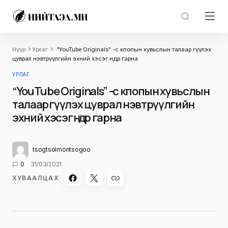
Нүүр
Урлаг
“YouTube Originals” -с кпопын хувьслын талаар өгүүлэх
цуврал нэвтрүүлгийн эхний хэсэг өнөөдөр гарна
УРЛАГ
“YouTube Originals” -с кпопын хувьслын
талаар өгүүлэх цуврал нэвтрүүлгийн
эхний хэсэг өнөөдөр гарна
tsogtsolmontsogoo
0
31/03/2021
ХУВААЛЦАХ