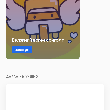
Бэлэгний өргөн сонголт
Цааш үзэх
ДАРАА НЬ УНШИХ