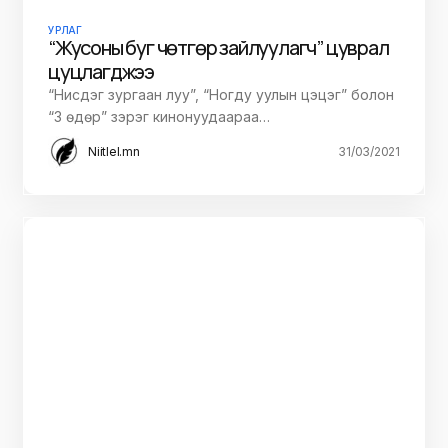
УРЛАГ
“Жусоны буг чөтгөр зайлуулагч” цуврал
цуцлагджээ
“Нисдэг зургаан луу”, “Ногду уулын цэцэг” болон
“3 өдөр” зэрэг кинонуудаараа…
Niitlel.mn
31/03/2021