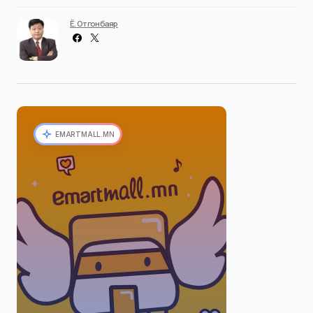
Ё. Отгонбаяр
EMARTMALL.MN