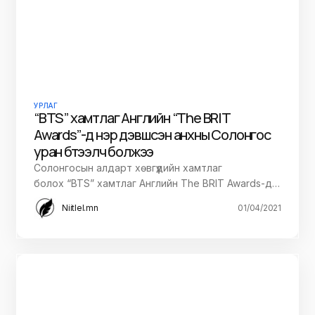
УРЛАГ
“BTS” хамтлаг Английн “The BRIT
Awards”-д нэр дэвшсэн анхны Солонгос
уран бүтээлч болжээ
Солонгосын алдарт хөвгүүдийн хамтлаг
болох “BTS” хамтлаг Английн The BRIT Awards-д…
Niitlel.mn
01/04/2021