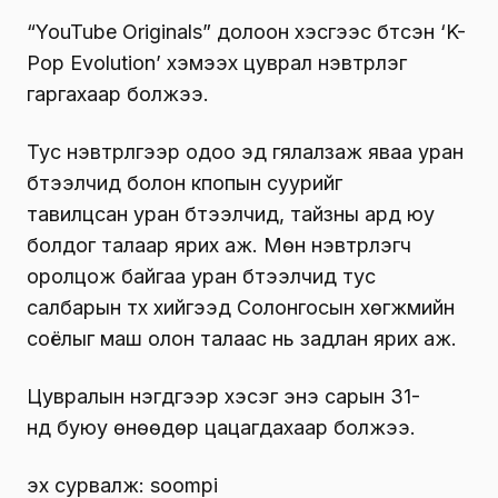
“YouTube Originals” долоон хэсгээс бүтсэн ‘K-
Pop Evolution’ хэмээх цуврал нэвтрүүлэг
гаргахаар болжээ.
Тус нэвтрүүлгээр одоо эд гялалзаж яваа уран
бүтээлчид болон кпопын суурийг
тавилцсан уран бүтээлчид, тайзны ард юу
болдог талаар ярих аж. Мөн нэвтрүүлэгч
оролцож байгаа уран бүтээлчид тус
салбарын түүх хийгээд Солонгосын хөгжмийн
соёлыг маш олон талаас нь задлан ярих аж.
Цувралын нэгдүгээр хэсэг энэ сарын 31-
нд буюу өнөөдөр цацагдахаар болжээ.
эх сурвалж: soompi