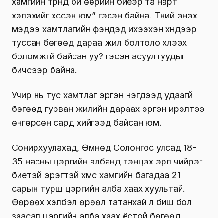
хамгийн түрүүнд би өөрийн биеэр та нарт
хэлэхийг хүссэн юм” гэсэн байна. Түүний энэхүү
мэдээ хамтлагийн фэнүүдэд ихээхэн хүндээр
туссан бөгөөд дараа жил болтоло хүлээх
боломжгүй байсан уу? гэсэн асуултуудыг
бичсээр байна.
Учир нь тус хамтлаг эргэн нэгдээд удаагүй
бөгөөд гурван жилийн дараах эргэн ирэлтээ
өнгөрсөн сард хийгээд байсан юм.
Сонирхуулахад, Өмнөд Солонгос улсад 18-
35 насны цэргийн албанд тэнцэх эрүүл чийрэг
биетэй эрэгтэй хүмүүс хамгийн багадаа 21
сарын турш цэргийн алба хаах хуультай.
Өөрөөх хэлбэл өрөөл татанхай л биш бол
заасал цэргийн алба хаах ёстой бөгөөд