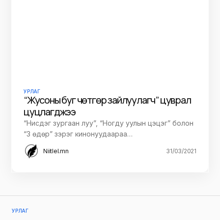
УРЛАГ
“Жусоны буг чөтгөр зайлуулагч” цуврал
цуцлагджээ
“Нисдэг зургаан луу”, “Ногду уулын цэцэг” болон
“3 өдөр” зэрэг кинонуудаараа…
Niitlel.mn
31/03/2021
УРЛАГ