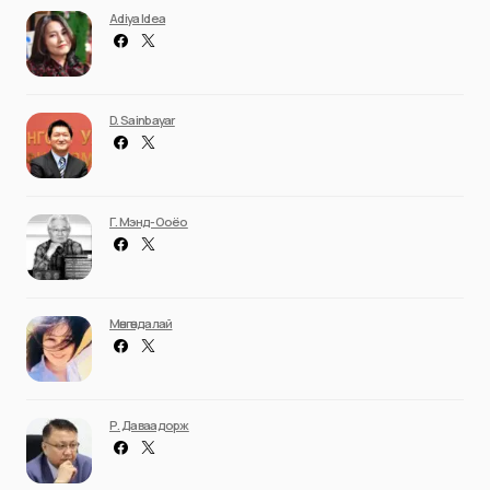
Adiya Idea
D. Sainbayar
Г. Мэнд-Ооёо
Мөнгөндалай
Р. Даваадорж