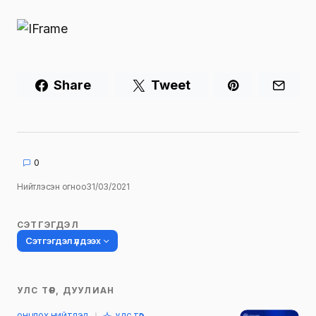
Share
Tweet
0
Нийтлэсэн огноо
31/03/2021
СЭТГЭГДЭЛ
Сэтгэгдэл үлдээх
УЛС ТӨР, ДУУЛИАН
Таны имэйл хаягийг нийтлэхгүй.