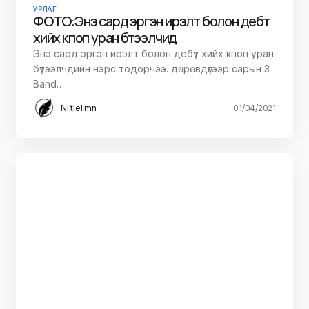
УРЛАГ
ФОТО:Энэ сард эргэн ирэлт болон дебүт
хийх кпоп уран бүтээлчид
Энэ сард эргэн ирэлт болон дебүт хийх кпоп уран
бүтээлчдийн нэрс тодорчээ. дөрөвдүгээр сарын 3
Band…
Niitlel.mn
01/04/2021