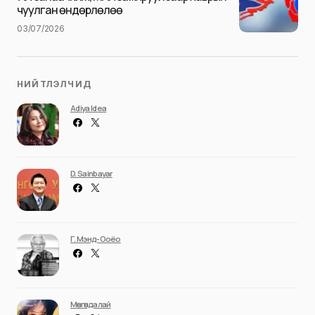
чуулган өндөрлөлөө
03/07/2026
НИЙТЛЭЛЧИД
Adiya Idea
D. Sainbayar
Г. Мэнд-Ооёо
Мөнгөндалай