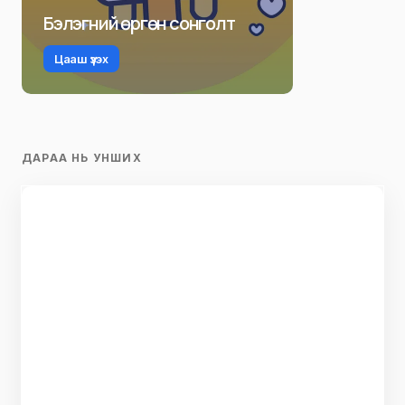
Бэлэгний өргөн сонголт
Цааш үзэх
ДАРАА НЬ УНШИХ