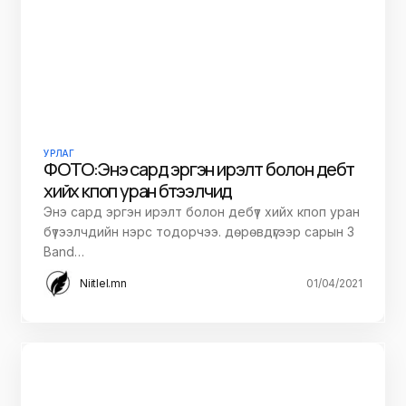
УРЛАГ
ФОТО:Энэ сард эргэн ирэлт болон дебүт
хийх кпоп уран бүтээлчид
Энэ сард эргэн ирэлт болон дебүт хийх кпоп уран
бүтээлчдийн нэрс тодорчээ. дөрөвдүгээр сарын 3
Band…
Niitlel.mn
01/04/2021