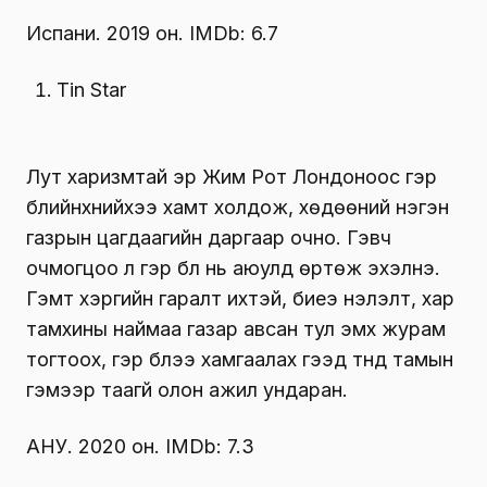
Испани. 2019 он. IMDb: 6.7
Tin Star
Лут харизмтай эр Жим Рот Лондоноос гэр
бүлийнхнийхээ хамт холдож, хөдөөний нэгэн
газрын цагдаагийн даргаар очно. Гэвч
очмогцоо л гэр бүл нь аюулд өртөж эхэлнэ.
Гэмт хэргийн гаралт ихтэй, биеэ үнэлэлт, хар
тамхины наймаа газар авсан тул эмх журам
тогтоох, гэр бүлээ хамгаалах гээд түүнд тамын
гэмээр таагүй олон ажил ундаран.
АНУ. 2020 он. IMDb: 7.3