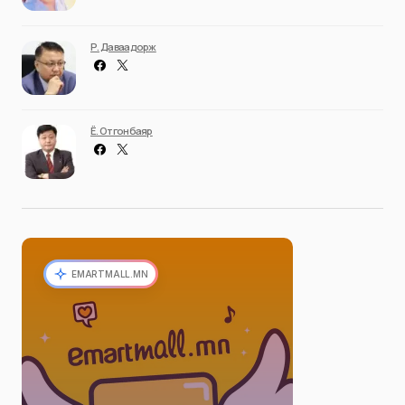
Р. Даваадорж
Ё. Отгонбаяр
EMARTMALL.MN