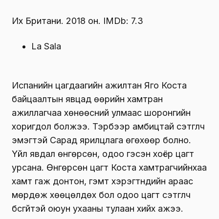
Их Британи. 2018 он. IMDb: 7.3
La Sala
Испанийн цагдаагийн ажилтан Яго Коста
байцаалтын явцад өөрийн хамтран
ажиллагчаа хөнөөсний улмаас шоронгийн
хоригдол болжээ. Тэрбээр амбицтай сэтгүүлч
эмэгтэй Сарад ярилцлага өгөхөөр болно.
Үйл явдал өнгөрсөн, одоо гэсэн хоёр цагт
урсана. Өнгөрсөн цагт Коста хамтрагчийнхаа
хамт гаж донтон, гэмт хэрэгтнүүдийн араас
мөрдөж хөөцөлдөх бол одоо цагт сэтгүүлч
бүсгүйтэй оюун ухааны тулаан хийх ажээ.