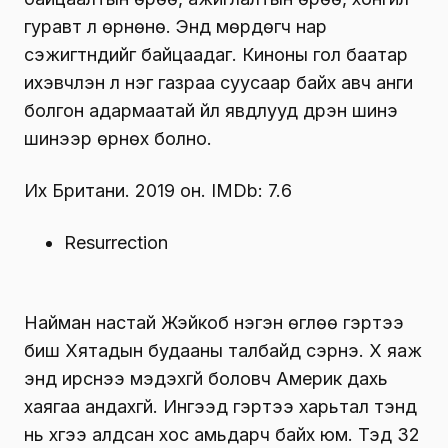
гуравт л өрнөнө. Энд мөрдөгч нар
сэжигтнүүдийг байцаадаг. Киноны гол баатар
ихэвчлэн л нэг газраа суусаар байх авч анги
болгон адармаатай үйл явдлууд дүүрэн шинэ
шинээр өрнөх болно.
Их Британи. 2019 он. IMDb: 7.6
Resurrection
Найман настай Жэйкоб нэгэн өглөө гэртээ
биш Хятадын будааны талбайд сэрнэ. Хүү яаж
энд ирснээ мэдэхгүй боловч Америк дахь
хаягаа андахгүй. Ингээд гэртээ харьтал тэнд
нь хүүгээ алдсан хос амьдарч байх юм. Тэд 32