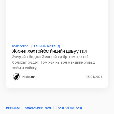
БОЛОВСРОЛ
ТАНЫ АМРАЛТАНД
Жижиг хөхтэй бүсгүйчүүдийн давуу тал
Эрчүүдийн бодол: Эмэгтэй хүн бүр том хөхтэй
болохыг хүсдэг. Том хөх нь эрүүл мэндийн хувьд
тийм ч сайнгүй…
Niitlel.mn
05/04/2021
НИЙСЛЭЛ
ОНЦЛОХ НИЙТЛЭЛ
ТАНЫ АМРАЛТАНД