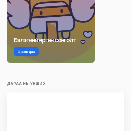
Бэлэгний өргөн сонголт
Цааш үзэх
ДАРАА НЬ УНШИХ