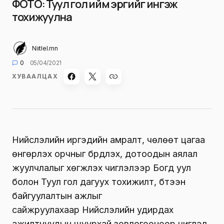
ФОТО: Туул гол ийм эргийг ингэж
тохижуулна
Niitlel.mn
0
05/04/2021
ХУВААЛЦАХ
Нийслэлийн иргэдийн амралт, чөлөөт цагаа
өнгөрүүлэх орчныг бүрдүүлэх, дотоодын аялал
жуулчлалыг хөгжүүлэх чиглэлээр Богд уул
болон Туул гол дагуух тохижилт, бүтээн
байгуулалтын ажлыг
сайжруулахаар Нийслэлийн удирдах
ажилтнуудын шуурхай зөвлөгөөнөөр чиглэл