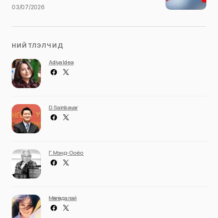
03/07/2026
НИЙТЛЭЛЧИД
Adiya Idea
D. Sainbayar
Г. Мэнд-Ооёо
Мөнгөндалай