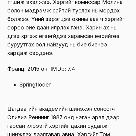
түгшиж эхэлжээ. Хэргийг комиссар Молина
болон мэдрэмж сайтай туслах нь мөрдөх
болжээ. Үүний зэрэгцээ охины аав ч хэргийг
өөрөө бие даан илрүүлэх гэнэ. Харин ах нь
дүүгээ хүргэж өгөөгүйдээ харамсан өөрийгөө
буруутгах бол найзууд нь бие биенээ
хардаж сэрдэнэ.
Франц. 2015 он. IMDb: 7.4
Springfloden
Цагдаагийн академийн шинэхэн сонсогч
Оливиа Рённинг 1987 онд нэгэн арал дээр
гарсан илрээгүй хэргийг дахин судалж
шинжлэх даалгавар авна. Хэргийг Том