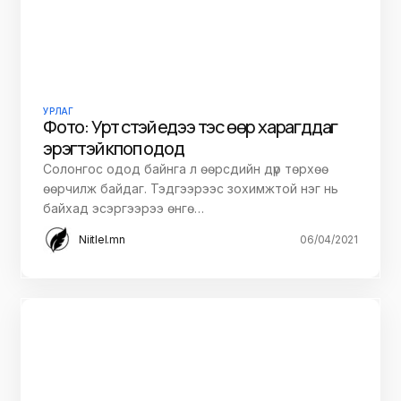
УРЛАГ
Фото: Урт үстэй үедээ тэс өөр харагддаг
эрэгтэй кпоп одод
Солонгос одод байнга л өөрсдийн дүр төрхөө
өөрчилж байдаг. Тэдгээрээс зохимжтой нэг нь
байхад эсэргээрээ өнгө…
Niitlel.mn
06/04/2021