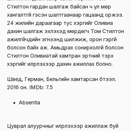
Стилтон гардан шалгаж байсан ч ул мөр
хангалтгүй гэсэн шалтгаанаар гацаанд оржээ.
24 жилийн дараагаар тус хэргийг Оливиа
дахин шалгаж эхлэхэд мөрдөгч Том Стилтон
ажилгүйчүүдийн эгнээнд шилжиж, орон гэргүй
болсон байх аж. Амьдрах сонирхолгүй болсон
Стилтон Оливиатай хамтран эртний тэрхүү
хэргийг илрүүлэхээр дахин ажиллах болно.
Швед, Герман, Бельгийн хамтарсан бүтээл.
2016 он. IMDb: 7.5
Absentia
Цуврал алуурчныг илрүүлэхээр ажиллаж буй