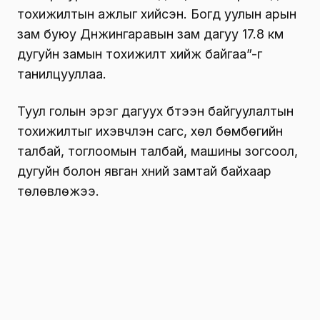
тохижилтын ажлыг хийсэн. Богд уулын арын
зам буюу Дүнжингаравын зам дагуу 17.8 км
дугуйн замын тохижилт хийж байгаа”-г
танилцууллаа.
Туул голын эрэг дагуух бүтээн байгуулалтын
тохижилтыг ихэвчлэн сагс, хөл бөмбөгийн
талбай, тоглоомын талбай, машины зогсоол,
дугуйн болон явган хүний замтай байхаар
төлөвлөжээ.