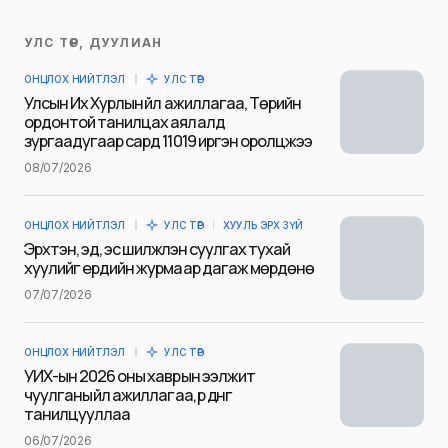
УЛС ТӨР, ДУУЛИАН
Таны имэйл хаягийг нийтлэхгүй.
ОНЦЛОХ НИЙТЛЭЛ
УЛС ТӨР
Шаардлагатай талбаруудыг
*
гэж
Улсын Их Хурлын үйл ажиллагаа, Төрийн
тэмдэглэсэн
ордонтой танилцах аялалд
зургаадугаар сард 11019 иргэн оролцжээ
Name
*
08/07/2026
ОНЦЛОХ НИЙТЛЭЛ
УЛС ТӨР
ХУУЛЬ ЭРХ ЗҮЙ
E-mail
*
Эрхтэн, эд, эс шилжүүлэн суулгах тухай
хуулийг ердийн журмаар дагаж мөрдөнө
07/07/2026
Сэтгэгдэл
*
ОНЦЛОХ НИЙТЛЭЛ
УЛС ТӨР
УИХ-ын 2026 оны хаврын ээлжит
чуулганы үйл ажиллагаа, үр дүнг
танилцууллаа
06/07/2026