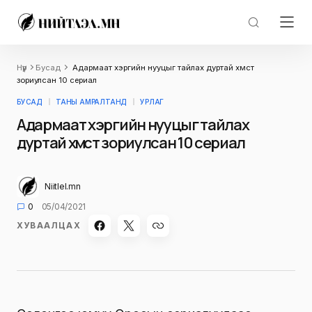
Нүүр
Бусад
Адармаат хэргийн нууцыг тайлах дуртай хүмүүст
зориулсан 10 сериал
БУСАД
ТАНЫ АМРАЛТАНД
УРЛАГ
Адармаат хэргийн нууцыг тайлах
дуртай хүмүүст зориулсан 10 сериал
Niitlel.mn
0
05/04/2021
ХУВААЛЦАХ