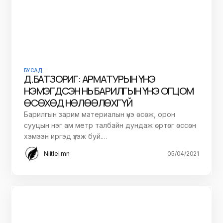
БУСАД
Д.БАТЗОРИГ: АРМАТУРЫН ҮНЭ
НЭМЭГДСЭН НЬ БАРИЛГЫН ҮНЭ ОГЦОМ
ӨСӨХӨД НӨЛӨӨЛӨХГҮЙ
Барилгын зарим материалын үнэ өсөж, орон
сууцын нэг ам метр талбайн дундаж өртөг өссөн
хэмээн иргэд үзэж буй.…
Niitlel.mn
05/04/2021