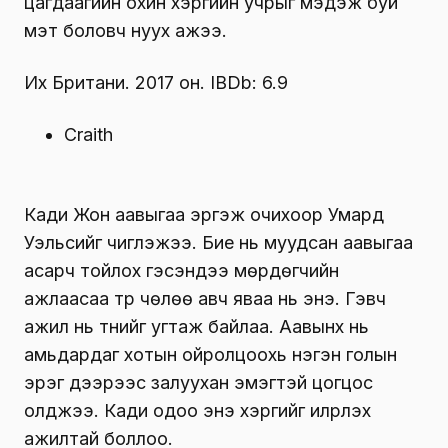
цагдаагийн охин хэргийн учрыг мэдэж буй
мэт боловч нуух ажээ.
Их Британи. 2017 он. IBDb: 6.9
Craith
Кади Жон аавыгаа эргэж очихоор Умард
Уэльсийг чиглэжээ. Бие нь муудсан аавыгаа
асарч тойлох гэсэндээ мөрдөгчийн
ажлаасаа түр чөлөө авч яваа нь энэ. Гэвч
ажил нь түүнийг угтаж байлаа. Аавынх нь
амьдардаг хотын ойролцоохь нэгэн голын
эрэг дээрээс залуухан эмэгтэй цогцос
олджээ. Кади одоо энэ хэргийг илрүүлэх
ажилтай боллоо.