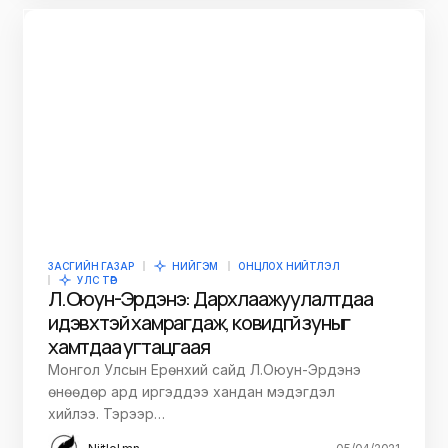
ЗАСГИЙН ГАЗАР
НИЙГЭМ
ОНЦЛОХ НИЙТЛЭЛ
УЛС ТӨР
Л.Оюун-Эрдэнэ: Дархлаажуулалтдаа
идэвхтэй хамрагдаж, ковидгүй зуныг
хамтдаа угтацгаая
Монгол Улсын Ерөнхий сайд Л.Оюун-Эрдэнэ
өнөөдөр ард иргэддээ хандан мэдэгдэл
хийлээ. Тэрээр…