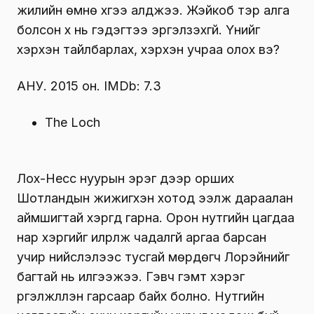
жилийн өмнө хүүгээ алджээ. Жэйкоб тэр алга
болсон хүү нь гэдэгтээ эргэлзэхгүй. Үүнийг
хэрхэн тайлбарлах, хэрхэн учраа олох вэ?
АНУ. 2015 он. IMDb: 7.3
The Loch
Лох-Несс нуурын эрэг дээр орших
Шотландын жижигхэн хотод ээлж дараалан
аймшигтай хэргүүд гарна. Орон нутгийн цагдаа
нар хэргийг илрүүлж чадалгүй аргаа барсан
учир нийслэлээс тусгай мөрдөгч Лорэйнийг
багтай нь илгээжээ. Гэвч гэмт хэрэг
үргэлжлүүлэн гарсаар байх болно. Нутгийн