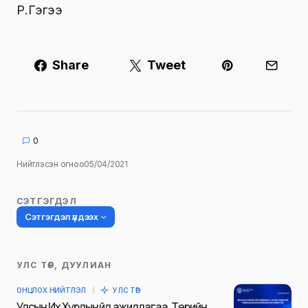
Р.Гэгээ
Share
Tweet
0
Нийтлэсэн огноо
05/04/2021
СЭТГЭГДЭЛ
Сэтгэгдэл үлдээх
УЛС ТӨР, ДУУЛИАН
Таны имэйл хаягийг нийтлэхгүй.
ОНЦЛОХ НИЙТЛЭЛ
УЛС ТӨР
Шаардлагатай талбаруудыг
*
гэж
Улсын Их Хурлын үйл ажиллагаа, Төрийн