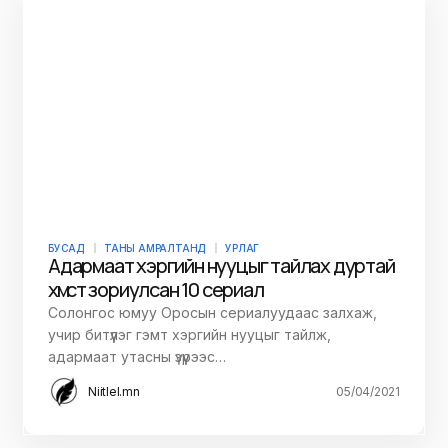
БУСАД
ТАНЫ АМРАЛТАНД
УРЛАГ
Адармаат хэргийн нууцыг тайлах дуртай
хүмүүст зориулсан 10 сериал
Солонгос юмуу Оросын сериалуудаас залхаж,
учир битүүлэг гэмт хэргийн нууцыг тайлж,
адармаат утасны үзүүрээс…
Niitlel.mn
05/04/2021