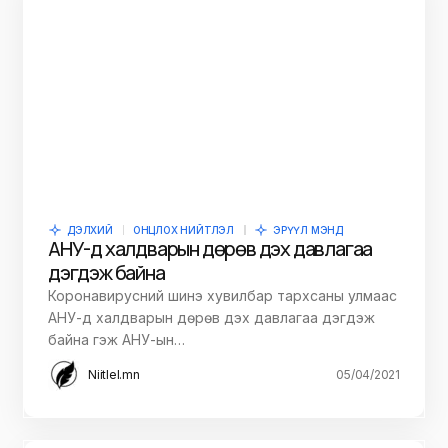
ДЭЛХИЙ
ОНЦЛОХ НИЙТЛЭЛ
ЭРҮҮЛ МЭНД
АНУ-д халдварын дөрөв дэх давлагаа
дэгдэж байна
Коронавирусний шинэ хувилбар тархсаны улмаас
АНУ-д халдварын дөрөв дэх давлагаа дэгдэж
байна гэж АНУ-ын…
Niitlel.mn
05/04/2021