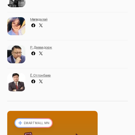
Мөнгөндалай
Р. Даваадорж
Ё. Отгонбаяр
EMARTMALL.MN