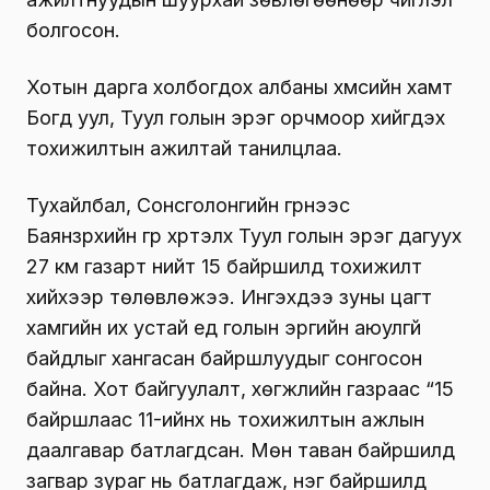
болгосон.
Хотын дарга холбогдох албаны хүмүүсийн хамт
Богд уул, Туул голын эрэг орчмоор хийгдэх
тохижилтын ажилтай танилцлаа.
Тухайлбал, Сонсголонгийн гүүрнээс
Баянзүрхийн гүүр хүртэлх Туул голын эрэг дагуух
27 км газарт нийт 15 байршилд тохижилт
хийхээр төлөвлөжээ. Ингэхдээ зуны цагт
хамгийн их устай үед голын эргийн аюулгүй
байдлыг хангасан байршлуудыг сонгосон
байна. Хот байгуулалт, хөгжлийн газраас “15
байршлаас 11-ийнх нь тохижилтын ажлын
даалгавар батлагдсан. Мөн таван байршилд
загвар зураг нь батлагдаж, нэг байршилд