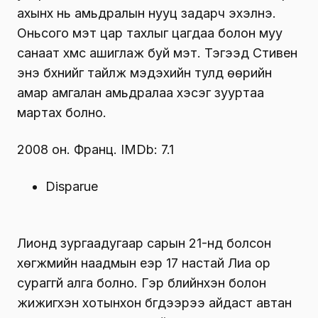
ахынх нь амьдралын нууц задарч эхэлнэ.
Оньсого мэт цар тахлыг цагдаа болон муу
санаат хүмүүс ашиглаж буй мэт. Тэгээд Стивен
энэ бүхнийг тайлж мэдэхийн тулд өөрийн
амар амгалан амьдралаа хэсэг зууртаа
мартах болно.
2008 он. Франц. IMDb: 7.1
Disparue
Лионд зургаадугаар сарын 21-нд болсон
хөгжмийн наадмын үеэр 17 настай Лиа ор
сураггүй алга болно. Гэр бүлийнхэн болон
жижигхэн хотынхон бүгдээрээ айдаст автан