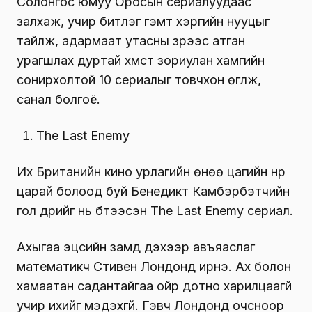
Солонгос юмуу Оросын сериалуудаас
залхаж, учир битүүлэг гэмт хэргийн нууцыг
тайлж, адармаат утасны үзүүрээс атган
урагшлах дуртай хүмүүст зориулан хамгийн
сонирхолтой 10 сериалыг товчхон өгүүлж,
санал болгоё.
The Last Enemy
Их Британийн кино урлагийн өнөө цагийн нүүр
царай болоод буй Бенедикт Камбэрбэтчийн
гол дүрийг нь бүтээсэн The Last Enemy сериал.
Ахыгаа эцсийн замд үдэхээр авъяаслаг
математикч Стивен Лондонд ирнэ. Ах болон
хамаатан садантайгаа ойр дотно харилцаагүй
учир ихийг мэдэхгүй. Гэвч Лондонд очсноор