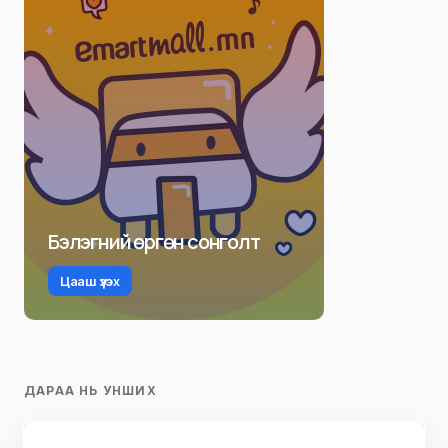
Бэлэгний өргөн сонголт
Цааш үзэх
ДАРАА НЬ УНШИХ