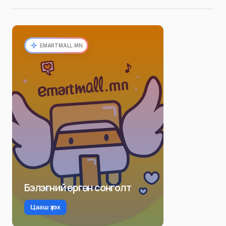
EMARTMALL.MN
Бэлэгний өргөн сонголт
Цааш үзэх