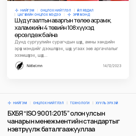
НИЙГЭМ
ОНЦЛОХ НИЙТЛЭЛ
ҮЙЛ ЯВДАЛ
ЦАГ ҮЕИЙН ОНЦЛОХ МЭДЭЭ
ЭРҮҮЛ МЭНД
Шүд угаалтын аваргын төлөө асрамж,
халамжийн 4 төвийн 108 хүүхэд
өрсөлдөж байна
Дунд сургуулийн сурагчдын шүд, амны хөндийн
эрүүл мэндийг дээшлүүлэх, шүд угаах зөв аргачлалыг
эзэмшүүлэх, шүд…
Niitlel.mn
14/12/2023
НИЙГЭМ
ОНЦЛОХ НИЙТЛЭЛ
ТЕХНОЛОГИ
ХУУЛЬ ЭРХ ЗҮЙ
БХБЯ “ISO 9001:2015” олон улсын
чанарын менежментийн стандартыг
нэвтрүүлж баталгаажууллаа