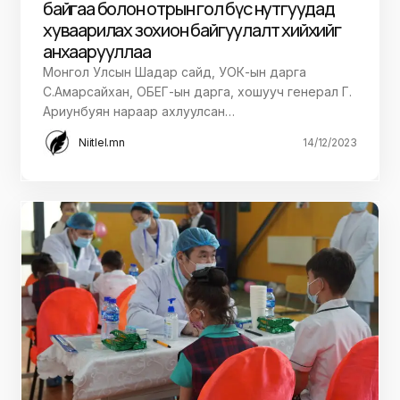
байгаа болон отрын гол бүс нутгуудад
хуваарилах зохион байгуулалт хийхийг
анхаарууллаа
Монгол Улсын Шадар сайд, УОК-ын дарга
С.Амарсайхан, ОБЕГ-ын дарга, хошууч генерал Г.
Ариунбуян нараар ахлуулсан…
Niitlel.mn
14/12/2023