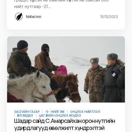
нийт нутгаар -21…
Niitlel.mn
15/12/2023
ЗАСГИЙН ГАЗАР
НИЙГЭМ
ОНЦЛОХ НИЙТЛЭЛ
ҮЙЛ ЯВДАЛ
ЦАГ ҮЕИЙН ОНЦЛОХ МЭДЭЭ
Шадар сайд С.Амарсайхан орон нутгийн
удирдлагууд өвөлжилт хүндрэлтэй