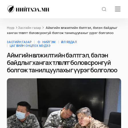
Нүүр
Засгийн газар
Аймгийн өвөлжилтийн бэлтгэл, бэлэн байдлыг
хангах төлөвлөгөөг боловсронгуй болгож танилцуулахыг үүрэг болголоо
ЗАСГИЙН ГАЗАР
НИЙГЭМ
ҮЙЛ ЯВДАЛ
ЦАГ ҮЕИЙН ОНЦЛОХ МЭДЭЭ
Аймгийн өвөлжилтийн бэлтгэл, бэлэн
байдлыг хангах төлөвлөгөөг боловсронгуй
болгож танилцуулахыг үүрэг болголоо