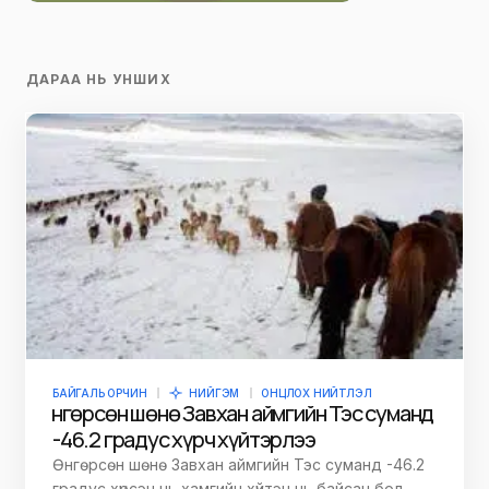
ДАРАА НЬ УНШИХ
БАЙГАЛЬ ОРЧИН
НИЙГЭМ
ОНЦЛОХ НИЙТЛЭЛ
Өнгөрсөн шөнө Завхан аймгийн Тэс суманд
-46.2 градус хүрч хүйтэрлээ
Өнгөрсөн шөнө Завхан аймгийн Тэс суманд -46.2
градус хүрсэн нь хамгийн хүйтэн нь байсан бол