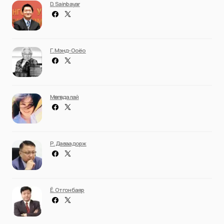
D. Sainbayar
Г. Мэнд-Ооёо
Мөнгөндалай
Р. Даваадорж
Ё. Отгонбаяр