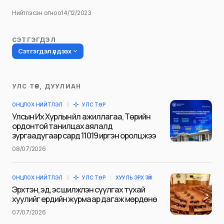
Нийтлэсэн огноо
14/12/2023
СЭТГЭГДЭЛ
Сэтгэгдэл үлдээх
УЛС ТӨР, ДУУЛИАН
Таны имэйл хаягийг нийтлэхгүй.
ОНЦЛОХ НИЙТЛЭЛ
УЛС ТӨР
Шаардлагатай талбаруудыг
*
гэж
Улсын Их Хурлын үйл ажиллагаа, Төрийн
тэмдэглэсэн
ордонтой танилцах аялалд
зургаадугаар сард 11019 иргэн оролцжээ
Name
*
08/07/2026
ОНЦЛОХ НИЙТЛЭЛ
УЛС ТӨР
ХУУЛЬ ЭРХ ЗҮЙ
E-mail
*
Эрхтэн, эд, эс шилжүүлэн суулгах тухай
хуулийг ердийн журмаар дагаж мөрдөнө
07/07/2026