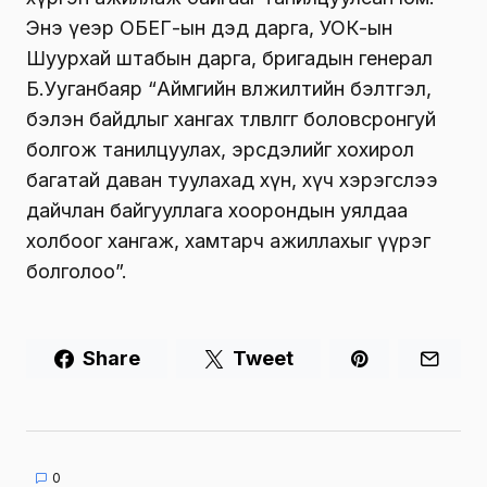
Энэ үеэр ОБЕГ-ын дэд дарга, УОК-ын
Шуурхай штабын дарга, бригадын генерал
Б.Ууганбаяр “Аймгийн өвөлжилтийн бэлтгэл,
бэлэн байдлыг хангах төлөвлөгөөг боловсронгуй
болгож танилцуулах, эрсдэлийг хохирол
багатай даван туулахад хүн, хүч хэрэгслээ
дайчлан байгууллага хоорондын уялдаа
холбоог хангаж, хамтарч ажиллахыг үүрэг
болголоо”.
Share
Tweet
0