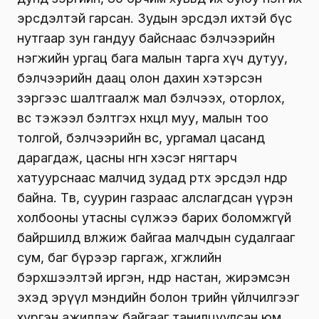
эрсдэлтэй гарсан. Зудын эрсдэл ихтэй бүс
нутгаар зун гандуу байснаас бэлчээрийн
нэгжийн ургац бага малын тарга хүч дутуу,
бэлчээрийн даац олон дахин хэтэрсэн
зэргээс шалтгаалж мал бэлчээх, оторлох,
өвс тэжээл бэлтгэх нөхцөл муу, малын тоо
толгой, бэлчээрийн өвс, ургамал цасанд
дарагдаж, цасны өнгөн хэсэг нягтарч
хатуурснаас малчид зудад өртөх эрсдэл өндөр
байна. Төв, суурин газраас алслагдсан үүрэн
холбооны утасны сүлжээ барих боломжгүй
байршилд өвөлжиж байгаа малчдын судалгааг
сум, баг бүрээр гаргаж, хөгжлийн
бэрхшээлтэй иргэн, өндөр настан, жирэмсэн
эхэд эрүүл мэндийн болон төрийн үйлчилгээг
хүргэн ажиллаж байгааг танилцуулсан юм.