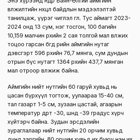
Энэ хүрээнд өнөөдөр Баян-Өлгий аймгийн
өвөлжилтийн нөхцөл байдлын мэдээлэлтэй
танилцаж, үүрэг чиглэл өглөө. Тус аймагт 2023-
2024 онд 13 сум, нэг тосгон, 100 багийн
10,159 малчин өрхийн 2 сая толгой мал өвөлжих
тоцоо гарсан бөгөөд өөрийн аймгийн нутаг
дэвсгэрт 596 өрхийн 76,7 мянга, сум дундын
отрын бүс нутагт 1364 өрхийн 437,7 мянган
мал отроор өвөлжиж байна.
Аймгийн нийт нутгийн 60 гаруй хувьд нь
цасан бүрхүүл тогтож, уулаараа 15-40 см,
тал газарт 1-5 см, зузаан цастай, агаарын
температур өдөртөө -30, шөнөдөө -39 градус хүрч
хүйтэрч байна. Зудын эрсдэлийн
зураглалаар нийт нутгийн 20 орчим хувьд
дунд зэргийн, 80 орчим хувьд их буюу нэн их