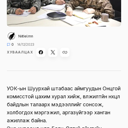
Niitlel.mn
0
14/12/2023
ХУВААЛЦАХ
УОК-ын Шуурхай штабаас аймгуудын Онцгой
комисстой цахим хурал хийж, өвөлжилтйн нөхцөл
байдлын талаарх мэдээллийг сонсож,
холбогдох мэргэжил, аргазүйгээр ханган
ажиллаж байна.