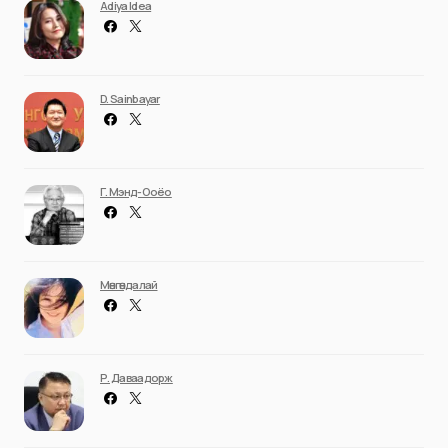
Adiya Idea
D. Sainbayar
Г. Мэнд-Ооёо
Мөнгөндалай
Р. Даваадорж