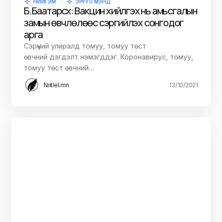
НИЙГЭМ
ЭРҮҮЛ МЭНД
Б.Баатарсүх: Вакцин хийлгэх нь амьсгалын
замын өвчлөлөөс сэргийлэх сонгодог
арга
Сэрүүний улиралд томуу, томуу төст
өвчний дэгдэлт нэмэгддэг. Коронавирус, томуу,
томуу төст өвчний…
Niitlel.mn
13/10/2021