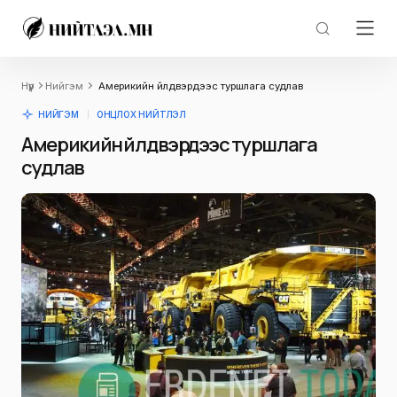
Нүүр
Нийгэм
Америкийн үйлдвэрүүдээс туршлага судлав
НИЙГЭМ
ОНЦЛОХ НИЙТЛЭЛ
Америкийн үйлдвэрүүдээс туршлага
судлав