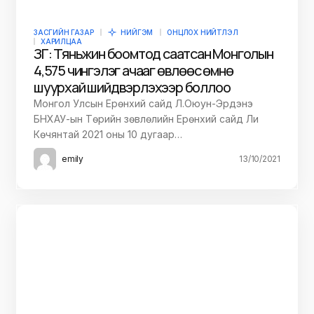
ЗАСГИЙН ГАЗАР
НИЙГЭМ
ОНЦЛОХ НИЙТЛЭЛ
ХАРИЛЦАА
ЗГ: Тяньжин боомтод саатсан Монголын
4,575 чингэлэг ачааг өвлөөс өмнө
шуурхай шийдвэрлэхээр боллоо
Монгол Улсын Ерөнхий сайд Л.Оюун-Эрдэнэ
БНХАУ-ын Төрийн зөвлөлийн Ерөнхий сайд Ли
Көчянтай 2021 оны 10 дугаар…
emily
13/10/2021