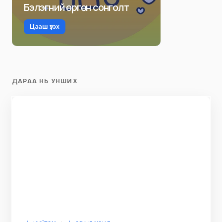
Бэлэгний өргөн сонголт
Цааш үзэх
ДАРАА НЬ УНШИХ