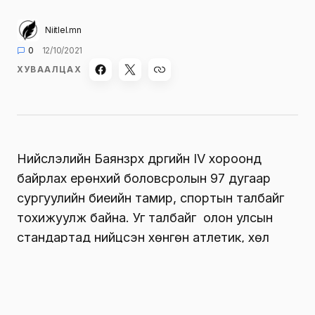
Niitlel.mn
0
12/10/2021
ХУВААЛЦАХ
Нийслэлийн Баянзүрх дүүргийн IV хороонд
байрлах ерөнхий боловсролын 97 дугаар
сургуулийн биеийн тамир, спортын талбайг
тохижуулж байна. Уг талбайг олон улсын
стандартад нийцсэн хөнгөн атлетик, хөл
бөмбөг болон сагсан бөмбөгийн талбайтай
болгон тохижуулж байгаа юм.