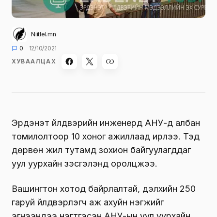
Niitlel.mn
0
12/10/2021
ХУВААЛЦАХ
Эрдэнэт үйлдвэрийн инженерүүд АНУ-д албан
томилолтоор 10 хоног ажиллаад ирлээ. Тэд
дөрвөн жил тутамд зохион байгуулагддаг
уул уурхайн үзэсгэлэнд оролцжээ.
Вашингтон хотод байрлалтай, дэлхийн 250
гаруй үйлдвэрлэгч аж ахуйн нэгжийг
эгнээндээ нэгтгэсэн АНУ-ын уул уурхайн