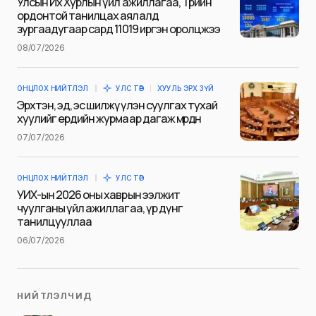
Улсын Их Хурлын үйл ажиллагаа, Төрийн
ордонтой танилцах аялалд
зургаадугаар сард 11019 иргэн оролцжээ
08/07/2026
Сэтгэгдэл
*
ОНЦЛОХ НИЙТЛЭЛ
УЛС ТӨР
ХУУЛЬ ЭРХ ЗҮЙ
Эрхтэн, эд, эс шилжүүлэн суулгах тухай
хуулийг ердийн журмаар дагаж мөрдөнө
07/07/2026
Save my name and e-mail in this browser for the next
time I comment.
ОНЦЛОХ НИЙТЛЭЛ
УЛС ТӨР
Илгээх
УИХ-ын 2026 оны хаврын ээлжит
чуулганы үйл ажиллагаа, үр дүнг
танилцууллаа
06/07/2026
НИЙТЛЭЛЧИД