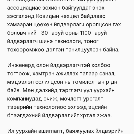
ассоциациас зохион байгуулдаг энэхүү
үзэсгэлэнд Ковидын нөхцөл байдлаас
хамааран цөөхөн үйлдвэрлэгч оролцсон гэх
боловч нийт 30 гаруй орны 1100 гаруй
үйлдвэрлэгч шинэ технологи, тоног
төхөөрөмжөө дэлгэн танилцуулсан байна.
Инженерүүд олон үйлдвэрлэгчтэй холбоо
тогтоож, хамтран ажиллах талаар санал,
мэдээлэл солилцсон нь томилолтын үр дүн
байв. Мөн дэлхийд тэргүүлэгч уул уурхайн
компаниудад очиж, мөчлөгт урсгалт
тээврийн технологиос эхлээд эцсийн
бүтээгдэхүүний үйлдвэрлэлийг хүртэл үзжээ.
Ил уурхайн ашиглалт, баяжуулах үйлдвэрийн