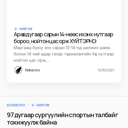
НИЙГЭМ
Аравдугаар сарын 14-нөөс ихэнх нутгаар
бороо, нойтон цас орж ХҮЙТЭРНЭ
Маргааш буюу энэ сарын 13-14-нд шилжих шөнө
болон 14-ний өдөр газар тариалангийн бүс нутгаар
нойтон цас орж,…
Niitlel.mn
13/10/2021
БОЛОВСРОЛ
НИЙГЭМ
97 дугаар сургуулийн спортын талбайг
тохижуулж байна