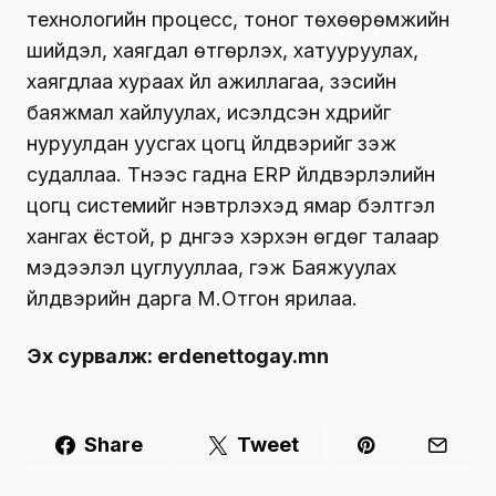
технологийн процесс, тоног төхөөрөмжийн
шийдэл, хаягдал өтгөрүүлэх, хатууруулах,
хаягдлаа хураах үйл ажиллагаа, зэсийн
баяжмал хайлуулах, исэлдсэн хүдрийг
нуруулдан уусгах цогц үйлдвэрийг үзэж
судаллаа. Түүнээс гадна ERP үйлдвэрлэлийн
цогц системийг нэвтрүүлэхэд ямар бэлтгэл
хангах ёстой, үр дүнгээ хэрхэн өгдөг талаар
мэдээлэл цуглууллаа, гэж Баяжуулах
үйлдвэрийн дарга М.Отгон ярилаа.
Эх сурвалж: erdenettogay.mn
Share
Tweet