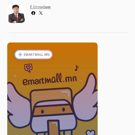
Ё. Отгонбаяр
EMARTMALL.MN