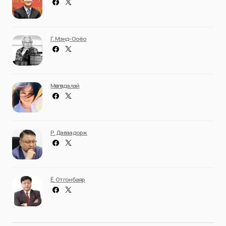
Г. Мэнд-Ооёо
Мөнгөндалай
Р. Даваадорж
Ё. Отгонбаяр