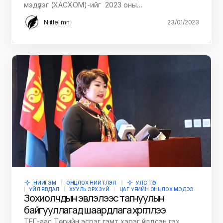
мэдүүлэг (ХАСХОМ)-ийг 2023 оны…
Niitlel.mn
23/01/2023
НИЙГЭМ
ОНЦЛОХ НИЙТЛЭЛ
УЛС ТӨР
ҮЙЛ ЯВДАЛ
ХУУЛЬ ЭРХ ЗҮЙ
ЦАГ ҮЕИЙН ОНЦЛОХ МЭДЭЭ
Зохиолчдын эвлэлээс тагнуулын
байгууллагад шаардлага хүргүүллээ
ТЕГ-аас Төрийн эсрэг гэмт хэрэг үйлдсэн гэх