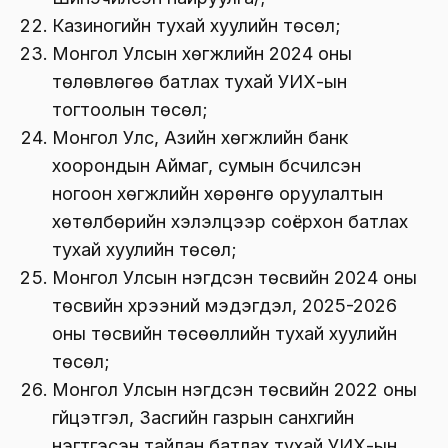
Казиногийн тухай хуулийн төсөл;
Монгол Улсын хөгжлийн 2024 оны
төлөвлөгөө батлах тухай УИХ-ын
тогтоолын төсөл;
Монгол Улс, Азийн хөгжлийн банк
хоорондын Аймаг, сумын бүсчилсэн
ногоон хөгжлийн хөрөнгө оруулалтын
хөтөлбөрийн хэлэлцээр соёрхон батлах
тухай хуулийн төсөл;
Монгол Улсын нэгдсэн төсвийн 2024 оны
төсвийн хүрээний мэдэгдэл, 2025-2026
оны төсвийн төсөөллийн тухай хуулийн
төсөл;
Монгол Улсын нэгдсэн төсвийн 2022 оны
гүйцэтгэл, Засгийн газрын санхүүгийн
нэгтгэсэн тайлан батлах тухай УИХ-ын