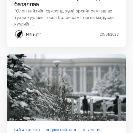
баталлаа
“Олон нийтийн сүлжээнд хүний эрхийг хамгаалах
тухай хуулийн төсөл болон хамт өргөн мэдүүлсэн
хуулийн…
Niitlel.mn
20/01/2023
БАЙГАЛЬ ОРЧИН
ОНЦЛОХ НИЙТЛЭЛ
УЛС ТӨР