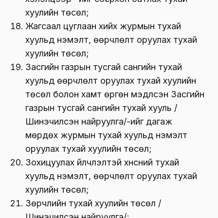
хуулийн төсөл;
Жагсаал цуглаан хийх журмын тухай
хуульд нэмэлт, өөрчлөлт оруулах тухай
хуулийн төсөл;
Засгийн газрын тусгай сангийн тухай
хуульд өөрчлөлт оруулах тухай хуулийн
төсөл болон хамт өргөн мэдүүлсэн Засгийн
газрын тусгай сангийн тухай хууль /
Шинэчилсэн найруулга/-ийг дагаж
мөрдөх журмын тухай хуульд нэмэлт
оруулах тухай хуулийн төсөл;
Зохицуулах үйлчлэлтэй хүнсний тухай
хуульд нэмэлт, өөрчлөлт оруулах тухай
хуулийн төсөл;
Зөрчлийн тухай хуулийн төсөл /
Шинэчилсэн найруулга/;