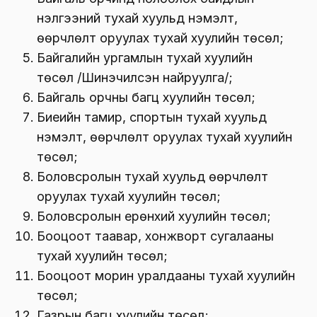
үнэлгээний тухай хуульд нэмэлт,
өөрчлөлт оруулах тухай хуулийн төсөл;
Байгалийн ургамлын тухай хуулийн
төсөл /Шинэчилсэн найруулга/;
Байгаль орчны багц хуулийн төсөл;
Биеийн тамир, спортын тухай хуульд
нэмэлт, өөрчлөлт оруулах тухай хуулийн
төсөл;
Боловсролын тухай хуульд өөрчлөлт
оруулах тухай хуулийн төсөл;
Боловсролын ерөнхий хуулийн төсөл;
Бооцоот таавар, хонжворт сугалааны
тухай хуулийн төсөл;
Бооцоот морин уралдааны тухай хуулийн
төсөл;
Газрын багц хуулийн төсөл;