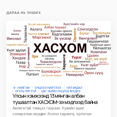
ДАРАА НЬ УНШИХ
НИЙГЭМ
ОНЦЛОХ НИЙТЛЭЛ
ҮЙЛ ЯВДАЛ
ХУУЛЬ ЭРХ ЗҮЙ
ЦАГ ҮЕИЙН ОНЦЛОХ МЭДЭЭ
Улсын хэмжээнд 13 мянган албан
тушаалтан ХАСХОМ-ээ мэдүүлээд байна
Авлигатай тэмцэх газраас Хувийн ашиг
сонирхлын мэдүүлэг болон хөрөнгө, орлогын