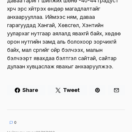
даваа гаригт шилжих шөнө -40-44 градуст
хүрч эрс хүйтрэх өндөр магадлалтайг
анхаарууллаа. Иймээс
ням, даваа
гарагуудад Хангай, Хөвсгөл, Хэнтийн
уулархаг нутгаар аялалд явахгүй байх, хөдөө
орон нутгийн замд аль болохоор зорчихгүй
байх, мал сүргийг ойр бэлчээх, малын
бэлчээрт явахдаа бэлтгэл сайтай, сайтар
дулаан хувцаслаж явахыг анхааруулжээ
.
Share
Tweet
0