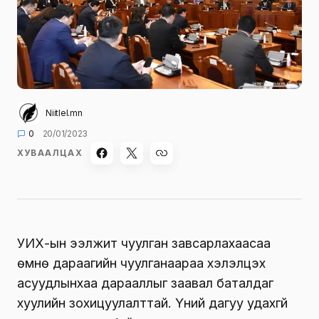
Niitlel.mn
0
20/01/2023
ХУВААЛЦАХ
УИХ-ын ээлжит чуулган завсарлахаасаа
өмнө дараагийн чуулганаараа хэлэлцэх
асуудлынхаа дарааллыг заавал баталдаг
хуулийн зохицуулалттай. Үүний дагуу удахгүй