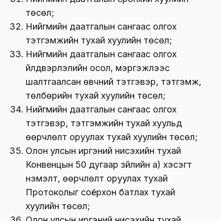
төсөл;
Нийгмийн даатгалын сангаас олгох
тэтгэмжийн тухай хуулийн төсөл;
Нийгмийн даатгалын сангаас олгох
үйлдвэрлэлийн осол, мэргэжлээс
шалтгаалсан өвчний тэтгэвэр, тэтгэмж,
төлбөрийн тухай хуулийн төсөл;
Нийгмийн даатгалын сангаас олгох
тэтгэвэр, тэтгэмжийн тухай хуульд
өөрчлөлт оруулах тухай хуулийн төсөл;
Олон улсын иргэний нисэхийн тухай
Конвенцын 50 дугаар зүйлийн а) хэсэгт
нэмэлт, өөрчлөлт оруулах тухай
Протоколыг соёрхон батлах тухай
хуулийн төсөл;
Олон улсын иргэний нисэхийн тухай