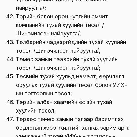
найруулга/;
Төрийн болон орон нутгийн өмчит
компанийн тухай хуулийн төсөл /
Шинэчилсэн найруулга/;
Төлбөрийн чадваргүйдлийн тухай хуулийн
төсөл /Шинэчилсэн найруулга/;
Төмөр замын тээврийн тухай хуулийн
төсөл /Шинэчилсэн найруулга/;
Төсвийн тухай хуульд нэмэлт, өөрчлөлт
оруулах тухай хуулийн төсөл болон УИХ-
ын тогтоолын төсөл;
Төрийн албан хаагчийн ёс зүйн тухай
хуулийн төсөл;
Төрөөс төмөр замын талаар баримтлах
бодлогын хэрэгжилтийг хангах зарим арга
хэмжээний тухай УИХ-ын тогтоолын