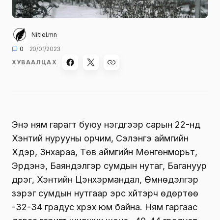
Niitlel.mn
0
20/01/2023
ХУВААЛЦАХ
Энэ ням гарагт буюу нэгдүгээр сарын 22-нд
Хэнтий нурууны орчим, Сэлэнгэ аймгийн
Хүдэр, Зүүнхараа, Төв аймгийн Мөнгөнморьт,
Эрдэнэ, Баяндэлгэр сумдын нутаг, Багануур
дүүрэг, Хэнтийн Цэнхэрмандал, Өмнөдэлгэр
зэрэг сумдын нутгаар эрс хүйтэрч өдөртөө
-32-34 градус хүрэх юм байна. Ням гаргаас