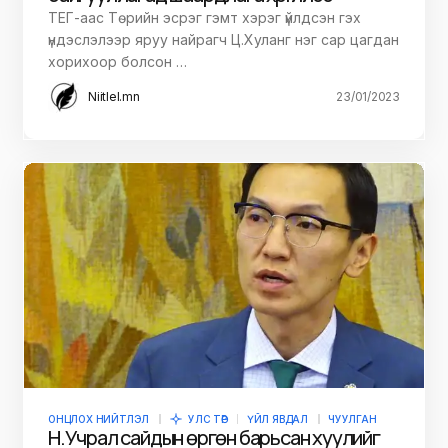
ТЕГ-аас Төрийн эсрэг гэмт хэрэг үйлдсэн гэх
үндэслэлээр яруу найрагч Ц.Хуланг нэг сар цагдан
хорихоор болсон …
Niitlel.mn
23/01/2023
ОНЦЛОХ НИЙТЛЭЛ
УЛС ТӨР
ҮЙЛ ЯВДАЛ
ЧУУЛГАН
Н.Учрал сайдын өргөн барьсан хуулийг