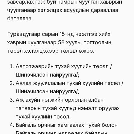
завсарлах гэж буй намрын чуулган хаьврын
чуулганаар хэлэлцэх асуудлын дарааллаа
баталлаа.
Гуравдугаар сарын 15-нд нээлтээ хийх
хаврын чуулганаар 58 хууль, тогтоолын
төсөл хэлэлцэхээр төлөвлөжээ
.
Автотээврийн тухай хуулийн төсөл /
Шинэчилсэн найруулга/;
Аялал жуулчлалын тухай хуулийн төсөл /
Шинэчилсэн найруулга/;
Аж ахуйн нэгжийн орлогын албан
татварын тухай хуульд нэмэлт оруулах
тухай хуулийн төсөл;
Байгаль орчныг хамгаалах тухай болон
Байгаль орчинд нөлөөлөх байдлын