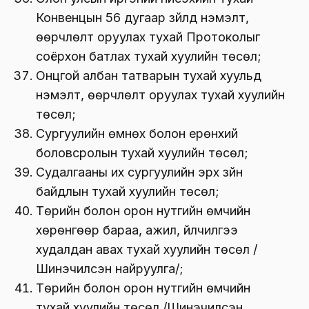
Конвенцын 56 дугаар зүйлд нэмэлт,
өөрчлөлт оруулах тухай Протоколыг
соёрхон батлах тухай хуулийн төсөл;
Онцгой албан татварын тухай хуульд
нэмэлт, өөрчлөлт оруулах тухай хуулийн
төсөл;
Сургуулийн өмнөх болон ерөнхий
боловсролын тухай хуулийн төсөл;
Судалгааны их сургуулийн эрх зүйн
байдлын тухай хуулийн төсөл;
Төрийн болон орон нутгийн өмчийн
хөрөнгөөр бараа, ажил, үйлчилгээ
худалдан авах тухай хуулийн төсөл /
Шинэчилсэн найруулга/;
Төрийн болон орон нутгийн өмчийн
тухай хуулийн төсөл /Шинэчилсэн