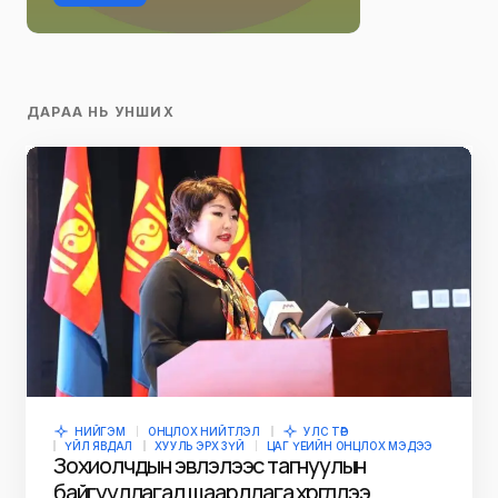
ДАРАА НЬ УНШИХ
НИЙГЭМ
ОНЦЛОХ НИЙТЛЭЛ
УЛС ТӨР
ҮЙЛ ЯВДАЛ
ХУУЛЬ ЭРХ ЗҮЙ
ЦАГ ҮЕИЙН ОНЦЛОХ МЭДЭЭ
Зохиолчдын эвлэлээс тагнуулын
байгууллагад шаардлага хүргүүллээ