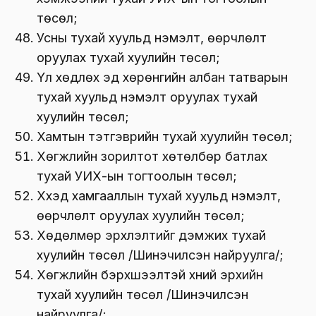
төсөл;
Усны тухай хуульд нэмэлт, өөрчлөлт
оруулах тухай хуулийн төсөл;
Үл хөдлөх эд хөрөнгийн албан татварын
тухай хуульд нэмэлт оруулах тухай
хуулийн төсөл;
Хамтын тэтгэврийн тухай хуулийн төсөл;
Хөгжлийн зорилтот хөтөлбөр батлах
тухай УИХ-ын тогтоолын төсөл;
Хүүхэд хамгааллын тухай хуульд нэмэлт,
өөрчлөлт оруулах хуулийн төсөл;
Хөдөлмөр эрхлэлтийг дэмжих тухай
хуулийн төсөл /Шинэчилсэн найруулга/;
Хөгжлийн бэрхшээлтэй хүний эрхийн
тухай хуулийн төсөл /Шинэчилсэн
найруулга/;