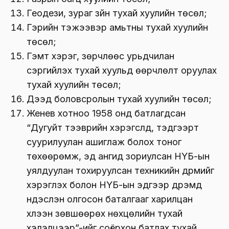
Геодези, зураг зүйн тухай хуулийн төсөл;
Гэрийн тэжээвэр амьтны тухай хуулийн
төсөл;
Гэмт хэрэг, зөрчлөөс урьдчилан
сэргийлэх тухай хуульд өөрчлөлт оруулах
тухай хуулийн төсөл;
Дээд боловсролын тухай хуулийн төсөл;
Женев хотноо 1958 онд батлагдсан
“Дугуйт тээврийн хэрэгслүүд, тэдгээрт
суурилуулан ашиглаж болох тоног
төхөөрөмж, эд ангид зориулсан НҮБ-ын
уялдуулан тохируулсан техникийн дүрмийг
хэрэглэх болон НҮБ-ын эдгээр дүрэмд
үндэслэн олгосон баталгааг харилцан
хүлээн зөвшөөрөх нөхцөлийн тухай
хэлэлцээр”-ийг соёрхон батлах тухай