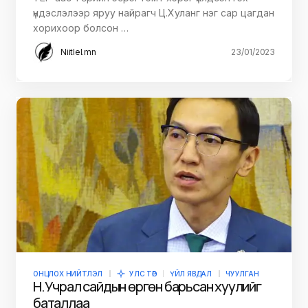
үндэслэлээр яруу найрагч Ц.Хуланг нэг сар цагдан
хорихоор болсон …
Niitlel.mn
23/01/2023
ОНЦЛОХ НИЙТЛЭЛ
УЛС ТӨР
ҮЙЛ ЯВДАЛ
ЧУУЛГАН
Н.Учрал сайдын өргөн барьсан хуулийг
баталлаа