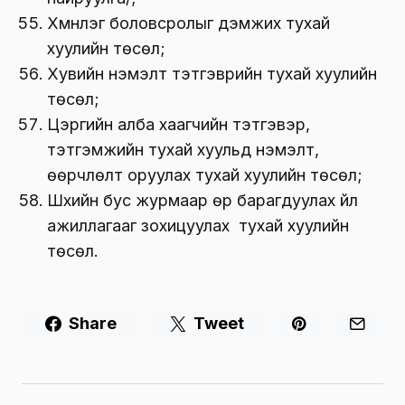
Хүмүүнлэг боловсролыг дэмжих тухай
хуулийн төсөл;
Хувийн нэмэлт тэтгэврийн тухай хуулийн
төсөл;
Цэргийн алба хаагчийн тэтгэвэр,
тэтгэмжийн тухай хуульд нэмэлт,
өөрчлөлт оруулах тухай хуулийн төсөл;
Шүүхийн бус журмаар өр барагдуулах үйл
ажиллагааг зохицуулах тухай хуулийн
төсөл.
Share
Tweet