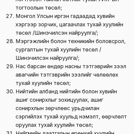
тогтоолын төсөл;
Монгол Улсын иргэн гадаадад хувийн
хэргээр зорчих, цагаачлах тухай хуулийн
төсөл /Шинэчилсэн найруулга/;
Мэргэжлийн болон техникийн боловсрол,
сургалтын тухай хуулийн төсөл /
Шинэчилсэн найруулга/;
Нас барсан өндөр насны тэтгэврийн зээл
авагчийн тэтгэврийн зээлийг чөлөөлөх
тухай хуулийн төсөл;
Нийтийн албанд нийтийн болон хувийн
ашиг сонирхлыг зохицуулах, ашиг
сонирхлын зөрчлөөс урьдчилан
сэргийлэх тухай хуульд нэмэлт, өөрчлөлт
оруулах тухай хуулийн төсөл;
Нийгмийн даатгалын ерөнхий хуулийн