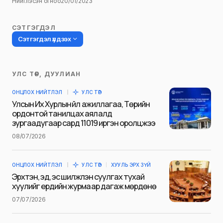
Нийтлэсэн огноо
20/01/2023
СЭТГЭГДЭЛ
Сэтгэгдэл үлдээх
УЛС ТӨР, ДУУЛИАН
Таны имэйл хаягийг нийтлэхгүй.
ОНЦЛОХ НИЙТЛЭЛ
УЛС ТӨР
Шаардлагатай талбаруудыг
*
гэж
Улсын Их Хурлын үйл ажиллагаа, Төрийн
тэмдэглэсэн
ордонтой танилцах аялалд
зургаадугаар сард 11019 иргэн оролцжээ
Name
*
08/07/2026
ОНЦЛОХ НИЙТЛЭЛ
УЛС ТӨР
ХУУЛЬ ЭРХ ЗҮЙ
E-mail
*
Эрхтэн, эд, эс шилжүүлэн суулгах тухай
хуулийг ердийн журмаар дагаж мөрдөнө
07/07/2026
Сэтгэгдэл
*