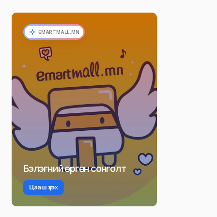
EMARTMALL.MN
Бэлэгний өргөн сонголт
Цааш үзэх