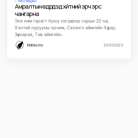
ҮЙЛ ЯВДАЛ
Амралтын өдрүүдэд хүйтний эрч эрс
чангарна
Энэ ням гарагт буюу нэгдүгээр сарын 22-нд
Хэнтий нурууны орчим, Сэлэнгэ аймгийн Хүдэр,
Зүүнхараа, Төв аймгийн…
Niitlel.mn
20/01/2023