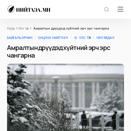
Нүүр
Улс төр
Амралтын өдрүүдэд хүйтний эрч эрс чангарна
БАЙГАЛЬ ОРЧИН
ОНЦЛОХ НИЙТЛЭЛ
УЛС ТӨР
ҮЙЛ ЯВДАЛ
Амралтын өдрүүдэд хүйтний эрч эрс
чангарна