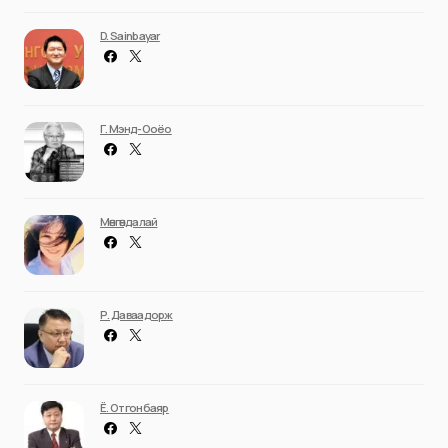
D. Sainbayar
Г. Мэнд-Ооёо
Мөнгөндалай
Р. Даваадорж
Ё. Отгонбаяр