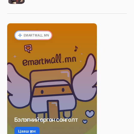
EMARTMALL.MN
Бэлэгний өргөн сонголт
Цааш үзэх