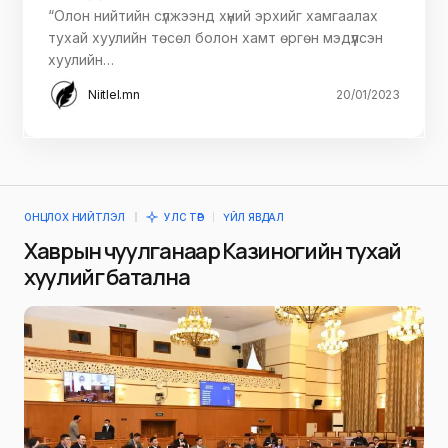
“Олон нийтийн сүлжээнд хүний эрхийг хамгаалах
тухай хуулийн төсөл болон хамт өргөн мэдүүлсэн
хуулийн…
Niitlel.mn
20/01/2023
ОНЦЛОХ НИЙТЛЭЛ
УЛС ТӨР
ҮЙЛ ЯВДАЛ
Хаврын чуулганаар Казиногийн тухай
хуулийг батална