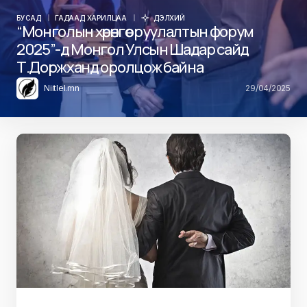
БУСАД
ГАДААД ХАРИЛЦАА
ДЭЛХИЙ
“Монголын хөрөнгө оруулалтын форум
2025”-д Монгол Улсын Шадар сайд
Т.Доржханд оролцож байна
Niitlel.mn
29/04/2025