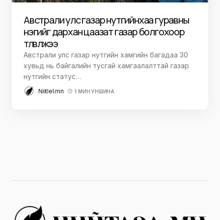
Австрали улс газар нутгийнхаа гуравны
нэгийг дархан цаазат газар болгохоор
төлөвлөжээ
Австрали улс газар нутгийн хамгийн багадаа 30
хувьд нь байгалийн тусгай хамгаалалттай газар
нутгийн статус…
Niitlel.mn
1 МИН УНШИНА