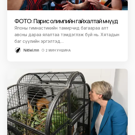
ФОТО: Парис олимпийн гайхалтай мөчүүд
Японы гимнастикийн тамирчид багаараа алт
авсны дараа ялалтаа тэмдэглэж буй нь. Хятадын
баг сүүлийн эргэлтэд…
Niitlel.mn
2 МИН УНШИНА