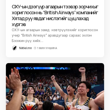
ОХУ-ын дээгүүр агаарын тээвэр зорчихыг
хориглосон нь “British Airways” компанийг
Хятад руу явдаг нислэгийг цуцлахад
хүргэв
ОХУ-ын агаарын замд нэвтрүүлэхийг хориглосон
учир “British Airways” аравдугаар сараас эхлэн
Бээжин рүү хийх…
Niitlel.mn
1 МИН УНШИНА