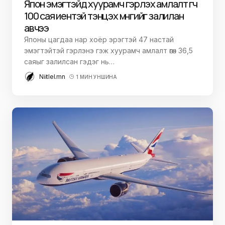
Япон эмэгтэйд хуурамч гэрлэх амлалт өгч
100 сая иентэй тэнцэх мөнгийг залилан
авчээ
Японы цагдаа нар хоёр эрэгтэй 47 настай
эмэгтэйтэй гэрлэнэ гэж хуурамч амлалт өгөн 36,5
саяыг залилсан гэдэг нь…
Niitlel.mn
1 МИН УНШИНА