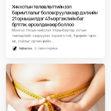
Хүннү хотын төлөвлөлтийн үзэл
баримтлалыг боловсруулахаар дэлхийн
21 орны шилдэг 43 мэргэжлийн баг
бүртгүүлж, өрсөлдөхөөр боллоо
Монгол Улсын нийслэл Улаанбаатар хотын
төвлөрлийг сааруулах зорилготой, Хүннүгийн түүхэн
өв, соёлыг орчин үеийн…
Niitlel.mn
1 МИН УНШИНА