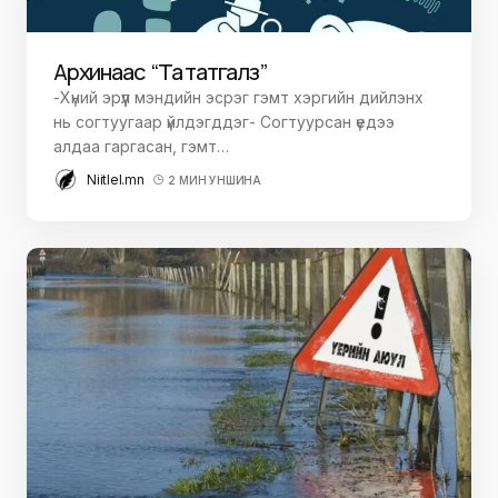
Архинаас “Та татгалз”
-Хүний эрүүл мэндийн эсрэг гэмт хэргийн дийлэнх
нь согтуугаар үйлдэгддэг- Согтуурсан үедээ
алдаа гаргасан, гэмт…
Niitlel.mn
2 МИН УНШИНА