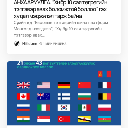
АНХААРУУЛГА: “Хүн бүр 10 сая төгрөгийн
тэтгэвэр авах боломжтой боллоо” гэх
худал мэдээлэл тарж байна
Сүүлийн үед “Европын тэтгэврийн шинэ платформ
Монголд нээгдлээ”, “Хүн бүр 10 сая төгрөгийн
тэтгэвэр авах…
Niitlel.mn
1 МИН УНШИНА