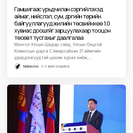
Гамшигаас урьдчилан сэргийлэхэд
аймаг, нийслэл, сум, дүүргийн төрийн
байгууллагууд жилийн төсвийнхөө 1.0
хувиас доошгүйг зарцуулахаар тооцон
төсөвт тусгахыг даалгалаа
Монгол Улсын Шадар сайд, Улсын Онцгой
Комиссын дарга С.Амарсайхан 21 аймгийн
удирдлагуудтай цахим хурал хийж,…
Niitlel.mn
5 МИН УНШИНА