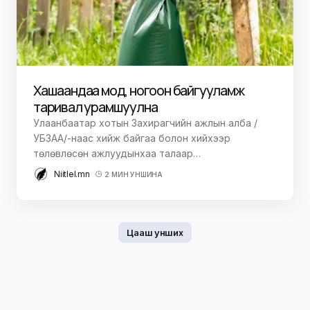
Хашаандаа мод, ногоон байгууламж
таривал урамшуулна
Улаанбаатар хотын Захирагчийн ажлын алба /
УБЗАА/-наас хийж байгаа болон хийхээр
төлөвлөсөн ажлуудынхаа талаар…
Niitlel.mn
2 МИН УНШИНА
Цааш унших