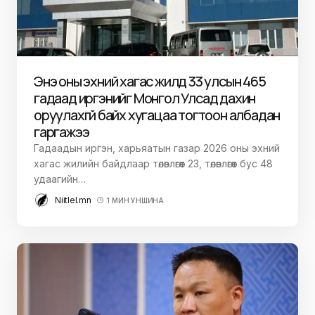
Энэ оны эхний хагас жилд 33 улсын 465
гадаад иргэнийг Монгол Улсад дахин
оруулахгүй байх хугацаа тогтоон албадан
гаргажээ
Гадаадын иргэн, харьяатын газар 2026 оны эхний
хагас жилийн байдлаар төлөвлөгөөт 23, төлөвлөгөөт бус 48
удаагийн…
Niitlel.mn
1 МИН УНШИНА