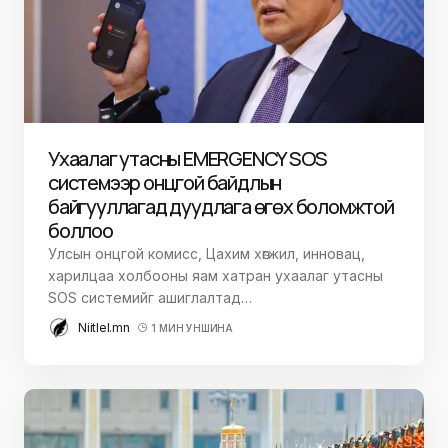
Ухаалаг утасны EMERGENCY SOS
системээр онцгой байдлын
байгууллагад дуудлага өгөх боломжтой
боллоо
Улсын онцгой комисс, Цахим хөгжил, инновац,
харилцаа холбооны яам хатран ухаалаг утасны
SOS системийг ашиглалтад…
Niitlel.mn
1 МИН УНШИНА