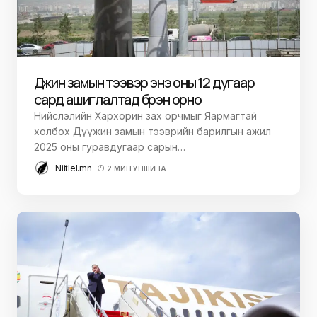
Дүүжин замын тээвэр энэ оны 12 дугаар
сард ашиглалтад бүрэн орно
Нийслэлийн Хархорин зах орчмыг Яармагтай
холбох Дүүжин замын тээврийн барилгын ажил
2025 оны гуравдугаар сарын…
Niitlel.mn
2 МИН УНШИНА