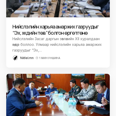
Нийслэлийн харьяа амаржих газруудыг
“Эх, хүүхдийн төв” болгон өргөтгөнө
Нийслэлийн Засаг даргын зөвлөлийн XII хуралдаан
өнөөдөр боллоо. Улмаар нийслэлийн харьяа амаржих
газруудыг “Эх,…
Niitlel.mn
1 МИН УНШИНА