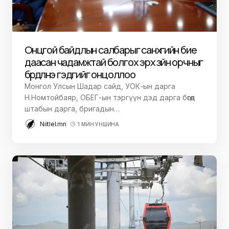
Онцгой байдлын салбарыг санхүүгийн бие
даасан чадамжтай болгох эрх зүйн орчныг
бүрдүүлнэ гэдгийг онцоллоо
Монгол Улсын Шадар сайд, УОК-ын дарга
Н.Номтойбаяр, ОБЕГ-ын тэргүүн дэд дарга бөгөөд
штабын дарга, бригадын…
Niitlel.mn
1 МИН УНШИНА