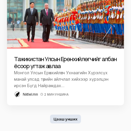
Тажикистан Улсын Ерөнхийлөгчийг албан
ёсоор угтаж авлаа
Монгол Улсын Ерөнхийлөгч Ухнаагийн Хүрэлсүх
манай улсад төрийн айлчлал хийхээр хүрэлцэн
ирсэн Бүгд Найрамдах…
Niitlel.mn
2 МИН УНШИНА
Цааш унших