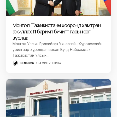
Монгол, Тажикистаны хооронд хамтран
ажиллах 11 баримт бичигт гарын үсэг
зурлаа
Монгол Улсын Ерөнхийлөгч Ухнаагийн Хүрэлсүхийн
урилгаар хүрэлцэн ирсэн Бүгд Найрамдах
Тажикистан Улсын…
Niitlel.mn
4 МИН УНШИНА