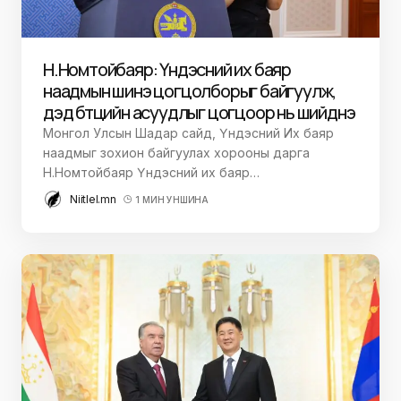
Н.Номтойбаяр: Үндэсний их баяр
наадмын шинэ цогцолборыг байгуулж,
дэд бүтцийн асуудлыг цогцоор нь шийднэ
Монгол Улсын Шадар сайд, Үндэсний Их баяр
наадмыг зохион байгуулах хорооны дарга
Н.Номтойбаяр Үндэсний их баяр…
Niitlel.mn
1 МИН УНШИНА