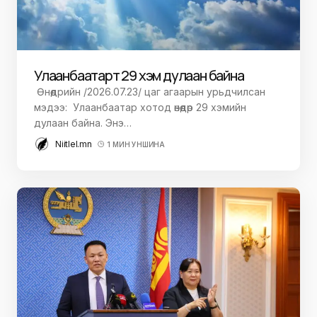
Улаанбаатарт 29 хэм дулаан байна
Өнөөдрийн /2026.07.23/ цаг агаарын урьдчилсан
мэдээ: Улаанбаатар хотод өнөөдөр 29 хэмийн
дулаан байна. Энэ…
Niitlel.mn
1 МИН УНШИНА