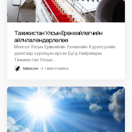
Тажикистан Улсын Ерөнхийлөгчийн
айлчлал өндөрлөлөө
Монгол Улсын Ерөнхийлөгч Ухнаагийн Хүрэлсүхийн
урилгаар хүрэлцэн ирсэн Бүгд Найрамдах
Тажикистан Улсын…
Niitlel.mn
1 МИН УНШИНА