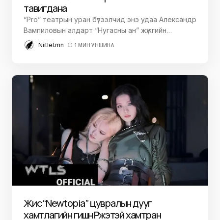
тавигдана
“Pro” театрын уран бүтээлчид энэ удаа Александр
Вампиловын алдарт “Нугасны ан” жүжгийн…
Niitlel.mn
1 МИН УНШИНА
Жисү “Newtopia” цувралын дууг
хамтлагийн гишүүн Рүжэтэй хамтран