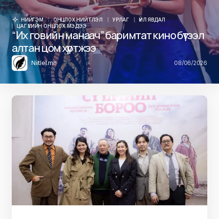
НИЙГЭМ
ОНЦЛОХ НИЙТЛЭЛ
УРЛАГ
ҮЙЛ ЯВДАЛ
ЦАГ ҮЕИЙН ОНЦЛОХ МЭДЭЭ
“Их говийн манаач” баримтат кино бүтээл
алтан цом хүртжээ
Niitlel.mn
08/06/2026