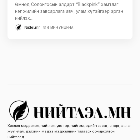
Өмнөд Солонгосын алдарт “Blackpink” хамтлаг
нэг жилийн завсарлага авч, улам хүчтэйгээр эргэн
нийлэх…
Niitlel.mn
6 МИН УНШИНА
Хэвлэл мэдээлэл, нийтлэл, улс төр, нийгэм, эдийн засаг, спорт, аялал
жуулчлал, дэлхийн мэдээ мэдээллийн талаарх сонирхолтой
нийтлэлүүд.