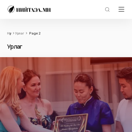
Нүүр
Урлаг
Page 2
Урлаг