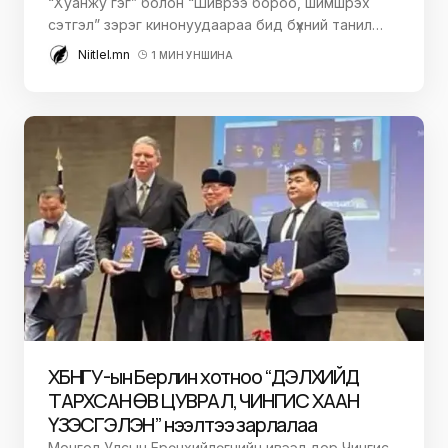
“Хуанжу гэг” болон “Шиврээ бороо, шимшрэх
сэтгэл” зэрэг кинонуудаараа бид бүхний танил…
Niitlel.mn
1 МИН УНШИНА
ХБНГУ-ын Берлин хотноо “ДЭЛХИЙД
ТАРХСАН ӨВ ЦУВРАЛ, ЧИНГИС ХААН
ҮЗЭСГЭЛЭН” нээлтээ зарлалаа
Монгол Улсын Ерөнхийлөгчийн ивээл дор Чингис