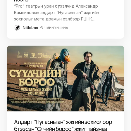
“Pro” театрын уран бүтээлчид Александр
Вампиловын алдарт “Нугасны ан” жүжгийн
зохиолыг мета драмын хэлбээр РЦНК…
Niitlel.mn
1 МИН УНШИНА
Алдарт “Нугасны ан” жүжгийн зохиолоор
бүтээсэн “Сүүлчийн бороо” жүжиг тайзнаа