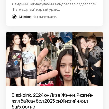
Дамдины Пагмадуламын амьдралаас сэдэвлэсэн
“Пагмадулам” нэртэй уран…
Niitlel.mn
1 МИН УНШИНА
Blackpink: 2024 он Лиза, Жэнни, Рүжэгийн
жил байсан бол 2025 он Жисүгийн жил
байх болно