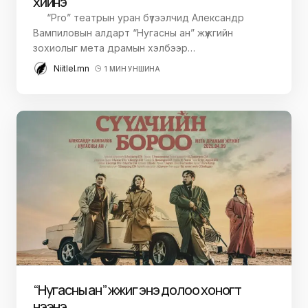
хийнэ
“Pro” театрын уран бүтээлчид Александр
Вампиловын алдарт “Нугасны ан” жүжгийн
зохиолыг мета драмын хэлбээр…
Niitlel.mn
1 МИН УНШИНА
“Нугасны ан” жүжиг энэ долоо хоногт
нээнэ