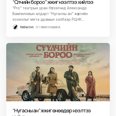
“Сүүлчийн бороо” жүжиг нээлтээ хийлээ
“Pro” театрын уран бүтээлчид Александр
Вампиловын алдарт “Нугасны ан” жүжгийн
зохиолыг мета драмын хэлбээр РЦНК…
Niitlel.mn
1 МИН УНШИНА
“Нугасны ан” жүжиг өнөөдөр нээлтээ