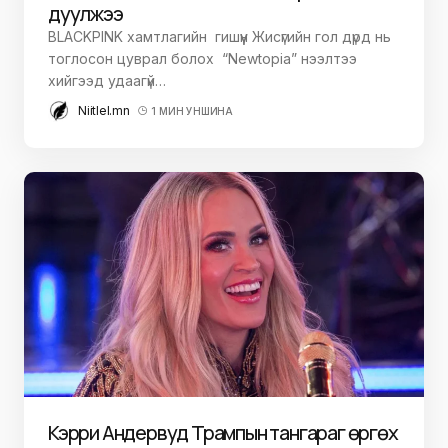
дуулжээ
BLACKPINK хамтлагийн гишүүн Жисүгийн гол дүрд нь
тоглосон цуврал болох “Newtopia” нээлтээ
хийгээд удаагүй…
Niitlel.mn
1 МИН УНШИНА
Кэрри Андервуд Трампын тангараг өргөх