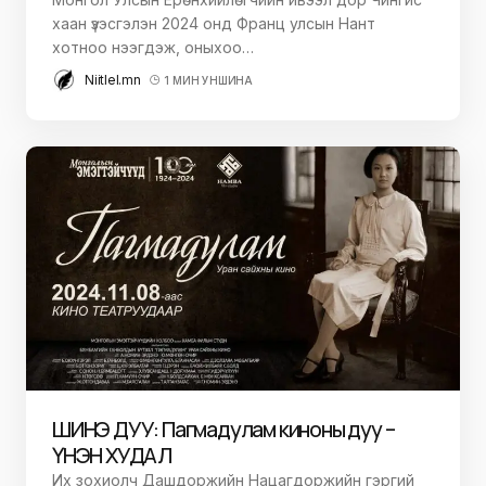
хаан үзэсгэлэн 2024 онд Франц улсын Нант
хотноо нээгдэж, оныхоо…
Niitlel.mn
1 МИН УНШИНА
ШИНЭ ДУУ: Пагмадулам киноны дуу –
ҮНЭН ХУДАЛ
Их зохиолч Дашдоржийн Нацагдоржийн гэргий