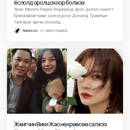
ёслолд оролцохоор болжээ
Уран бүтээлч Кэрри Андервуд ирэх долоо хоногт
Ерөнхийлөгчөөр сонгогдсон Доналд Трампын
тангараг өргөх ёслолд…
Niitlel.mn
1 МИН УНШИНА
Жүжигчин Вики Жао нөхрөөсөө салжээ