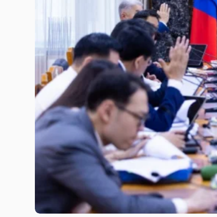
Засгийн газар төрийн өмчит компаниудын засаглалыг 
улмаар Үндэсний хөрөнгө оруулалтын сангийн хүрээнд…