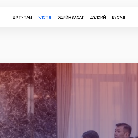
ӨДӨР ТУТАМ
УЛС ТӨР
ЭДИЙН ЗАСАГ
ДЭЛХИЙ
БУСАД