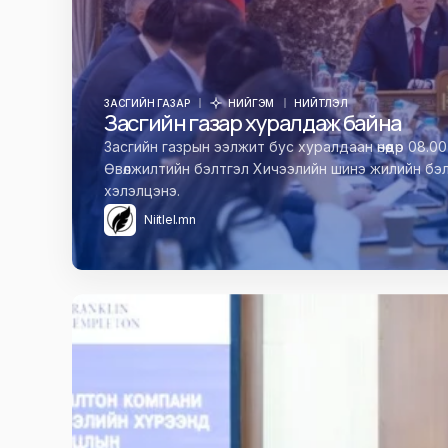
ЗАСГИЙН ГАЗАР
НИЙГЭМ
НИЙТЛЭЛ
Засгийн газар хуралдаж байна
Засгийн газрын ээлжит бус хуралдаан өнөөдөр 08.
Өвөлжилтийн бэлтгэл Хичээлийн шинэ жилийн бэ
хэлэлцэнэ.
Niitlel.mn