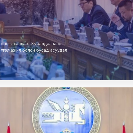
00 цагт эхэллээ. Хуралдаанаар:
лтгэл ажил болон бусад асуудал