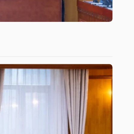
Niitlel.mn