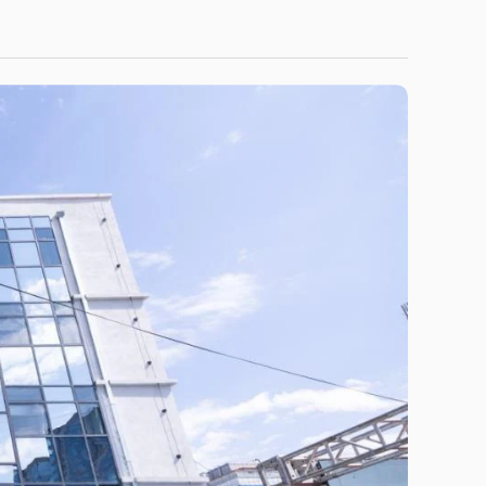
Niitlel.mn
2 МИН УНШИНА