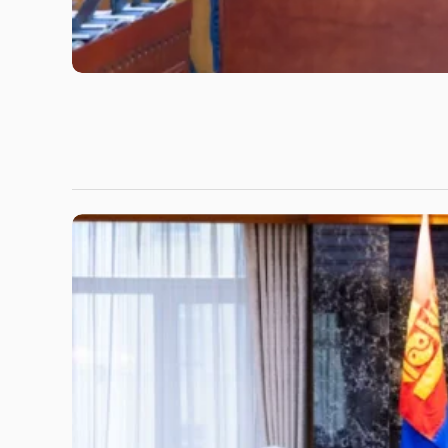
Засгийн газар төрийн өмчит компаниудын ре
эхний алхмыг хийлээ