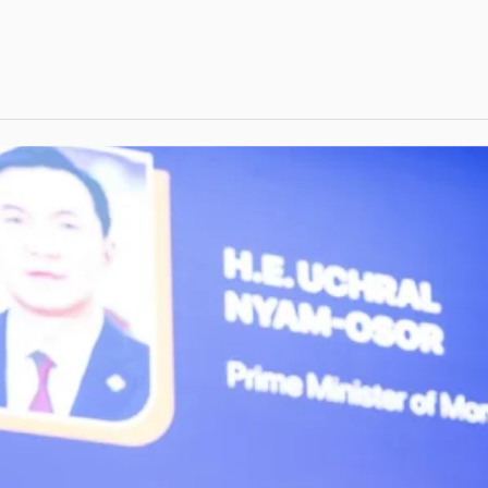
уль”-ийн
 үйл
н…