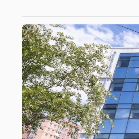
Хөгжлийг дан ганц эдийн засгийн өсөлтөөр бус, хүн
дижитал шилжилт, ногоон хөгжил, сайн заса
хэмжихийг зорьж байна
Монгол Улсын Ерөнхий сайд Н.Учрал “Алтай дамнасан
байдлын яриа хэлэлцээ-2026” олон улсын чуулганыг