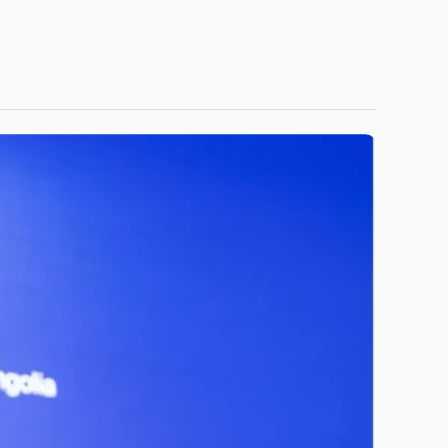
Niitlel.mn
5 МИН УНШИНА