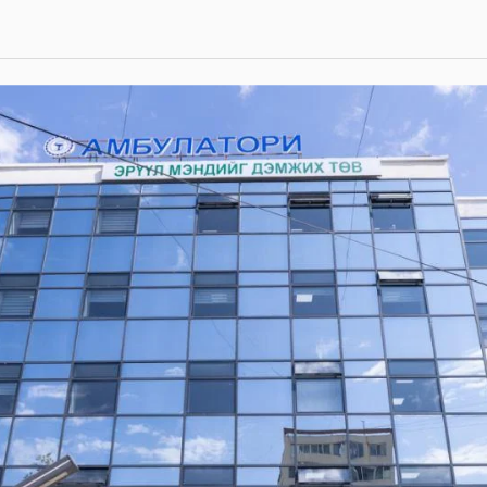
ий хөгжил,
глалаар
 тогтвортой
…