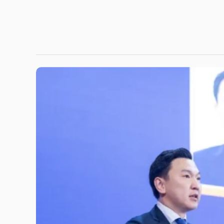
“Хотхоны бага сургууль”, “Багийн бага сургу
үйл ажиллагаа энэ намраас эхэлнэ
“Хотхоны бага сургууль”, “Багийн бага сургууль”-ийн
ажиллагаа энэ намраас эхэлнэ “Ерөнхий боловсролы