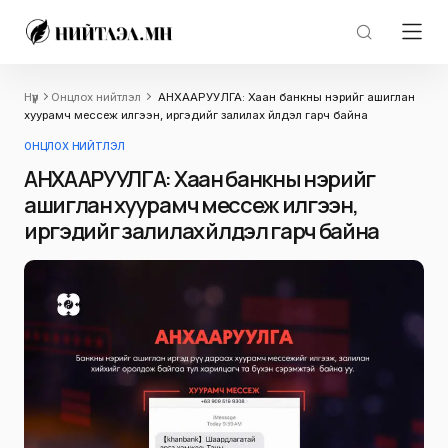
Нүүр
Онцлох нийтлэл
АНХААРУУЛГА: Хаан банкны нэрийг ашиглан
хуурамч мессеж илгээн, иргэдийг залилах үйлдэл гарч байна
ОНЦЛОХ НИЙТЛЭЛ
АНХААРУУЛГА: Хаан банкны нэрийг
ашиглан хуурамч мессеж илгээн,
иргэдийг залилах үйлдэл гарч байна