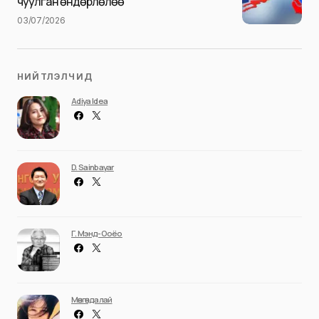
чуулган өндөрлөлөө
03/07/2026
НИЙТЛЭЛЧИД
Adiya Idea
D. Sainbayar
Г. Мэнд-Ооёо
Мөнгөндалай