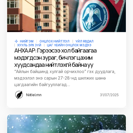
НИЙГЭМ
ОНЦЛОХ НИЙТЛЭЛ
ҮЙЛ ЯВДАЛ
ХУУЛЬ ЭРХ ЗҮЙ
ЦАГ ҮЕИЙН ОНЦЛОХ МЭДЭЭ
АНХААР: Гэрээсээ хол байгаагаа
мэдэгдсэн зураг, бичлэг цахим
хуудсандаа нийтлэхгүй байна уу
“Айлын байшинд хулгай орчихлоо” гэх дуудлага,
мэдээлэл энэ сарын 27-28-нд шилжих шөнө
цагдаагийн байгууллагад…
Niitlel.mn
31/07/2025