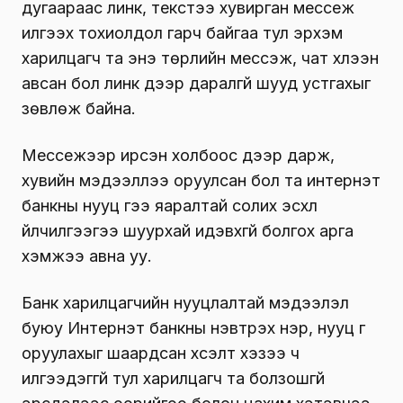
дугаараас линк, текстээ хувирган мессеж
илгээх тохиолдол гарч байгаа тул эрхэм
харилцагч та энэ төрлийн мессэж, чат хүлээн
авсан бол линк дээр даралгүй шууд устгахыг
зөвлөж байна.
Мессежээр ирсэн холбоос дээр дарж,
хувийн мэдээллээ оруулсан бол та интернэт
банкны нууц үгээ яаралтай солих эсхүл
үйлчилгээгээ шуурхай идэвхгүй болгох арга
хэмжээ авна уу.
Банк харилцагчийн нууцлалтай мэдээлэл
буюу Интернэт банкны нэвтрэх нэр, нууц үг
оруулахыг шаардсан хүсэлт хэзээ ч
илгээдэггүй тул харилцагч та болзошгүй