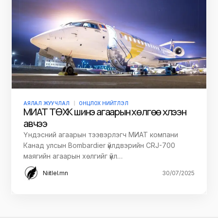
АЯЛАЛ ЖУУЧЛАЛ
ОНЦЛОХ НИЙТЛЭЛ
МИАТ ТӨХК шинэ агаарын хөлгөө хүлээн
авчээ
Үндэсний агаарын тээвэрлэгч МИАТ компани
Канад улсын Bombardier үйлдвэрийн CRJ-700
маягийн агаарын хөлгийг үйл…
Niitlel.mn
30/07/2025