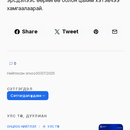
эрсдэлээс өөрийгөө болон цахим хэтэвчээ
хамгаалаарай.
Share
Tweet
0
Нийтлэсэн огноо
30/07/2025
СЭТГЭГДЭЛ
Сэтгэгдэл үлдээх
УЛС ТӨР, ДУУЛИАН
Таны имэйл хаягийг нийтлэхгүй.
ОНЦЛОХ НИЙТЛЭЛ
УЛС ТӨР