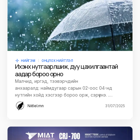
НИЙГЭМ
ОНЦЛОХ НИЙТЛЭЛ
Ихэнх нутгаар үүлшиж, дуу цахилгаантай
аадар бороо орно
Малчид, иргэд, тээвэрчдийн
анхааралд: наймдугаар сарын 02-оос 04-нд
нутгийн хойд хэсгээр бороо орж, сэрүүснэ. .…
Niitlel.mn
31/07/2025