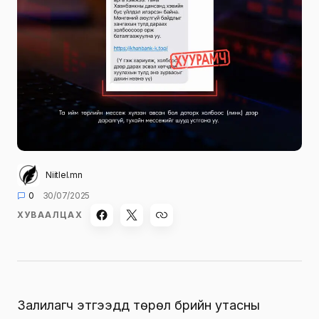
Niitlel.mn
0
30/07/2025
ХУВААЛЦАХ
Залилагч этгээдүүд төрөл бүрийн утасны