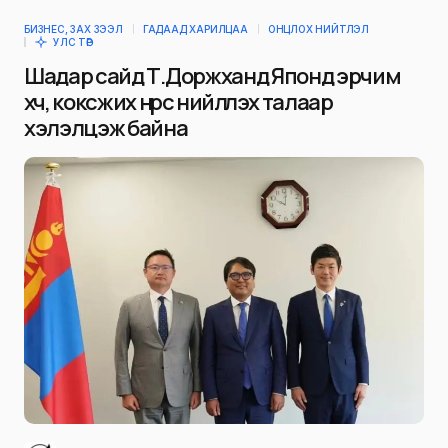
БИЗНЕС, ЗАХ ЗЭЭЛ
ГАДААД ХАРИЛЦАА
ОНЦЛОХ НИЙТЛЭЛ
УЛС ТӨР
Шадар сайд Т.Доржханд Японд эрчим
хүч, коксжих нүүрс нийлүүлэх талаар
хэлэлцэж байна