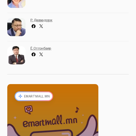
Р. Даваадорж
Ё. Отгонбаяр
EMARTMALL.MN