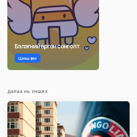
Бэлэгний өргөн сонголт
Цааш үзэх
ДАРАА НЬ УНШИХ