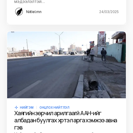
мэдээлэлтэй…
Niitlel.mn
24/03/2025
НИЙГЭМ
ОНЦЛОХ НИЙТЛЭЛ
Хаягийн зөрчил арилгаагүй ААН-ийг
албадан буулгах хүртэл арга хэмжээ авна
гэв