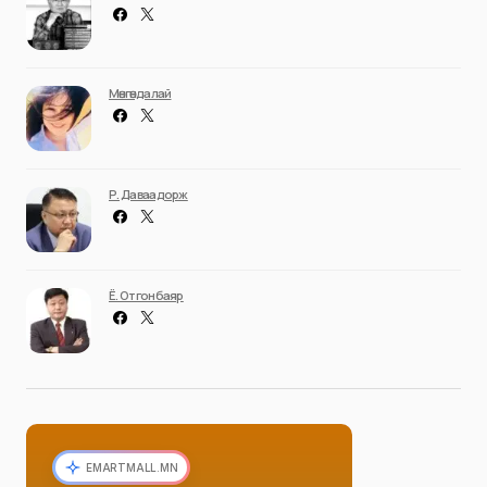
Мөнгөндалай
Р. Даваадорж
Ё. Отгонбаяр
EMARTMALL.MN