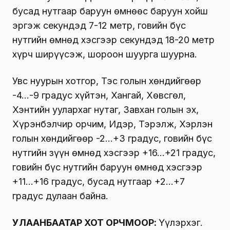
бусад нутгаар баруун өмнөөс баруун хойш
эргэж секундэд 7-12 метр, говийн бүс
нутгийн өмнөд хэсгээр секундэд 18-20 метр
хүрч ширүүсэж, шороон шуурга шуурна.
Увс нуурын хотгор, Тэс голын хөндийгөөр
-4…-9 градус хүйтэн, Хангай, Хөвсгөл,
Хэнтийн уулархаг нутаг, Завхан голын эх,
Хүрэнбэлчир орчим, Идэр, Тэрэлж, Хэрлэн
голын хөндийгөөр -2…+3 градус, говийн бүс
нутгийн зүүн өмнөд хэсгээр +16…+21 градус,
говийн бүс нутгийн баруун өмнөд хэсгээр
+11…+16 градус, бусад нутгаар +2…+7
градус дулаан байна.
УЛААНБААТАР ХОТ ОРЧМООР:
Үүлэрхэг.