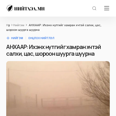
Нүүр
Нийгэм
АНХААР: Ихэнх нутгийг хамран хүчтэй салхи, цас,
шороон шуурга шуурна
НИЙГЭМ
ОНЦЛОХ НИЙТЛЭЛ
АНХААР: Ихэнх нутгийг хамран хүчтэй
салхи, цас, шороон шуурга шуурна