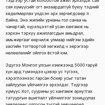
тэдгээр устай холбоотой ажил эрхэлдэг сая
сая хүмүүсийг огт анзаардаггүй буюу тэдний
хөдөлмөрлөх үндсэн эрх зөрчигдсөөр л
байна. Энэ жилийн урианы гол санаа нь
чанартай, хүрэлцээтэй усан хангамж нь
хэрхэн тэрхүү ажиллагсдын амьдрал,
амьжиргааг өөрчилж улмаар нийгэм эдийн
засгийн тогтвортой хөгжилд ч эерэгээр
нөлөөлөхийг ойлгох ёстой юм.
Эдүгээ Монгол улсын хэмжээнд 5000 гаруй
хүн ард түмэндээ цэвэр ус түгээх,
хэрэглээнээс гарсан бохир усыг татан
зайлуулах үйлчилгээ эрхэлдэг. Тэдгээр
хүмүүс Хот, суурины ус хангамж ариутгах
татуургын ашиглалт үйлчилгээг зохицуулах
зөвлөлөөс олгосон тусгай зөвшөөрөл