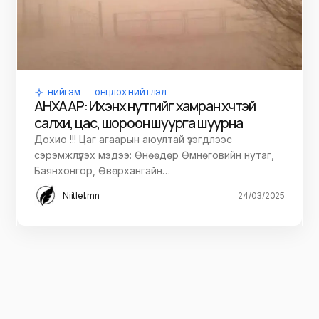
НИЙГЭМ
ОНЦЛОХ НИЙТЛЭЛ
АНХААР: Ихэнх нутгийг хамран хүчтэй
салхи, цас, шороон шуурга шуурна
Дохио !!! Цаг агаарын аюултай үзэгдлээс
сэрэмжлүүлэх мэдээ: Өнөөдөр Өмнөговийн нутаг,
Баянхонгор, Өвөрхангайн…
Niitlel.mn
24/03/2025