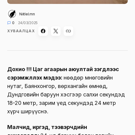
Niitlel.mn
0
24/03/2025
ХУВААЛЦАХ
Дохио !!! Цаг агаарын аюултай үзэгдлээс
сэрэмжлүүлэх мэдээ:
Өнөөдөр Өмнөговийн
нутаг, Баянхонгор, Өвөрхангайн өмнөд,
Дундговийн баруун хэсгээр салхи секундэд
18-20 метр, зарим үед секундэд 24 метр
хүрч ширүүснэ.
Малчид, иргэд, тээвэрчдийн