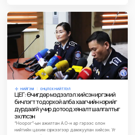
НИЙГЭМ
ОНЦЛОХ НИЙТЛЭЛ
ЦЕГ: Өчигдөр мэдээлэл хийсэн иргэний
бичлэгт тодорхой алба хаагчийн нэрийг
дурдаагүй учир дотоод хяналт шалгалтыг
эхлүүлсэн
“Ноорог”-ын ажилтан А.О-н ар гэрээс олон
нийтийн цахим сүлжээгээр дамжуулан хийсэн. Уг