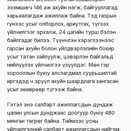
эзэмшигч 146 аж ахуйн нэгж, байгууллагад
харьяалагдаж ажиллаж байна. Тэд газрын
гүнээс усыг олборлох, ариутгах, түгээх
үйлчилгээг эрхэлж, 24 цагийн турш бэлэн
байлгадаг билээ. Түүнчлэн хэрэглээнээс
гарсан ахуйн болон үйлдвэрлэлийн бохир
усыг татан зайлуулж, цэвэрлэн байгальд
нийлүүлэх үйлчилгээ үзүүлдэг. Мөн гэр
хорооллын буюу алслагдмал суурьшилтай
иргэдэд ч эрүүл ахуйн шаардлага хангасан
усыг зөөврөөр түгээж байна.
Гэтэл энэ салбарт ажиллагсдын дундаж
цалин улсын дунджаас доогуур буюу 480
мянган төгрөг байна. Тиймээс усны
үйлчилгээний салбарт ажиллагсдын нийгэм,