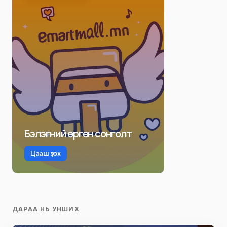
Бэлэгний өргөн сонголт
Цааш үзэх
ДАРАА НЬ УНШИХ