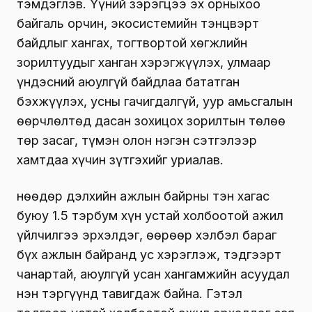
тэмдэглэв. Үүний зэрэгцээ эх орныхоо
байгаль орчин, экосистемийн тэнцвэрт
байдлыг хангах, тогтвортой хөгжлийн
зорилтуудыг ханган хэрэгжүүлэх, улмаар
үндэсний аюулгүй байдлаа бататган
бэхжүүлэх, усны гачигдалгүй, уур амьсгалын
өөрчлөлтөд дасан зохицох зорилтын төлөө
төр засаг, түмэн олон нэгэн сэтгэлээр
хамтдаа хүчин зүтгэхийг уриалав.
Өнөөдөр дэлхийн ажлын байрны тэн хагас
буюу 1.5 тэрбум хүн устай холбоотой ажил
үйлчилгээ эрхэлдэг, өөрөөр хэлбэл бараг
бүх ажлын байранд ус хэрэглэж, тэдгээрт
чанартай, аюулгүй усан хангамжийн асуудал
нэн тэргүүнд тавигдаж байна. Гэтэл