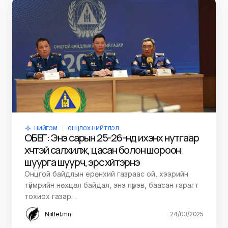
НИЙГЭМ
ОНЦЛОХ НИЙТЛЭЛ
ОБЕГ: Энэ сарын 25-26-нд ихэнх нутгаар
хүчтэй салхилж, цасан болон шороон
шуурга шуурч, эрс хүйтэрнэ
Онцгой байдлын ерөнхий газраас ой, хээрийн
түймрийн нөхцөл байдал, энэ пүрэв, баасан гарагт
тохиох газар…
Niitlel.mn
24/03/2025