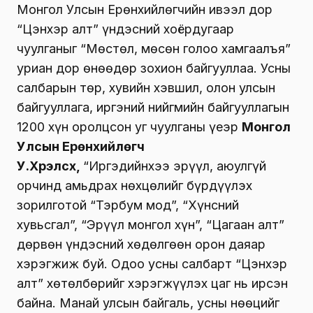
Монгол Улсын Ерөнхийлөгчийн ивээл дор
“Цэнхэр алт” үндэсний хоёрдугаар
чуулганыг “Мөстөл, мөсөн голоо хамгаалъя”
уриан дор өнөөдөр зохион байгууллаа. Усны
салбарын төр, хувийн хэвшил, олон улсын
байгууллага, иргэний нийгмийн байгууллагын
1200 хүн оролцсон уг чуулганы үеэр
Монгол
Улсын Ерөнхийлөгч
У.Хүрэлсүх,
“Иргэдийнхээ эрүүл, аюулгүй
орчинд амьдрах нөхцөлийг бүрдүүлэх
зорилготой “Тэрбум мод”, “Хүнсний
хувьсгал”, “Эрүүл монгол хүн”, “Цагаан алт”
дөрвөн үндэсний хөдөлгөөн орон даяар
хэрэгжиж буй. Одоо усны салбарт “Цэнхэр
алт” хөтөлбөрийг хэрэгжүүлэх цаг нь ирсэн
байна. Манай улсын байгаль, усны нөөцийг