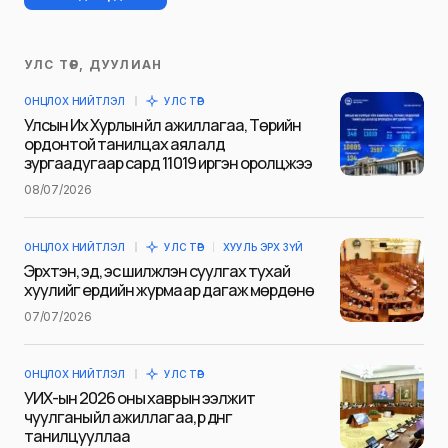
УЛС ТӨР, ДУУЛИАН
Таны имэйл хаягийг нийтлэхгүй.
ОНЦЛОХ НИЙТЛЭЛ
УЛС ТӨР
Шаардлагатай талбаруудыг
*
гэж
Улсын Их Хурлын үйл ажиллагаа, Төрийн
тэмдэглэсэн
ордонтой танилцах аялалд
зургаадугаар сард 11019 иргэн оролцжээ
Name
*
08/07/2026
ОНЦЛОХ НИЙТЛЭЛ
УЛС ТӨР
ХУУЛЬ ЭРХ ЗҮЙ
E-mail
*
Эрхтэн, эд, эс шилжүүлэн суулгах тухай
хуулийг ердийн журмаар дагаж мөрдөнө
07/07/2026
Сэтгэгдэл
*
ОНЦЛОХ НИЙТЛЭЛ
УЛС ТӨР
УИХ-ын 2026 оны хаврын ээлжит
чуулганы үйл ажиллагаа, үр дүнг
танилцууллаа