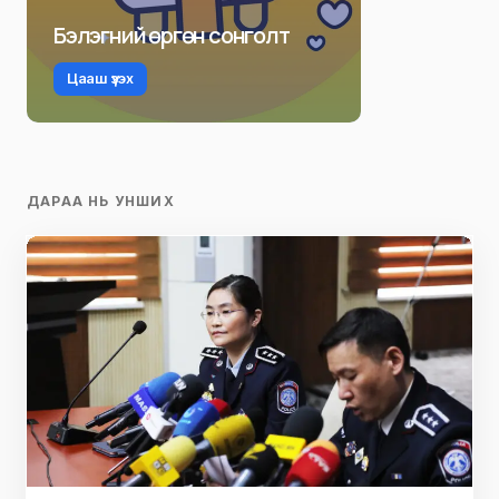
Бэлэгний өргөн сонголт
Цааш үзэх
ДАРАА НЬ УНШИХ