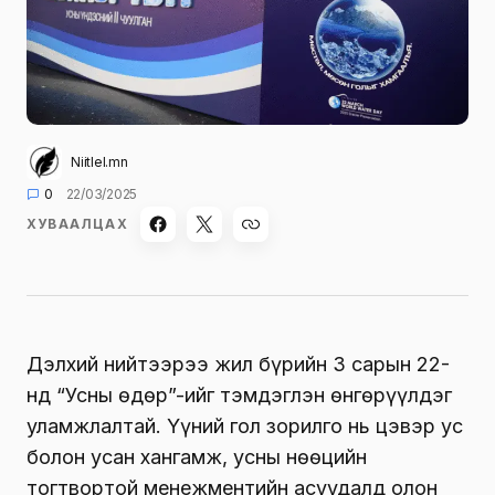
Niitlel.mn
0
22/03/2025
ХУВААЛЦАХ
Дэлхий нийтээрээ жил бүрийн 3 сарын 22-
нд “Усны өдөр”-ийг тэмдэглэн өнгөрүүлдэг
уламжлалтай. Үүний гол зорилго нь цэвэр ус
болон усан хангамж, усны нөөцийн
тогтвортой менежментийн асуудалд олон