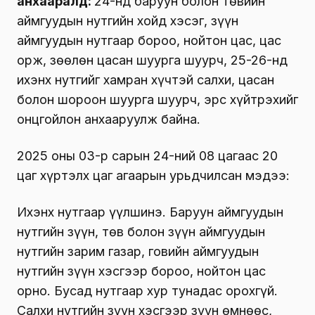
анхааралд:
24-нд баруун болон төвийн
аймгуудын нутгийн хойд хэсэг, зүүн
аймгуудын нутгаар бороо, нойтон цас, цас
орж, зөөлөн цасан шуурга шуурч, 25-26-нд
ихэнх нутгийг хамран хүчтэй салхи, цасан
болон шороон шуурга шуурч, эрс хүйтрэхийг
онцгойлон анхааруулж байна.
2025 оны 03-р сарын 24-ний 08 цагаас 20
цаг хүртэлх цаг агаарын урьдчилсан мэдээ:
Ихэнх нутгаар үүлшинэ. Баруун аймгуудын
нутгийн зүүн, төв болон зүүн аймгуудын
нутгийн зарим газар, говийн аймгуудын
нутгийн зүүн хэсгээр бороо, нойтон цас
орно. Бусад нутгаар хур тунадас орохгүй.
Салхи нутгийн зүүн хэсгээр зүүн өмнөөс,