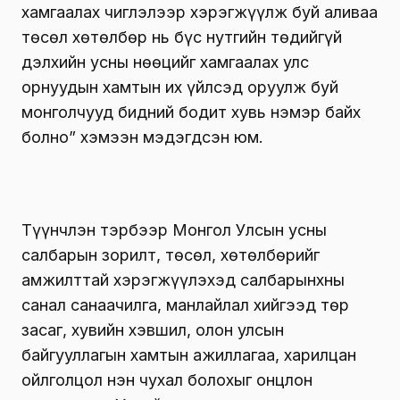
хамгаалах чиглэлээр хэрэгжүүлж буй аливаа
төсөл хөтөлбөр нь бүс нутгийн төдийгүй
дэлхийн усны нөөцийг хамгаалах улс
орнуудын хамтын их үйлсэд оруулж буй
монголчууд бидний бодит хувь нэмэр байх
болно” хэмээн мэдэгдсэн юм.
Түүнчлэн тэрбээр Монгол Улсын усны
салбарын зорилт, төсөл, хөтөлбөрийг
амжилттай хэрэгжүүлэхэд салбарынхны
санал санаачилга, манлайлал хийгээд төр
засаг, хувийн хэвшил, олон улсын
байгууллагын хамтын ажиллагаа, харилцан
ойлголцол нэн чухал болохыг онцлон