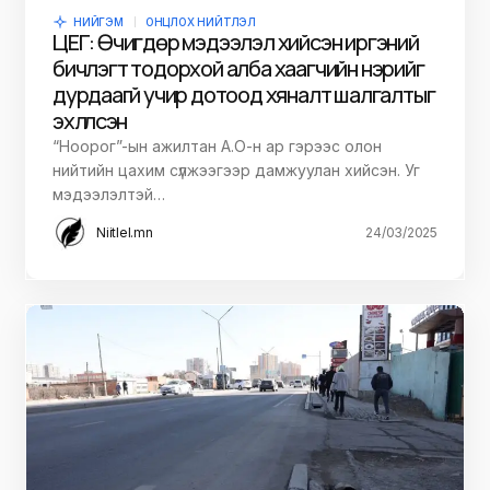
НИЙГЭМ
ОНЦЛОХ НИЙТЛЭЛ
ЦЕГ: Өчигдөр мэдээлэл хийсэн иргэний
бичлэгт тодорхой алба хаагчийн нэрийг
дурдаагүй учир дотоод хяналт шалгалтыг
эхлүүлсэн
“Ноорог”-ын ажилтан А.О-н ар гэрээс олон
нийтийн цахим сүлжээгээр дамжуулан хийсэн. Уг
мэдээлэлтэй…
Niitlel.mn
24/03/2025