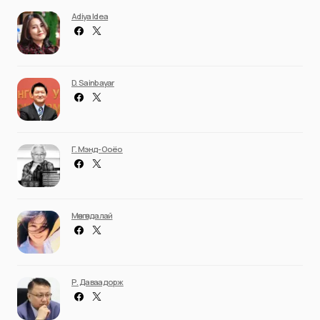
Adiya Idea
D. Sainbayar
Г. Мэнд-Ооёо
Мөнгөндалай
Р. Даваадорж