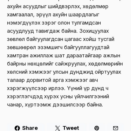
ахуйн асуудлыг шийдвэрлэх, хөдөлмөр
хамгаалал, эрүүл ахуйн шаардлагыг
нэмэгдүүлэх зэрэг олон тулгамдсан
асуудлууд тавигдаж байна. Зохицуулах
зөвлөл байгуулагдсан цагаас хойш тусгай
зөвшөөрөл эзэмшигч байгууллагуудтай
хамтран ажиллаж шат дараатайгаар ажлын
байрны нөхцөлийг сайжруулах, хөдөлмөрийн
хөлсний хэмжээг улсын дунджид ойртуулах
талаар дорвитой арга хэмжээг авч
хэрэгжүүлсээр ирлээ. Үүний үр дүнд ч
хэрэглэгчдэд хүрэх усны үйлчилгээний
чанар, хүртээмж дээшилсээр байна.
Share
Tweet