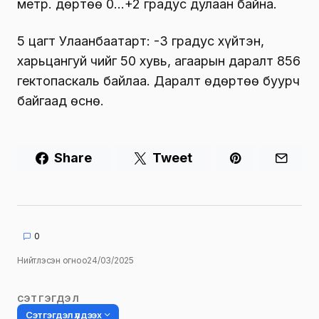
метр. Өдөртөө 0…+2 градус дулаан байна.
5 цагт Улаанбаатарт: -3 градус хүйтэн,
харьцангуй чийг 50 хувь, агаарын даралт 856
гектопаскаль байлаа. Даралт өдөртөө буурч
байгаад өснө.
Share
Tweet
0
Нийтлэсэн огноо
24/03/2025
СЭТГЭГДЭЛ
Сэтгэгдэл үлдээх