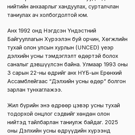
нийтийн анхаарлыг хандуулах, сурталчлан
таниулах ач холбогдолтой юм.
Анх 1992 онд Нэгдсэн Үндэстний
Байгууллагын Хүрээлэн буй орчин, Хөгжлийн
тухай олон улсын хурлын (UNCED) үеэр
дэлхийн усны тэмдэглэлт өдөртэй болох
саналыг дэвшүүлсэн байна. Улмаар 1993 оны
3 сарын 22-ны өдрийг анх НҮБ-ын Ерөнхий
Ассамблейгаас “Дэлхийн усны өдөр” болгон
зарлан тунхаглажээ.
Жил бүрийн энэ өдрөөр цэвэр усны тухай
тодорхой онцлог сэдвийг хөндөн олон
нийтэд тайлбарлан таниулж байдаг. 2025
оны Дэлхийн усны өдрүүдийн хүрээнд