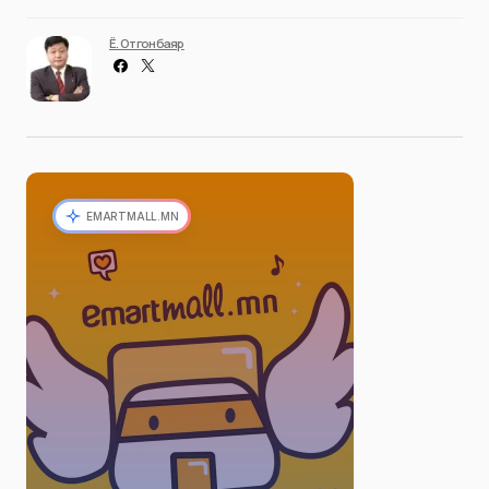
Ё. Отгонбаяр
EMARTMALL.MN