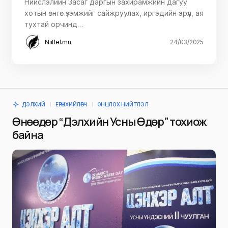
Нийслэлийн Засаг даргын захирамжийн дагуу
хотын өнгө үзэмжийг сайжруулах, иргэдийн эрүүл, ая
тухтай орчинд…
Niitlel.mn
24/03/2025
ДЭЛХИЙ
ЕРӨНХИЙЛӨГЧ
ОНЦЛОХ НИЙТЛЭЛ
Өнөөдөр “Дэлхийн Усны Өдөр” тохиож
байна