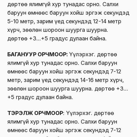
Өдөртөө ялимгүй хур тунадас орно. Салхи
баруун өмнөөс баруун хойш эргэж секундэд
5-10 метр, зарим үед секундэд 12-14 метр
хүрч, зөөлөн шороон шуурга шуурна.
Өдөртөө +3…+5 градус дулаан байна.
БАГАНУУР ОРЧМООР:
Үүлэрхэг. Өдөртөө
ялимгүй хур тунадас орно. Салхи баруун
өмнөөс баруун хойш эргэж секундэд 7-12
метр, зарим үед секундэд 14-16 метр хүрч,
зөөлөн шороон шуурга шуурна. Өдөртөө +3…
+5 градус дулаан байна.
ТЭРЭЛЖ ОРЧМООР
: Үүлэрхэг. Өдөртөө
ялимгүй хур тунадас орно. Салхи баруун
өмнөөс баруун хойш эргэж секундэд 7-12