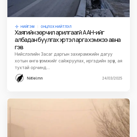
НИЙГЭМ
ОНЦЛОХ НИЙТЛЭЛ
Хаягийн зөрчил арилгаагүй ААН-ийг
албадан буулгах хүртэл арга хэмжээ авна
гэв
Нийслэлийн Засаг даргын захирамжийн дагуу
хотын өнгө үзэмжийг сайжруулах, иргэдийн эрүүл, ая
тухтай орчинд…
Niitlel.mn
24/03/2025