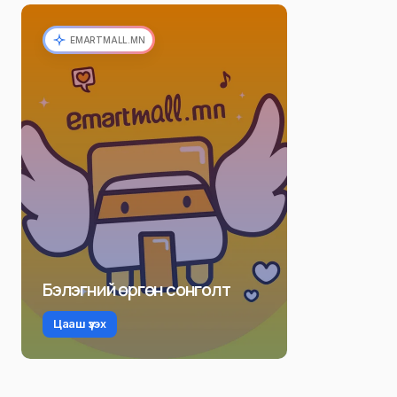
EMARTMALL.MN
Бэлэгний өргөн сонголт
Цааш үзэх