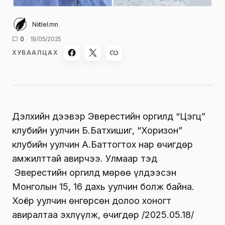
Niitlel.mn
0
19/05/2025
ХУВААЛЦАХ
Дэлхийн дээвэр Эверестийн оргилд “Цэгц”
клубийн уулчин Б.Батхишиг, “Хоризон”
клубийн уулчин А.Баттогтох нар өчигдөр
амжилттай авирчээ. Улмаар тэд
Эверестийн оргилд мөрөө үлдээсэн
Монголын 15, 16 дахь уулчин болж байна.
Хоёр уулчин өнгөрсөн долоо хоногт
авиралтаа эхлүүлж, өчигдөр /2025.05.18/