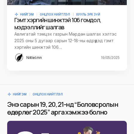
НИЙГЭМ
ОНЦЛОХ НИЙТЛЭЛ
ХУУЛЬ ЭРХ ЗҮЙ
Гэмт хэргийн шинжтэй 106 гомдол,
мэдээллийг шалгав
Авлигатай тэмцэх газрын Мөрдөн шалгах хэлтэс
2025 оны 5 дугаар сарын 12-18-ны өдрүүдэд гэмт
хэргийн шинжтэй 106…
Niitlel.mn
19/05/2025
НИЙГЭМ
ОНЦЛОХ НИЙТЛЭЛ
Энэ сарын 19, 20, 21-нд “Боловсролын
өдөрлөг 2025” арга хэмжээ болно