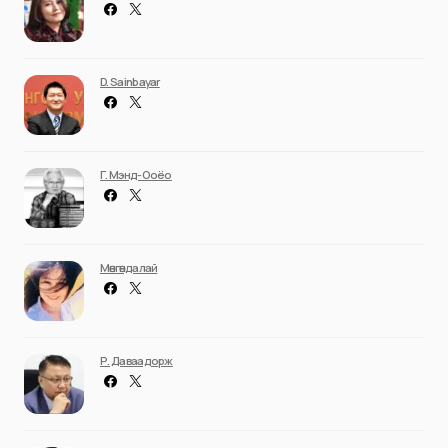
D. Sainbayar
Г. Мэнд-Ооёо
Мөнгөндалай
Р. Даваадорж