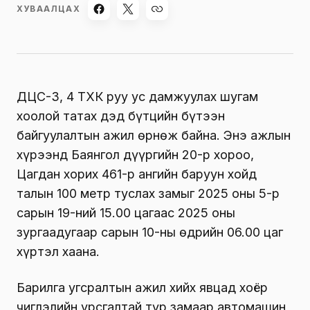
ХУВААЛЦАХ
ДЦС-3, 4 ТӨХК руу ус дамжуулах шугам
хоолой татах дэд бүтцийн бүтээн
байгуулалтын ажил өрнөж байна. Энэ ажлын
хүрээнд Баянгол дүүргийн 20-р хороо,
Цагдан хорих 461-р ангийн баруун хойд
талын 100 метр туслах замыг 2025 оны 5-р
сарын 19-ний 15.00 цагаас 2025 оны
зургаадугаар сарын 10-ны өдрийн 06.00 цаг
хүртэл хаана.
Барилга угсралтын ажил хийх явцад хоёр
чиглэлийн урсгалтай түр замаар автомашин