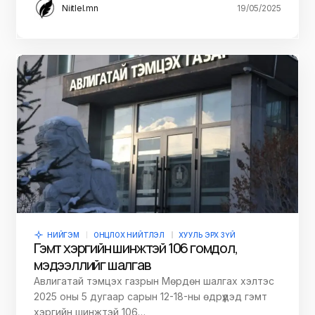
Niitlel.mn
19/05/2025
НИЙГЭМ
ОНЦЛОХ НИЙТЛЭЛ
ХУУЛЬ ЭРХ ЗҮЙ
Гэмт хэргийн шинжтэй 106 гомдол,
мэдээллийг шалгав
Авлигатай тэмцэх газрын Мөрдөн шалгах хэлтэс
2025 оны 5 дугаар сарын 12-18-ны өдрүүдэд гэмт
хэргийн шинжтэй 106…