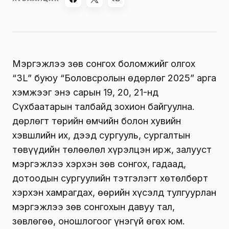
Мэргэжлээ зөв сонгох боломжийг олгох
“3L” буюу “Боловсролын өдөрлөг 2025” арга
хэмжээг энэ сарын 19, 20, 21-нд
Сүхбаатарын талбайд зохион байгуулна.
Өдөрлөгт төрийн өмчийн болон хувийн
хэвшлийн их, дээд сургууль, сургалтын
төвүүдийн төлөөлөл хүрэлцэн ирж, залууст
мэргэжлээ хэрхэн зөв сонгох, гадаад,
дотоодын сургуулийн тэтгэлэгт хөтөлбөрт
хэрхэн хамрагдах, өөрийн хүсэлд тулгуурлан
мэргэжлээ зөв сонгохын давуу тал,
зөвлөгөө, оношлогоог үнэгүй өгөх юм.