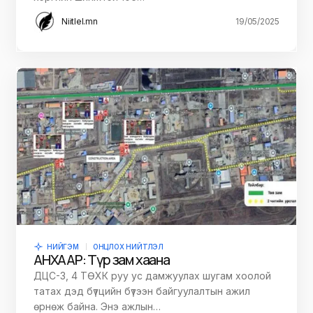
Niitlel.mn
19/05/2025
НИЙГЭМ
ОНЦЛОХ НИЙТЛЭЛ
АНХААР: Түр зам хаана
ДЦС-3, 4 ТӨХК руу ус дамжуулах шугам хоолой
татах дэд бүтцийн бүтээн байгуулалтын ажил
өрнөж байна. Энэ ажлын…