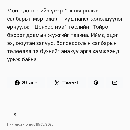
Мөн өдөрлөгийн үеэр боловсролын
салбарын мэргэжилтнүүд панел хэлэлцүүлэг
өрнүүлж, “Цонхоо нээ” төслийн “Тойрог”
бэсрэг драмын жүжгийг тавина. Иймд эцэг
эх, оюутан залуус, боловсролын салбарын
төлөөлөл та бүхнийг энэхүү арга хэмжээнд
урьж байна.
Share
Tweet
0
Нийтлэсэн огноо
19/05/2025