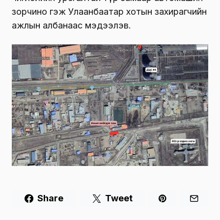
зорчино гэж Улаанбаатар хотын захирагчийн
ажлын албанаас мэдээлэв.
Share
Tweet