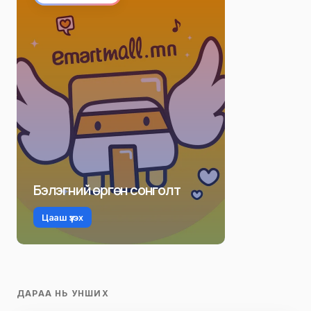
Бэлэгний өргөн сонголт
Цааш үзэх
ДАРАА НЬ УНШИХ