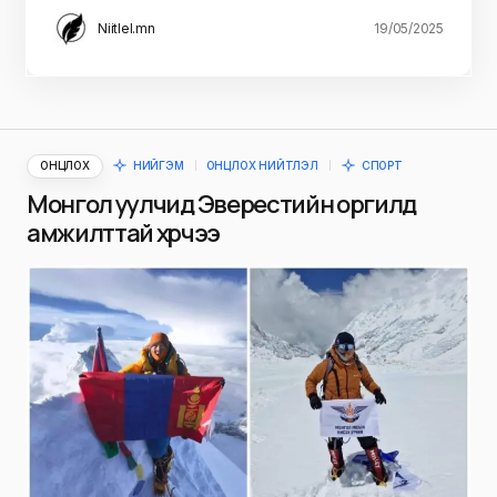
Niitlel.mn
19/05/2025
ОНЦЛОХ
НИЙГЭМ
ОНЦЛОХ НИЙТЛЭЛ
СПОРТ
Монгол уулчид Эверестийн оргилд
амжилттай хүрчээ