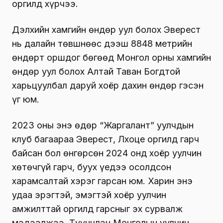
оргилд хүрчээ.
Дэлхийн хамгийн өндөр уул болох Эверест
нь далайн төвшнөөс дээш 8848 метрийн
өндөрт оршдог бөгөөд Монгол орны хамгийн
өндөр уул болох Алтай Таван Богдтой
харьцуулбал даруй хоёр дахин өндөр гэсэн
үг юм.
2023 оны энэ өдөр “Жаргалант” уулчдын
клуб багаараа Эверест, Лхоце оргилд гарч
байсан бол өнгөрсөн 2024 онд хоёр уулчин
хөтөчгүй гарч, буух үедээ осолдсон
харамсалтай хэрэг гарсан юм. Харин энэ
удаа эрэгтэй, эмэгтэй хоёр уулчин
амжилттай оргилд гарсныг эх сурвалж
мэдээлжээ. Түүнчлэн Монголын уулчин