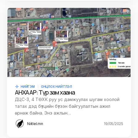
НИЙГЭМ
ОНЦЛОХ НИЙТЛЭЛ
АНХААР: Түр зам хаана
ДЦС-3, 4 ТӨХК руу ус дамжуулах шугам хоолой
татах дэд бүтцийн бүтээн байгуулалтын ажил
өрнөж байна. Энэ ажлын…
Niitlel.mn
19/05/2025