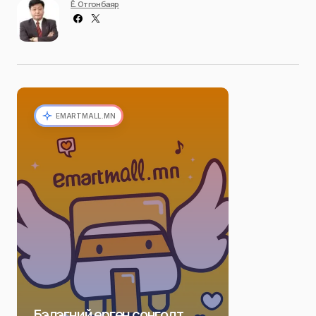
Ё. Отгонбаяр
EMARTMALL.MN
Бэлэгний өргөн сонголт