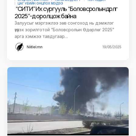
ЦАГ ҮЕИЙН ОНЦЛОХ МЭДЭЭ
“СИТИ” Их сургууль “Боловсролын өдөрлөг
2025”-д оролцож байна
Залуусыг мэргэжлээ зөв сонгоход нь дэмжлэг
үзүүлэх зорилготой “Боловсролын Өдөрлөг 2025”
арга хэмжээ тавдугаар…
Niitlel.mn
19/05/2025