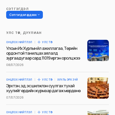
СЭТГЭГДЭЛ
Сэтгэгдэл үлдээх
УЛС ТӨР, ДУУЛИАН
Таны имэйл хаягийг нийтлэхгүй.
ОНЦЛОХ НИЙТЛЭЛ
УЛС ТӨР
Шаардлагатай талбаруудыг
*
гэж
Улсын Их Хурлын үйл ажиллагаа, Төрийн
тэмдэглэсэн
ордонтой танилцах аялалд
зургаадугаар сард 11019 иргэн оролцжээ
Name
*
08/07/2026
ОНЦЛОХ НИЙТЛЭЛ
УЛС ТӨР
ХУУЛЬ ЭРХ ЗҮЙ
E-mail
*
Эрхтэн, эд, эс шилжүүлэн суулгах тухай
хуулийг ердийн журмаар дагаж мөрдөнө
07/07/2026
Сэтгэгдэл
*
ОНЦЛОХ НИЙТЛЭЛ
УЛС ТӨР