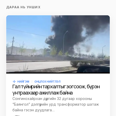
ДАРАА НЬ УНШИХ
НИЙГЭМ
ОНЦЛОХ НИЙТЛЭЛ
Гал түймрийн тархалтыг зогсоож, бүрэн
унтраахаар ажиллаж байна
Сонгинохайрхан дүүргийн 32 дугаар хорооны
“Баянгол” дэлгүүрийн урд трансформатор шатаж
байна гэсэн дуудлага…