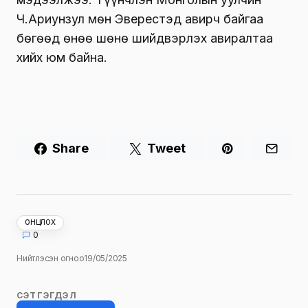
Ч.Ариунзул мөн Эверестэд авирч байгаа
бөгөөд өнөө шөнө шийдвэрлэх авиралтаа
хийх юм байна.
Share
Tweet
ОНЦЛОХ
0
Нийтлэсэн огноо
19/05/2025
СЭТГЭГДЭЛ