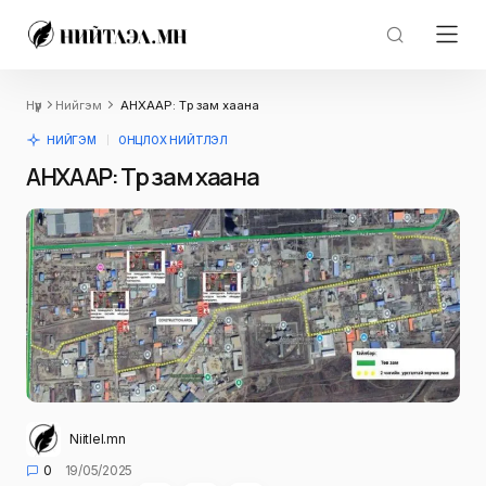
Нүүр
Нийгэм
АНХААР: Түр зам хаана
НИЙГЭМ
ОНЦЛОХ НИЙТЛЭЛ
АНХААР: Түр зам хаана
Niitlel.mn
0
19/05/2025