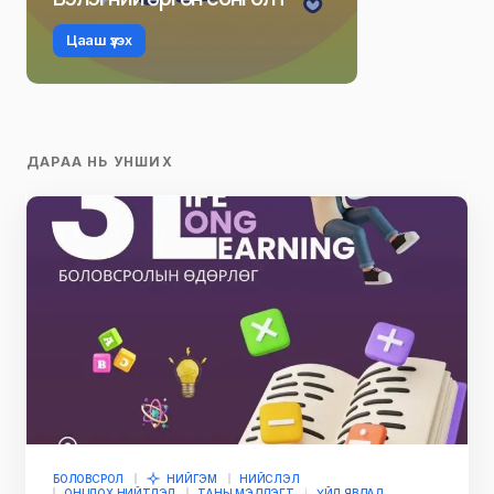
Цааш үзэх
ДАРАА НЬ УНШИХ
БОЛОВСРОЛ
НИЙГЭМ
НИЙСЛЭЛ
ОНЦЛОХ НИЙТЛЭЛ
ТАНЫ МЭДЛЭГТ
ҮЙЛ ЯВДАЛ