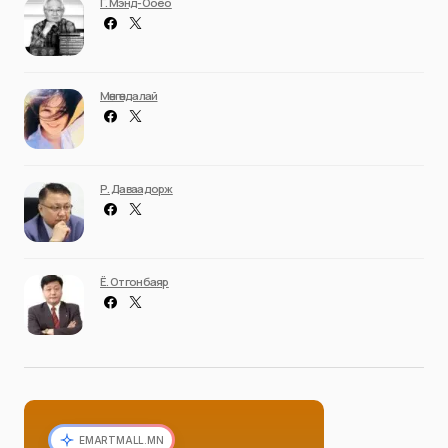
Г. Мэнд-Ооёо
Мөнгөндалай
Р. Даваадорж
Ё. Отгонбаяр
EMARTMALL.MN