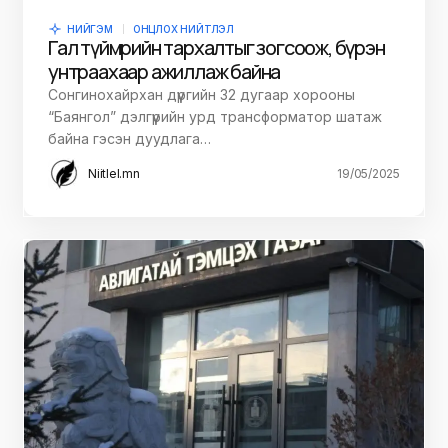
НИЙГЭМ
ОНЦЛОХ НИЙТЛЭЛ
Гал түймрийн тархалтыг зогсоож, бүрэн
унтраахаар ажиллаж байна
Сонгинохайрхан дүүргийн 32 дугаар хорооны
“Баянгол” дэлгүүрийн урд трансформатор шатаж
байна гэсэн дуудлага…
Niitlel.mn
19/05/2025