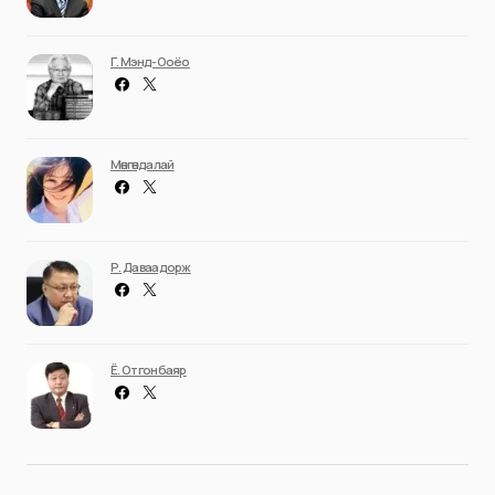
Г. Мэнд-Ооёо
Мөнгөндалай
Р. Даваадорж
Ё. Отгонбаяр