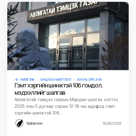
НИЙГЭМ
ОНЦЛОХ НИЙТЛЭЛ
ХУУЛЬ ЭРХ ЗҮЙ
Гэмт хэргийн шинжтэй 106 гомдол,
мэдээллийг шалгав
Авлигатай тэмцэх газрын Мөрдөн шалгах хэлтэс
2025 оны 5 дугаар сарын 12-18-ны өдрүүдэд гэмт
хэргийн шинжтэй 106…
Niitlel.mn
19/05/2025