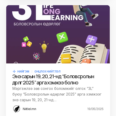
НИЙГЭМ
ОНЦЛОХ НИЙТЛЭЛ
Энэ сарын 19, 20, 21-нд “Боловсролын
өдөрлөг 2025” арга хэмжээ болно
Мэргэжлээ зөв сонгох боломжийг олгох “3L”
буюу “Боловсролын өдөрлөг 2025” арга хэмжээг
энэ сарын 19, 20, 21-нд…
Niitlel.mn
19/05/2025