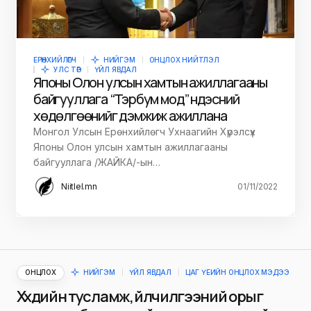
ЕРӨНХИЙЛӨГЧ
НИЙГЭМ
ОНЦЛОХ НИЙТЛЭЛ
УЛС ТӨР
ҮЙЛ ЯВДАЛ
Японы Олон улсын хамтын ажиллагааны
байгууллага “Тэрбум мод” үндэсний
хөдөлгөөнийг дэмжиж ажиллана
Монгол Улсын Ерөнхийлөгч Ухнаагийн Хүрэлсүх
Японы Олон улсын хамтын ажиллагааны
байгууллага /ЖАЙКА/-ын…
Niitlel.mn
01/11/2022
ОНЦЛОХ
НИЙГЭМ
ҮЙЛ ЯВДАЛ
ЦАГ ҮЕИЙН ОНЦЛОХ МЭДЭЭ
Хүүхдийн тусламж, үйлчилгээний орыг