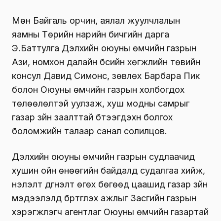
Мөн Байгаль орчин, аялал жуулчлалын
яамны Төрийн нарийн бичгийн дарга
Э.Баттулга Дэлхийн оюуны өмчийн газрын
Ази, номхон далайн бүсийн хөгжлийн төвийн
консул Давид Симонс, зөвлөх Барбара Пик
болон Оюуны өмчийн газрын холбогдох
төлөөлөлтэй уулзаж, хуш модны самрыг
газар зүйн заалттай бүтээгдэхүүн болгох
боломжийн талаар санал солилцов.
Дэлхийн оюуны өмчийн газрын судлаачид
хушин ойн өнөөгийн байдалд судалгаа хийж,
үнэлэлт дүгнэлт өгөх бөгөөд цаашид газар зүйн
мэдээлэлд бүртгүүлэх ажлыг Засгийн газрын
хэрэгжүүлэгч агентлаг Оюуны өмчийн газартай