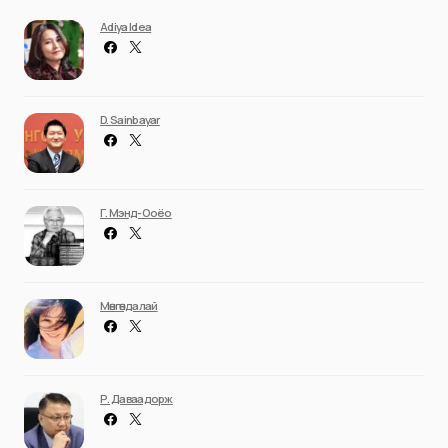
Adiya Idea
D. Sainbayar
Г. Мэнд-Ооёо
Мөнгөндалай
Р. Даваадорж