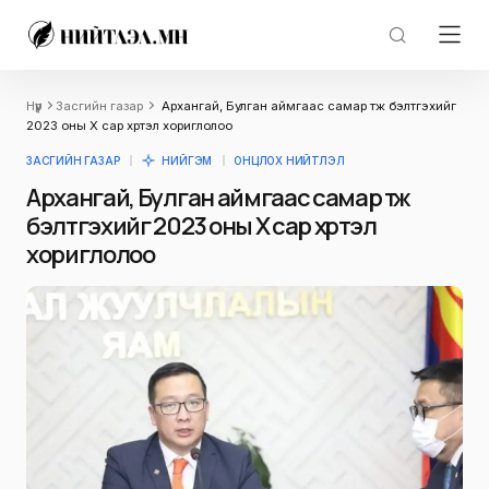
Нүүр
Засгийн газар
Архангай, Булган аймгаас самар түүж бэлтгэхийг
2023 оны X сар хүртэл хориглолоо
ЗАСГИЙН ГАЗАР
НИЙГЭМ
ОНЦЛОХ НИЙТЛЭЛ
Архангай, Булган аймгаас самар түүж
бэлтгэхийг 2023 оны X сар хүртэл
хориглолоо