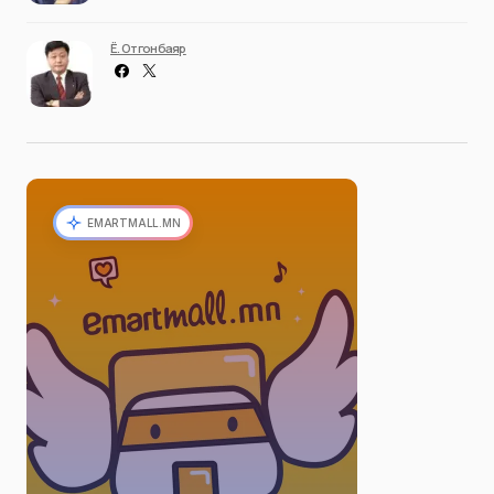
Ё. Отгонбаяр
EMARTMALL.MN