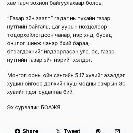
хамтарч зохион байгуулахаар болов.
“Газар зүйн заалт” гэдэг нь тухайн газар
нутгийн байгаль, цаг уурын нөхцөлөөр
тодорхойлогдсон чанар, нэр хүнд, бусад
онцлог шинж чанар бүхий бараа,
бүтээгдэхүүнийг үйлдвэрлэсэн улс, бүс, газар
нутгийн газар зүйн нэрийг хэлдэг.
Монгол орны ойн сангийн 5,17 хувийг эзэлдэг
хушин ойгоос дэлхийн хуш модны самрын 30
хувийг түүдэг судалгаа бий.
Эх сурвалж: БОАЖЯ
Share
Tweet