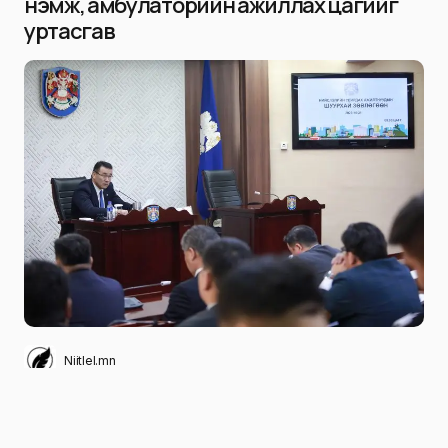
нэмж, амбулаторийн ажиллах цагийг
уртасгав
Niitlel.mn
0
31/10/2022
ХУВААЛЦАХ