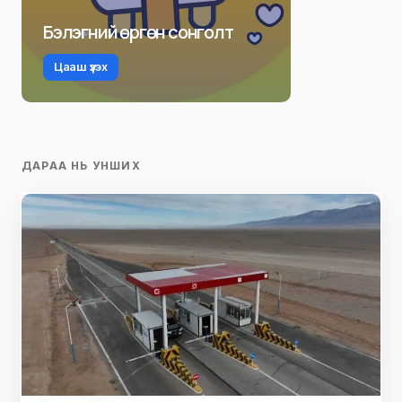
Бэлэгний өргөн сонголт
Цааш үзэх
ДАРАА НЬ УНШИХ