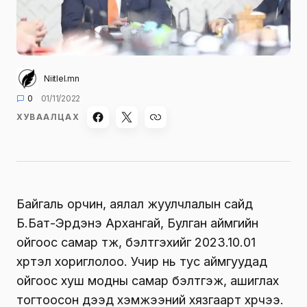
Niitlel.mn
0
01/11/2022
ХУВААЛЦАХ
Байгаль орчин, аялал жуулчлалын сайд
Б.Бат-Эрдэнэ Архангай, Булган аймгийн
ойгоос самар түүж, бэлтгэхийг 2023.10.01
хүртэл хориглолоо. Учир нь тус аймгуудад
ойгоос хуш модны самар бэлтгэж, ашиглах
тогтоосон дээд хэмжээний хязгаарт хүрчээ.