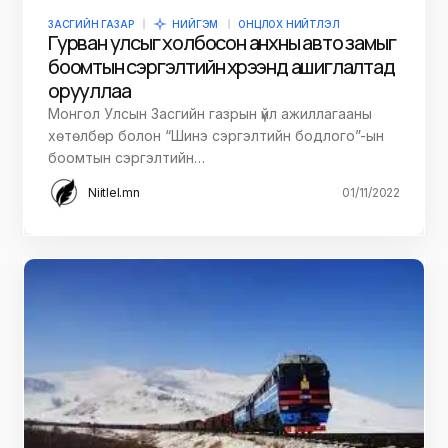
ЗАСГИЙН ГАЗАР
НИЙГЭМ
ОНЦЛОХ НИЙТЛЭЛ
Гурван улсыг холбосон анхны авто замыг
боомтын сэргэлтийн хүрээнд ашиглалтад
орууллаа
Монгол Улсын Засгийн газрын үйл ажиллагааны
хөтөлбөр болон “Шинэ сэргэлтийн бодлого”-ын
боомтын сэргэлтийн…
Niitlel.mn
01/11/2022