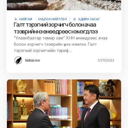
НИЙГЭМ
ОНЦЛОХ НИЙТЛЭЛ
ЭДИЙН ЗАСАГ
Галт тэрэгний зорчигч болон ачаа
тээврийн үнэ өнөөдрөөс нэмэгдлээ
“Улаанбаатар төмөр зам” ХНН өнөөдрөөс ачаа
болон зорчигч тээврийн үнээ нэмлээ. Галт
тэрэгний зорчигчийн тариф…
Niitlel.mn
01/11/2022