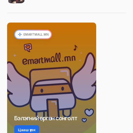
EMARTMALL.MN
Бэлэгний өргөн сонголт
Цааш үзэх