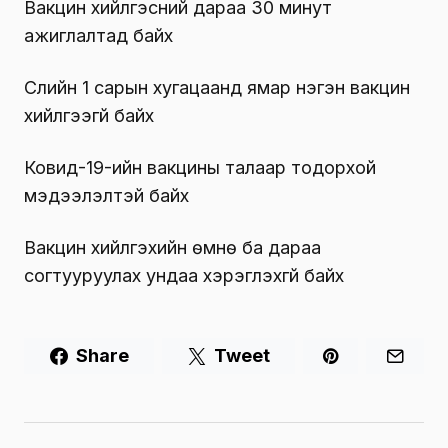
Вакцин хийлгэсний дараа 30 минут
ажиглалтад байх
Сүүлийн 1 сарын хугацаанд ямар нэгэн вакцин
хийлгээгүй байх
Ковид-19-ийн вакцины талаар тодорхой
мэдээлэлтэй байх
Вакцин хийлгэхийн өмнө ба дараа
согтууруулах ундаа хэрэглэхгүй байх
Share
Tweet