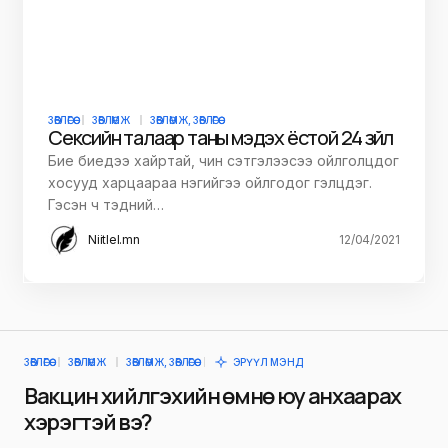
ЗӨВЛӨГӨӨ
ЗӨВЛӨМЖ
ЗӨВЛӨМЖ, ЗӨВЛӨГӨӨ
Сексийн талаар таны мэдэх ёстой 24 зүйл
Бие биедээ хайртай, чин сэтгэлээсээ ойлголцдог
хосууд харцаараа нэгийгээ ойлгодог гэлцдэг.
Гэсэн ч тэдний…
Niitlel.mn
12/04/2021
ЗӨВЛӨГӨӨ
ЗӨВЛӨМЖ
ЗӨВЛӨМЖ, ЗӨВЛӨГӨӨ
ЭРҮҮЛ МЭНД
Вакцин хийлгэхийн өмнө юу анхаарах
хэрэгтэй вэ?