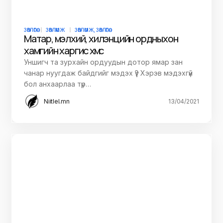
ЗӨВЛӨГӨӨ
ЗӨВЛӨМЖ
ЗӨВЛӨМЖ, ЗӨВЛӨГӨӨ
Матар, мэлхий, хилэнцийн ордныхон
хамгийн харгис хүмүүс
Уншигч та зурхайн ордуудын дотор ямар зан
чанар нуугдаж байдгийг мэдэх үү? Хэрэв мэдэхгүй
бол анхаарлаа түр…
Niitlel.mn
13/04/2021