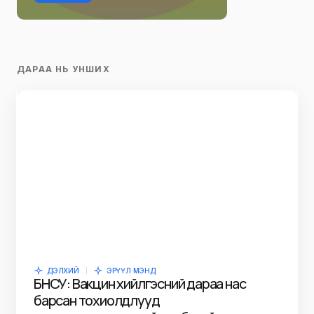
ДАРАА НЬ УНШИХ
ДЭЛХИЙ
ЭРҮҮЛ МЭНД
БНСУ: Вакцин хийлгэсний дараа нас
барсан тохиолдлууд