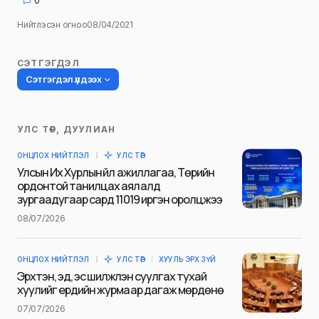
0
Нийтлэсэн огноо
08/04/2021
СЭТГЭГДЭЛ
Сэтгэгдэл үлдээх
УЛС ТӨР, ДУУЛИАН
Таны имэйл хаягийг нийтлэхгүй.
ОНЦЛОХ НИЙТЛЭЛ
УЛС ТӨР
Шаардлагатай талбаруудыг
*
гэж
Улсын Их Хурлын үйл ажиллагаа, Төрийн
тэмдэглэсэн
ордонтой танилцах аялалд
зургаадугаар сард 11019 иргэн оролцжээ
Name
*
08/07/2026
ОНЦЛОХ НИЙТЛЭЛ
УЛС ТӨР
ХУУЛЬ ЭРХ ЗҮЙ
E-mail
*
Эрхтэн, эд, эс шилжүүлэн суулгах тухай
хуулийг ердийн журмаар дагаж мөрдөнө
07/07/2026