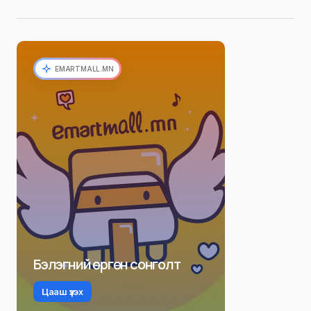
EMARTMALL.MN
Бэлэгний өргөн сонголт
Цааш үзэх