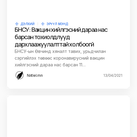
ДЭЛХИЙ
ЭРҮҮЛ МЭНД
БНСУ: Вакцин хийлгэсний дараа нас
барсан тохиолдлууд
дархлаажуулалттай холбоогүй
БНСУ-ын Өвчинд хяналт тавих, урьдчилан
сэргийлэх төвөөс коронавирусний вакцин
хийлгэсний дараа нас барсан 11…
Niitlel.mn
13/04/2021