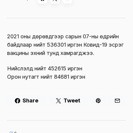
2021 оны дөрөвдүгээр сарын 07-ны өдрийн
байдлаар нийт 536301 иргэн Ковид-19 эсрэг
вакцины эхний тунд хамрагджээ.
Нийслэлд нийт 452615 иргэн
Орон нутагт нийт 84681 иргэн
Share
Tweet