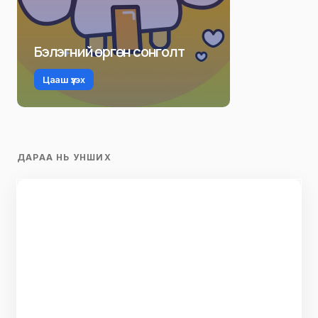
Бэлэгний өргөн сонголт
Цааш үзэх
ДАРАА НЬ УНШИХ