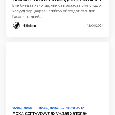
Бие биедээ хайртай, чин сэтгэлээсээ ойлголцдог
хосууд харцаараа нэгийгээ ойлгодог гэлцдэг.
Гэсэн ч тэдний…
Niitlel.mn
12/04/2021
ЗӨВЛӨГӨӨ
ЗӨВЛӨМЖ
ЗӨВЛӨМЖ, ЗӨВЛӨГӨӨ
ЭРҮҮЛ МЭНД
Архи, согтууруулах ундаа хэтрүүлэн