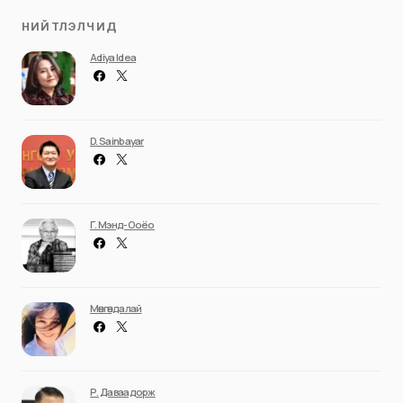
НИЙТЛЭЛЧИД
Adiya Idea
D. Sainbayar
Г. Мэнд-Ооёо
Мөнгөндалай
Р. Даваадорж