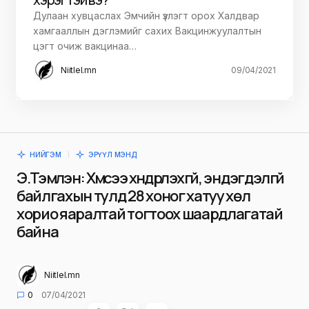
Дулаан хувцаслах Эмчийн үзлэгт орох Халдвар
хамгааллын дэглэмийг сахих Вакцинжуулалтын
цэгт очиж вакцинаа…
Niitlel.mn
09/04/2021
НИЙГЭМ
ЭРҮҮЛ МЭНД
Э.Тэмүүлэн: Хүмүүсээ хүндрүүлэхгүй, эндэгдэлгүй
байлгахын тулд 28 хоног хатуу хөл
хорио яаралтай тогтоох шаардлагатай
байна
Niitlel.mn
0
07/04/2021