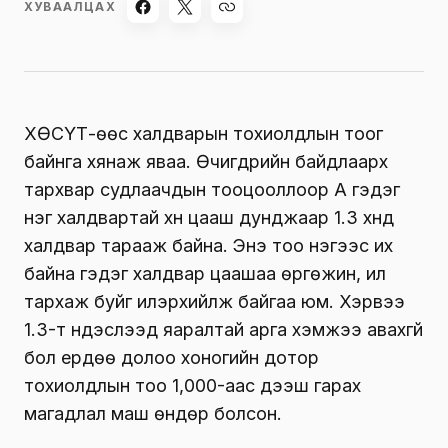
ХУВААЛЦАХ
ХӨСҮТ-өөс халдварын тохиолдлын тоог
байнга хянаж яваа. Өчигдрийн байдлаарх
тархвар судлаачдын тооцооллоор А гэдэг
нэг халдвартай хүн цааш дунджаар 1.3 хүнд
халдвар тарааж байна. Энэ тоо нэгээс их
байна гэдэг халдвар цаашаа өргөжин, илүү
тархаж буйг илэрхийлж байгаа юм. Хэрвээ
1.3-т үндэслээд яаралтай арга хэмжээ авахгүй
бол ердөө долоо хоногийн дотор
тохиолдлын тоо 1,000-аас дээш гарах
магадлал маш өндөр болсон.