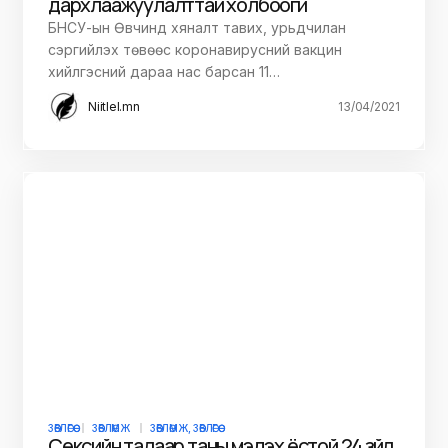
дархлаажуулалттай холбоогүй
БНСУ-ын Өвчинд хяналт тавих, урьдчилан
сэргийлэх төвөөс коронавирусний вакцин
хийлгэсний дараа нас барсан 11…
Niitlel.mn
13/04/2021
ЗӨВЛӨГӨӨ
ЗӨВЛӨМЖ
ЗӨВЛӨМЖ, ЗӨВЛӨГӨӨ
Сексийн талаар таны мэдэх ёстой 24 зүйл