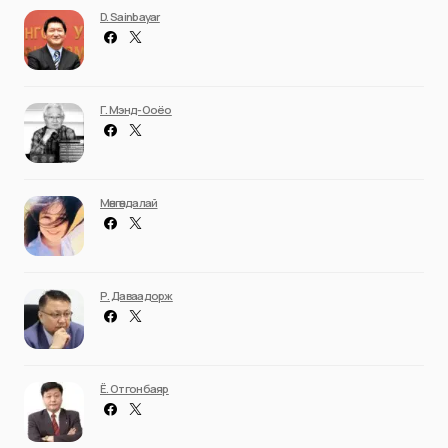
D. Sainbayar
Г. Мэнд-Ооёо
Мөнгөндалай
Р. Даваадорж
Ё. Отгонбаяр