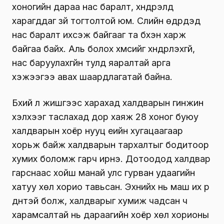
хоногийн дараа нас баралт, хүндрэлүүд
харагддаг зүй тогтолтой юм. Сүүлийн өдрүүдэд
нас баралт ихсэж байгааг та бүхэн харж
байгаа байх. Аль болох хүмүүсийг хүндрүүлэхгүй,
нас баруулахгүйн тулд яаралтай арга
хэжээгээ авах шаардлагатай байна.
Бүхий л жишгээс харахад халдварын гинжин
хэлхээг таслахад дор хаяж 28 хоног буюу
халдварын хоёр нууц үеийн хугацаагаар
хорьж байж халдварын тархалтыг бодитоор
хумих боломж гарч ирнэ. Дотоодод халдвар
гарснаас хойш манай улс гурван удаагийн
хатуу хөл хорио тавьсан. Эхнийх нь маш их үр
дүнтэй болж, халдварыг хумиж чадсан ч
харамсалтай нь дараагийн хоёр хөл хорионы