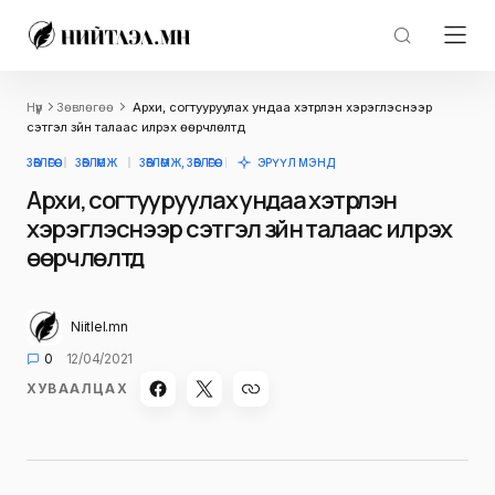
Нүүр
Зөвлөгөө
Архи, согтууруулах ундаа хэтрүүлэн хэрэглэснээр
сэтгэл зүйн талаас илрэх өөрчлөлтүүд
ЗӨВЛӨГӨӨ
ЗӨВЛӨМЖ
ЗӨВЛӨМЖ, ЗӨВЛӨГӨӨ
ЭРҮҮЛ МЭНД
Архи, согтууруулах ундаа хэтрүүлэн
хэрэглэснээр сэтгэл зүйн талаас илрэх
өөрчлөлтүүд
Niitlel.mn
0
12/04/2021
ХУВААЛЦАХ