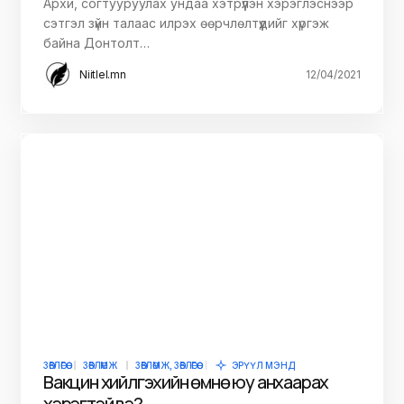
Архи, согтууруулах ундаа хэтрүүлэн хэрэглэснээр
сэтгэл зүйн талаас илрэх өөрчлөлтүүдийг хүргэж
байна Донтолт…
Niitlel.mn
12/04/2021
ЗӨВЛӨГӨӨ
ЗӨВЛӨМЖ
ЗӨВЛӨМЖ, ЗӨВЛӨГӨӨ
ЭРҮҮЛ МЭНД
Вакцин хийлгэхийн өмнө юу анхаарах
хэрэгтэй вэ?