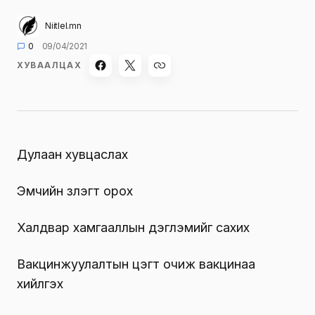
Niitlel.mn
0
09/04/2021
ХУВААЛЦАХ
Дулаан хувцаслах
Эмчийн үзлэгт орох
Халдвар хамгааллын дэглэмийг сахих
Вакцинжуулалтын цэгт очиж вакцинаа
хийлгэх