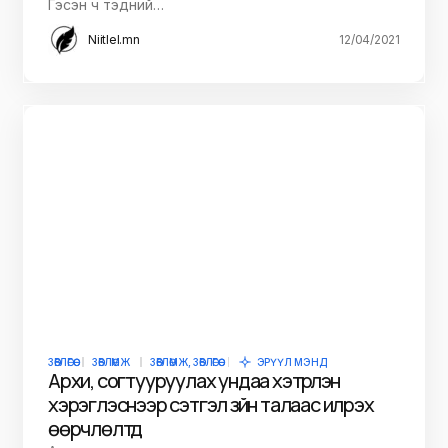
Гэсэн ч тэдний…
Niitlel.mn
12/04/2021
ЗӨВЛӨГӨӨ
ЗӨВЛӨМЖ
ЗӨВЛӨМЖ, ЗӨВЛӨГӨӨ
ЭРҮҮЛ МЭНД
Архи, согтууруулах ундаа хэтрүүлэн
хэрэглэснээр сэтгэл зүйн талаас илрэх
өөрчлөлтүүд