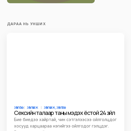
ДАРАА НЬ УНШИХ
ЗӨВЛӨГӨӨ
ЗӨВЛӨМЖ
ЗӨВЛӨМЖ, ЗӨВЛӨГӨӨ
Сексийн талаар таны мэдэх ёстой 24 зүйл
Бие биедээ хайртай, чин сэтгэлээсээ ойлголцдог
хосууд харцаараа нэгийгээ ойлгодог гэлцдэг.