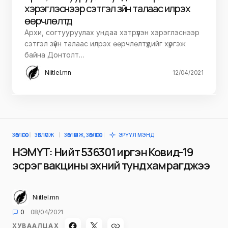
хэрэглэснээр сэтгэл зүйн талаас илрэх
өөрчлөлтүүд
Архи, согтууруулах ундаа хэтрүүлэн хэрэглэснээр
сэтгэл зүйн талаас илрэх өөрчлөлтүүдийг хүргэж
байна Донтолт…
Niitlel.mn
12/04/2021
ЗӨВЛӨГӨӨ
ЗӨВЛӨМЖ
ЗӨВЛӨМЖ, ЗӨВЛӨГӨӨ
ЭРҮҮЛ МЭНД
НЭМҮТ: Нийт 536301 иргэн Ковид-19
эсрэг вакцины эхний тунд хамрагджээ
Niitlel.mn
0
08/04/2021
ХУВААЛЦАХ