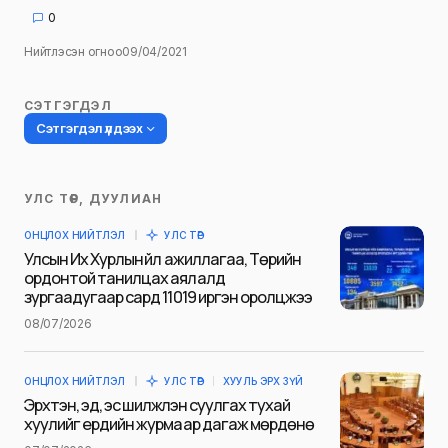
0
Нийтлэсэн огноо
09/04/2021
СЭТГЭГДЭЛ
Сэтгэгдэл үлдээх
УЛС ТӨР, ДУУЛИАН
Таны имэйл хаягийг нийтлэхгүй.
ОНЦЛОХ НИЙТЛЭЛ
УЛС ТӨР
Шаардлагатай талбаруудыг
*
гэж
Улсын Их Хурлын үйл ажиллагаа, Төрийн
тэмдэглэсэн
ордонтой танилцах аялалд
зургаадугаар сард 11019 иргэн оролцжээ
Name
*
08/07/2026
ОНЦЛОХ НИЙТЛЭЛ
УЛС ТӨР
ХУУЛЬ ЭРХ ЗҮЙ
E-mail
*
Эрхтэн, эд, эс шилжүүлэн суулгах тухай
хуулийг ердийн журмаар дагаж мөрдөнө