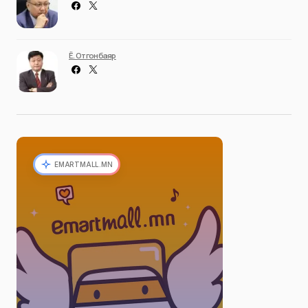
Ё. Отгонбаяр
EMARTMALL.MN