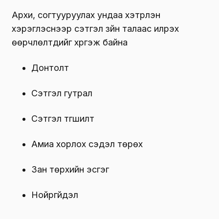
Архи, согтууруулах ундаа хэтрүүлэн
хэрэглэснээр сэтгэл зүйн талаас илрэх
өөрчлөлтүүдийг хүргэж байна
Донтолт
Сэтгэл гутрал
Сэтгэл түгшилт
Амиа хорлох сэдэл төрөх
Зан төрхийн эсгэг
Нойргүйдэл