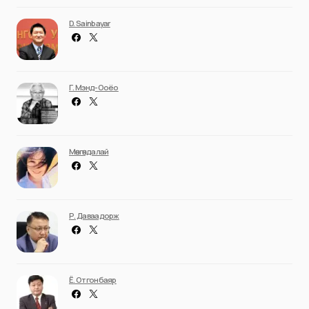
D. Sainbayar
Г. Мэнд-Ооёо
Мөнгөндалай
Р. Даваадорж
Ё. Отгонбаяр