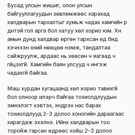
Бусад улсын жишиг, олон улсын
байгууллагуудын зөвлөмжөөс харахад
халдварын тархалтыг хумьж чадах хамгийн үр
дүнтэй гол арга бол хатуу хөл хорио юм. Хүн
амын дунд халдвар өргөн тархсан үед бид
хэчнээн хүний нөөцөө нэмж, тандалтаа
сайжруулж, ардаас нь хөөсөн ч яагаад ч
гүйцэхгүй. Хамгийн баян улсууд ч ингэж
чадахгүй байгаа.
Маш хурдан хугацаанд хөл хорио тавихгүй
бол олноор илэрч байгаа тохиолдлуудын
эмнэлэгт хэвтэх, хүндрэх нас барах
тохиолдлууд 2-3 долоо хоногийн дараагаас
харагдаж эхэлнэ. Ийнхүү халдварын тоо
торойж гарсан өдрөөс хойш 2-3 долоо