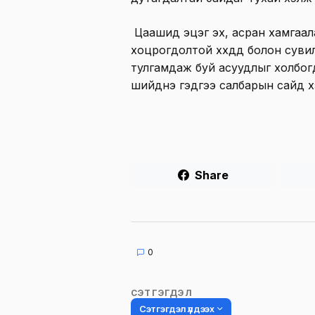
Цаашид эцэг эх, асран хамгаал
хоцрогдолтой хүүхдүүд болон сув
тулгамдаж буй асуудлыг холбо
шийднэ гэдгээ салбарын сайд х
Share
0
СЭТГЭГДЭЛ
Сэтгэгдэл үлдээх