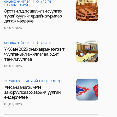
ОНЦЛОХ НИЙТЛЭЛ
УЛС ТӨР
ХУУЛЬ ЭРХ ЗҮЙ
Эрхтэн, эд, эс шилжүүлэн суулгах
тухай хуулийг ердийн журмаар
дагаж мөрдөнө
07/07/2026
ОНЦЛОХ НИЙТЛЭЛ
УЛС ТӨР
УИХ-ын 2026 оны хаврын ээлжит
чуулганы үйл ажиллагаа, үр дүнг
танилцууллаа
06/07/2026
УЛС ТӨР
ЦАГ ҮЕИЙН ОНЦЛОХ МЭДЭЭ
АН санаачилж, МАН
замхруулсаар хаврын чуулган
өндөрлөлөө
03/07/2026