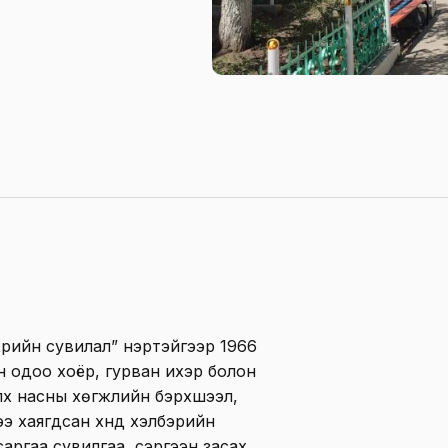
хрийн сувилал” нэртэйгээр 1966
н одоо хоёр, гурван ихэр болон
элх насны хөгжлийн бэрхшээл,
сээ хаягдсан хүнд хэлбэрийн
саргаа сувилгаа, сэргээн засах