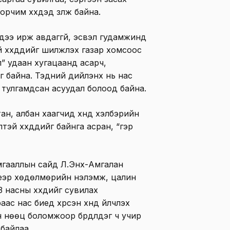
чим хүүхдэд үзүүлж байна.
хдээ ирж авдаггүй, эсвэл гудамжинд
үүхдүүдийг шилжүүлэх газар хомсоос
л” удаан хугацаанд асарч,
эг байна. Тэдний дийлэнх нь нас
ь тулгамдсан асуудал болоод байна.
тан, албан хаагчид хүнд хэлбэрийн
й хүүхдүүдийг байнга асран, “гэр
амгааллын сайд Л.Энх-Амгалан
үеэр хөдөлмөрийн үнэлэмж, цалин
3 насны хүүхдийг сувилах
ас нас биед хүрсэн хүнд үйлчлэх
нөөц боломжоор бүрдүүлдэг ч учир
байлаа.