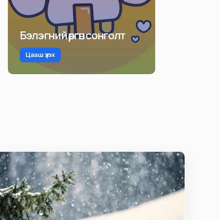
Бэлэгний өргөн сонголт
Цааш үзэх