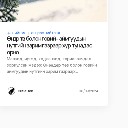
НИЙГЭМ
ОНЦЛОХ НИЙТЛЭЛ
Өнөөдөр төв болон говийн аймгуудын
нутгийн зарим газраар хур тунадас
орно
Малчид, иргэд, хадланчид, тариаланчдад
зориулсан мэдээ: Өнөөдөр төв болон говийн
аймгуудын нутгийн зарим газраар…
Niitlel.mn
30/09/2024