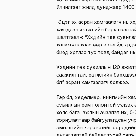
үйлчилгээг жилд дунджаар 1400 ор
Эцэг эх асран хамгаалагч нь хүү
хаягдсан хөгжлийн бэрхшээлтэй х
шалтгаалж “Хүүхдийн төв сувила
халамжлахаас өөр аргагүйд хүрд
биед хүртлээ тус төвд байдаг н
Хүүхдийн төв сувиллын 120 ажил
саажилттай, хөгжлийн бэрхшээлтэ
бүл” асран хамгаалагч болжээ.
Гэр бүл, хөдөлмөр, нийгмийн х
сувиллын хамт олонтой уулзах 
хөлс бага, ажлын ачаалал их, 0-
зориулалтаар байгуулагдсан учра
эмнэлгийн хэрэгслийг өөрсдийн 
дутагдалтай байдаг тухай хэлж 