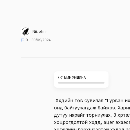
Niitlel.mn
0
30/09/2024
1 МИН УНШИНА
Хүүхдийн төв сувилал “Гурван и
онд байгуулагдаж байжээ. Хари
дутуу нярайг торниулах, 3 хүрт
хоцрогдолтой хүүхдүүд, эцэг эхээ
хөгжлийн бэрхшээлтэй хүүхдэд а