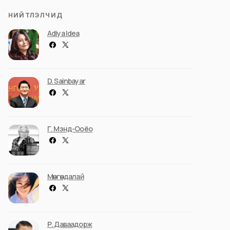
НИЙТЛЭЛЧИД
Adiya Idea
D. Sainbayar
Г. Мэнд-Ооёо
Мөнгөндалай
Р. Даваадорж