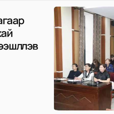
агаар
хай
эшлүүлэв