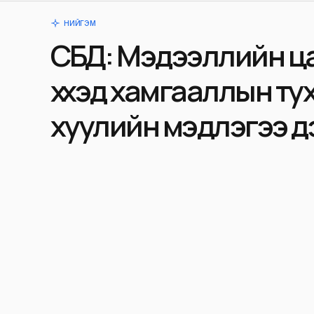
НИЙГЭМ
СБД: Мэдээллийн ц
хүүхэд хамгааллын ту
хуулийн мэдлэгээ дэ