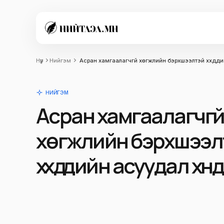
Нүүр
Нийгэм
Асран хамгаалагчгүй хөгжлийн бэрхшээлтэй хүүхдүүд
НИЙГЭМ
Асран хамгаалагчгү
хөгжлийн бэрхшээл
хүүхдүүдийн асуудал хү