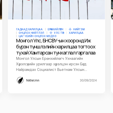
ГАДААД ХАРИЛЦАА
ЕРӨНХИЙЛӨГЧ
НИЙГЭМ
ОНЦЛОХ НИЙТЛЭЛ
УЛС ТӨР
ХАРИЛЦАА
ЦАГ ҮЕИЙН ОНЦЛОХ МЭДЭЭ
Монгол Улс, БНСВУ-ын хооронд Иж
бүрэн түншлэлийн харилцаа тогтоох
тухай Хамтарсан тунхаглал гаргалаа
Монгол Улсын Ерөнхийлөгч Ухнаагийн
Хүрэлсүхийн урилгаар хүрэлцэн ирсэн Бүгд
Найрамдах Социалист Вьетнам Улсын…
Niitlel.mn
30/09/2024