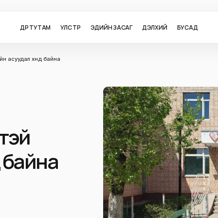
ӨДӨР ТУТАМ
УЛС ТӨР
ЭДИЙН ЗАСАГ
ДЭЛХИЙ
БУСАД
ийн асуудал хүнд байна
й
тэй
нд байна