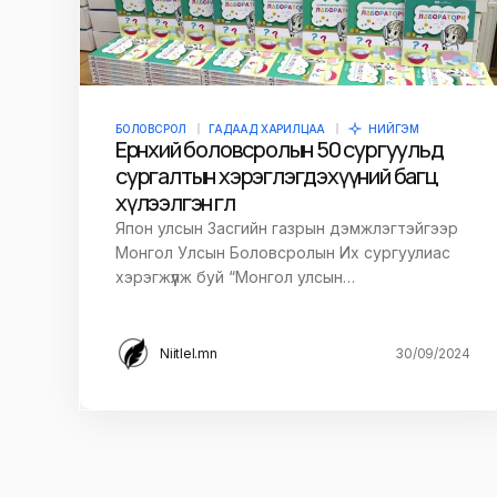
БОЛОВСРОЛ
ГАДААД ХАРИЛЦАА
НИЙГЭМ
Ерөнхий боловсролын 50 сургуульд
сургалтын хэрэглэгдэхүүний багц
хүлээлгэн өглөө
Япон улсын Засгийн газрын дэмжлэгтэйгээр
Монгол Улсын Боловсролын Их сургуулиас
хэрэгжүүлж буй “Монгол улсын…
Niitlel.mn
30/09/2024