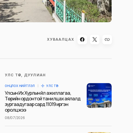
ХУВААЛЦАХ
УЛС ТӨР, ДУУЛИАН
ОНЦЛОХ НИЙТЛЭЛ
УЛС ТӨР
Улсын Их Хурлын үйл ажиллагаа,
Төрийн ордонтой танилцах аялалд
зургаадугаар сард 11019 иргэн
оролцжээ
08/07/2026