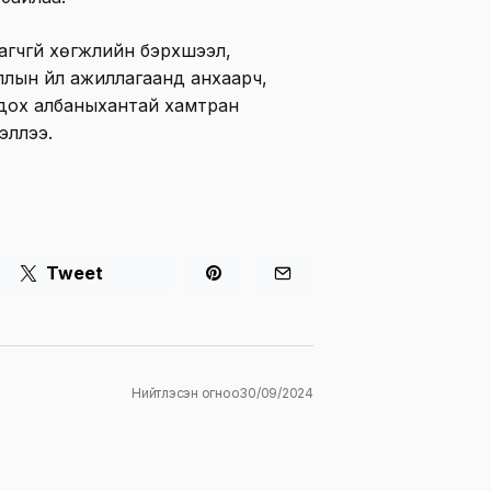
агчгүй хөгжлийн бэрхшээл,
иллын үйл ажиллагаанд анхаарч,
гдох албаныхантай хамтран
эллээ.
Tweet
Нийтлэсэн огноо
30/09/2024