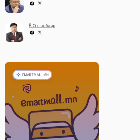
Ё. Отгонбаяр
EMARTMALL.MN