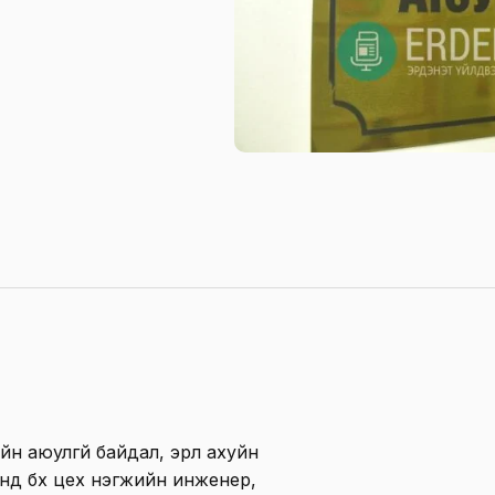
 аюулгүй байдал, эрүүл ахуйн
нд бүх цех нэгжийн инженер,