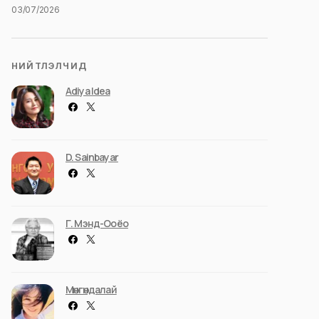
03/07/2026
НИЙТЛЭЛЧИД
Adiya Idea
D. Sainbayar
Г. Мэнд-Ооёо
Мөнгөндалай