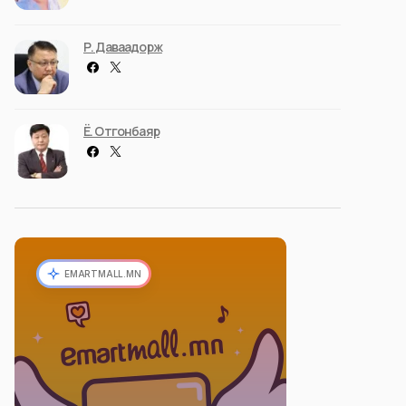
Р. Даваадорж
Ё. Отгонбаяр
EMARTMALL.MN