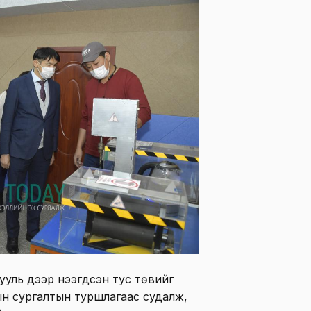
ууль дээр нээгдсэн тус төвийг
н сургалтын туршлагаас судалж,