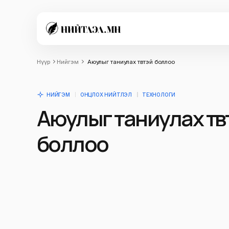
Нүүр
Нийгэм
Аюулыг таниулах төвтэй боллоо
НИЙГЭМ
ОНЦЛОХ НИЙТЛЭЛ
ТЕХНОЛОГИ
Аюулыг таниулах төв
боллоо