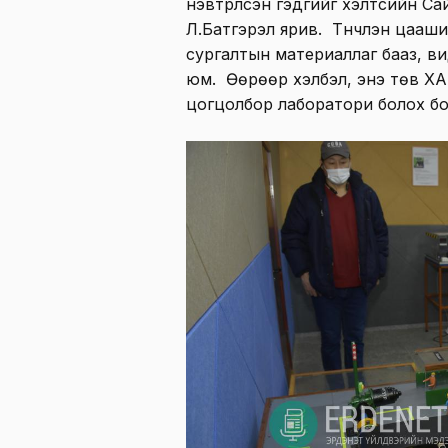
нэвтрүүлсэн гэдгийг хэлтсийн 
Л.Батгэрэл ярив. Түүнчлэн цаашид
сургалтын материаллаг бааз, ви
юм. Өөрөөр хэлбэл, энэ төв ХА
цогцолбор лаборатори болох бо