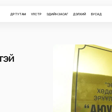
ӨДӨР ТУТАМ
УЛС ТӨР
ЭДИЙН ЗАСАГ
ДЭЛХИЙ
БУСАД
тэй