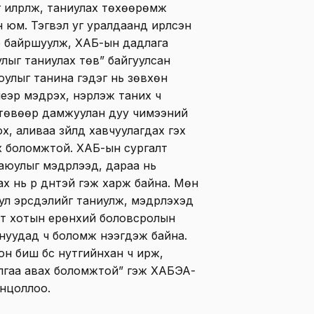
илрүүлж, таниулах төхөөрөмж
 юм. Тэгвэл уг уралдаанд ирүүлсэн
р байршуулж, ХАБ-ын дадлага
лыг таниулах төв” байгуулсан
юулыг танина гэдэг нь зөвхөн
еэр мэдрэх, үнэрлэж таних ч
 төвөөр дамжуулан дуу чимээний
, аливаа зүйлд хавчуулагдах гэх
эх боломжтой. ХАБ-ын сургалт
юулыг мэдрүүлээд, дараа нь
х нь үр дүнтэй гэж харж байна. Мөн
аюул эрсдэлийг таниулж, мэдрүүлэхэд
эт хотын ерөнхий боловсролын
нуудад ч боломж нээгдэж байна.
он биш бүс нутгийнхан ч ирж,
лгаа авах боломжтой” гэж ХАБЭА-
нцоллоо.