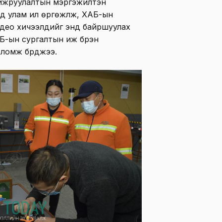
Сайжруулалтын мэргэжилтэн
 улам илүү өргөжүүлж, ХАБ-ын
део хичээлүүдийг энд байршуулах
Б-ын сургалтын иж бүрэн
ломж бүрджээ.