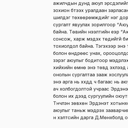
ажилчдын дунд аюул эрсдэлийг 
зохион бүтээх уралдаан зарласан
шилдэг төхөөрөмжүүдийг нэг до
сургалт явуулах зорилгоор “Аюу
байна. Төвийн нээлтийн үеэр “А
сонсож, харж мэдэх төдийгүй би
тохиолдол байна. Тэгэхээр энэ
болон өндрөөс унах, орооцолдох
зэрэг аюулыг бодитоор мэдрүүл
хийхийн өмнө энэ төвд эхлээд а
онолын сургалтаа зааж хослуула
энэ арга нь хүүхдүүд ч багаас нь 
ач холбогдолтой учраас Эрдэн
болон их дээд сургуулийн оюут
Түүнчлэн зөвхөн Эрдэнэт хотынх
аюулыг таньж мэдрэх зааварчи
н хэлтсийн дарга Д.Мөнхболд о