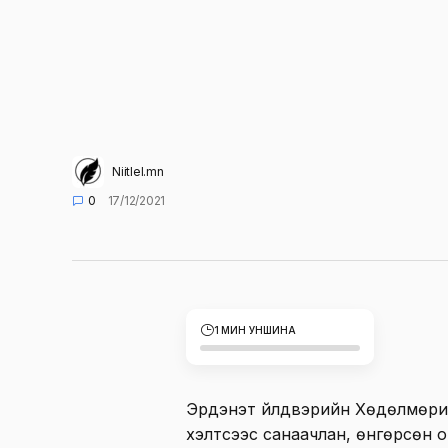
Niitlel.mn
0
17/12/2021
1 МИН УНШИНА
Эрдэнэт үйлдвэрийн Хөдөлмөрийн
хэлтсээс санаачлан, өнгөрсөн о