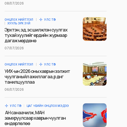
08/07/2026
ОНЦЛОХ НИЙТЛЭЛ
УЛС ТӨР
ХУУЛЬ ЭРХ ЗҮЙ
Эрхтэн, эд, эс шилжүүлэн суулгах
тухай хуулийг ердийн журмаар
дагаж мөрдөнө
07/07/2026
ОНЦЛОХ НИЙТЛЭЛ
УЛС ТӨР
УИХ-ын 2026 оны хаврын ээлжит
чуулганы үйл ажиллагаа, үр дүнг
танилцууллаа
06/07/2026
УЛС ТӨР
ЦАГ ҮЕИЙН ОНЦЛОХ МЭДЭЭ
АН санаачилж, МАН
замхруулсаар хаврын чуулган
өндөрлөлөө