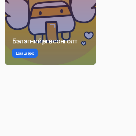
Бэлэгний өргөн сонголт
Цааш үзэх