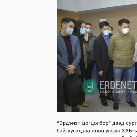
“Эрдэнэт цогцолбор” дээд сург
байгуулахдаа Япон улсын ХАБ-ы