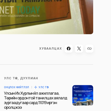
ХУВААЛЦАХ
УЛС ТӨР, ДУУЛИАН
ОНЦЛОХ НИЙТЛЭЛ
УЛС ТӨР
Улсын Их Хурлын үйл ажиллагаа,
Төрийн ордонтой танилцах аялалд
зургаадугаар сард 11019 иргэн
оролцжээ