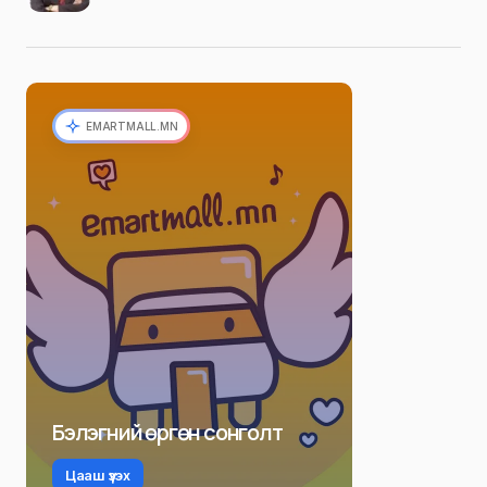
EMARTMALL.MN
Бэлэгний өргөн сонголт
Цааш үзэх