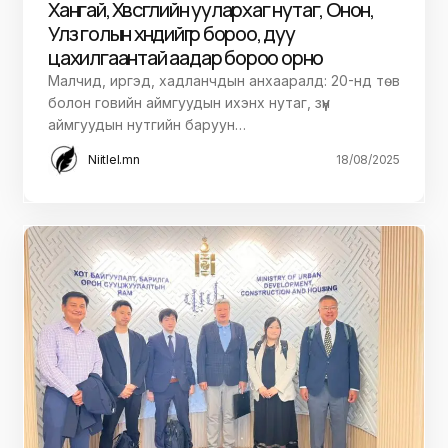
Хангай, Хөвсгөлийн уулархаг нутаг, Онон,
Улз голын хөндийгөөр бороо, дуу
цахилгаантай аадар бороо орно
Малчид, иргэд, хадланчдын анхааралд: 20-нд төв
болон говийн аймгуудын ихэнх нутаг, зүүн
аймгуудын нутгийн баруун…
Niitlel.mn
18/08/2025