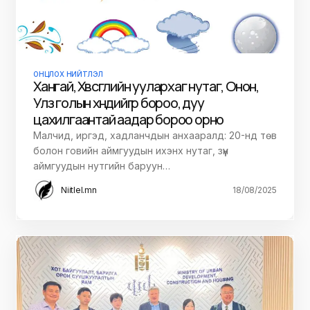
ОНЦЛОХ НИЙТЛЭЛ
Хангай, Хөвсгөлийн уулархаг нутаг, Онон,
Улз голын хөндийгөөр бороо, дуу
цахилгаантай аадар бороо орно
Малчид, иргэд, хадланчдын анхааралд: 20-нд төв
болон говийн аймгуудын ихэнх нутаг, зүүн
аймгуудын нутгийн баруун…
Niitlel.mn
18/08/2025