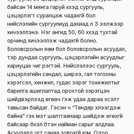
байсан 14 мянга гаруй хүүхэд сургууль,
цэцэрлэгт суралцаж чадахгүй бол
нийслэлийн сургуулиуд дахиад л 3 ээлжээр
хичээллэнэ. Нэг ангид 50, 60 хүүхэд тухтай
орчинд хичээллэж чадахгүй болно.
Боловсролын яам бол боловсролын асуудал,
тэр дундаа сургууль, цэцэрлэгийн асуудлыг
хариуцах чиг үүрэгтэй. Нийслэлээс сургууль,
цэцэрлэгийн сандал, ширээ, гал тогооны
хэрэгсэл, хөнжил, гудас зэрэг тохижилтыг
барилга ашиглалтад орохтой зэрэгцэн
шийдвэрлээд өгөөч гэж удаа дараа хүсэлт
тавьсан байдаг. Гэсэн ч “Тендер хүлээгдэж
байна” гэх мэт шалтгаанаар шийдэж өгөхгүй
байсаар бүхэл бүтэн найман сарыг алдлаа.
Асуудалд огт санаа зовохгүй юм. Одоо