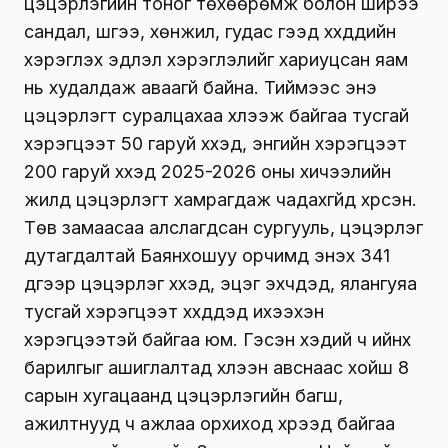
цэцэрлэгийн тоног төхөөрөмж болон ширээ
сандал, шүүгээ, хөнжил, гудас гээд хүүхдүүдийн
хэрэглэх эдлэл хэрэглэлийг хариуцсан яам
нь худалдаж аваагүй байна. Тиймээс энэ
цэцэрлэгт суралцахаа хүлээж байгаа тусгай
хэрэгцээт 50 гаруй хүүхэд, энгийн хэрэгцээт
200 гаруй хүүхэд 2025-2026 оны хичээлийн
жилд цэцэрлэгт хамрагдаж чадахгүйд хүрсэн.
Төв замаасаа алслагдсан сургууль, цэцэрлэг
дутагдалтай Баянхошуу орчимд энэхүү 341
дүгээр цэцэрлэг хүүхэд, эцэг эхчүүдэд, ялангуяа
тусгай хэрэгцээт хүүхдүүдэд ихээхэн
хэрэгцээтэй байгаа юм. Гэсэн хэдий ч ийнхүү
барилгыг ашиглалтад хүлээн авснаас хойш 8
сарын хугацаанд цэцэрлэгийн багш,
ажилтнууд ч ажлаа орхиход хүрээд байгаа