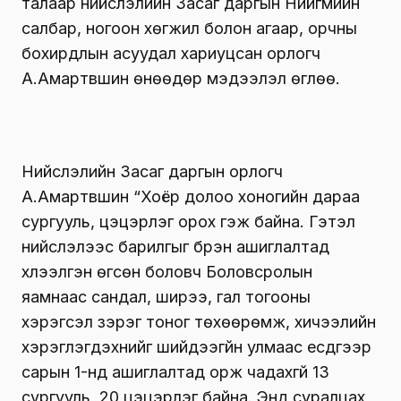
талаар нийслэлийн Засаг даргын Нийгмийн
салбар, ногоон хөгжил болон агаар, орчны
бохирдлын асуудал хариуцсан орлогч
А.Амартүвшин өнөөдөр мэдээлэл өглөө.
Нийслэлийн Засаг даргын орлогч
А.Амартүвшин “Хоёр долоо хоногийн дараа
сургууль, цэцэрлэг орох гэж байна. Гэтэл
нийслэлээс барилгыг бүрэн ашиглалтад
хүлээлгэн өгсөн боловч Боловсролын
яамнаас сандал, ширээ, гал тогооны
хэрэгсэл зэрэг тоног төхөөрөмж, хичээлийн
хэрэглэгдэхүүнийг шийдээгүйн улмаас есдүгээр
сарын 1-нд ашиглалтад орж чадахгүй 13
сургууль, 20 цэцэрлэг байна. Энд суралцах