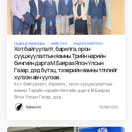
ГАДААД ХАРИЛЦАА
НИЙСЛЭЛ
ОНЦЛОХ НИЙТЛЭЛ
Хот байгуулалт, барилга, орон
сууцжуулалтын яамны Төрийн нарийн
бичгийн дарга М.Баяраа Япон Улсын
Газар, дэд бүтэц, тээврийн яамны төлөөлөлийг
хүлээн авч уулзав.
Хот байгуулалт, барилга , орон сууцжуулалтын
яамны Төрийн нарийн бичгийн дарга М.Баяраа
Япон Улсын Газар, дэд…
Niitlel.mn
15/08/2025