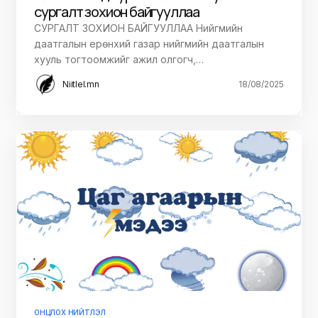
сургалт зохион байгууллаа
СУРГАЛТ ЗОХИОН БАЙГУУЛЛАА Нийгмийн
даатгалын ерөнхий газар нийгмийн даатгалын
хууль тогтоомжийг ажил олгогч,…
Niitlel.mn
18/08/2025
ОНЦЛОХ НИЙТЛЭЛ