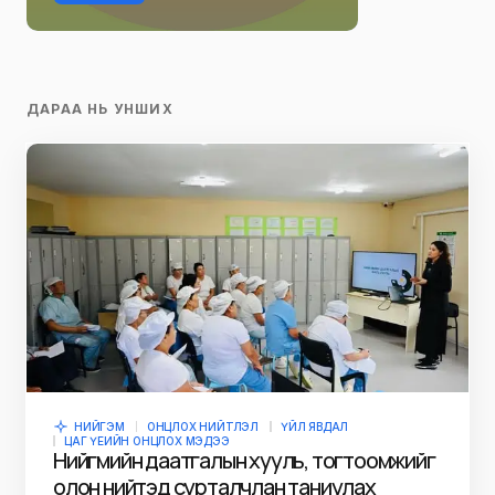
ДАРАА НЬ УНШИХ
НИЙГЭМ
ОНЦЛОХ НИЙТЛЭЛ
ҮЙЛ ЯВДАЛ
ЦАГ ҮЕИЙН ОНЦЛОХ МЭДЭЭ
Нийгмийн даатгалын хууль, тогтоомжийг
олон нийтэд сурталчлан таниулах