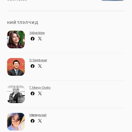
НИЙТЛЭЛЧИД
Adiya Idea
D. Sainbayar
Г. Мэнд-Ооёо
Мөнгөндалай