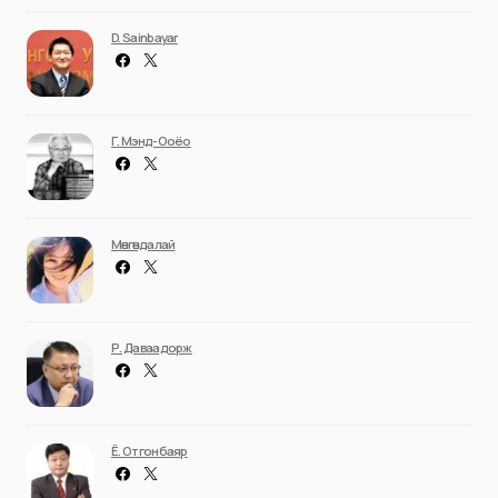
D. Sainbayar
Г. Мэнд-Ооёо
Мөнгөндалай
Р. Даваадорж
Ё. Отгонбаяр