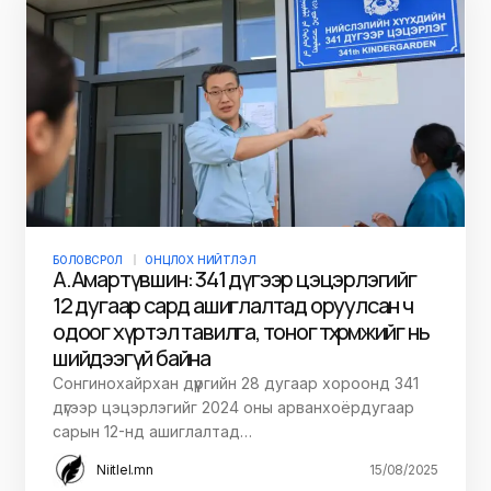
БОЛОВСРОЛ
ОНЦЛОХ НИЙТЛЭЛ
А.Амартүвшин: 341 дүгээр цэцэрлэгийг
12 дугаар сард ашиглалтад оруулсан ч
одоог хүртэл тавилга, тоног төхөөрөмжийг нь
шийдээгүй байна
Сонгинохайрхан дүүргийн 28 дугаар хороонд 341
дүгээр цэцэрлэгийг 2024 оны арванхоёрдугаар
сарын 12-нд ашиглалтад…
Niitlel.mn
15/08/2025