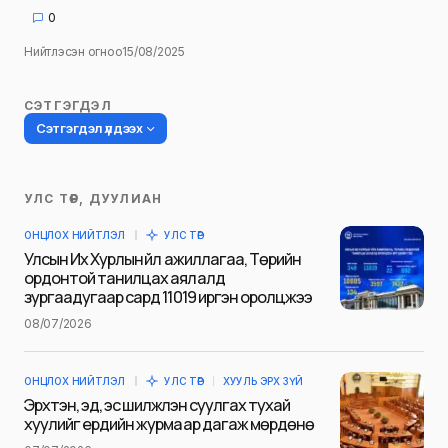
0
Нийтлэсэн огноо
15/08/2025
СЭТГЭГДЭЛ
Сэтгэгдэл үлдээх
УЛС ТӨР, ДУУЛИАН
Таны имэйл хаягийг нийтлэхгүй.
ОНЦЛОХ НИЙТЛЭЛ
УЛС ТӨР
Шаардлагатай талбаруудыг
*
гэж
Улсын Их Хурлын үйл ажиллагаа, Төрийн
тэмдэглэсэн
ордонтой танилцах аялалд
зургаадугаар сард 11019 иргэн оролцжээ
Name
*
08/07/2026
ОНЦЛОХ НИЙТЛЭЛ
УЛС ТӨР
ХУУЛЬ ЭРХ ЗҮЙ
E-mail
*
Эрхтэн, эд, эс шилжүүлэн суулгах тухай
хуулийг ердийн журмаар дагаж мөрдөнө