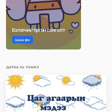
Бэлэгний өргөн сонголт
Цааш үзэх
ДАРАА НЬ УНШИХ