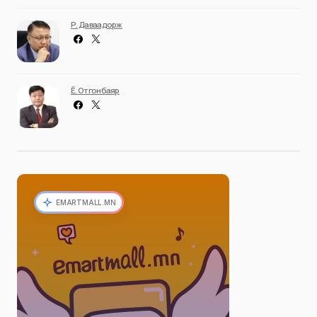
Р. Даваадорж
Ё. Отгонбаяр
EMARTMALL.MN