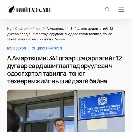
Нүүр
Онцлох нийтлэл
А.Амартүвшин: 341 дүгээр цэцэрлэгийг 12
дугаар сард ашиглалтад оруулсан ч одоог хүртэл тавилга, тоног
төхөөрөмжийг нь шийдээгүй байна
БОЛОВСРОЛ
ОНЦЛОХ НИЙТЛЭЛ
А.Амартүвшин: 341 дүгээр цэцэрлэгийг 12
дугаар сард ашиглалтад оруулсан ч
одоог хүртэл тавилга, тоног
төхөөрөмжийг нь шийдээгүй байна