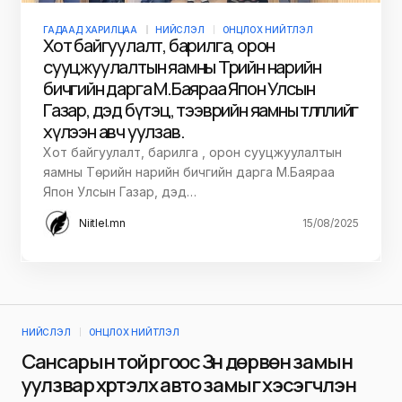
ГАДААД ХАРИЛЦАА
НИЙСЛЭЛ
ОНЦЛОХ НИЙТЛЭЛ
Хот байгуулалт, барилга, орон
сууцжуулалтын яамны Төрийн нарийн
бичгийн дарга М.Баяраа Япон Улсын
Газар, дэд бүтэц, тээврийн яамны төлөөлөлийг
хүлээн авч уулзав.
Хот байгуулалт, барилга , орон сууцжуулалтын
яамны Төрийн нарийн бичгийн дарга М.Баяраа
Япон Улсын Газар, дэд…
Niitlel.mn
15/08/2025
НИЙСЛЭЛ
ОНЦЛОХ НИЙТЛЭЛ
Сансарын тойргоос Зүүн дөрвөн замын
уулзвар хүртэлх авто замыг хэсэгчлэн