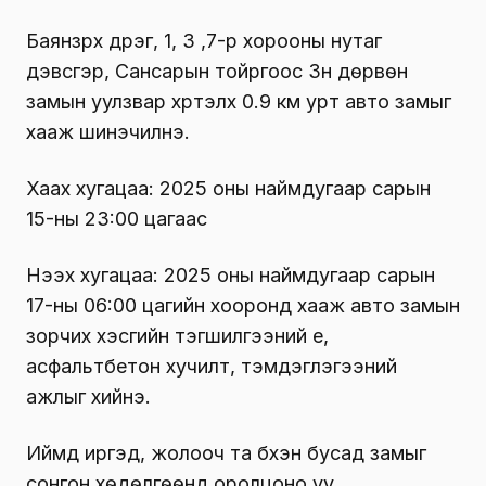
Баянзүрх дүүрэг, 1, 3 ,7-р хорооны нутаг
дэвсгэр, Сансарын тойргоос Зүүн дөрвөн
замын уулзвар хүртэлх 0.9 км урт авто замыг
хааж шинэчилнэ.
Хаах хугацаа: 2025 оны наймдугаар сарын
15-ны 23:00 цагаас
Нээх хугацаа: 2025 оны наймдугаар сарын
17-ны 06:00 цагийн хооронд хааж авто замын
зорчих хэсгийн тэгшилгээний үе,
асфальтбетон хучилт, тэмдэглэгээний
ажлыг хийнэ.
Иймд иргэд, жолооч та бүхэн бусад замыг
сонгон хөдөлгөөнд оролцоно уу.