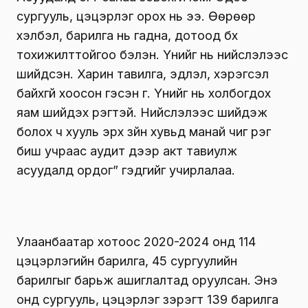
сургууль, цэцэрлэг орох нь ээ. Өөрөөр
хэлбэл, барилга нь гадна, дотоод бүх
тохижилттойгоо бэлэн. Үүнийг нь нийслэлээс
шийдсэн. Харин тавилга, эдлэл, хэрэгсэл
байхгүй хоосон гэсэн үг. Үүнийг нь холбогдох
яам шийдэх үүрэгтэй. Нийслэлээс шийдэж
болох ч хууль эрх зүйн хувьд манай чиг үүрэг
биш учраас аудит дээр акт тавиулж
асуудалд ордог” гэдгийг учирлалаа.
Улаанбаатар хотоос 2020-2024 онд 114
цэцэрлэгийн барилга, 45 сургуулийн
барилгыг барьж ашиглалтад оруулсан. Энэ
онд сургууль, цэцэрлэг зэрэгт 139 барилга