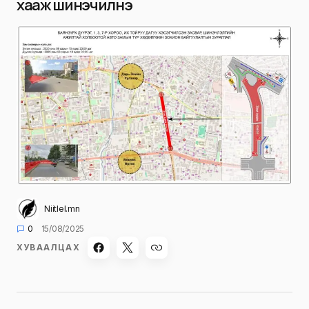
хааж шинэчилнэ
Niitlel.mn
0
15/08/2025
ХУВААЛЦАХ