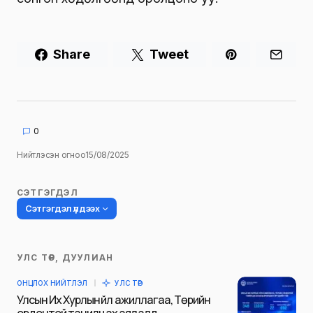
Share
Tweet
0
Нийтлэсэн огноо
15/08/2025
СЭТГЭГДЭЛ
Сэтгэгдэл үлдээх
УЛС ТӨР, ДУУЛИАН
Таны имэйл хаягийг нийтлэхгүй.
ОНЦЛОХ НИЙТЛЭЛ
УЛС ТӨР
Шаардлагатай талбаруудыг
*
гэж
Улсын Их Хурлын үйл ажиллагаа, Төрийн
тэмдэглэсэн