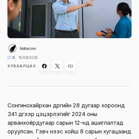
Niitlel.mn
0
15/08/2025
ХУВААЛЦАХ
Сонгинохайрхан дүүргийн 28 дугаар хороонд
341 дүгээр цэцэрлэгийг 2024 оны
арванхоёрдугаар сарын 12-нд ашиглалтад
оруулсан. Гэвч үүнээс хойш 8 сарын хугацаанд