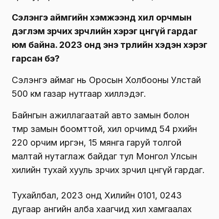
Сэлэнгэ аймгийн хэмжээнд хил орчмын
дэглэм зөрчих зөрчлийн хэрэг цөөнгүй гардаг
юм байна. 2023 онд энэ төрлийн хэдэн хэрэг
гарсан бэ?
Сэлэнгэ аймаг нь Оросын Холбооны Улстай
500 км газар нутгаар хиллэдэг.
Байнгын ажиллагаатай авто замын болон
төмөр замын боомттой, хил орчимд 54 өрхийн
220 орчим иргэн, 15 мянга гаруй толгой
малтай нутаглаж байдаг тул Монгол Улсын
хилийн тухай хууль зөрчих зөрчил цөөнгүй гардаг.
Тухайлбал, 2023 онд Хилийн 0101, 0243
дугаар ангийн алба хаагчид хил хамгаалах