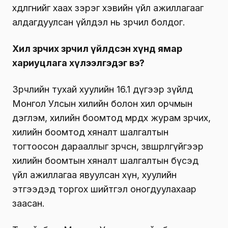
хөдөлгөөнийг хаах зэрэг хэвийн үйл ажиллагааг
алдагдуулсан үйлдэл нь зөрчил болдог.
Хил зөрчих зөрчил үйлдсэн хүнд ямар
хариуцлага хүлээлгэдэг вэ?
Зөрчлийн тухай хуулийн 16.1 дүгээр зүйлд
Монгол Улсын хилийн болон хил орчмын
дэглэм, хилийн боомтод мөрдөх журам зөрчих,
хилийн боомтод хяналт шалгалтын
тогтоосон дарааллыг зөрчсөн, зөвшөөрөлгүйгээр
хилийн боомтын хяналт шалгалтын бүсэд
үйл ажиллагаа явуулсан хүн, хуулийн
этгээдэд торгох шийтгэл оногдуулахаар
заасан.