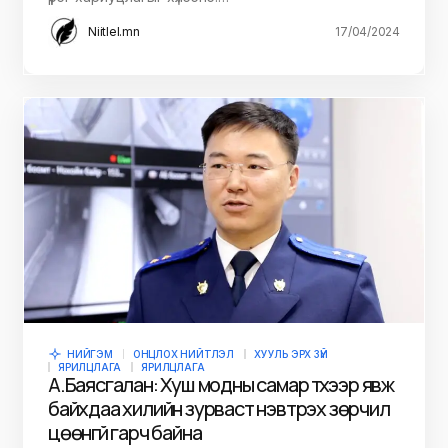
Niitlel.mn
17/04/2024
НИЙГЭМ
ОНЦЛОХ НИЙТЛЭЛ
ХУУЛЬ ЭРХ ЗҮЙ
ЯРИЛЦЛАГА
ЯРИЛЦЛАГА
А.Баясгалан: Хуш модны самар түүхээр явж
байхдаа хилийн зурваст нэвтрэх зөрчил
цөөнгүй гарч байна