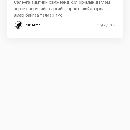
Сэлэнгэ аймгийн хэмжээнд хил орчмын дэглэм
зөрчих зөрчлийн хэргийн гаралт, шийдвэрлэлт
ямар байгаа талаар тус…
Niitlel.mn
17/04/2024