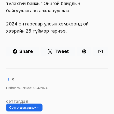
түлэхгүй байхыг Онцгой байдлын
байгууллагаас анхаарууллаа.
2024 он гарсаар улсын хэмжээнд ой
хээрийн 25 түймэр гарчээ.
Share
Tweet
0
Нийтлэсэн огноо
17/04/2024
СЭТГЭГДЭЛ
Сэтгэгдэл үлдээх