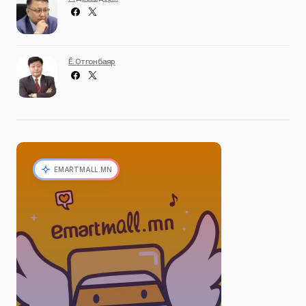
Ё. Отгонбаяр
EMARTMALL.MN