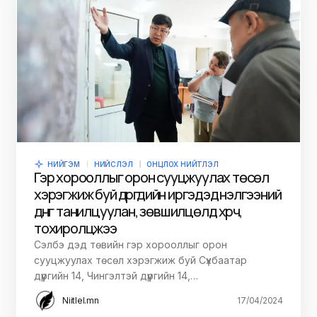
НИЙГЭМ
НИЙСЛЭЛ
ОНЦЛОХ НИЙТЛЭЛ
Гэр хорооллыг орон сууцжуулах төсөл
хэрэгжиж буй дүүргүүдийн иргэдэд үнэлгээний
дүнг танилцуулан, зөвшилцөлд хүрч,
тохиролцжээ
Сэлбэ дэд төвийн гэр хорооллыг орон
сууцжуулах төсөл хэрэгжиж буй Сүхбаатар
дүүргийн 14, Чингэлтэй дүүргийн 14,…
Niitlel.mn
17/04/2024