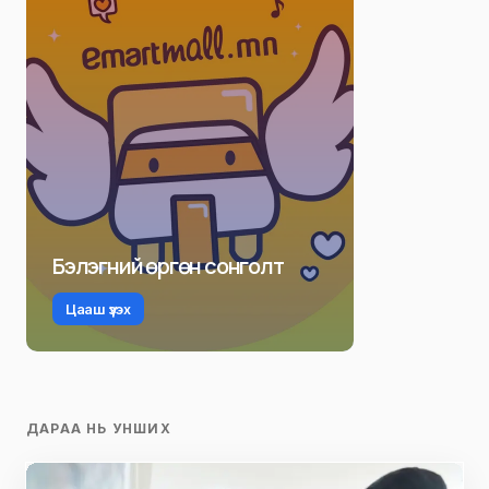
Бэлэгний өргөн сонголт
Цааш үзэх
ДАРАА НЬ УНШИХ