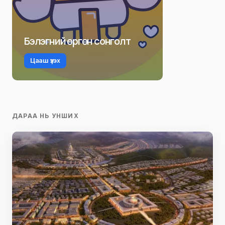
Бэлэгний өргөн сонголт
Цааш үзэх
ДАРАА НЬ УНШИХ