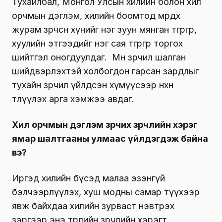
Тухайлбал, Монгол Улсын хилийн болон хил
орчмын дэглэм, хилийн боомтод мөрдөх
журам зөрчсөн хүнийг нэг зуун мянган төгрөгөөр,
хуулийн этгээдийг нэг сая төгрөгөөр торгох
шийтгэл оногдуулдаг. Мөн зөрчил шалган
шийдвэрлэхтэй холбогдон гарсан зардлыг
тухайн зөрчил үйлдсэн хүмүүсээр нөхөн
төлүүлэх арга хэмжээ авдаг.
Хил орчмын дэглэм зөрчих зөрчлийн хэрэг
ямар шалтгааны улмаас үйлдэгдэж байна
вэ?
Иргэд хилийн бүсэд малаа эзэнгүй
бэлчээрлүүлэх, хуш модны самар түүхээр
явж байхдаа хилийн зурваст нэвтрэх
зэргээр энэ төрлийн зөрчлийн хэрэгт