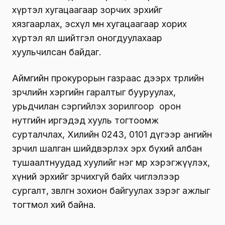
хүртэл хугацаагаар зорчих эрхийг
хязгаарлах, эсхүл мөн хугацаагаар хорих
хүртэл ял шийтгэл оногдуулахаар
хуульчилсан байдаг.
Аймгийн прокурорын газраас дээрх төрлийн
зөрчлийн хэргийн гаралтыг бууруулах,
урьдчилан сэргийлэх зорилгоор орон
нутгийн иргэдэд хууль тогтоомж
сурталчлах, Хилийн 0243, 0101 дүгээр ангийн
зөрчил шалган шийдвэрлэх эрх бүхий албан
тушаалтнуудад хуулийг нэг мөр хэрэгжүүлэх,
хүний эрхийг зөрчихгүй байх чиглэлээр
сургалт, зөвлөгөөн зохион байгуулах зэрэг ажлыг
тогтмол хий байна.