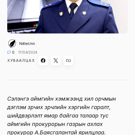
Niitlel.mn
0
17/04/2024
ХУВААЛЦАХ
Сэлэнгэ аймгийн хэмжээнд хил орчмын
дэглэм зөрчих зөрчлийн хэргийн гаралт,
шийдвэрлэлт ямар байгаа талаар тус
аймгийн прокурорын газрын ахлах
прокурор А.Баясгалантай ярилцлаа.