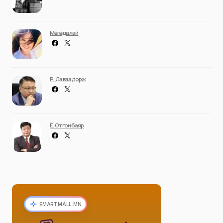
Мөнгөндалай
Р. Даваадорж
Ё. Отгонбаяр
EMARTMALL.MN