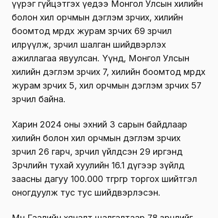
үүрэг гүйцэтгэх үедээ Монгол Улсын хилийн
болон хил орчмын дэглэм зөрчих, хилийн
боомтод мөрдөх журам зөрчих 69 зөрчил
илрүүлж, зөрчил шалган шийдвэрлэх
ажиллагаа явуулсан. Үүнд, Монгол Улсын
хилийн дэглэм зөрчих 7, хилийн боомтод мөрдөх
журам зөрчих 5, хил орчмын дэглэм зөрчих 57
зөрчил байна.
Харин 2024 оны эхний 3 сарын байдлаар
хилийн болон хил орчмын дэглэм зөрчих
зөрчил 26 гарч, зөрчил үйлдсэн 29 иргэнд
Зөрчлийн тухай хуулийн 16.1 дүгээр зүйлд
заасны дагуу 100.000 төгрөгөөр торгох шийтгэл
оногдуулж тус тус шийдвэрлэсэн.
Мөн Гаалийн хяналт шалгалтаар 78 зөрчлийг