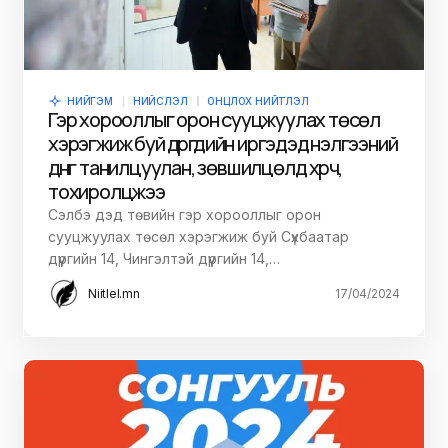
НИЙГЭМ
НИЙСЛЭЛ
ОНЦЛОХ НИЙТЛЭЛ
Гэр хорооллыг орон сууцжуулах төсөл
хэрэгжиж буй дүүргүүдийн иргэдэд үнэлгээний
дүнг танилцуулан, зөвшилцөлд хүрч,
тохиролцжээ
Сэлбэ дэд төвийн гэр хорооллыг орон
сууцжуулах төсөл хэрэгжиж буй Сүхбаатар
дүүргийн 14, Чингэлтэй дүүргийн 14,…
Niitlel.mn
17/04/2024