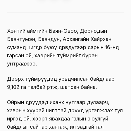
Хэнтий аймгийн Баян-Овоо, Дорнодын
Баянтүмэн, Баяндун, Архангайн Хайрхан
суманд өчигдөр буюу дөрөвдүгээр сарын 16-нд
гарсан ой, хээрийн түймрийг бүрэн
унтраажээ.
Дээрх түймрүүдэд урьдчилсан байдлаар
9,102 га талбай өртөж, шатсан байна.
Ойрын өдрүүдэд ихэнх нутгаар дулаарч,
хаврын хуурайшилттай өдрүүд үргэлжлэх тул
иргэд ой, хээрт явахдаа галын аюулгүй
байдлыг сайтар хангаж, ил задгай гал