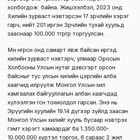
холбогдож байна. Жишээлбэл, 2023 онд
Хилийн зурваст нэвтэрсэн 17 зөрчлийн хэрэг
гарч, нийт 201 иргэн Зөрчлийн тухай хуульд
зааснаар 100.000 төгрөгөөр торгуулсан.
Мөн өнгөрсөн онд самарт явж байсан иргэд
хилийн зурваст нэвтэрч, улмаар Оросын
Холбооны Улсын нутаг дэвсгэрт орсон
байсныг тус улсын хилийн цэргийн алба
хаагчид илрүүлж Монгол Улсын хил
хамгаалах байгууллагын албан хаагчдад
хүлээлгэн өгсөн тохиолдол гарсан. Энэ нь
Эрүүгийн хуулийн 19.14 дүгээр зүйлд заасан
Монгол Улсын хилийг хууль бусаар нэвтрэх
гэмт хэрэгт хамаардаг ба 1.350.000-
10.000.000 хүртэл торгох, 6 сараас 2 жил