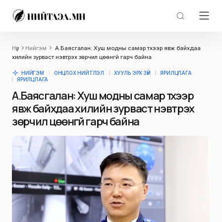
Нүүр
Нийгэм
А.Баясгалан: Хуш модны самар түүхээр явж байхдаа
хилийн зурваст нэвтрэх зөрчил цөөнгүй гарч байна
НИЙГЭМ
ОНЦЛОХ НИЙТЛЭЛ
ХУУЛЬ ЭРХ ЗҮЙ
ЯРИЛЦЛАГА
ЯРИЛЦЛАГА
А.Баясгалан: Хуш модны самар түүхээр
явж байхдаа хилийн зурваст нэвтрэх
зөрчил цөөнгүй гарч байна