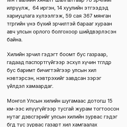
илрүүлж, 64 иргэн, 14 хуулийн этгээдэд
хариуцлага хүлээлгэж, 59 сая 367 мянган
төгрөгийн үнэ бүхий зөрчилтэй барааг хураан
авч улсын орлого болгохоор шийдвэрлэсэн
байна.
Хилийн зөрчил гэдэгт боомт бус газраар,
гадаад паспортгүйгээр эсхүл хүчин төгөлдөр
бус баримт бичигтэйгээр улсын хил
нэвтэрсэн, нэвтрэхийг завдсан зэрэг
үйлдэл хамаардаг.
Монгол Улсын хилийн шугамаас дотогш 15
км-ээс илүүгүйгээр тусгай журам тогтоосон
нутаг дэвсгэрийг улсын хилийн зурвас гэдэг
бөгөөд тус зурвас газарт хил хамгаалах