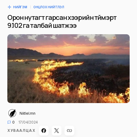
НИЙГЭМ
ОНЦЛОХ НИЙТЛЭЛ
Орон нутагт гарсан хээрийн түймэрт
9.102 га талбай шатжээ
Niitlel.mn
0
17/04/2024
ХУВААЛЦАХ