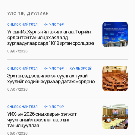
УЛС ТӨР, ДУУЛИАН
Таны имэйл хаягийг нийтлэхгүй.
ОНЦЛОХ НИЙТЛЭЛ
УЛС ТӨР
Шаардлагатай талбаруудыг
*
гэж
Улсын Их Хурлын үйл ажиллагаа, Төрийн
тэмдэглэсэн
ордонтой танилцах аялалд
зургаадугаар сард 11019 иргэн оролцжээ
Name
*
08/07/2026
ОНЦЛОХ НИЙТЛЭЛ
УЛС ТӨР
ХУУЛЬ ЭРХ ЗҮЙ
E-mail
*
Эрхтэн, эд, эс шилжүүлэн суулгах тухай
хуулийг ердийн журмаар дагаж мөрдөнө
07/07/2026
Сэтгэгдэл
*
ОНЦЛОХ НИЙТЛЭЛ
УЛС ТӨР
УИХ-ын 2026 оны хаврын ээлжит
чуулганы үйл ажиллагаа, үр дүнг
танилцууллаа
06/07/2026