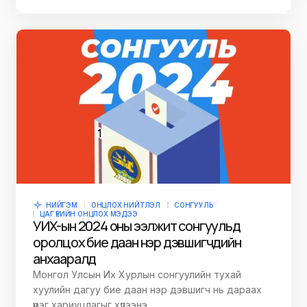
НИЙГЭМ
ОНЦЛОХ НИЙТЛЭЛ
СОНГУУЛЬ
ЦАГ ҮЕИЙН ОНЦЛОХ МЭДЭЭ
УИХ-ын 2024 оны ээлжит сонгуульд
оролцох бие даан нэр дэвшигчдийн
анхааралд
Монгол Улсын Их Хурлын сонгуулийн тухай
хуулийн дагуу бие даан нэр дэвшигч нь дараах
үүрэг хариуцлагыг хүлээнэ.…