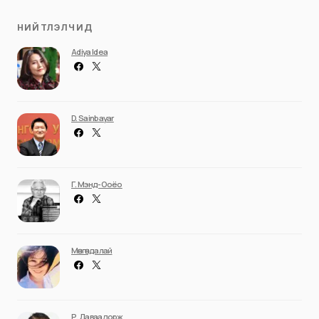
НИЙТЛЭЛЧИД
Adiya Idea
D. Sainbayar
Г. Мэнд-Ооёо
Мөнгөндалай
Р. Даваадорж