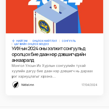
НИЙГЭМ
ОНЦЛОХ НИЙТЛЭЛ
СОНГУУЛЬ
ЦАГ ҮЕИЙН ОНЦЛОХ МЭДЭЭ
УИХ-ын 2024 оны ээлжит сонгуульд
оролцох бие даан нэр дэвшигчдийн
анхааралд
Монгол Улсын Их Хурлын сонгуулийн тухай
хуулийн дагуу бие даан нэр дэвшигч нь дараах
үүрэг хариуцлагыг хүлээнэ.…
Niitlel.mn
17/04/2024