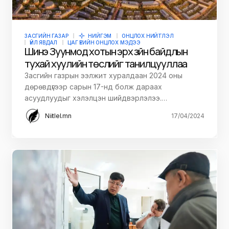
ЗАСГИЙН ГАЗАР
НИЙГЭМ
ОНЦЛОХ НИЙТЛЭЛ
ҮЙЛ ЯВДАЛ
ЦАГ ҮЕИЙН ОНЦЛОХ МЭДЭЭ
Шинэ Зуунмод хотын эрх зүйн байдлын
тухай хуулийн төслийг танилцууллаа
Засгийн газрын ээлжит хуралдаан 2024 оны
дөрөвдүгээр сарын 17-нд болж дараах
асуудлуудыг хэлэлцэн шийдвэрлэлээ.…
Niitlel.mn
17/04/2024