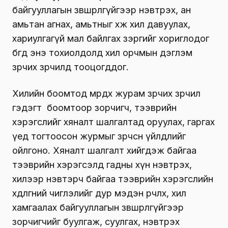
байгууллагын зөвшөөрөлгүйгээр нэвтрэх, ан
амьтан агнах, амьтныг хөөж хил давуулах,
хариулгагүй мал байлгах зэргийг хориглодог
бөгөөд энэ тохиолдолд хил орчмын дэглэм
зөрчих зөрчилд тооцогддог.
Хилийн боомтод мөрдөх журам зөрчих зөрчил
гэдэгт боомтоор зорчигч, тээврийн
хэрэгслийг хяналт шалгалтад оруулах, гаргах
үед тогтоосон журмыг зөрчсөн үйлдлийг
ойлгоно. Хяналт шалгалт хийгдэж байгаа
тээврийн хэрэгсэлд гадны хүн нэвтрэх,
хилээр нэвтэрч байгаа тээврийн хэрэгслийн
хөдөлгөөний чиглэлийг дур мэдэн өөрчлөх, хил
хамгаалах байгууллагын зөвшөөрөлгүйгээр
зорчигчийг буулгаж, суулгах, нэвтрэх