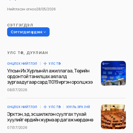
Нийтлэсэн огноо
28/05/2026
СЭТГЭГДЭЛ
Сэтгэгдэл үлдээх
УЛС ТӨР, ДУУЛИАН
Таны имэйл хаягийг нийтлэхгүй.
ОНЦЛОХ НИЙТЛЭЛ
УЛС ТӨР
Шаардлагатай талбаруудыг
*
гэж
Улсын Их Хурлын үйл ажиллагаа, Төрийн
тэмдэглэсэн
ордонтой танилцах аялалд
зургаадугаар сард 11019 иргэн оролцжээ
Name
*
08/07/2026
ОНЦЛОХ НИЙТЛЭЛ
УЛС ТӨР
ХУУЛЬ ЭРХ ЗҮЙ
E-mail
*
Эрхтэн, эд, эс шилжүүлэн суулгах тухай
хуулийг ердийн журмаар дагаж мөрдөнө
07/07/2026