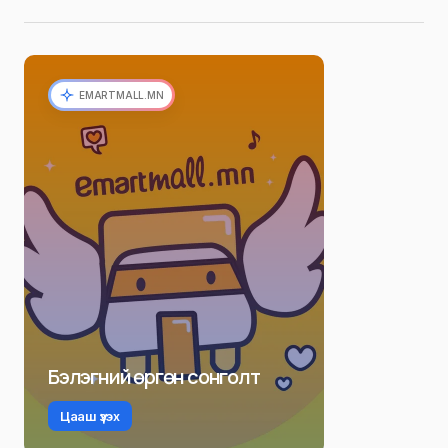
EMARTMALL.MN
Бэлэгний өргөн сонголт
Цааш үзэх