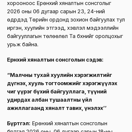
хорооноос Ерөнхий хяналтын сонсголыг
2026 оны 06 дугаар сарын 23, 24-ний
өдрүүдэд Төрийн ордонд зохион байгуулах тул
иргэн, хуулийн этгээд, хэвлэл мэдээллийн
байгууллагын төлөөлөл Та бүхнийг оролцохыг
урьж байна.
Ерөнхий хяналтын сонсголын сэдэв:
“
Малчны тухай хуулийн хэрэгжилтийг
дүгнэх, хууль тогтоомжийг хэрэгжүүлэх
чиг үүрэг бүхий байгууллага, түүний
удирдах албан тушаалтны үйл
ажиллагаанд хяналт тавих, үнэлэх
’’
Бүртгэл:
Ерөнхий хяналтын сонсголын
бүртгэл 2026 оны 06 дугаар сарын 18-ны