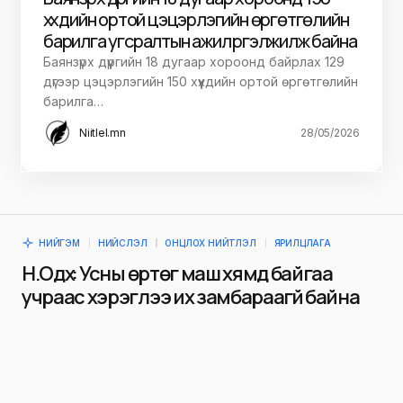
хүүхдийн ортой цэцэрлэгийн өргөтгөлийн
барилга угсралтын ажил үргэлжилж байна
Баянзүрх дүүргийн 18 дугаар хороонд байрлах 129
дүгээр цэцэрлэгийн 150 хүүхдийн ортой өргөтгөлийн
барилга…
Niitlel.mn
28/05/2026
НИЙГЭМ
НИЙСЛЭЛ
ОНЦЛОХ НИЙТЛЭЛ
ЯРИЛЦЛАГА
Н.Одхүү: Усны өртөг маш хямд байгаа
учраас хэрэглээ их замбараагүй байна