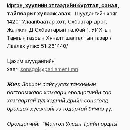
Иргэн, хуулийн этгээдийн бүртгэл, санал,
тайлбарыг хүлээж авах:
Шуудангийн хаяг:
14201 Улаанбаатар хот, Сүхбаатар дүүрэг,
Жанжин Д.Сүхбаатарын талбай 1, УИХ-ын
Тамгын газрын Хяналт шалгалтын газар /
Лавлах утас: 51-261440/
Цахим шуудангийн
хаяг:
sonsgol@parliament.mn
Жич:
Зохион байгуулах танхимын
багтаамжаас хамаарч оролцогчийн тоо
хязгаартай
тул хэдний өдрийн сонсголд
оролцох хүсэлтэйгээ тодорхой бичнэ үү.
Оролцогчийг “Монгол Улсын Төрийн ордны