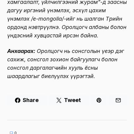
хамгаалалт, үйлчилгээний журам”-д заасны
дагуу иргэний үнэмлэх, эсхүл цахим
үнэмлэх /e-mongolia/-ийг нь шалган Төрийн
ордонд нэвтрүүлнэ. Оролцогч албаны болон
үндэсний хувцастай ирсэн байна.
Анхаарах:
Оролцогч нь сонсголын үеэр дэг
сахиж, сонсгол зохион байгуулагч болон
сонсгол даргалагчийн хууль ёсны
шаардлагыг биелүүлэх үүрэгтэй.
Share
Tweet
0