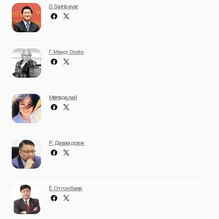
D. Sainbayar
Г. Мэнд-Ооёо
Мөнгөндалай
Р. Даваадорж
Ё. Отгонбаяр