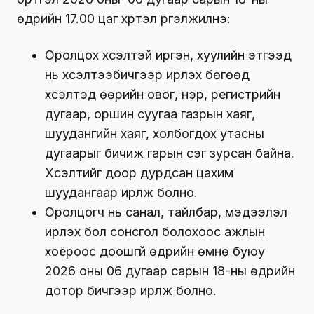
өдрийн 17.00 цаг хүртэл үргэлжилнэ:
Оролцох хүсэлтэй иргэн, хуулийн этгээд
нь хүсэлтээбичгээр ирүүлэх бөгөөд
хүсэлтэд өөрийн овог, нэр, регистрийн
дугаар, оршин суугаа газрын хаяг,
шуудангийн хаяг, холбогдох утасны
дугаарыг бичиж гарын үсэг зурсан байна.
Хүсэлтийг доор дурдсан цахим
шуудангаар ирүүлж болно.
Оролцогч нь санал, тайлбар, мэдээлэл
ирүүлэх бол сонсгол болохоос ажлын
хоёроос доошгүй өдрийн өмнө буюу
2026 оны 06 дугаар сарын 18-ны өдрийн
дотор бичгээр ирүүлж болно.