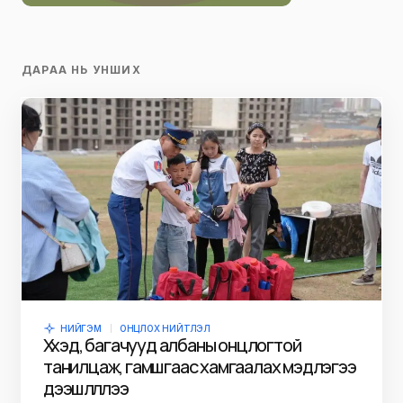
ДАРАА НЬ УНШИХ
НИЙГЭМ
ОНЦЛОХ НИЙТЛЭЛ
Хүүхэд, багачууд албаны онцлогтой
танилцаж, гамшгаас хамгаалах мэдлэгээ
дээшлүүллээ