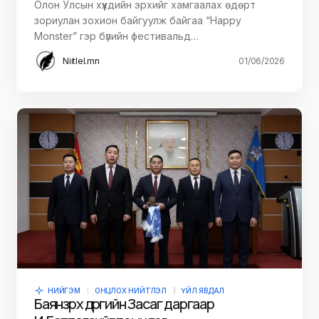
Олон Улсын хүүхдийн эрхийг хамгаалах өдөрт
зориулан зохион байгуулж байгаа “Happy
Monster” гэр бүлийн фестивальд…
Niitlel.mn
01/06/2026
НИЙГЭМ
ОНЦЛОХ НИЙТЛЭЛ
ҮЙЛ ЯВДАЛ
Баянзүрх дүүргийн Засаг даргаар