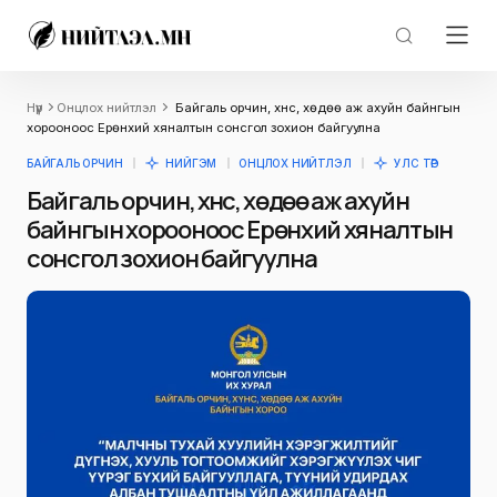
Нүүр
Онцлох нийтлэл
Байгаль орчин, хүнс, хөдөө аж ахуйн байнгын
хорооноос Ерөнхий хяналтын сонсгол зохион байгуулна
БАЙГАЛЬ ОРЧИН
НИЙГЭМ
ОНЦЛОХ НИЙТЛЭЛ
УЛС ТӨР
Байгаль орчин, хүнс, хөдөө аж ахуйн
байнгын хорооноос Ерөнхий хяналтын
сонсгол зохион байгуулна