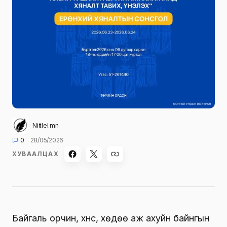
Niitlel.mn
0
28/05/2026
ХУВААЛЦАХ
Байгаль орчин, хүнс, хөдөө аж ахуйн байнгын