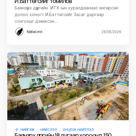
И.Баттөгсийг томилов
Баянзүрх дүүргийн ИТХ-ын хуралдаанаас өнгөрсөн
долоо хоногт И.Баттөгсийг Засаг даргаар
сонгохыг дэмжсэн.…
Niitlel.mn
28/05/2026
НИЙГЭМ
НИЙСЛЭЛ
ОНЦЛОХ НИЙТЛЭЛ
Баянзүрх дүүргийн 18 дугаар хороонд 150