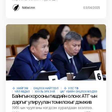
Niitlel.mn
03/04/2025
НИЙГЭМ
ОНЦЛОХ НИЙТЛЭЛ
УЛС ТӨР
ҮЙЛ ЯВДАЛ
ХУУЛЬ ЭРХ ЗҮЙ
ЦАГ ҮЕИЙН ОНЦЛОХ МЭДЭЭ
Байнгын хорооны гишүүдийн олонх АТГ-ын
даргыг улируулан томилохыг дэмжив
УИХ-ын чуулганы нэгдсэн хуралдаан эхэллээ.