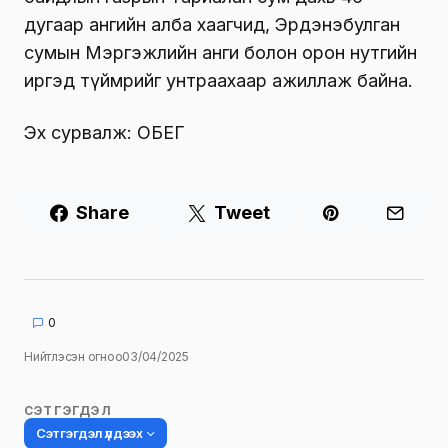
дугаар ангийн алба хаагчид, Эрдэнэбулган
сумын Мэргэжлийн анги болон орон нутгийн
иргэд түймрийг унтраахаар ажиллаж байна.
Эх сурвалж: ОБЕГ
Share
Tweet
0
Нийтлэсэн огноо
03/04/2025
СЭТГЭГДЭЛ
Сэтгэгдэл үлдээх