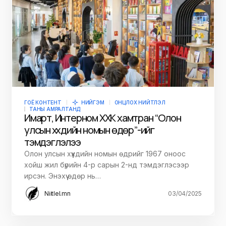
ГОЁ КОНТЕНТ
НИЙГЭМ
ОНЦЛОХ НИЙТЛЭЛ
ТАНЫ АМРАЛТАНД
Имарт, Интерном ХХК хамтран “Олон
улсын хүүхдийн номын өдөр”-ийг
тэмдэглэлээ
Олон улсын хүүхдийн номын өдрийг 1967 оноос
хойш жил бүрийн 4-р сарын 2-нд тэмдэглэсээр
ирсэн. Энэхүү өдөр нь…
Niitlel.mn
03/04/2025