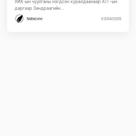
УИХ-ын чуулганы нэгдсэн хуралдаанаар АТГ-ын
даргаар Зандраагийн…
Niitlel.mn
03/04/2025