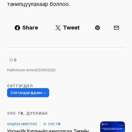
танилцуулахаар боллоо.
Share
Tweet
0
Нийтлэсэн огноо
03/04/2025
СЭТГЭГДЭЛ
Сэтгэгдэл үлдээх
УЛС ТӨР, ДУУЛИАН
Таны имэйл хаягийг нийтлэхгүй.
ОНЦЛОХ НИЙТЛЭЛ
УЛС ТӨР
Шаардлагатай талбаруудыг
*
гэж
Улсын Их Хурлын үйл ажиллагаа, Төрийн