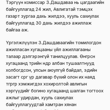
Тэргүүн комиссар З.Дашдаваа нь цагдаагийн
байгууллагад 24 жил, Авлигатай тэмцэх
газарт зургаа дахь жилдээ, хууль сахиулах
байгууллагад 30 дахь жилдээ ажиллаж
байгаа аж.
Үргэлжлүүлэн З.Дашдаваагийн томилогдон
ажилласан хугацааны үйл ажиллагааны
талаар дэлгэрэнгүй танилцуулав. Өнгөрсөн
хугацаанд төрийн өндөр албан тушаалтнууд
холбогдсон, улсын аюулгүй байдал, эдийн
засагт сөрөг үр дагавар бүхий олон их наяд
төгрөгөөр хэмжигдэх хохиролтой авлигын
хэргүүдийг богино хугацаанд шалган тогтоох
ажлыг удирдан, хууль сахиулах
байгууллагуудтай хамтран хянан