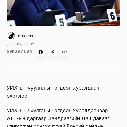
Niitlel.mn
0
03/04/2025
ХУВААЛЦАХ
УИХ-ын чуулганы нэгдсэн хуралдаан
эхэллээ.
УИХ-ын чуулганы нэгдсэн хуралдаанаар
АТГ-ын даргаар Зандраагийн Дашдавааг
улируулан сонгох тухай Ерөнхий сайдын