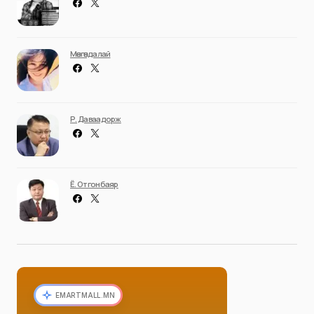
Мөнгөндалай
Р. Даваадорж
Ё. Отгонбаяр
EMARTMALL.MN