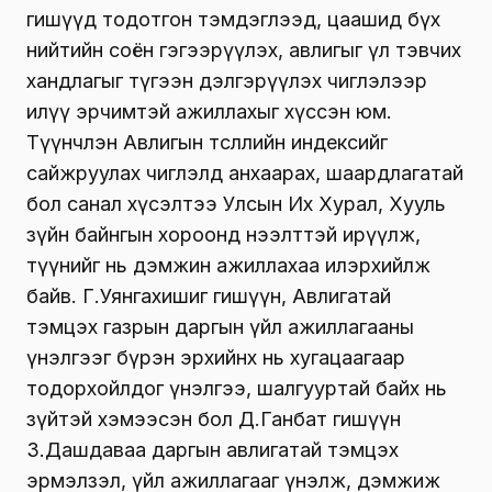
гишүүд тодотгон тэмдэглээд, цаашид бүх
нийтийн соён гэгээрүүлэх, авлигыг үл тэвчих
хандлагыг түгээн дэлгэрүүлэх чиглэлээр
илүү эрчимтэй ажиллахыг хүссэн юм.
Түүнчлэн Авлигын төсөөллийн индексийг
сайжруулах чиглэлд анхаарах, шаардлагатай
бол санал хүсэлтээ Улсын Их Хурал, Хууль
зүйн байнгын хороонд нээлттэй ирүүлж,
түүнийг нь дэмжин ажиллахаа илэрхийлж
байв. Г.Уянгахишиг гишүүн, Авлигатай
тэмцэх газрын даргын үйл ажиллагааны
үнэлгээг бүрэн эрхийнх нь хугацаагаар
тодорхойлдог үнэлгээ, шалгууртай байх нь
зүйтэй хэмээсэн бол Д.Ганбат гишүүн
З.Дашдаваа даргын авлигатай тэмцэх
эрмэлзэл, үйл ажиллагааг үнэлж, дэмжиж