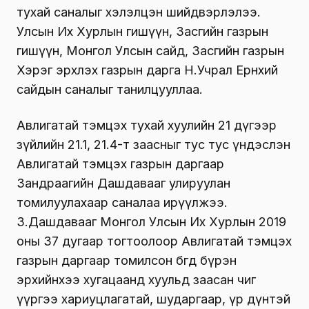
тухай саналыг хэлэлцэн шийдвэрлэлээ.
Улсын Их Хурлын гишүүн, Засгийн газрын
гишүүн, Монгол Улсын сайд, Засгийн газрын
Хэрэг эрхлэх газрын дарга Н.Учрал Ерөнхий
сайдын саналыг танилцууллаа.
Авлигатай тэмцэх тухай хуулийн 21 дүгээр
зүйлийн 21.1, 21.4-т заасныг тус тус үндэслэн
Авлигатай тэмцэх газрын даргаар
Зандраагийн Дашдавааг улируулан
томилуулахаар саналаа ирүүлжээ.
З.Дашдавааг Монгол Улсын Их Хурлын 2019
оны 37 дугаар тогтоолоор Авлигатай тэмцэх
газрын даргаар томилсон бөгөөд бүрэн
эрхийнхээ хугацаанд хуульд заасан чиг
үүргээ хариуцлагатай, шударгаар, үр дүнтэй