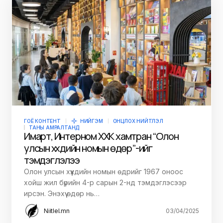
ГОЁ КОНТЕНТ
НИЙГЭМ
ОНЦЛОХ НИЙТЛЭЛ
ТАНЫ АМРАЛТАНД
Имарт, Интерном ХХК хамтран “Олон
улсын хүүхдийн номын өдөр”-ийг
тэмдэглэлээ
Олон улсын хүүхдийн номын өдрийг 1967 оноос
хойш жил бүрийн 4-р сарын 2-нд тэмдэглэсээр
ирсэн. Энэхүү өдөр нь…
Niitlel.mn
03/04/2025