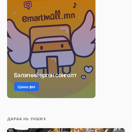
Бэлэгний өргөн сонголт
Цааш үзэх
ДАРАА НЬ УНШИХ