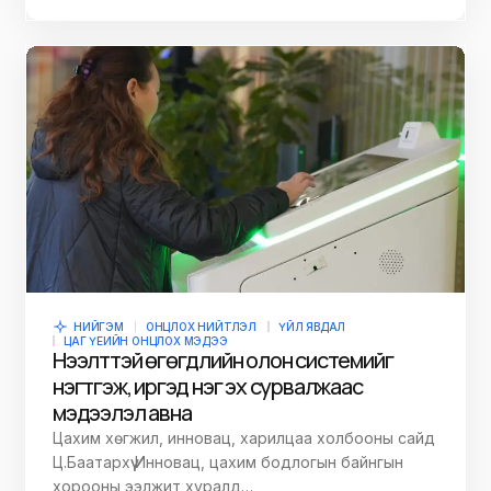
НИЙГЭМ
ОНЦЛОХ НИЙТЛЭЛ
ҮЙЛ ЯВДАЛ
ЦАГ ҮЕИЙН ОНЦЛОХ МЭДЭЭ
Нээлттэй өгөгдлийн олон системийг
нэгтгэж, иргэд нэг эх сурвалжаас
мэдээлэл авна
Цахим хөгжил, инновац, харилцаа холбооны сайд
Ц.Баатархүү Инновац, цахим бодлогын байнгын
хорооны ээлжит хуралд…