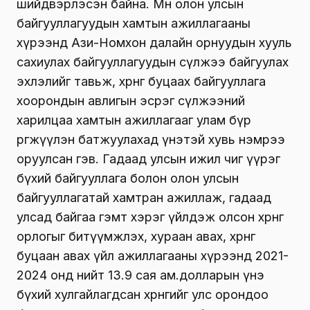
шийдвэрлэсэн байна. Мөн олон улсын
байгууллагуудын хамтын ажиллагааны
хүрээнд Ази-Номхон далайн орнуудын хууль
сахиулах байгууллагуудын сүлжээ байгуулах
эхлэлийг тавьж, хөрөнгө буцаах байгууллага
хоорондын авлигын эсрэг сүлжээний
харилцаа хамтын ажиллагааг улам бүр
өргөжүүлэн батжуулахад үнэтэй хувь нэмрээ
оруулсан гэв. Гадаад улсын ижил чиг үүрэг
бүхий байгууллага болон олон улсын
байгууллагатай хамтран ажиллаж, гадаад
улсад байгаа гэмт хэрэг үйлдэж олсон хөрөнгө
орлогыг битүүмжлэх, хураан авах, хөрөнгө
буцаан авах үйл ажиллагааны хүрээнд 2021-
2024 онд нийт 13.9 сая ам.долларын үнэ
бүхий хулгайлагдсан хөрөнгийг улс орондоо