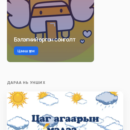
Бэлэгний өргөн сонголт
Цааш үзэх
ДАРАА НЬ УНШИХ