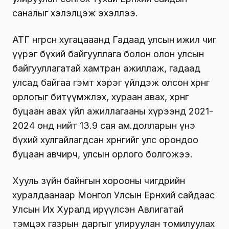
саналыг хэлэлцэж эхэллээ.
АТГ өнгөрсөн хугацааанд Гадаад улсын ижил чиг
үүрэг бүхий байгууллага болон олон улсын
байгууллагатай хамтран ажиллаж, гадаад
улсад байгаа гэмт хэрэг үйлдэж олсон хөрөнгө
орлогыг битүүмжлэх, хураан авах, хөрөнгө
буцаан авах үйл ажиллагааны хүрээнд 2021-
2024 онд нийт 13.9 сая ам.долларын үнэ
бүхий хулгайлагдсан хөрөнгийг улс орондоо
буцаан авчирч, улсын орлого болгожээ.
Хууль зүйн байнгын хорооны өчигдрийн
хуралдаанаар Монгол Улсын Ерөнхий сайдаас
Улсын Их Хуралд ирүүлсэн Авлигатай
тэмцэх газрын даргыг улируулан томилуулах