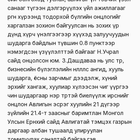
санааг түгээн дэлгэрүүлэх үйл ажиллагааг
өргөн хүрээнд тодорхой бүлгийн онцлогийг
харгалзан зохион байгуулсан нь зохих үр
дүнд хүрч үнэлгээгээр хүүхэд залуучуудын
шударга байдлын түвшин 0.8 пунктээр
нэмэгдсэн үзүүлэлттэй байгааг Н.Учрал
сайд онцолсон юм. З.Дашдаваа нь улс төр,
бизнесийн бүлэглэлийн нөлөөллөөс ангид, хууль
шударга, ёсны зарчмыг дээдэлж, хүний
эрхийг хангаж, хуулиар хүлээсэн чиг үүргээ
чин шударгаар нэр төртэй биелүүлж ирснийг
онцлон Авлигын эсрэг хуулийн 21 дүгээр
зүйлийн 21.4-т заасныг баримтлан Монгол
Улсын Ерөнхий сайд Авлигатай тэмцэх газрын
даргаар албан тушаалд улируулан
томилуулах саналтай байгаа гэв.