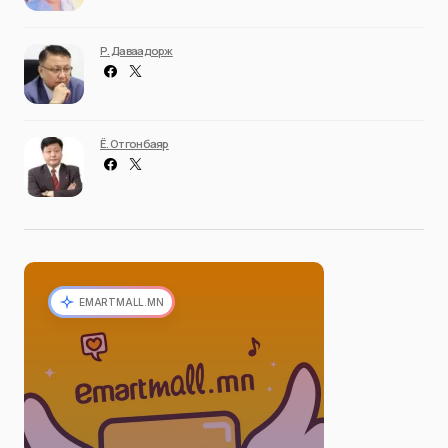
Р. Даваадорж
Ё. Отгонбаяр
EMARTMALL.MN