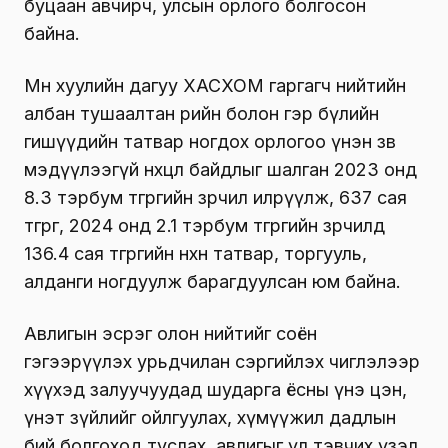
буцаан авчирч, улсын орлого болгосон
байна.
Мөн хуулийн дагуу ХАСХОМ гаргагч нийтийн
албан тушаалтан өөрийн болон гэр бүлийн
гишүүдийн татвар ногдох орлогоо үнэн зөв
мэдүүлээгүй нөхцөл байдлыг шалган 2023 онд
8.3 тэрбум төгрөгийн зөрчил илрүүлж, 637 сая
төгрөг, 2024 онд 2.1 тэрбум төгрөгийн зөрчилд
136.4 сая төгрөгийн нөхөн татвар, торгууль,
алданги ногдуулж барагдуулсан юм байна.
Авлигын эсрэг олон нийтийг соён
гэгээрүүлэх урьдчилан сэргийлэх чиглэлээр
хүүхэд залуучуудад шударга ёсны үнэ цэн,
үнэт зүйлийг ойлгуулах, хүмүүжил дадлын
бий болгоход туслах, авлигыг үл тэвчих үзэл