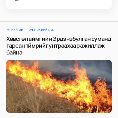
НИЙГЭМ
ОНЦЛОХ НИЙТЛЭЛ
Хөвсгөл аймгийн Эрдэнэбулган суманд
гарсан түймрийг унтраахаар ажиллаж
байна