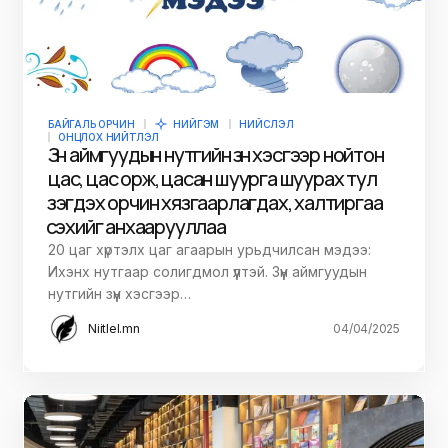
БАЙГАЛЬ ОРЧИН
НИЙГЭМ
НИЙСЛЭЛ
ОНЦЛОХ НИЙТЛЭЛ
Зүүн аймгуудын нутгийн зүүн хэсгээр нойтон
цас, цас орж, цасан шуурга шуурах тул
үзэгдэх орчин хязгаарлагдах, халтиргаа
үүсэхийг анхаарууллаа
20 цаг хүртэлх цаг агаарын урьдчилсан мэдээ:
Ихэнх нутгаар солигдмол үүлтэй. Зүүн аймгуудын
нутгийн зүүн хэсгээр…
Niitlel.mn
04/04/2025