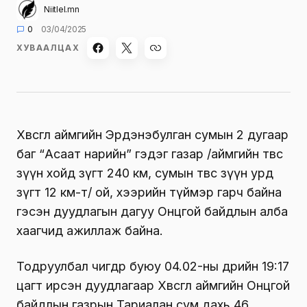
Niitlel.mn
0
03/04/2025
ХУВААЛЦАХ
Хөвсгөл аймгийн Эрдэнэбулган сумын 2 дугаар
баг “Асаат нарийн” гэдэг газар /аймгийн төвөөс
зүүн хойд зүгт 240 км, сумын төвөөс зүүн урд
зүгт 12 км-т/ ой, хээрийн түймэр гарч байна
гэсэн дуудлагын дагуу Онцгой байдлын алба
хаагчид ажиллаж байна.
Тодруулбал өчигдөр буюу 04.02-ны өдрийн 19:17
цагт ирсэн дуудлагаар Хөвсгөл аймгийн Онцгой
байдлын газрын Тариалан сум дахь 46