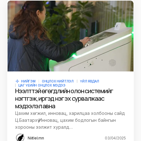
НИЙГЭМ
ОНЦЛОХ НИЙТЛЭЛ
ҮЙЛ ЯВДАЛ
ЦАГ ҮЕИЙН ОНЦЛОХ МЭДЭЭ
Нээлттэй өгөгдлийн олон системийг
нэгтгэж, иргэд нэг эх сурвалжаас
мэдээлэл авна
Цахим хөгжил, инновац, харилцаа холбооны сайд
Ц.Баатархүү Инновац, цахим бодлогын байнгын
хорооны ээлжит хуралд…
Niitlel.mn
03/04/2025