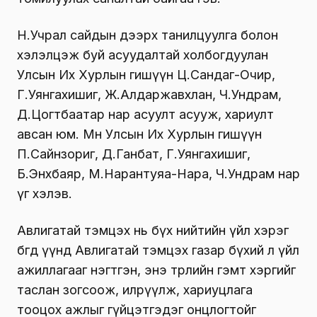
Н.Учрал сайдын дээрх танилцуулга болон
хэлэлцэж буй асуудалтай холбогдуулан
Улсын Их Хурлын гишүүн Ц.Сандаг-Очир,
Г.Уянгахишиг, Ж.Алдаржавхлан, Ч.Ундрам,
Д.Цогтбаатар нар асуулт асууж, хариулт
авсан юм. Мөн Улсын Их Хурлын гишүүн
П.Сайнзориг, Д.Ганбат, Г.Уянгахишиг,
Б.Энхбаяр, М.Нарантуяа-Нара, Ч.Ундрам нар
үг хэлэв.
Авлигатай тэмцэх нь бүх нийтийн үйл хэрэг
бөгөөд үүнд Авлигатай тэмцэх газар бүхий л үйл
ажиллагааг нэгтгэн, энэ төрлийн гэмт хэргийг
таслан зогсоож, илрүүлж, хариуцлага
тооцох ажлыг гүйцэтгэдэг онцлогтойг