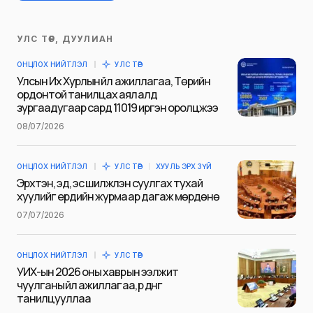
УЛС ТӨР, ДУУЛИАН
Таны имэйл хаягийг нийтлэхгүй.
ОНЦЛОХ НИЙТЛЭЛ
УЛС ТӨР
Шаардлагатай талбаруудыг
*
гэж
Улсын Их Хурлын үйл ажиллагаа, Төрийн
тэмдэглэсэн
ордонтой танилцах аялалд
зургаадугаар сард 11019 иргэн оролцжээ
Name
*
08/07/2026
ОНЦЛОХ НИЙТЛЭЛ
УЛС ТӨР
ХУУЛЬ ЭРХ ЗҮЙ
E-mail
*
Эрхтэн, эд, эс шилжүүлэн суулгах тухай
хуулийг ердийн журмаар дагаж мөрдөнө
07/07/2026
Сэтгэгдэл
*
ОНЦЛОХ НИЙТЛЭЛ
УЛС ТӨР
УИХ-ын 2026 оны хаврын ээлжит
чуулганы үйл ажиллагаа, үр дүнг
танилцууллаа