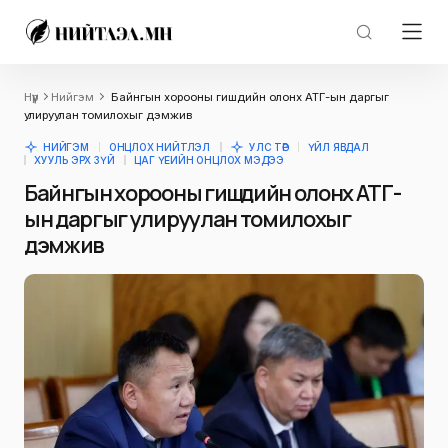
Нүүр
Нийгэм
Байнгын хорооны гишүүдийн олонх АТГ-ын даргыг
улируулан томилохыг дэмжив
НИЙГЭМ
ОНЦЛОХ НИЙТЛЭЛ
УЛС ТӨР
ҮЙЛ ЯВДАЛ
ХУУЛЬ ЭРХ ЗҮЙ
ЦАГ ҮЕИЙН ОНЦЛОХ МЭДЭЭ
Байнгын хорооны гишүүдийн олонх АТГ-
ын даргыг улируулан томилохыг
дэмжив