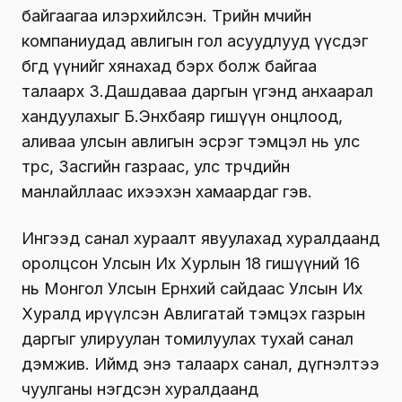
байгаагаа илэрхийлсэн. Төрийн өмчийн
компаниудад авлигын гол асуудлууд үүсдэг
бөгөөд үүнийг хянахад бэрх болж байгаа
талаарх З.Дашдаваа даргын үгэнд анхаарал
хандуулахыг Б.Энхбаяр гишүүн онцлоод,
аливаа улсын авлигын эсрэг тэмцэл нь улс
төрөөс, Засгийн газраас, улс төрчдийн
манлайллаас ихээхэн хамаардаг гэв.
Ингээд санал хураалт явуулахад хуралдаанд
оролцсон Улсын Их Хурлын 18 гишүүний 16
нь Монгол Улсын Ерөнхий сайдаас Улсын Их
Хуралд ирүүлсэн Авлигатай тэмцэх газрын
даргыг улируулан томилуулах тухай санал
дэмжив. Иймд энэ талаарх санал, дүгнэлтээ
чуулганы нэгдсэн хуралдаанд