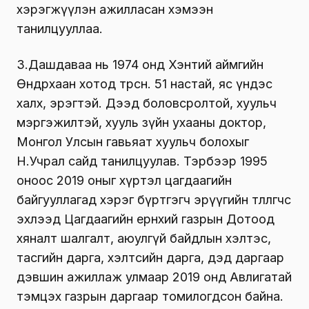
хэрэгжүүлэн ажилласан хэмээн
танилцууллаа.
З.Дашдаваа нь 1974 онд Хэнтий аймгийн
Өндөрхаан хотод төрсөн. 51 настай, яс үндэс
халх, эрэгтэй. Дээд боловсролтой, хуульч
мэргэжилтэй, хууль зүйн ухааны доктор,
Монгол Улсын гавьяат хуульч болохыг
Н.Учрал сайд танилцуулав. Тэрбээр 1995
оноос 2019 оныг хүртэл цагдаагийн
байгууллагад хэрэг бүртгэгч эрүүгийн төлөөлөгчөөс
эхлээд Цагдаагийн ерөнхий газрын Дотоод
хяналт шалгалт, аюулгүй байдлын хэлтэс,
тасгийн дарга, хэлтсийн дарга, дэд даргаар
дэвшин ажиллаж улмаар 2019 онд Авлигатай
тэмцэх газрын даргаар томилогдсон байна.