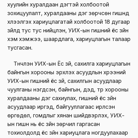
хуулийн хуралдаан дэгтэй холбоотой
зохицуулалт, хуралдааны дэг зөрчсөн гишүүнд
хүлээлгэх хариуцлагатай холбоотой 18 дугаар
зүйлд тус тус нийцүүлэн, УИХ-ын гишүүний ёс зүйн
хэм хэмжээ, шаардлага, хариуцлагын талаар
тусгасан.
Түүнчлэн УИХ-ын Ёс зүй, сахилга хариуцлагын
байнгын хорооны эрхлэх асуудлын хүрээний
УИХ-ын гишүүний ёс зүй, сахилгын асуудлаар
чуулганы нэгдсэн, байнгын, дэд, түр хорооны
хуралдааны дэг сахиулах, гишүүний ёс зүйн
асуудлаар иргэд, байгууллагаас ирүүлсэн
өргөдөл, гомдлыг хянан шийдвэрлэх, УИХ-
ын гишүүн нь ёс зүйн зөрчил гаргасан
тохиолдолд ёс зүйн хариуцлага ногдуулахаар