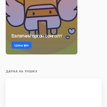
Бэлэгний өргөн сонголт
Цааш үзэх
ДАРАА НЬ УНШИХ