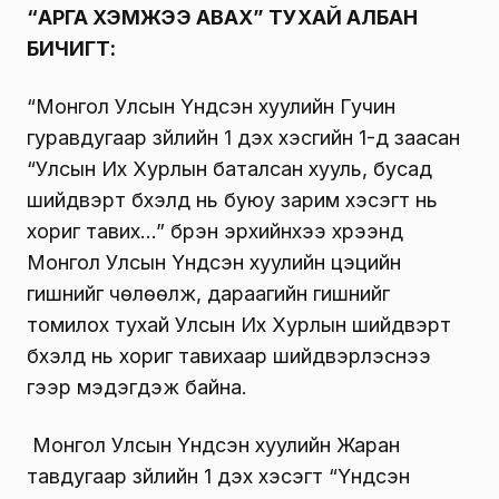
“АРГА ХЭМЖЭЭ АВАХ” ТУХАЙ АЛБАН
БИЧИГТ:
“Монгол Улсын Үндсэн хуулийн Гучин
гуравдугаар зүйлийн 1 дэх хэсгийн 1-д заасан
“Улсын Их Хурлын баталсан хууль, бусад
шийдвэрт бүхэлд нь буюу зарим хэсэгт нь
хориг тавих…” бүрэн эрхийнхээ хүрээнд
Монгол Улсын Үндсэн хуулийн цэцийн
гишүүнийг чөлөөлж, дараагийн гишүүнийг
томилох тухай Улсын Их Хурлын шийдвэрт
бүхэлд нь хориг тавихаар шийдвэрлэснээ
үүгээр мэдэгдэж байна.
Монгол Улсын Үндсэн хуулийн Жаран
тавдугаар зүйлийн 1 дэх хэсэгт “Үндсэн