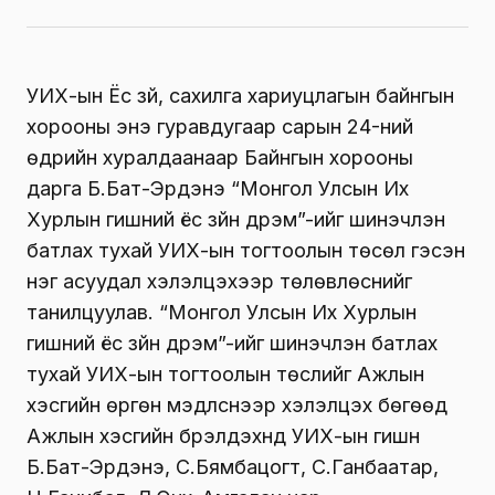
УИХ-ын Ёс зүй, сахилга хариуцлагын байнгын
хорооны энэ гуравдугаар сарын 24-ний
өдрийн хуралдаанаар Байнгын хорооны
дарга Б.Бат-Эрдэнэ “Монгол Улсын Их
Хурлын гишүүний ёс зүйн дүрэм”-ийг шинэчлэн
батлах тухай УИХ-ын тогтоолын төсөл гэсэн
нэг асуудал хэлэлцэхээр төлөвлөснийг
танилцуулав. “Монгол Улсын Их Хурлын
гишүүний ёс зүйн дүрэм”-ийг шинэчлэн батлах
тухай УИХ-ын тогтоолын төслийг Ажлын
хэсгийн өргөн мэдүүлснээр хэлэлцэх бөгөөд
Ажлын хэсгийн бүрэлдэхүүнд УИХ-ын гишүүн
Б.Бат-Эрдэнэ, С.Бямбацогт, С.Ганбаатар,