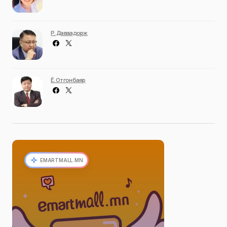
Р. Даваадорж
Ё. Отгонбаяр
EMARTMALL.MN