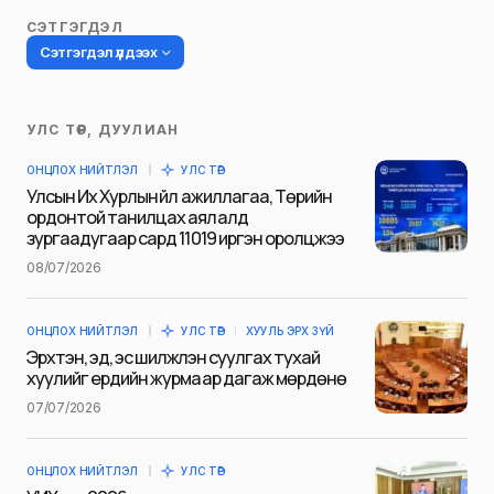
СЭТГЭГДЭЛ
Сэтгэгдэл үлдээх
УЛС ТӨР, ДУУЛИАН
Таны имэйл хаягийг нийтлэхгүй.
ОНЦЛОХ НИЙТЛЭЛ
УЛС ТӨР
Шаардлагатай талбаруудыг
*
гэж
Улсын Их Хурлын үйл ажиллагаа, Төрийн
тэмдэглэсэн
ордонтой танилцах аялалд
зургаадугаар сард 11019 иргэн оролцжээ
Name
*
08/07/2026
ОНЦЛОХ НИЙТЛЭЛ
УЛС ТӨР
ХУУЛЬ ЭРХ ЗҮЙ
E-mail
*
Эрхтэн, эд, эс шилжүүлэн суулгах тухай
хуулийг ердийн журмаар дагаж мөрдөнө
07/07/2026
Сэтгэгдэл
*
ОНЦЛОХ НИЙТЛЭЛ
УЛС ТӨР