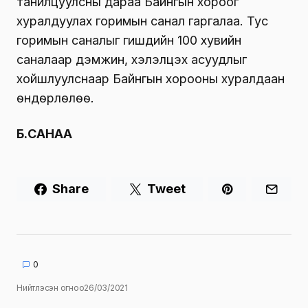
танилцуулсны дараа Байнгын хороог
хуралдуулах горимын санал гаргалаа. Тус
горимын саналыг гишүүдийн 100 хувийн
саналаар дэмжин, хэлэлцэх асуудлыг
хойшлуулснаар Байнгын хорооны хуралдаан
өндөрлөлөө
.
Б.САНАА
Share
Tweet
0
Нийтлэсэн огноо
26/03/2021