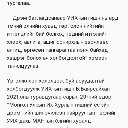
тусгалаа.
Дүрэм батлагдсанаар УИХ-ын гишүүн нь ард
түмний элчийн хувьд төр, олон нийтийн
итгэлцлийг бий болгох, тэдний итгэлийг
хүлээх, авлига, ашиг сонирхлын зөрчлөөс
ангид, өргөсөн тангарагтаа үнэнч байхад
хөшүүрэг болох ач холбогдолтой” хэмээн
танилцуулав.
Үргэлжлүүлэн хэлэлцэж буй асуудалтай
холбогдуулж УИХ-ын гишүүн Б.Баярсайхан
2021 оны гуравдугаар сарын 29-ний өдөр
“Монгол Улсын Их Хурлын гишүүний ёс зүйн
дүрэм”-ийн шинэчилсэн найруулгын төслийг
УИХ дахь МАН-ын бүлгийн хуралд