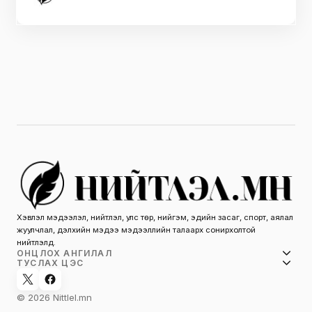
Хэвлэл мэдээлэл, нийтлэл, улс төр, нийгэм, эдийн засаг, спорт, аялал
жуулчлал, дэлхийн мэдээ мэдээллийн талаарх сонирхолтой
нийтлэлүүд.
ОНЦЛОХ АНГИЛАЛ
ТУСЛАХ ЦЭС
© 2026 Nittlel.mn