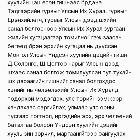
хуулийн цэц есөн гишүүнээс бүрдэнэ.
Тэдгээрийн гурвыг Улсын Их Хурал, гурвыг
Ерөнхийлөгч, гурвыг Улсын дээд шүүхийн
санал болгосноор Улсын Их Хурал зургаан
жилийн хугацаагаар томилно” гэж заасан
бөгөөд бүрэн эрхийн хугацаа нь дууссан
Монгол Улсын Үндсэн хуулийн цэцийн гишүүн
Д.Солонго, Ш.Цогтоо нарыг Улсын дээд
шүүхээс санал болгож томилуулсан тул тухайн
шүүх дараагийн гишүүнийг санал болгохдоо
хэнийг нь чөлөөлөхийг Улсын Их Хуралд
тодорхой мэдэгдэх, улс төрийн үзэмжээр
хандахаас сэргийлэх, улмаар улс орны
тусгаар тогтнол, иргэдийн эрх, эрх чөлөөний
баталгаа болсон Үндсэн хуулийн цэцийг
хууль зүйн зөрчил, маргаангүйгээр байгуулах