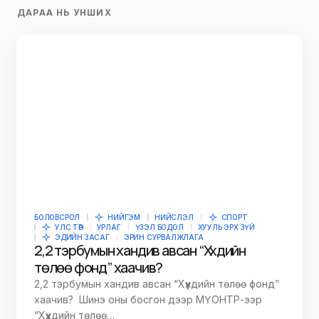
ДАРАА НЬ УНШИХ
БОЛОВСРОЛ
НИЙГЭМ
НИЙСЛЭЛ
СПОРТ
УЛС ТӨР
УРЛАГ
ҮЗЭЛ БОДОЛ
ХУУЛЬ ЭРХ ЗҮЙ
ЭДИЙН ЗАСАГ
ЭРИН СУРВАЛЖЛАГА
2,2 тэрбумын хандив авсан “Хүүхдийн
төлөө фонд” хаачив?
2,2 тэрбумын хандив авсан “Хүүхдийн төлөө фонд”
хаачив? Шинэ оны босгон дээр МҮОНТР-ээр
“Хүүхдийн төлөө…