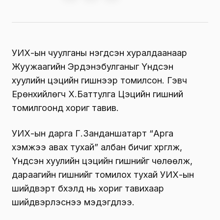
УИХ-ын чуулганы нэгдсэн хуралдаанаар
Жуужаагийн Эрдэнэбулганыг Үндсэн
хуулийн цэцийн гишүүнээр томилсон. Гэвч
Ерөнхийлөгч Х.Баттулга Цэцийн гишүүний
томилгоонд хориг тавив.
УИХ-ын дарга Г.Занданшатарт “Арга
хэмжээ авах тухай” албан бичиг хүргүүлж,
Үндсэн хуулийн цэцийн гишүүнийг чөлөөлж,
дараагийн гишүүнийг томилох тухай УИХ-ын
шийдвэрт бүхэлд нь хориг тавихаар
шийдвэрлэснээ мэдэгдлээ.