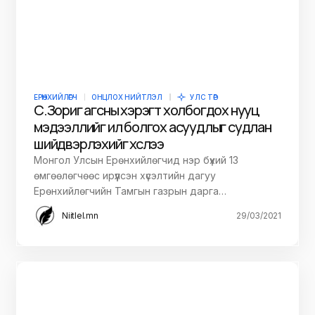
ЕРӨНХИЙЛӨГЧ
ОНЦЛОХ НИЙТЛЭЛ
УЛС ТӨР
С.Зориг агсны хэрэгт холбогдох нууц
мэдээллийг ил болгох асуудлыг судлан
шийдвэрлэхийг хүслээ
Монгол Улсын Ерөнхийлөгчид нэр бүхий 13
өмгөөлөгчөөс ирүүлсэн хүсэлтийн дагуу
Ерөнхийлөгчийн Тамгын газрын дарга…
Niitlel.mn
29/03/2021