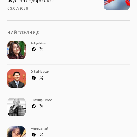
чуулган өндөрлөлөө
03/07/2026
НИЙТЛЭЛЧИД
Adiya Idea
D. Sainbayar
Г. Мэнд-Ооёо
Мөнгөндалай