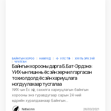
БАЙНГЫН ХОРОО
НАМУУД
УЛС ТӨР
ХУУЛЬ ЭРХ ЗҮЙ
ЧУУЛГАН
Байнгын хорооны дарга Б.Бат-Эрдэнэ:
УИХ-ын гишүүн нь ёс зүйн зөрчил гаргасан
тохиолдолд ёс зүйн хариуцлага
ногдуулахаар тусгалаа
УИХ-ын Ёс зүй, сахилга хариуцлагын байнгын
хорооны энэ гуравдугаар сарын 24-ний
өдрийн хуралдаанаар Байнгын…
Niitlel.mn
26/03/2021