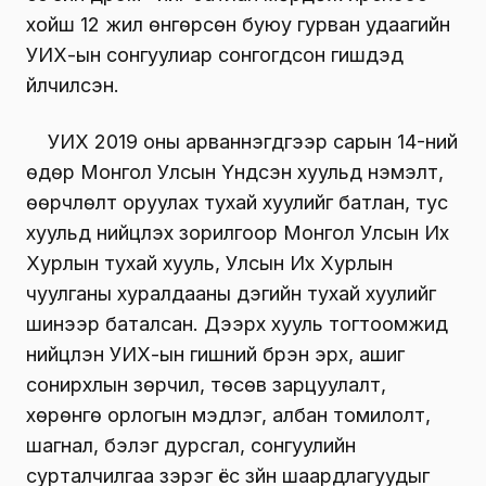
хойш 12 жил өнгөрсөн буюу гурван удаагийн
УИХ-ын сонгуулиар сонгогдсон гишүүдэд
үйлчилсэн.
УИХ 2019 оны арваннэгдүгээр сарын 14-ний
өдөр Монгол Улсын Үндсэн хуульд нэмэлт,
өөрчлөлт оруулах тухай хуулийг батлан, тус
хуульд нийцүүлэх зорилгоор Монгол Улсын Их
Хурлын тухай хууль, Улсын Их Хурлын
чуулганы хуралдааны дэгийн тухай хуулийг
шинээр баталсан. Дээрх хууль тогтоомжид
нийцүүлэн УИХ-ын гишүүний бүрэн эрх, ашиг
сонирхлын зөрчил, төсөв зарцуулалт,
хөрөнгө орлогын мэдүүлэг, албан томилолт,
шагнал, бэлэг дурсгал, сонгуулийн
сурталчилгаа зэрэг ёс зүйн шаардлагуудыг