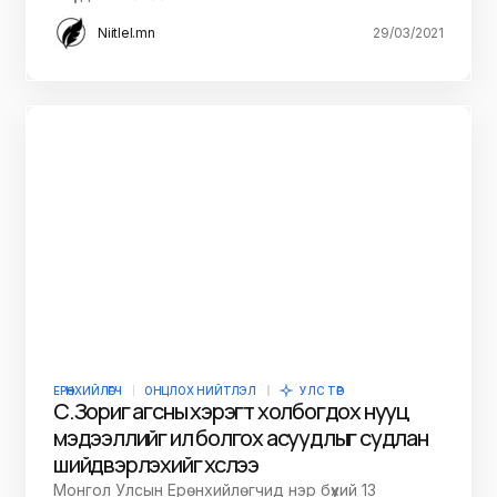
Niitlel.mn
29/03/2021
ЕРӨНХИЙЛӨГЧ
ОНЦЛОХ НИЙТЛЭЛ
УЛС ТӨР
С.Зориг агсны хэрэгт холбогдох нууц
мэдээллийг ил болгох асуудлыг судлан
шийдвэрлэхийг хүслээ
Монгол Улсын Ерөнхийлөгчид нэр бүхий 13