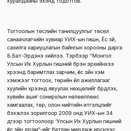
хуралдааны эхэнд тодотгов.
Тогтоолын төслийн танилцуулгыг төсөл
санаачлагчийн хувиар УИХ-ын гишүүн, Ёс зүй,
сахилга хариуцлагын байнгын хорооны дарга
Б.Бат-Эрдэнэ хийлээ. Тэрбээр “Монгол
Улсын Их Хурлын гишүүний бүрэн эрхийнхээ
хүрээнд баримтлах зарчим, ёс зүйн хэм
хэмжээг тогтоох, төрийн үйл ажиллагааг
хуулийн хүрээнд явуулах нөхцөлийг бүрдүүлэх,
хувийн ашиг сонирхлын нөлөөллөөс
хамгаалах, төр, олон нийтийн итгэлцлийг
бэхжүүлэх зорилгоор 2009 онд УИХ-ын 34
дүгээр тогтоолоор ‘Улсын Их Хурлын гишүүний
ёс зүйн дүрэм”-ийг батлан мөрдөж ирснээс