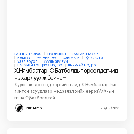
БАЙНГЫН ХОРОО
ЕРӨНХИЙЛӨГЧ
ЗАСГИЙН ГАЗАР
НАМУУД
НИЙГЭМ
СОНГУУЛЬ
УЛС ТӨР
ҮЗЭЛ БОДОЛ
ХУУЛЬ ЭРХ ЗҮЙ
ЦАГ ҮЕИЙН ОНЦЛОХ МЭДЭЭ
ШУУРХАЙ МЭДЭЭ
Х.Нямбаатар: Сү.Батболдыг өрсөлдөгчид
нь харлуулж байна –
Хууль зүй, дотоод хэргийн сайд Х.Нямбаатар Рио
тинтон асуудлаар мэдээлэл хийх үеэрээУИХ-ын
гишүүн Сү.Батболдтой…
Niitlel.mn
26/03/2021