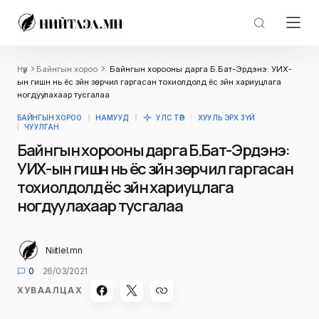
Нүүр
Байнгын хороо
Байнгын хорооны дарга Б.Бат-Эрдэнэ: УИХ-
ын гишүүн нь ёс зүйн зөрчил гаргасан тохиолдолд ёс зүйн хариуцлага
ногдуулахаар тусгалаа
БАЙНГЫН ХОРОО
НАМУУД
УЛС ТӨР
ХУУЛЬ ЭРХ ЗҮЙ
ЧУУЛГАН
Байнгын хорооны дарга Б.Бат-Эрдэнэ:
УИХ-ын гишүүн нь ёс зүйн зөрчил гаргасан
тохиолдолд ёс зүйн хариуцлага
ногдуулахаар тусгалаа
Niitlel.mn
0
26/03/2021
ХУВААЛЦАХ