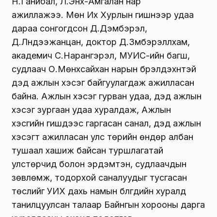
Н.Ганибал, Л.Энх-Амгалан нар
ажиллажээ. Мөн Их Хурлын гишүүнээр удаа
дараа сонгогдсон Д.Дэмбэрэл,
Д.Лүндээжанцан, доктор Д.Зүмбэрэллхам,
академич С.Нарангэрэл, МУИС-ийн багш,
судлаач О.Мөнхсайхан нарын бүрэлдэхүүнтэй
дэд ажлын хэсэг байгуулагдаж ажилласан
байна. Ажлын хэсэг гурван удаа, дэд ажлын
хэсэг зургаан удаа хуралдаж, Ажлын
хэсгийн гишүүдээс гаргасан санал, дэд ажлын
хэсэгт ажилласан улс төрийн өндөр албан
тушаал хашиж байсан туршлагатай
улстөрчид болон эрдэмтэн, судлаачдын
зөвлөмж, тодорхой саналуудыг тусгасан
төслийг УИХ дахь намын бүлгүүдийн хуралд
танилцуулсан талаар Байнгын хорооны дарга