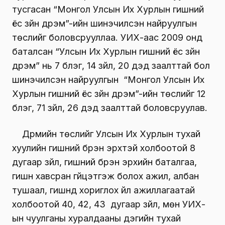
тусгасан “Монгол Улсын Их Хурлын гишүүний
ёс зүйн дүрэм”-ийн шинэчилсэн найруулгын
төслийг боловсрууллаа. УИХ-аас 2009 онд
баталсан “Улсын Их Хурлын гишүүний ёс зүйн
дүрэм” нь 7 бүлэг, 14 зүйл, 20 дэд заалттай бол
шинэчилсэн найруулгын “Монгол Улсын Их
Хурлын гишүүний ёс зүйн дүрэм”-ийн төслийг 12
бүлэг, 71 зүйл, 26 дэд заалттай боловсруулав.
Дүрмийн төслийг Улсын Их Хурлын тухай
хуулийн гишүүний бүрэн эрхтэй холбоотой 8
дугаар зүйл, гишүүний бүрэн эрхийн баталгаа,
гишүүн хавсран гүйцэтгэж болох ажил, албан
тушаал, гишүүнд хориглох үйл ажиллагаатай
холбоотой 40, 42, 43 дугаар зүйл, мөн УИХ-
ын чуулганы хуралдааны дэгийн тухай