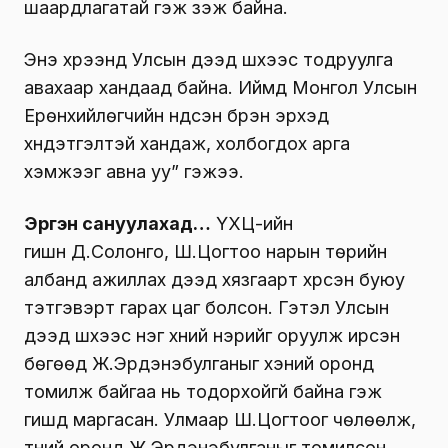
шаардлагатай гэж үзэж байна.
Энэ хүрээнд Улсын дээд шүүхээс тодруулга
авахаар хандаад байна. Иймд Монгол Улсын
Ерөнхийлөгчийн үндсэн бүрэн эрхэд
хүндэтгэлтэй хандаж, холбогдох арга
хэмжээг авна уу” гэжээ.
Эргэн сануулахад…
ҮХЦ-ийн
гишүүн Д.Солонго, Ш.Цогтоо нарын төрийн
албанд ажиллах дээд хязгаарт хүрсэн буюу
тэтгэвэрт гарах цаг болсон. Гэтэл Улсын
дээд шүүхээс нэг хүний нэрийг оруулж ирсэн
бөгөөд Ж.Эрдэнэбулганыг хэний оронд
томилж байгаа нь тодорхойгүй байна гэж
гишүүд маргасан. Улмаар Ш.Цогтоог чөлөөлж,
түүний оронд Ж.Эрдэнэбулганыг томилсон