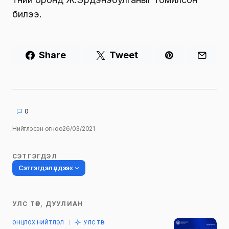
билээ.
Share
Tweet
0
Нийтлэсэн огноо
26/03/2021
СЭТГЭГДЭЛ
Сэтгэгдэл үлдээх
УЛС ТӨР, ДУУЛИАН
Таны имэйл хаягийг нийтлэхгүй.
ОНЦЛОХ НИЙТЛЭЛ
УЛС ТӨР