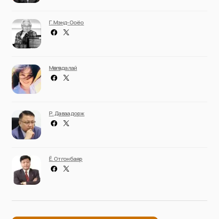
Г. Мэнд-Ооёо
Мөнгөндалай
Р. Даваадорж
Ё. Отгонбаяр