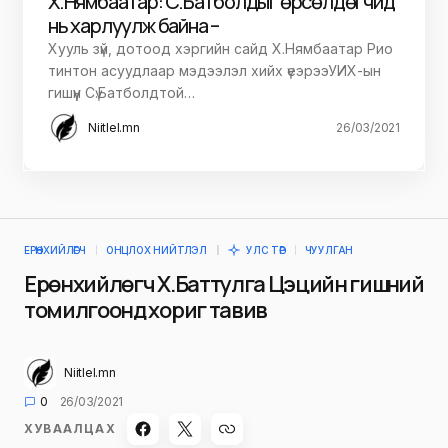
Х.Нямбаатар: Сү.Батболдыг өрсөлдөгчид
нь харлуулж байна –
Хууль зүй, дотоод хэргийн сайд Х.Нямбаатар Рио
тинтон асуудлаар мэдээлэл хийх үеэрээУИХ-ын
гишүүн Сү.Батболдтой…
Niitlel.mn
26/03/2021
ЕРӨНХИЙЛӨГЧ
ОНЦЛОХ НИЙТЛЭЛ
УЛС ТӨР
ЧУУЛГАН
Ерөнхийлөгч Х.Баттулга Цэцийн гишүүний
томилгоонд хориг тавив
Niitlel.mn
0
26/03/2021
ХУВААЛЦАХ