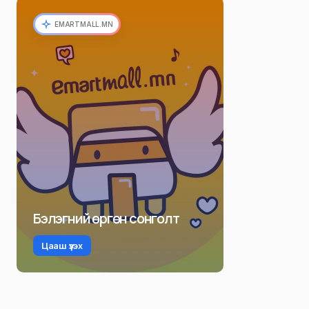
EMARTMALL.MN
Бэлэгний өргөн сонголт
Цааш үзэх