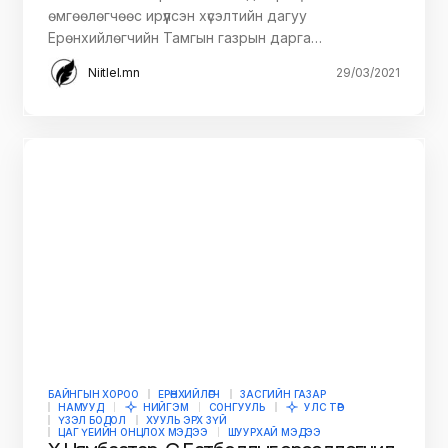
өмгөөлөгчөөс ирүүлсэн хүсэлтийн дагуу
Ерөнхийлөгчийн Тамгын газрын дарга…
Niitlel.mn
29/03/2021
БАЙНГЫН ХОРОО
ЕРӨНХИЙЛӨГЧ
ЗАСГИЙН ГАЗАР
НАМУУД
НИЙГЭМ
СОНГУУЛЬ
УЛС ТӨР
ҮЗЭЛ БОДОЛ
ХУУЛЬ ЭРХ ЗҮЙ
ЦАГ ҮЕИЙН ОНЦЛОХ МЭДЭЭ
ШУУРХАЙ МЭДЭЭ