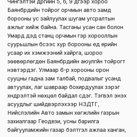
Чингэлтэй дүүргийн 5, 6, 9 дүгээр хороо
Баянбүрдийн тойрог орчмын авто замд
борооны ус зайлуулах шугам угсралтын
ажлыг хийж байна. Тасганы усан сан болон
Умард дэд станц орчмын гэр хорооллын
суурьшлын бүсээс хур борооны үед үерийн
усаар их хэмжээний хайрга, шороо
зөөвөрлөгдөн Баянбүрдийн аюулгүйн тойрогт
нэвтэрдэг. Улмаар 6-р хорооны орон
сууцны гадна зам талбай, подвалыг усанд
автуулах, лаг шавраар бохирдуулах зэрэг
хүндрэлтэй нөхцөл байдал үүсдэг. Тэгвэл энэхүү
асуудлыг шийдвэрлэхээр НЗДТГ,
Нийслэлийн Авто замын хөгжлийн газрын
захиалгаар Геодези, усны барилга
байгууламжийн газар бэлтгэл ажлаа ханган,