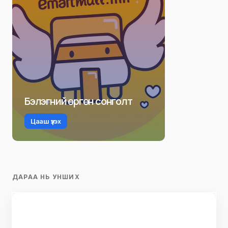
Бэлэгний өргөн сонголт
Цааш үзэх
ДАРАА НЬ УНШИХ