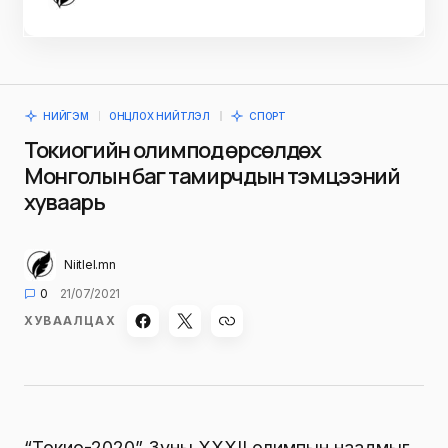
НИЙГЭМ
ОНЦЛОХ НИЙТЛЭЛ
СПОРТ
Токиогийн олимпод өрсөлдөх
Монголын баг тамирчдын тэмцээний
хуваарь
Niitlel.mn
0
21/07/2021
ХУВААЛЦАХ
“Токио-2020” Зуны XXXII олимпын наадмыг