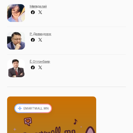
Мөнгөндалай
Р. Даваадорж
Ё. Отгонбаяр
EMARTMALL.MN