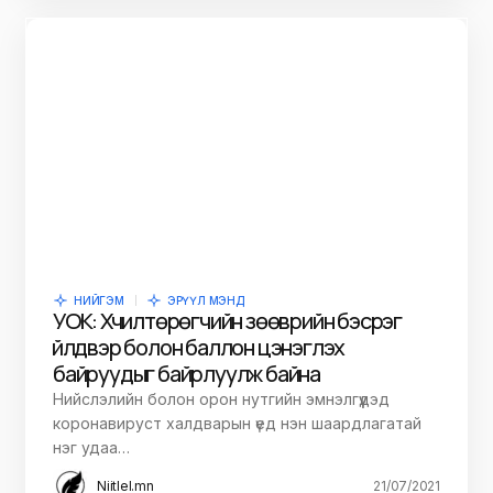
НИЙГЭМ
ЭРҮҮЛ МЭНД
УОК: Хүчилтөрөгчийн зөөврийн бэсрэг
үйлдвэр болон баллон цэнэглэх
байруудыг байрлуулж байна
Нийслэлийн болон орон нутгийн эмнэлгүүдэд
коронавируст халдварын үед нэн шаардлагатай
нэг удаа…
Niitlel.mn
21/07/2021