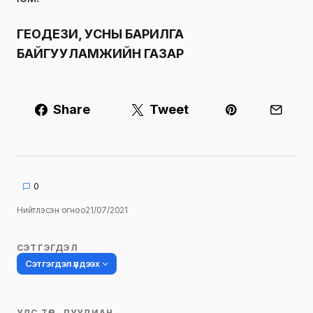
ГЕОДЕЗИ, УСНЫ БАРИЛГА
БАЙГУУЛАМЖИЙН ГАЗАР
Share
Tweet
0
Нийтлэсэн огноо
21/07/2021
СЭТГЭГДЭЛ
Сэтгэгдэл үлдээх
УЛС ТӨР, ДУУЛИАН