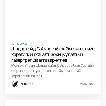
НИЙГЭМ
Шадар сайд С.Амарсайхан Эм, эмнэлгийн
хэрэгслийн хяналт, зохицуулалтын
газарт үүрэг, даалгавар өглөө
Монгол Улсын Шадар сайд С.Амарсайхан Засгийн
газрын хэрэгжүүлэгч агентлаг Эм, эмнэлгийн
хэрэгслийн хяналт,…
Niitlel.mn
21/07/2021