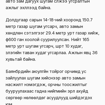
авто зам дагуух шугам сүлжээ угсралтын
ажлыг эхлүүлээд байна.
Долдугаар сарын 14-18-ний хооронд 150.7
метр газар шугам угсарч, авто замын
хөндлөн сэтэлгээг 29.4 метр урт газар хийж,
ф600 ган хоолой суурилуулсан. Нийт 165
метр урт шугам угсарч, шүүрт 10 худаг,
үзлэгийн таван худаг угсарлаа. Ажлын явц 36
хувьтай байна.
Баянбүрдийн аюулгүйн тойрог орчимд ус
зайлуулах шугам хийснээр авто замын
насжилт нэмэгдэж, орчны тоосжилтыг
бууруулахаас гадна нийгмийн эрүүл ахуйд
сөргөөр нөлөөлдөг асуудлууд шийдэгдэх
юм.