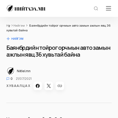
Нүүр
Нийгэм
Баянбүрдийн тойрог орчмын авто замын ажлын явц 36
хувьтай байна
НИЙГЭМ
Баянбүрдийн тойрог орчмын авто замын
ажлын явц 36 хувьтай байна
Niitlel.mn
0
21/07/2021
ХУВААЛЦАХ