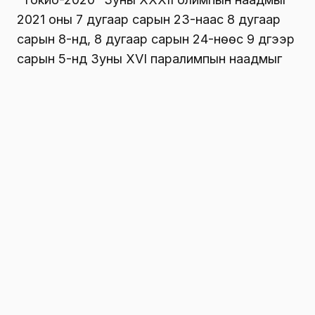
2021 оны 7 дугаар сарын 23-наас 8 дугаар
сарын 8-нд, 8 дугаар сарын 24-нөөс 9 дүгээр
сарын 5-нд Зуны XVI паралимпын наадмыг
Япон улсын нийслэл Токио хотноо тус тус
зохион байгуулна.
Хоёр хоногийн дараа эхлэх энэ удаагийн
олимпийн наадамд манай улсаас 43
тамирчин спортын 10 төрөлд оролцох юм.
Монголын баг тамирчид Улаанбаатарын
цагаар хэзээ тэмцээнээ эхлүүлэх хуваарийг
танилцуулж байна.
7 дугаар сарын 23