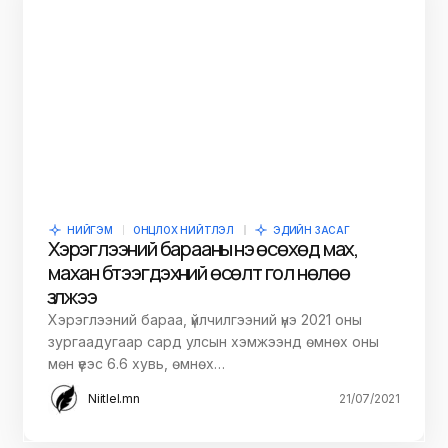
НИЙГЭМ
ОНЦЛОХ НИЙТЛЭЛ
ЭДИЙН ЗАСАГ
Хэрэглээний барааны үнэ өсөхөд мах,
махан бүтээгдэхүүний өсөлт гол нөлөө
үзүүлжээ
Хэрэглээний бараа, үйлчилгээний үнэ 2021 оны
зургаадугаар сард улсын хэмжээнд өмнөх оны
мөн үеэс 6.6 хувь, өмнөх…
Niitlel.mn
21/07/2021