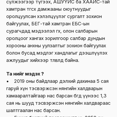
сүлжээгээр түгээх, АШУҮИС ба ХААИС-тай
хамтран төгсөх дамжааны оюутнуудыг
оролцуулсан хэлэлцүүлэг сургалт зохион
байгуулах, БЕГ-тай хамтран ЕБС-ын
сурагчдад мэдээлэл өгөх, олон салбарын
оролцоог хангах зорилгоор салбар дундын
хорооны анхны уулзалтыг зохион байгуулах
болон бусад мэдлэг хандлагыг дээшлүүлэх
ажлуудыг хийхээр төлөвлөөд байна.
Та үүнийг мэдэх үү?
• 2019 оны байдлаар дэлхий дахинаа 5 сая
гаруй хүн тэсвэржсэн нянгийн халдварын
хамааралтайгаар нас барсан бөгөөд үүнээс 1,3
сая нь шууд тэсвэржсэн нянгийн халдвараас
шалтгаалан нас барсан.