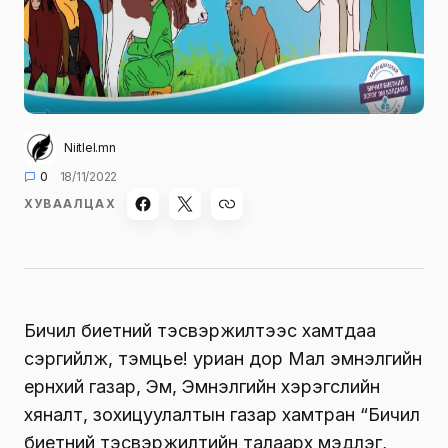
Niitlel.mn
0
18/11/2022
ХУВААЛЦАХ
Бичил биетний тэсвэржилтээс хамтдаа
сэргийлж, тэмцье! уриан дор Мал эмнэлгийн
ерөнхий газар, Эм, Эмнэлгийн хэрэгслийн
хяналт, зохицуулалтын газар хамтран “Бичил
биетний тэсвэржилтийн талаарх мэдлэг,