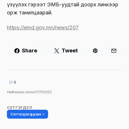
үзүүлэх гэрээт ЭМБ-уудтай доорх линкээр
орж танилцаарай.
https://emd.gov.mn/news/207
Share
Tweet
0
Нийтлэсэн огноо
17/11/2022
СЭТГЭГДЭЛ
Сэтгэгдэл үлдээх