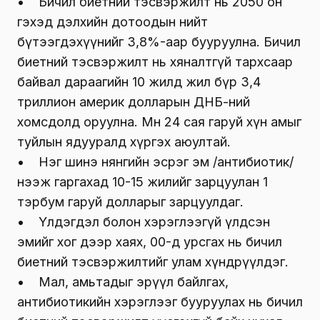
• Бичил биетний тэсвэржилт нь 2050 он
гэхэд дэлхийн дотоодын нийт
бүтээгдэхүүнийг 3,8%-аар бууруулна. Бичил
биетний тэсвэржилт нь хяналтгүй тархсаар
байвал дараагийн 10 жилд жил бүр 3,4
триллион америк долларын ДНБ-ний
хомсдолд оруулна. Мөн 24 сая гаруй хүн амыг
туйлын ядууралд хүргэх аюултай.
• Нэг шинэ нянгийн эсрэг эм /антибиотик/
нээж гаргахад 10-15 жилийг зарцуулан 1
тэрбум гаруй долларыг зарцуулдаг.
• Үлдэгдэл болон хэрэглээгүй үлдсэн
эмийг хог дээр хаях, 00-д урсгах нь бичил
биетний тэсвэржилтийг улам хүндрүүлдэг.
• Мал, амьтадыг эрүүл байлгах,
антибиотикийн хэрэглээг бууруулах нь бичил