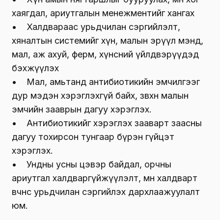
хаягдал, ариутгалын менежментийг хангах
• Халдвараас урьдчилан сэргийлэлт,
хяналтын системийг хүн, малын эрүүл мэнд,
мал, аж ахуй, ферм, хүнсний үйлдвэрүүдэд
бэхжүүлэх
• Мал, амьтанд антибиотикийн эмчилгээг
дур мэдэн хэрэглэхгүй байх, зөвхөн малын
эмчийн зааврын дагуу хэрэглэх.
• Антибиотикийг хэрэглэх зааварт заасны
дагуу тохирсон тунгаар бүрэн гүйцэт
хэрэглэх.
• Ундны усны цэвэр байдал, орчны
ариутгал халдваргүйжүүлэлт, мөн халдварт
өвчнөөс урьдчилан сэргийлэх дархлаажуулалт
юм.