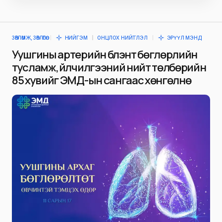
ЗӨВЛӨМЖ, ЗӨВЛӨГӨӨ
НИЙГЭМ
ОНЦЛОХ НИЙТЛЭЛ
ЭРҮҮЛ МЭНД
Уушгины артерийн бүлэнт бөглөрлийн
тусламж, үйлчилгээний нийт төлбөрийн
85 хувийг ЭМД-ын сангаас хөнгөлнө