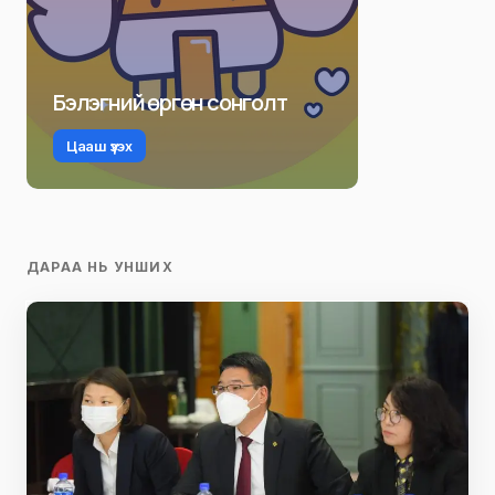
Бэлэгний өргөн сонголт
Цааш үзэх
ДАРАА НЬ УНШИХ