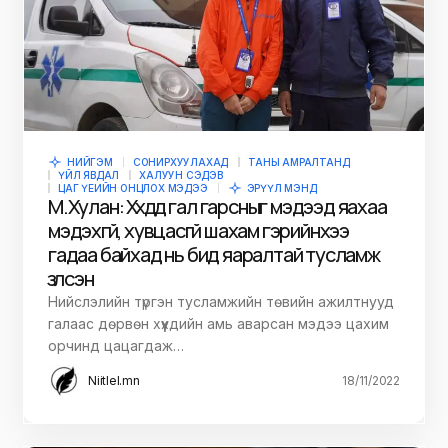
НИЙГЭМ
СОНИРХУУЛАХАД
ТАНЫ АМРАЛТАНД
ҮЙЛ ЯВДАЛ
ХАЛУУН СЭДЭВ
ЦАГ ҮЕИЙН ОНЦЛОХ МЭДЭЭ
ЭРҮҮЛ МЭНД
М.Хулан: Хүүхдүүд гал гарсныг мэдээд яахаа
мэдэхгүй, хувцасгүй шахам гэрийнхээ
гадаа байхад нь бид яаралтай тусламж
үзүүлсэн
Нийслэлийн түргэн тусламжийн төвийн ажилтнууд
галаас дөрвөн хүүхдийн амь аварсан мэдээ цахим
орчинд цацагдаж…
Niitlel.mn
18/11/2022