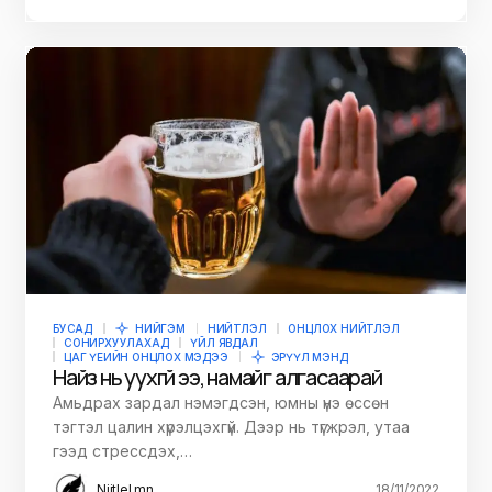
БУСАД
НИЙГЭМ
НИЙТЛЭЛ
ОНЦЛОХ НИЙТЛЭЛ
СОНИРХУУЛАХАД
ҮЙЛ ЯВДАЛ
ЦАГ ҮЕИЙН ОНЦЛОХ МЭДЭЭ
ЭРҮҮЛ МЭНД
Найз нь уухгүй ээ, намайг алгасаарай
Амьдрах зардал нэмэгдсэн, юмны үнэ өссөн
тэгтэл цалин хүрэлцэхгүй. Дээр нь түгжрэл, утаа
гээд стрессдэх,…
Niitlel.mn
18/11/2022