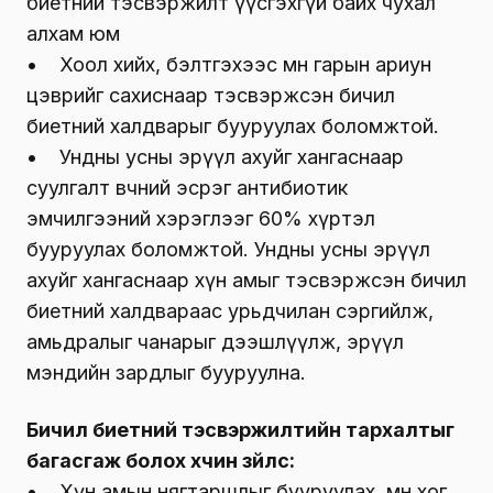
биетний тэсвэржилт үүсгэхгүй байх чухал
алхам юм
• Хоол хийх, бэлтгэхээс өмнө гарын ариун
цэврийг сахиснаар тэсвэржсэн бичил
биетний халдварыг бууруулах боломжтой.
• Ундны усны эрүүл ахуйг хангаснаар
суулгалт өвчний эсрэг антибиотик
эмчилгээний хэрэглээг 60% хүртэл
бууруулах боломжтой. Ундны усны эрүүл
ахуйг хангаснаар хүн амыг тэсвэржсэн бичил
биетний халдвараас урьдчилан сэргийлж,
амьдралыг чанарыг дээшлүүлж, эрүүл
мэндийн зардлыг бууруулна.
Бичил биетний тэсвэржилтийн тархалтыг
багасгаж болох хүчин зүйлс:
• Хүн амын нягтаршлыг бууруулах, мөн хог