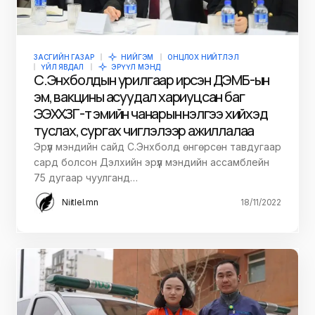
ЗАСГИЙН ГАЗАР
НИЙГЭМ
ОНЦЛОХ НИЙТЛЭЛ
ҮЙЛ ЯВДАЛ
ЭРҮҮЛ МЭНД
С.Энхболдын урилгаар ирсэн ДЭМБ-ын
эм, вакцины асуудал хариуцсан баг
ЭЭХХЗГ-т эмийн чанарын үнэлгээ хийхэд
туслах, сургах чиглэлээр ажиллалаа
Эрүүл мэндийн сайд С.Энхболд өнгөрсөн тавдугаар
сард болсон Дэлхийн эрүүл мэндийн ассамблейн
75 дугаар чуулганд…
Niitlel.mn
18/11/2022