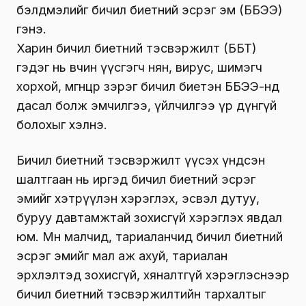
бэлдмэлийг бичил биетний эсрэг эм (ББЭЭ)
гэнэ.
Харин бичил биетний тэсвэржилт (ББТ)
гэдэг нь өвчин үүсгэгч нян, вирус, шимэгч
хорхой, мөөгөнцөр зэрэг бичил биетэн ББЭЭ-нд
дасал болж эмчилгээ, үйлчилгээ үр дүнгүй
болохыг хэлнэ.
Бичил биетний тэсвэржилт үүсэх үндсэн
шалтгаан нь иргэд бичил биетний эсрэг
эмийг хэтрүүлэн хэрэглэх, эсвэл дутуу,
буруу давтамжтай зохисгүй хэрэглэх явдал
юм. Мөн малчид, тариаланчид бичил биетний
эсрэг эмийг мал аж ахуй, тариалан
эрхлэлтэд зохисгүй, хяналтгүй хэрэглэснээр
бичил биетний тэсвэржилтийн тархалтыг