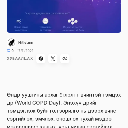
Niitlel.mn
0
17/11/2022
ХУВААЛЦАХ
Өнөөдөр уушгины архаг бөглөрөлтөт өвчинтэй тэмцэх
өдөр (World COPD Day). Энэхүү өдрийг
тэмдэглэж буйн гол зорилго нь дээрх өвчнөөс
сэргийлэх, эмчлэх, оношлох тухай мэдээ
мэдээллээр хангах, урьдчилан сэргийлэх