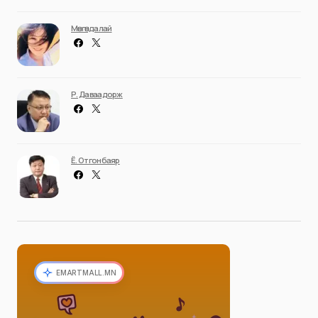
Мөнгөндалай
Р. Даваадорж
Ё. Отгонбаяр
EMARTMALL.MN