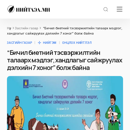
Нүүр
Засгийн газар
“Бичил биетний тэсвэржилтийн талаарх мэдлэг,
хандлагыг сайжруулах дэлхийн 7 хоног” болж байна
ЗАСГИЙН ГАЗАР
НИЙГЭМ
ОНЦЛОХ НИЙТЛЭЛ
“Бичил биетний тэсвэржилтийн
талаарх мэдлэг, хандлагыг сайжруулах
дэлхийн 7 хоног” болж байна