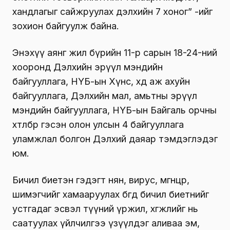
хандлагыг сайжруулах дэлхийн 7 хоног” -ийг
зохион байгуулж байна.
Энэхүү аянг жил бүрийн 11-р сарын 18-24-ний
хооронд Дэлхийн эрүүл мэндийн
байгууллага, НҮБ-ын Хүнс, хөдөө аж ахуйн
байгууллага, Дэлхийн мал, амьтны эрүүл
мэндийн байгууллага, НҮБ-ын Байгаль орчны
хөтөлбөр гэсэн олон улсын 4 байгууллага
уламжлал болгон Дэлхий даяар тэмдэглэдэг
юм.
Бичил биетэн гэдэгт нян, вирус, мөөгөнцөр,
шимэгчийг хамааруулах бөгөөд бичил биетнийг
устгадаг эсвэл түүний үржил, хөгжлийг нь
саатуулах үйлчилгээ үзүүлдэг аливаа эм,