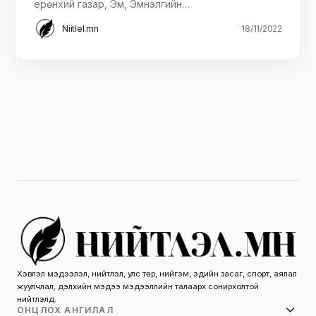
ерөнхий газар, Эм, Эмнэлгийн…
Niitlel.mn
18/11/2022
Хэвлэл мэдээлэл, нийтлэл, улс төр, нийгэм, эдийн засаг, спорт, аялал
жуулчлал, дэлхийн мэдээ мэдээллийн талаарх сонирхолтой
нийтлэлүүд.
ОНЦЛОХ АНГИЛАЛ