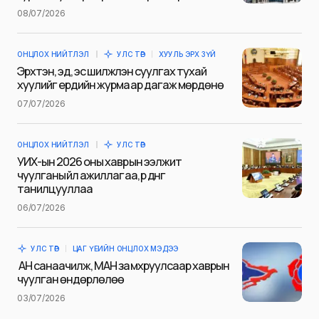
Name
*
08/07/2026
ОНЦЛОХ НИЙТЛЭЛ
УЛС ТӨР
ХУУЛЬ ЭРХ ЗҮЙ
E-mail
*
Эрхтэн, эд, эс шилжүүлэн суулгах тухай
хуулийг ердийн журмаар дагаж мөрдөнө
07/07/2026
Сэтгэгдэл
*
ОНЦЛОХ НИЙТЛЭЛ
УЛС ТӨР
УИХ-ын 2026 оны хаврын ээлжит
чуулганы үйл ажиллагаа, үр дүнг
танилцууллаа
06/07/2026
Save my name and e-mail in this browser for the next
time I comment.
УЛС ТӨР
ЦАГ ҮЕИЙН ОНЦЛОХ МЭДЭЭ
Илгээх
АН санаачилж, МАН замхруулсаар хаврын
чуулган өндөрлөлөө
03/07/2026