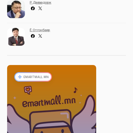
Р. Даваадорж
Ё. Отгонбаяр
EMARTMALL.MN