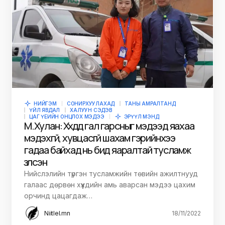
НИЙГЭМ
СОНИРХУУЛАХАД
ТАНЫ АМРАЛТАНД
ҮЙЛ ЯВДАЛ
ХАЛУУН СЭДЭВ
ЦАГ ҮЕИЙН ОНЦЛОХ МЭДЭЭ
ЭРҮҮЛ МЭНД
М.Хулан: Хүүхдүүд гал гарсныг мэдээд яахаа
мэдэхгүй, хувцасгүй шахам гэрийнхээ
гадаа байхад нь бид яаралтай тусламж
үзүүлсэн
Нийслэлийн түргэн тусламжийн төвийн ажилтнууд
галаас дөрвөн хүүхдийн амь аварсан мэдээ цахим
орчинд цацагдаж…
Niitlel.mn
18/11/2022