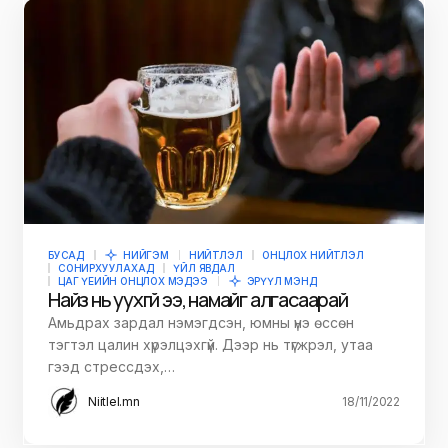
БУСАД
НИЙГЭМ
НИЙТЛЭЛ
ОНЦЛОХ НИЙТЛЭЛ
СОНИРХУУЛАХАД
ҮЙЛ ЯВДАЛ
ЦАГ ҮЕИЙН ОНЦЛОХ МЭДЭЭ
ЭРҮҮЛ МЭНД
Найз нь уухгүй ээ, намайг алгасаарай
Амьдрах зардал нэмэгдсэн, юмны үнэ өссөн
тэгтэл цалин хүрэлцэхгүй. Дээр нь түгжрэл, утаа
гээд стрессдэх,…
Niitlel.mn
18/11/2022