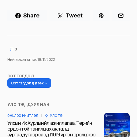
Share
Tweet
0
Нийтлэсэн огноо
18/11/2022
СЭТГЭГДЭЛ
Сэтгэгдэл үлдээх
УЛС ТӨР, ДУУЛИАН
Таны имэйл хаягийг нийтлэхгүй.
ОНЦЛОХ НИЙТЛЭЛ
УЛС ТӨР
Шаардлагатай талбаруудыг
*
гэж
Улсын Их Хурлын үйл ажиллагаа, Төрийн
тэмдэглэсэн
ордонтой танилцах аялалд
зургаадугаар сард 11019 иргэн оролцжээ