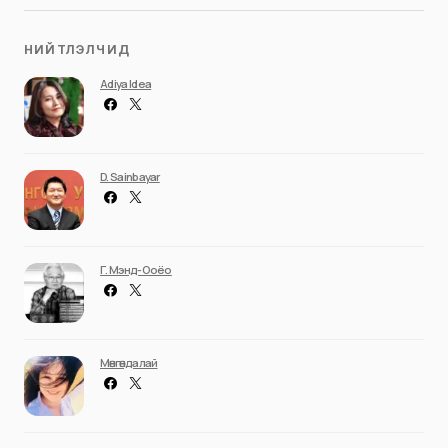
НИЙТЛЭЛЧИД
Adiya Idea
D. Sainbayar
Г. Мэнд-Ооёо
Мөнгөндалай