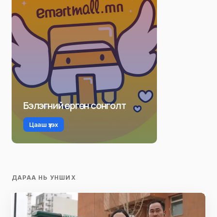
Бэлэгний өргөн сонголт
Цааш үзэх
ДАРАА НЬ УНШИХ