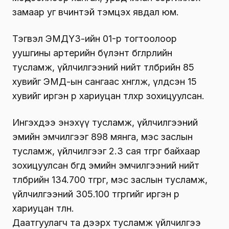
замаар уг өвчинтэй тэмцэх явдал юм.
Тэгвэл ЭМДҮЗ-ийн 01-р тогтоолоор
уушгины артерийн бүлэнт бөглөрлийн
тусламж, үйлчилгээний нийт төлбөрийн 85
хувийг ЭМД-ын сангаас хөнгөлж, үлдсэн 15
хувийг иргэн өөрөө хариуцан төлөхөөр зохицуулсан.
Ингэхдээ энэхүү тусламж, үйлчилгээний
эмийн эмчилгээг 898 мянга, мэс заслын
тусламж, үйлчилгээг 2.3 сая төгрөг байхаар
зохицуулсан бөгөөд эмийн эмчилгээний нийт
төлбөрийн 134.700 төгрөг, мэс заслын тусламж,
үйлчилгээний 305.100 төгрөгийг иргэн өөрөө
хариуцан төлнө.
Даатгуулагч та дээрх тусламж үйлчилгээ