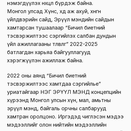
нэмэгдүүлэх нөхцөл бүрдэж байна.
Монгол улсад Хүнс, хөдөө аж ахуй, хөнгөн
үйлдвэрийн сайд, Эрүүл мэндийн сайдын
хамтарсан тушаалаар “Бичил биетний
тэсвэржилтээс сэргийлэх салбан дундын
үйл ажиллагааны төлөвлөгөө” 2022-2025
батлагдан харьяа байгууллагууд
хэрэгжүүлэн ажиллаж байна.
2022 оны аянд “Бичил биетний
тэсвэржилтээс хамтдаа сэргийлье”
уриатайгаар НЭГ ЭРҮҮЛ МЭНД концепцийн
хүрээнд Монгол улсын хүн, мал, амьтны
эрүүл мэнд, байгаль орчны салбарууд
хамтран оролцоно. Иргэдэд чиглэсэн мэдээ
мэдээллийг олон нийтийн мэдээллийн