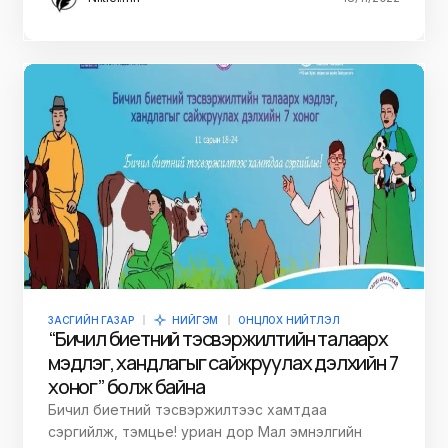
ЗАСГИЙН ГАЗАР
НИЙГЭМ
ОНЦЛОХ НИЙТЛЭЛ
“Бичил биетний тэсвэржилтийн талаарх
мэдлэг, хандлагыг сайжруулах дэлхийн 7
хоног” болж байна
Бичил биетний тэсвэржилтээс хамтдаа
сэргийлж, тэмцье! уриан дор Мал эмнэлгийн