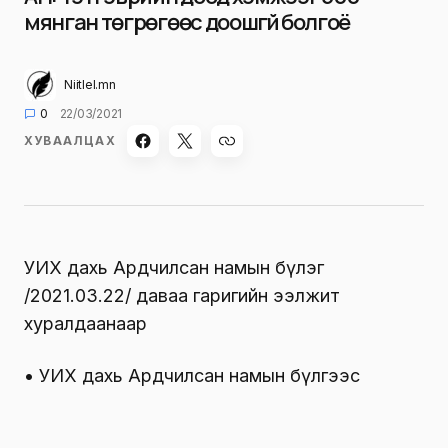
мянган төгрөгөөс доошгүй болгоё
Niitlel.mn
0
22/03/2021
ХУВААЛЦАХ
УИХ дахь Ардчилсан намын бүлэг
/2021.03.22/ даваа гаригийн ээлжит
хуралдаанаар
• УИХ дахь Ардчилсан намын бүлгээс
санаачилж өргөн барьж байгаа Шилэн дансны
тухай хуульд нэмэлт, өөрчлөлт оруулах тухай