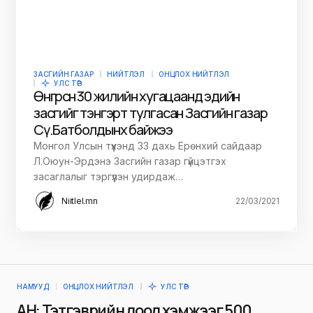
ЗАСГИЙН ГАЗАР
НИЙТЛЭЛ
ОНЦЛОХ НИЙТЛЭЛ
УЛС ТӨР
Өнгөрсөн 30 жилийн хугацаанд эдийн
засгийг тэнгэрт тулгасан Засгийн газар
Сү.Батболдынх байжээ
Монгол Улсын түүхэнд 33 дахь Ерөнхий сайдаар
Л.Оюун-Эрдэнэ Засгийн газар гүйцэтгэх
засаглалыг тэргүүлэн удирдаж…
Niitlel.mn
22/03/2021
НАМУУД
ОНЦЛОХ НИЙТЛЭЛ
УЛС ТӨР
АН: Тэтгэврийн доод хэмжээг 500