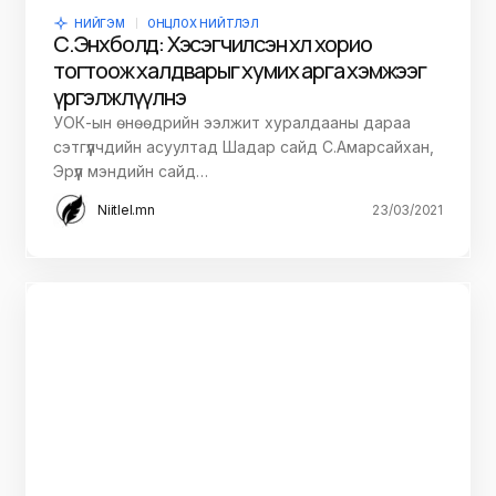
НИЙГЭМ
ОНЦЛОХ НИЙТЛЭЛ
С.Энхболд: Хэсэгчилсэн хөл хорио
тогтоож халдварыг хумих арга хэмжээг
үргэлжлүүлнэ
УОК-ын өнөөдрийн ээлжит хуралдааны дараа
сэтгүүлчдийн асуултад Шадар сайд С.Амарсайхан,
Эрүүл мэндийн сайд…
Niitlel.mn
23/03/2021