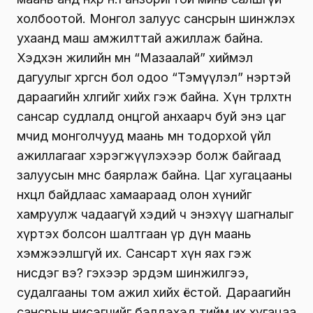
холбоотой. Монгол залуус сансрын шинжлэх
ухаанд маш амжилттай ажиллаж байна.
Хэдхэн жилийн өмнө “Мазаалай” хиймэл
дагуулыг хөөргөсөн бол одоо “Тэмүүлэл” нэртэй
дараагийн хөлгийг хийх гэж байна. Хүн төрөлхтөн
сансар судлалд онцгой анхаарч буй энэ цаг
мөчид монголчууд маань мөн тодорхой үйл
ажиллагааг хэрэгжүүлэхээр болж байгаад
залуусын өмнөөс баярлаж байна. Цаг хугацааны
нөхцөл байдлаас хамаараад олон хүнийг
хамруулж чадаагүй хэдий ч энэхүү шагналыг
хүртэх болсон шалтгаан үр дүн маань
хэмжээлшгүй их. Сансарт хүн яах гэж
нисдэг вэ? гэхээр эрдэм шинжилгээ,
судалгааны том ажил хийх ёстой. Дараагийн
сансрын нисэгчийг бэлдэхэд тийм их хугацаа