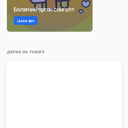
Бэлэгний өргөн сонголт
Цааш үзэх
ДАРАА НЬ УНШИХ