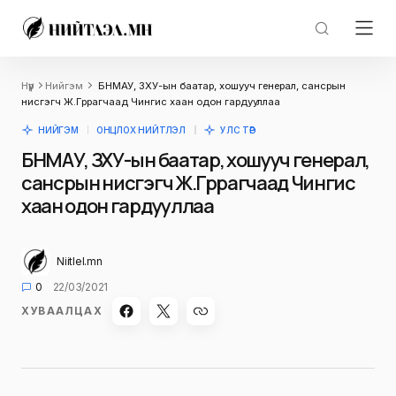
Нүүр
Нийгэм
БНМАУ, ЗХУ-ын баатар, хошууч генерал, сансрын
нисгэгч Ж.Гүррагчаад Чингис хаан одон гардууллаа
НИЙГЭМ
ОНЦЛОХ НИЙТЛЭЛ
УЛС ТӨР
БНМАУ, ЗХУ-ын баатар, хошууч генерал,
сансрын нисгэгч Ж.Гүррагчаад Чингис
хаан одон гардууллаа
Niitlel.mn
0
22/03/2021
ХУВААЛЦАХ