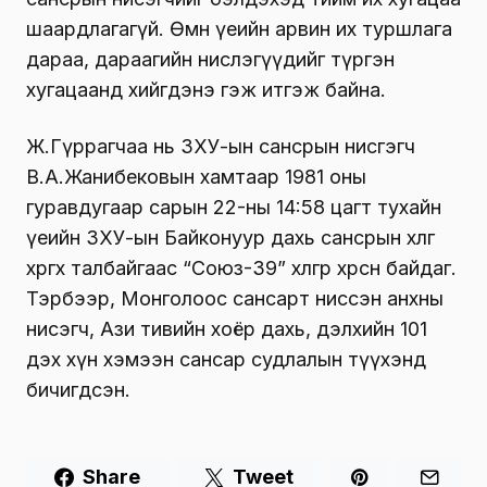
шаардлагагүй. Өмнө үеийн арвин их туршлага
дараа, дараагийн нислэгүүдийг түргэн
хугацаанд хийгдэнэ гэж итгэж байна.
Ж.Гүррагчаа нь ЗХУ-ын сансрын нисгэгч
В.А.Жанибековын хамтаар 1981 оны
гуравдугаар сарын 22-ны 14:58 цагт тухайн
үеийн ЗХУ-ын Байконуур дахь сансрын хөлөг
хөөргөх талбайгаас “Союз-39” хөлгөөр хөөрсөн байдаг.
Тэрбээр, Монголоос сансарт ниссэн анхны
нисэгч, Ази тивийн хоёр дахь, дэлхийн 101
дэх хүн хэмээн сансар судлалын түүхэнд
бичигдсэн.
Share
Tweet