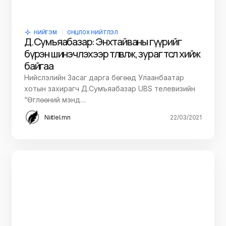
НИЙГЭМ
ОНЦЛОХ НИЙТЛЭЛ
Д.Сумъяабазар: Энхтайваны гүүрийг
бүрэн шинэчлэхээр төлөвлөж, зураг төсөл хийж
байгаа
Нийслэлийн Засаг дарга бөгөөд Улаанбаатар
хотын захирагч Д.Сумъяабазар UBS телевизийн
“Өглөөний мэнд…
Niitlel.mn
22/03/2021