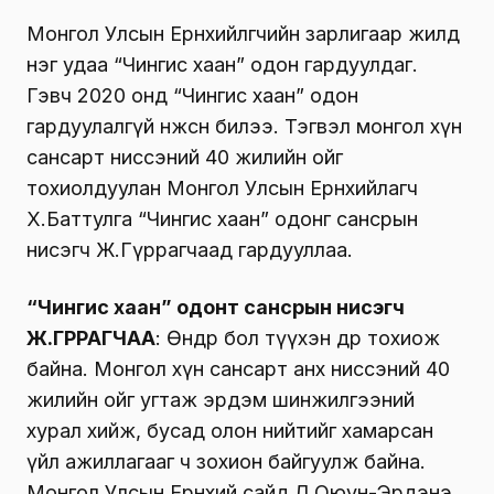
Монгол Улсын Ерөнхийлөгчийн зарлигаар жилд
нэг удаа “Чингис хаан” одон гардуулдаг.
Гэвч 2020 онд “Чингис хаан” одон
гардуулалгүй өнжсөн билээ. Тэгвэл монгол хүн
сансарт ниссэний 40 жилийн ойг
тохиолдуулан Монгол Улсын Ерөнхийлагч
Х.Баттулга “Чингис хаан” одонг сансрын
нисэгч Ж.Гүррагчаад гардууллаа.
“Чингис хаан” одонт сансрын нисэгч
Ж.ГҮРРАГЧАА
: Өнөөдөр бол түүхэн өдөр тохиож
байна. Монгол хүн сансарт анх ниссэний 40
жилийн ойг угтаж эрдэм шинжилгээний
хурал хийж, бусад олон нийтийг хамарсан
үйл ажиллагааг ч зохион байгуулж байна.
Монгол Улсын Ерөнхий сайд Л.Оюун-Эрдэнэ