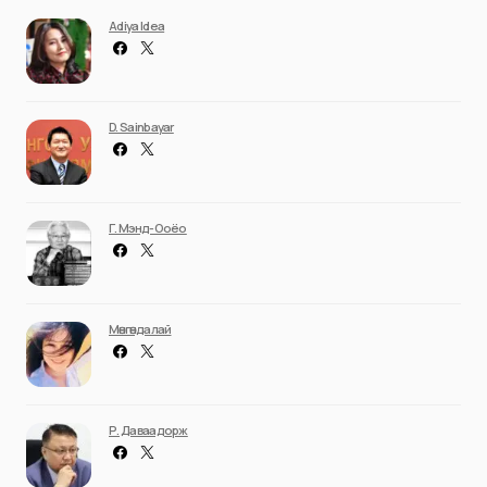
Adiya Idea
D. Sainbayar
Г. Мэнд-Ооёо
Мөнгөндалай
Р. Даваадорж