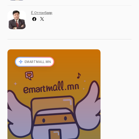
Ё. Отгонбаяр
EMARTMALL.MN