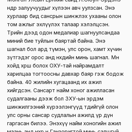
өнөөдөр залуучуудыг хүлээн авч уулзсан. Энэ
хурлаар бид сансрын шинжлэх ухааны олон
том ажлыг эхлүүлэх талаар хэлэлцсэн.
Төрийн дээд одон медалиар шагнуулсандаа
миний бие туйлын баяртай байна. Энэ
шагнал бол ард түмэн, улс орон, хамт хүчин
зүтгэдэг орос анд нөхдийн минь шагнал. Мөн
хойд хөрш болох ОХУ-тай найрамдалт
харилцаа тогтоосны давхар баяр гэж бодож
байна. 40 жилийн хугацаанд их ажил
хийгдсэн. Сансарт найм хоног ажилласан
судалгааны дээж бол ЗХУ-ын эрдэм
шинжилгээний хүрээлэнгүүд төдийгүй олон
улс орны сансар судлалын ажилд үр дүн
гаргасан билээ. Энэхүү найм хоногийн ажил
маань анд нөхөр н.Ганзоригтой минь салшгүй