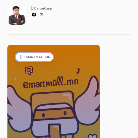
Ё. Отгонбаяр
EMARTMALL.MN