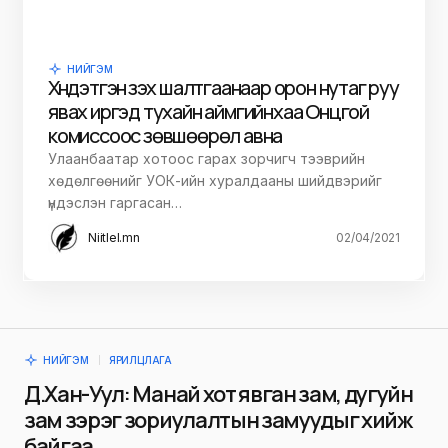
НИЙГЭМ
Хүндэтгэн үзэх шалтгаанаар орон нутаг руу
явах иргэд тухайн аймгийнхаа Онцгой
комиссоос зөвшөөрөл авна
Улаанбаатар хотоос гарах зорчигч тээврийн
хөдөлгөөнийг УОК-ийн хуралдааны шийдвэрийг
үндэслэн гаргасан…
Niitlel.mn
02/04/2021
НИЙГЭМ
ЯРИЛЦЛАГА
Д.Хан-Уул: Манай хот явган зам, дугуйн
зам зэрэг зориулалтын замуудыг хийж
байгаа