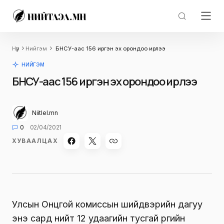
Нүүр
Нийгэм
БНСУ-аас 156 иргэн эх орондоо ирлээ
НИЙГЭМ
БНСУ-аас 156 иргэн эх орондоо ирлээ
Niitlel.mn
0
02/04/2021
ХУВААЛЦАХ
Улсын Онцгой комиссын шийдвэрийн дагуу
энэ сард нийт 12 удаагийн тусгай үүргийн