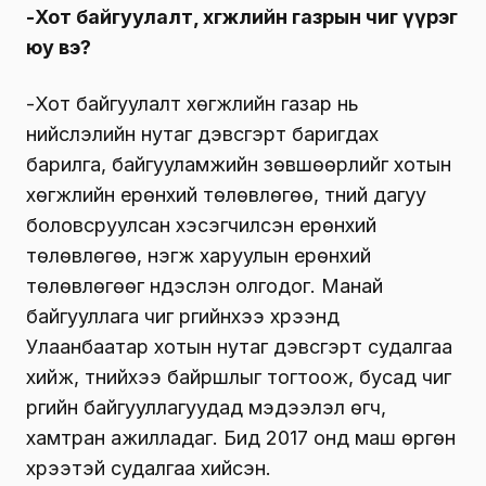
-Хот байгуулалт, хөгжлийн газрын чиг үүрэг
юу вэ?
-Хот байгуулалт хөгжлийн газар нь
нийслэлийн нутаг дэвсгэрт баригдах
барилга, байгууламжийн зөвшөөрлийг хотын
хөгжлийн ерөнхий төлөвлөгөө, түүний дагуу
боловсруулсан хэсэгчилсэн ерөнхий
төлөвлөгөө, нэгж харуулын ерөнхий
төлөвлөгөөг үндэслэн олгодог. Манай
байгууллага чиг үүргийнхээ хүрээнд
Улаанбаатар хотын нутаг дэвсгэрт судалгаа
хийж, түүнийхээ байршлыг тогтоож, бусад чиг
үүргийн байгууллагуудад мэдээлэл өгч,
хамтран ажилладаг. Бид 2017 онд маш өргөн
хүрээтэй судалгаа хийсэн.