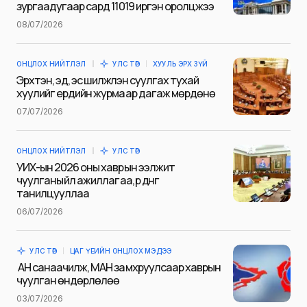
зургаадугаар сард 11019 иргэн оролцжээ
Name
*
08/07/2026
ОНЦЛОХ НИЙТЛЭЛ
УЛС ТӨР
ХУУЛЬ ЭРХ ЗҮЙ
E-mail
*
Эрхтэн, эд, эс шилжүүлэн суулгах тухай
хуулийг ердийн журмаар дагаж мөрдөнө
07/07/2026
Сэтгэгдэл
*
ОНЦЛОХ НИЙТЛЭЛ
УЛС ТӨР
УИХ-ын 2026 оны хаврын ээлжит
чуулганы үйл ажиллагаа, үр дүнг
танилцууллаа
06/07/2026
Save my name and e-mail in this browser for the next
time I comment.
УЛС ТӨР
ЦАГ ҮЕИЙН ОНЦЛОХ МЭДЭЭ
Илгээх
АН санаачилж, МАН замхруулсаар хаврын
чуулган өндөрлөлөө
03/07/2026