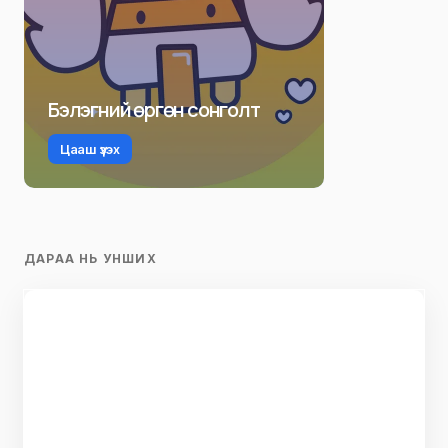
Бэлэгний өргөн сонголт
Цааш үзэх
ДАРАА НЬ УНШИХ