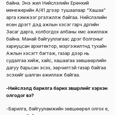
байна. Энэ жил Нийслэлийн Ерөнхий
менежерийн А/41 дүгээр тушаалаар “Хашаа”
арга хэмжээг үргэлжлүүлж байгаа. Нийслэлийн
есөн дүүрэгт дэд ажлын хэсэг гарч дүүргийн
Засаг дарга, холбогдох албаны хүмүүс ажиллаж
байна. Манай байгууллагаас дүүрэг болгоныг
хариуцсан архитектор, мэргэжилтнүүд тухайн
Ажлын хэсэгт багтаж, газар дээр нь
судалгаа хийж, хайс, хашаагаа зөвшөөрлийн
дагуу барьсан эсэх, зөрчилтэй газар байгаа
эсэхийг шалган ажиллаж байгаа.
-Нийслэлд барилга барих зөвшөөрлийг хэрхэн
олгодог вэ?
-Барилга, байгууламжийн зөвшөөрөл олгох үе,