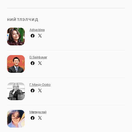
НИЙТЛЭЛЧИД
Adiya Idea
D. Sainbayar
Г. Мэнд-Ооёо
Мөнгөндалай