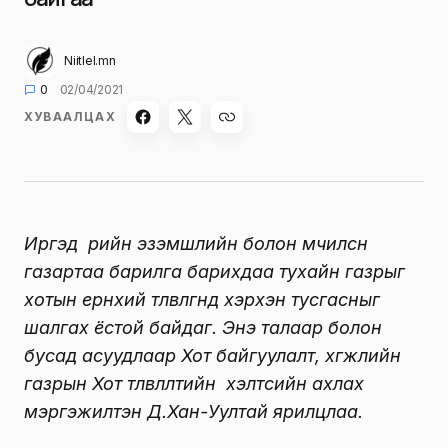
Niitlel.mn
0
02/04/2021
ХУВААЛЦАХ
Иргэд өөрийн эзэмшлийн болон өмчилсөн
газартаа барилга барихдаа тухайн газрыг
хотын ерөнхий төлөвлөгөөнд хэрхэн тусгасныг
шалгах ёстой байдаг.
Энэ талаар болон
бусад асуудлаар Хот байгуулалт, хөгжлийн
газрын Хот төлөвлөлтийн
хэлтсийн ахлах
мэргэжилтэн Д.Хан-Уултай ярилцлаа.