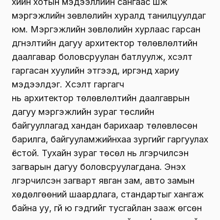
хийн хотын мэдээллийн сангаас шүүж
мэргэжлийн зөвлөлийн хуралд танилцуулдаг
юм. Мэргэжлийн зөвлөлийн хурлаас гарсан
дүгнэлтийн дагуу архитектор төлөвлөлтийн
даалгавар боловсруулан батлуулж, хүсэлт
гаргасан хуулийн этгээд, иргэнд хариу
мэдээлдэг. Хүсэлт гаргагч
нь архитектор төлөвлөлтийн даалгаврын
дагуу мэргэжлийн зураг төслийн
байгууллагад хандан барихаар төлөвлөсөн
барилга, байгууламжийнхаа зургийг гаргуулах
ёстой. Тухайн зураг төсөл нь үлгэрчилсэн
загварын дагуу боловсруулагдана. Энэхүү
үлгэрчилсэн загварт явган зам, авто замын
хөдөлгөөний шаардлага, стандартыг хангаж
байна уу, үгүй юү гэдгийг тусгайлан зааж өгсөн