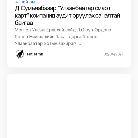
НИЙГЭМ
Д.Сумъяабазар:“Улаанбаатар смарт
карт” компанид аудит оруулах саналтай
байгаа
Монгол Улсын Ерөнхий сайд Л.Оюун-Эрдэнэ
болон Нийслэлийн Засаг дарга бөгөөд
Улаанбаатар хотын захирагч…
Niitlel.mn
02/04/2021