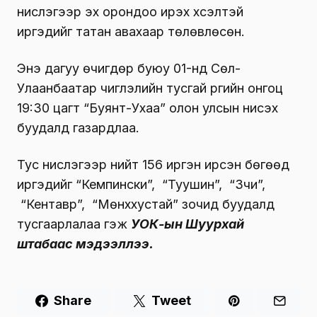
нислэгээр эх орондоо ирэх хүсэлтэй
иргэдийг татан авахаар төлөвлөсөн.
Энэ дагуу өчигдөр буюу 01-нд Сөүл-
Улаанбаатар чиглэлийн тусгай үүргийн онгоц
19:30 цагт “Буянт-Ухаа” олон улсын нисэх
буудалд газардлаа.
Тус нислэгээр нийт 156 иргэн ирсэн бөгөөд
иргэдийг “Кемпински”, “Туушин”, “Зүчи”,
“Кентавр”, “Мөнххустай” зочид буудалд
тусгаарлалаа гэж
УОК-ын Шуурхай
штабаас мэдээллээ.
Share
Tweet