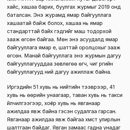
хайс, хашаа барих, буулгах журмыг 2019 онд
баталсан. Энэ журамд ямар байгууллага
хашаатай байж болох, хашаа нь ямар
стандарттай байх гэдгийг маш тодорхой
зааж өгсөн байгаа. Мөн энэ асуудалд ямар
байгууллага ямар үе, шаттай оролцохыг зааж
өгсөн. Манай байгууллага энэ журмын дагуу
байгууллагууддаа зөвлөгөө өгч, чиг үүргийн
байгууллагууд үүний дагуу ажиллаж байна.
Иргэдийн 51 хувь нь нийтийн тээврээр, 41
хувь нь өөрийн унаагаар, таван хувь нь такси
үйлчилгээгээр, хоёр хувь нь явганаар
ажилдаа явж байна гэсэн судалгаа гарсан.
Явганаар ажилдаа явж байгаа хүмүүст улирлын
шалтгаан байдаг. Явган замаас гадна унадаг