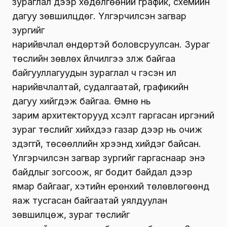
зураглал дээр хөдөлгөөний график, схемийн
дагуу зөвшилцдөг. Үлгэрчилсэн загвар
зургийг
нарийвчлал өндөртэй боловсруулсан. Зураг
төслийн зөвлөх үйлчилгээ үзүүлж байгаа
байгууллагуудын зураглал ч гэсэн илүү
нарийвчлалтай, судалгаатай, графикийн
дагуу хийгдэж байгаа. Өмнө нь
зарим архитекторууд хүсэлт гаргасан иргэний
зураг төслийг хийхдээ газар дээр нь очиж
үздэггүй, төсөөллийн хүрээнд хийдэг байсан.
Үлгэрчилсэн загвар зургийг гаргаснаар энэ
байдлыг зогсоож, яг бодит байдал дээр
ямар байгааг, хэтийн ерөнхий төлөвлөгөөнд
яаж тусгасан байгаатай уялдуулан
зөвшилцөж, зураг төслийг