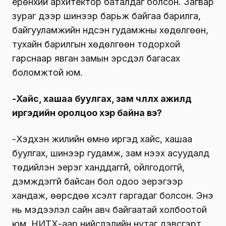
ерөнхий архитектор баталдаг болсон. Загвар
зураг дээр шинээр барьж байгаа барилга,
байгууламжийн үндсэн гудамжны хөдөлгөөн,
тухайн барилгын хөдөлгөөн тодорхой
гарснаар явган замын эрсдэл багасах
боломжтой юм.
-Хайс, хашаа буулгах, зам чөлөөлөх ажилд
иргэдийн оролцоо хэр байна вэ?
-Хэдхэн жилийн өмнө иргэд хайс, хашаа
буулгах, шинээр гудамж, зам нээх асуудалд
төдийлэн эерэг ханддаггүй, ойлгодоггүй,
дэмждэггүй байсан бол одоо эерэгээр
хандаж, өөрсдөө хүсэлт гаргадаг болсон. Энэ
нь мэдээлэл сайн авч байгаатай холбоотой
юм. НИТХ-аар нийслэлийн нутаг дэвсгэрт