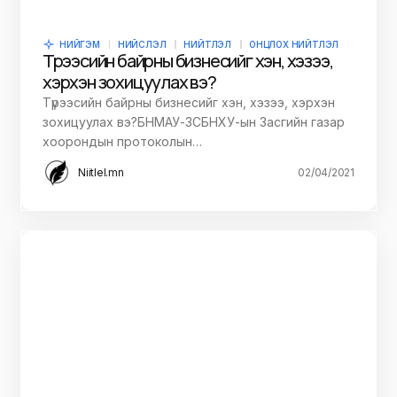
НИЙГЭМ
НИЙСЛЭЛ
НИЙТЛЭЛ
ОНЦЛОХ НИЙТЛЭЛ
Түрээсийн байрны бизнесийг хэн, хэзээ,
хэрхэн зохицуулах вэ?
Түрээсийн байрны бизнесийг хэн, хэзээ, хэрхэн
зохицуулах вэ?БНМАУ-ЗСБНХУ-ын Засгийн газар
хоорондын протоколын…
Niitlel.mn
02/04/2021