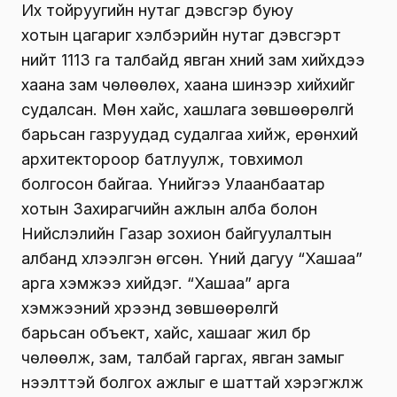
Их тойруугийн нутаг дэвсгэр буюу
хотын цагариг хэлбэрийн нутаг дэвсгэрт
нийт 1113 га талбайд явган хүний зам хийхдээ
хаана зам чөлөөлөх, хаана шинээр хийхийг
судалсан. Мөн хайс, хашлага зөвшөөрөлгүй
барьсан газруудад судалгаа хийж, ерөнхий
архитектороор батлуулж, товхимол
болгосон байгаа. Үүнийгээ Улаанбаатар
хотын Захирагчийн ажлын алба болон
Нийслэлийн Газар зохион байгуулалтын
албанд хүлээлгэн өгсөн. Үүний дагуу “Хашаа”
арга хэмжээ хийдэг. “Хашаа” арга
хэмжээний хүрээнд зөвшөөрөлгүй
барьсан объект, хайс, хашааг жил бүр
чөлөөлж, зам, талбай гаргах, явган замыг
нээлттэй болгох ажлыг үе шаттай хэрэгжүүлж