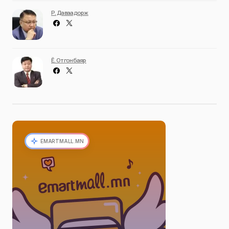
Р. Даваадорж
Ё. Отгонбаяр
EMARTMALL.MN