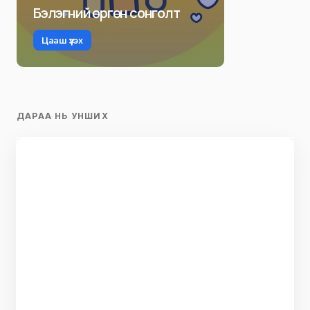
Бэлэгний өргөн сонголт
Цааш үзэх
ДАРАА НЬ УНШИХ