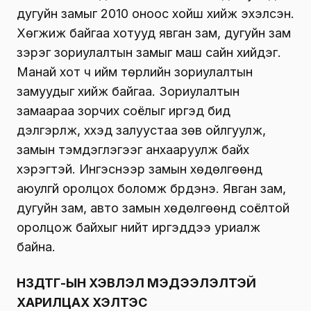
дугуйн замыг 2010 оноос хойш хийж эхэлсэн.
Хөгжиж байгаа хотууд явган зам, дугуйн зам
зэрэг зориулалтын замыг маш сайн хийдэг.
Манай хот ч ийм төрлийн зориулалтын
замуудыг хийж байгаа. Зориулалтын
замаараа зорчих соёлыг иргэд бид
дэлгэрүүлж, хүүхэд залуустаа зөв ойлгуулж,
замын тэмдэглэгээг анхааруулж байх
хэрэгтэй. Ингэснээр замын хөдөлгөөнд
аюулгүй оролцох боломж бүрдэнэ. Явган зам,
дугуйн зам, авто замын хөдөлгөөнд соёлтой
оролцож байхыг нийт иргэддээ уриалж
байна.
НЗДТГ-ЫН ХЭВЛЭЛ МЭДЭЭЛЭЛТЭЙ
ХАРИЛЦАХ ХЭЛТЭС