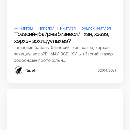
НИЙГЭМ
НИЙСЛЭЛ
НИЙТЛЭЛ
ОНЦЛОХ НИЙТЛЭЛ
Түрээсийн байрны бизнесийг хэн, хэзээ,
хэрхэн зохицуулах вэ?
Түрээсийн байрны бизнесийг хэн, хэзээ, хэрхэн
зохицуулах вэ?БНМАУ-ЗСБНХУ-ын Засгийн газар
хоорондын протоколын…
Niitlel.mn
02/04/2021