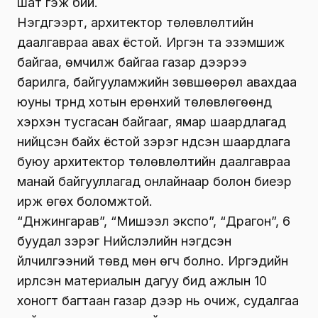
шат гэж бий.
Нэгдүгээрт, архитектор төлөвлөлтийн
даалгавраа авах ёстой. Иргэн та эзэмшиж
байгаа, өмчилж байгаа газар дээрээ
барилга, байгууламжийн зөвшөөрөл авахдаа
юуны түрүүнд хотын ерөнхий төлөвлөгөөнд
хэрхэн тусгасан байгааг, ямар шаардлагад
нийцсэн байх ёстой зэрэг үндсэн шаардлага
буюу архитектор төлөвлөлтийн даалгавраа
манай байгууллагад онлайнаар болон биеэр
ирж өгөх боломжтой.
“Дүнжингарав”, “Мишээл экспо”, “Драгон”, 6
буудал зэрэг Нийслэлийн нэгдсэн
үйлчилгээний төвд мөн өгч болно. Иргэдийн
ирүүлсэн материалын дагуу бид ажлын 10
хоногт багтаан газар дээр нь очиж, судалгаа