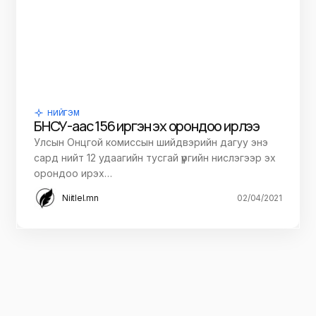
НИЙГЭМ
БНСУ-аас 156 иргэн эх орондоо ирлээ
Улсын Онцгой комиссын шийдвэрийн дагуу энэ
сард нийт 12 удаагийн тусгай үүргийн нислэгээр эх
орондоо ирэх…
Niitlel.mn
02/04/2021