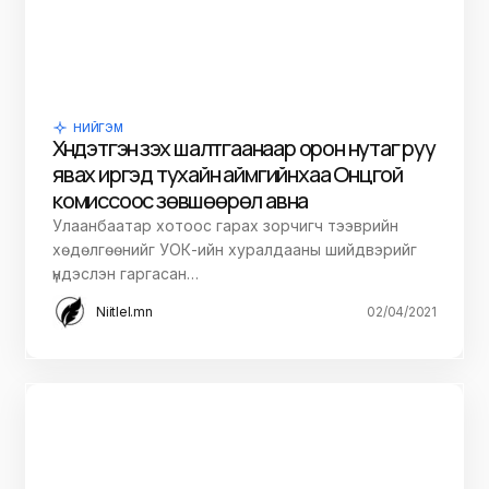
НИЙГЭМ
Хүндэтгэн үзэх шалтгаанаар орон нутаг руу
явах иргэд тухайн аймгийнхаа Онцгой
комиссоос зөвшөөрөл авна
Улаанбаатар хотоос гарах зорчигч тээврийн
хөдөлгөөнийг УОК-ийн хуралдааны шийдвэрийг
үндэслэн гаргасан…
Niitlel.mn
02/04/2021