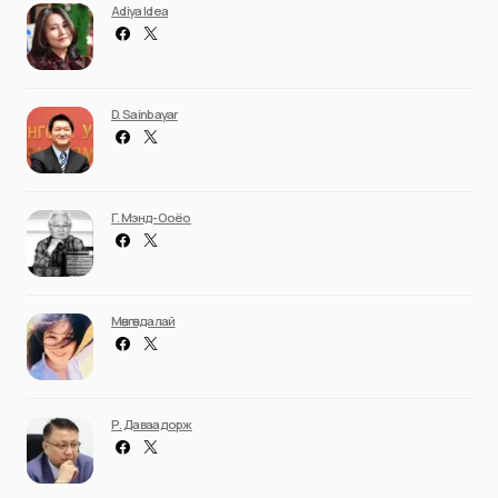
Adiya Idea
D. Sainbayar
Г. Мэнд-Ооёо
Мөнгөндалай
Р. Даваадорж