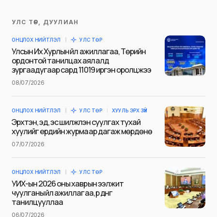
УЛС ТӨР, ДУУЛИАН
Таны имэйл хаягийг нийтлэхгүй.
ОНЦЛОХ НИЙТЛЭЛ
УЛС ТӨР
Шаардлагатай талбаруудыг
*
гэж
Улсын Их Хурлын үйл ажиллагаа, Төрийн
тэмдэглэсэн
ордонтой танилцах аялалд
зургаадугаар сард 11019 иргэн оролцжээ
Name
*
08/07/2026
ОНЦЛОХ НИЙТЛЭЛ
УЛС ТӨР
ХУУЛЬ ЭРХ ЗҮЙ
E-mail
*
Эрхтэн, эд, эс шилжүүлэн суулгах тухай
хуулийг ердийн журмаар дагаж мөрдөнө
07/07/2026
Сэтгэгдэл
*
ОНЦЛОХ НИЙТЛЭЛ
УЛС ТӨР
УИХ-ын 2026 оны хаврын ээлжит
чуулганы үйл ажиллагаа, үр дүнг
танилцууллаа
06/07/2026