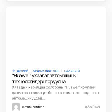
ДЭЛХИЙ
ОНЦЛОХ НИЙТЛЭЛ
ТЕХНОЛОГИ
“Huawei” ухаалаг автомашины
технологид хөрөнгө оруулна
Хятадын харилцаа холбооны “Huawei” компани
цахилгаан хөдөлгүүрт болон автомат жолоодлогот
автомашинуудад…
e.munkherdene
14/04/2021