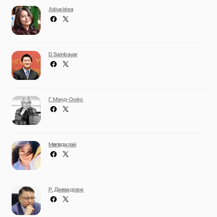
Adiya Idea
D. Sainbayar
Г. Мэнд-Ооёо
Мөнгөндалай
Р. Даваадорж