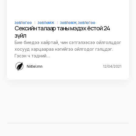
ЗӨВЛӨГӨӨ
ЗӨВЛӨМЖ
ЗӨВЛӨМЖ, ЗӨВЛӨГӨӨ
Сексийн талаар таны мэдэх ёстой 24
зүйл
Бие биедээ хайртай, чин сэтгэлээсээ ойлголцдог
хосууд харцаараа нэгийгээ ойлгодог гэлцдэг.
Гэсэн ч тэдний…
Niitlel.mn
12/04/2021