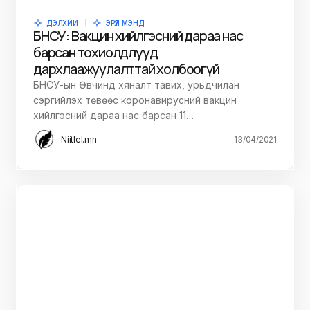
ДЭЛХИЙ
ЭРҮҮЛ МЭНД
БНСУ: Вакцин хийлгэсний дараа нас
барсан тохиолдлууд
дархлаажуулалттай холбоогүй
БНСУ-ын Өвчинд хяналт тавих, урьдчилан
сэргийлэх төвөөс коронавирусний вакцин
хийлгэсний дараа нас барсан 11…
Niitlel.mn
13/04/2021