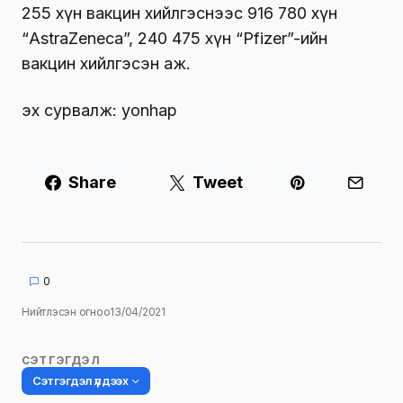
255 хүн вакцин хийлгэснээс 916 780 хүн
“AstraZeneca”, 240 475 хүн “Pfizer”-ийн
вакцин хийлгэсэн аж.
эх сурвалж: yonhap
Share
Tweet
0
Нийтлэсэн огноо
13/04/2021
СЭТГЭГДЭЛ
Сэтгэгдэл үлдээх