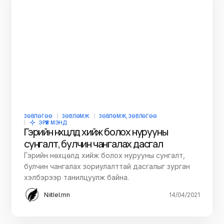
ЗӨВЛӨГӨӨ
ЗӨВЛӨМЖ
ЗӨВЛӨМЖ, ЗӨВЛӨГӨӨ
ЭРҮҮЛ МЭНД
Гэрийн нөхцөлд хийж болох нурууны
сунгалт, булчин чангалах дасгал
Гэрийн нөхцөлд хийж болох нурууны сунгалт,
булчин чангалах зориулалттай дасгалыг зурган
хэлбэрээр танилцуулж байна.
Niitlel.mn
14/04/2021