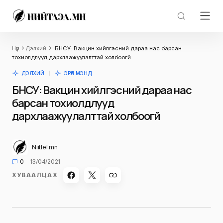
Нүүр
Дэлхий
БНСУ: Вакцин хийлгэсний дараа нас барсан
тохиолдлууд дархлаажуулалттай холбоогүй
ДЭЛХИЙ
ЭРҮҮЛ МЭНД
БНСУ: Вакцин хийлгэсний дараа нас
барсан тохиолдлууд
дархлаажуулалттай холбоогүй
Niitlel.mn
0
13/04/2021
ХУВААЛЦАХ