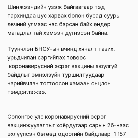
Шинжээчдийн үзэж байгаагаар тэд
тархиндаа цус харвах болон бусад суурь
өвчний улмаас нас барсан байх өндөр
магадлалтай хэмээн дүгнэсэн байна.
Түүнчлэн БНСУ-ын Өвчинд хяналт тавих,
урьдчилан сэргийлэх төвөөс
коронавирусний эсрэг вакцины аюулгүй
байдлыг эмнэлзүйн туршилтуудаар
нарийвчлан тогтоосон хэмээн онцлон
тэмдэглэжээ.
Солонгос улс коронавирусний эсрэг
вакцинжуулалтыг хоёрдугаар сарын 26-наас
эхлүүлсэн бөгөөд одоогийн байдлаар 1 157