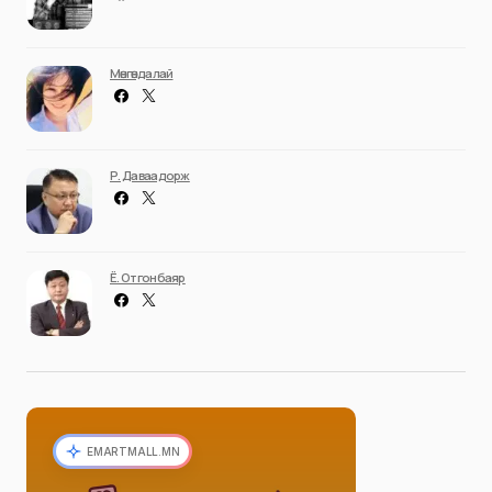
Мөнгөндалай
Р. Даваадорж
Ё. Отгонбаяр
EMARTMALL.MN