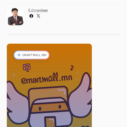
Ё. Отгонбаяр
EMARTMALL.MN