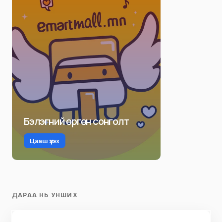
Бэлэгний өргөн сонголт
Цааш үзэх
ДАРАА НЬ УНШИХ