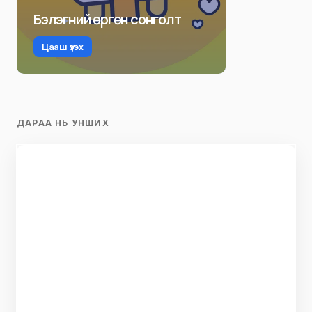
Бэлэгний өргөн сонголт
Цааш үзэх
ДАРАА НЬ УНШИХ