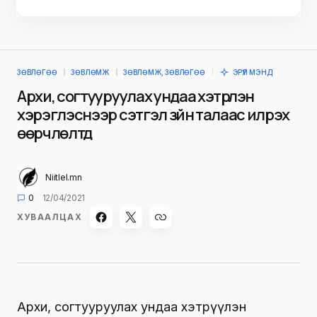
ЗӨВЛӨГӨӨ
ЗӨВЛӨМЖ
ЗӨВЛӨМЖ, ЗӨВЛӨГӨӨ
ЭРҮҮЛ МЭНД
Архи, согтууруулах ундаа хэтрүүлэн
хэрэглэснээр сэтгэл зүйн талаас илрэх
өөрчлөлтүүд
Niitlel.mn
0
12/04/2021
ХУВААЛЦАХ
Архи, согтууруулах ундаа хэтрүүлэн