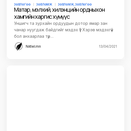
ЗӨВЛӨГӨӨ
ЗӨВЛӨМЖ
ЗӨВЛӨМЖ, ЗӨВЛӨГӨӨ
Матар, мэлхий, хилэнцийн ордныхон
хамгийн харгис хүмүүс
Уншигч та зурхайн ордуудын дотор ямар зан
чанар нуугдаж байдгийг мэдэх үү? Хэрэв мэдэхгүй
бол анхаарлаа түр…
Niitlel.mn
13/04/2021