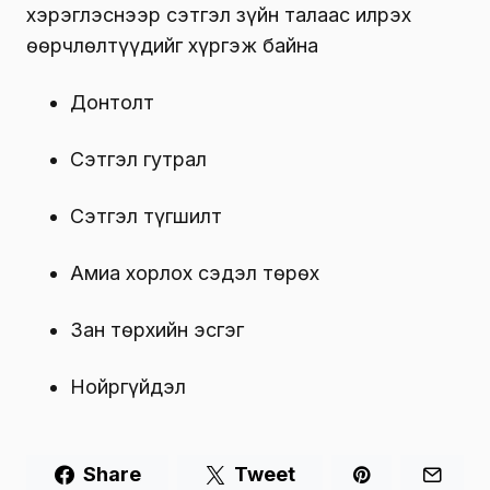
хэрэглэснээр сэтгэл зүйн талаас илрэх
өөрчлөлтүүдийг хүргэж байна
Донтолт
Сэтгэл гутрал
Сэтгэл түгшилт
Амиа хорлох сэдэл төрөх
Зан төрхийн эсгэг
Нойргүйдэл
Share
Tweet