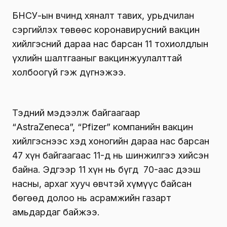
БНСУ-ын Өвчинд хяналт тавих, урьдчилан
сэргийлэх төвөөс коронавирусний вакцин
хийлгэсний дараа нас барсан 11 тохиолдлын
үхлийн шалтгааныг вакцинжуулалттай
холбоогүй гэж дүгнэжээ.
Тэдний мэдээлж байгаагаар
“AstraZeneca”, “Pfizer” компанийн вакцин
хийлгэснээс хэд хоногийн дараа нас барсан
47 хүн байгаагаас 11-д нь шинжилгээ хийсэн
байна. Эдгээр 11 хүн нь бүгд 70-аас дээш
насны, архаг хууч өвчтэй хүмүүс байсан
бөгөөд долоо нь асрамжийн газарт
амьдардаг байжээ.