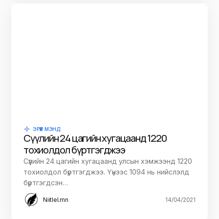
ЭРҮҮЛ МЭНД
Сүүлийн 24 цагийн хугацаанд 1220
тохиолдол бүртгэгджээ
Сүүлийн 24 цагийн хугацаанд улсын хэмжээнд 1220
тохиолдол бүртгэгджээ. Үүнээс 1094 нь нийслэлд
бүртгэгдсэн…
Niitlel.mn
14/04/2021