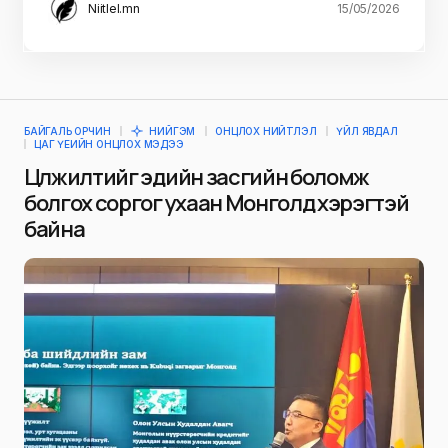
Niitlel.mn
15/05/2026
БАЙГАЛЬ ОРЧИН
НИЙГЭМ
ОНЦЛОХ НИЙТЛЭЛ
ҮЙЛ ЯВДАЛ
ЦАГ ҮЕИЙН ОНЦЛОХ МЭДЭЭ
Цөлжилтийг эдийн засгийн боломж
болгох соргог ухаан Монголд хэрэгтэй
байна