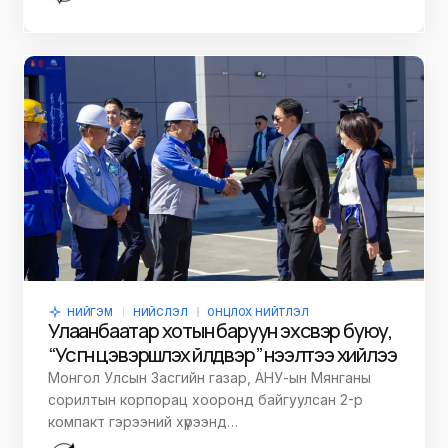
НИЙГЭМ
НИЙСЛЭЛ
ОНЦЛОХ НИЙТЛЭЛ
Улаанбаатар хотын баруун эх үүсвэр буюу,
“Ус гүн цэвэршүүлэх үйлдвэр” нээлтээ хийлээ
Монгол Улсын Засгийн газар, АНУ-ын Мянганы
сорилтын корпорац хооронд байгуулсан 2-р
компакт гэрээний хүрээнд…