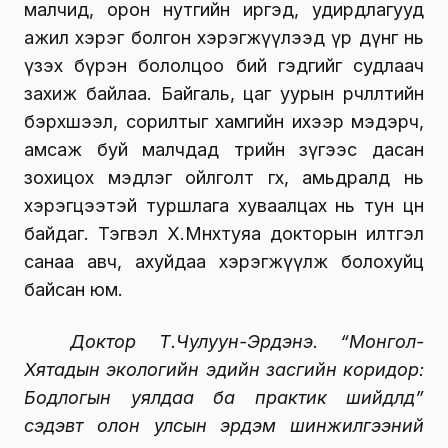
малчид, орон нутгийн иргэд, удирдлагууд
ажил хэрэг болгон хэрэгжүүлээд үр дүнг нь
үзэх бүрэн бололцоо бий гэдгийг судлаач
захиж байлаа. Байгаль, цаг уурын өөрчлөлтийн
бэрхшээл, сорилтыг хамгийн ихээр мэдэрч,
амсаж буй малчдад төрийн зүгээс дасан
зохицох мэдлэг ойлголт өгөх, амьдралд нь
хэрэгцээтэй туршлага хуваалцах нь тун цөөн
байдаг. Тэгвэл Х.Мөнхтуяа докторын илтгэл
санаа авч, ахуйдаа хэрэгжүүлж болохуйц
байсан юм.
Доктор Т.Чулуун-Эрдэнэ. “Монгол-
Хятадын экологийн эдийн засгийн коридор:
Бодлогын уялдаа ба практик шийдлүүд”
сэдэвт олон улсын эрдэм шинжилгээний