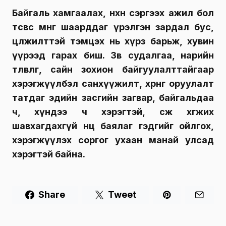
Байгаль хамгаалах, нөхөн сэргээх ажил бол
төсвөөс мөнгө шаарддаг үрэлгэн зардал бус,
цөлжилттэй тэмцэх нь хүрз барьж, хувин
үүрээд гарах биш. Зөв судалгаа, нарийн
төлөвлөгөө, сайн зохион байгуулалттайгаар
хэрэгжүүлбэл санхүүжилт, хөрөнгө оруулалт
татдаг эдийн засгийн загвар, байгальдаа
ч, хүндээ ч хэрэгтэй, өсөж хөгжих
шавхагдахгүй нөөц баялаг гэдгийг ойлгох,
хэрэгжүүлэх соргог ухаан манай улсад
хэрэгтэй байна.
Share
Tweet