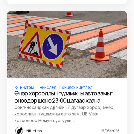
НИЙГЭМ
НИЙСЛЭЛ
ОНЦЛОХ НИЙТЛЭЛ
Өнөр хорооллын гудамжны авто замыг
өнөөдөр шөнө 23:00 цагаас хаана
Сонгинохайрхан дүүргийн 17 дугаар хороо, Өнөр
хорооллын гудамжны авто зам, UB Vista
хотхоноос Номун сургууль…
Niitlel.mn
15/05/2026