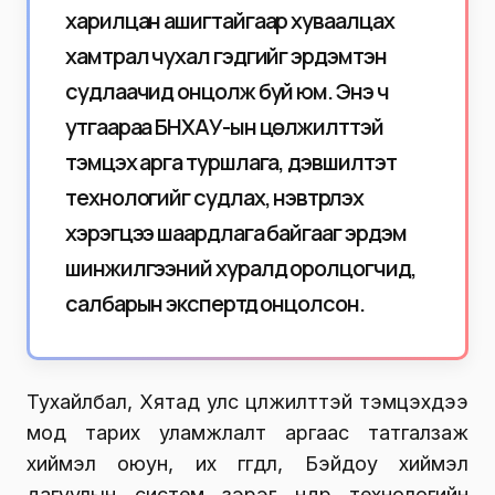
харилцан ашигтайгаар хуваалцах
хамтрал чухал гэдгийг эрдэмтэн
судлаачид онцолж буй юм. Энэ ч
утгаараа БНХАУ-ын цөлжилттэй
тэмцэх арга туршлага, дэвшилтэт
технологийг судлах, нэвтрүүлэх
хэрэгцээ шаардлага байгааг эрдэм
шинжилгээний хуралд оролцогчид,
салбарын экспертүүд онцолсон.
Тухайлбал, Хятад улс цөлжилттэй тэмцэхдээ
мод тарих уламжлалт аргаас татгалзаж
хиймэл оюун, их өгөгдөл, Бэйдоу хиймэл
дагуулын систем зэрэг өндөр технологийн