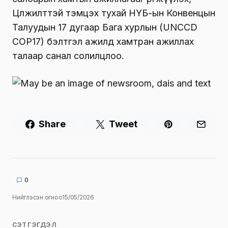
Цөлжилттэй тэмцэх тухай НҮБ-ын Конвенцын
Талуудын 17 дугаар Бага хурлын (UNCCD
COP17) бэлтгэл ажилд хамтран ажиллах
талаар санал солилцлоо.
Share
Tweet
0
Нийтлэсэн огноо
15/05/2026
СЭТГЭГДЭЛ