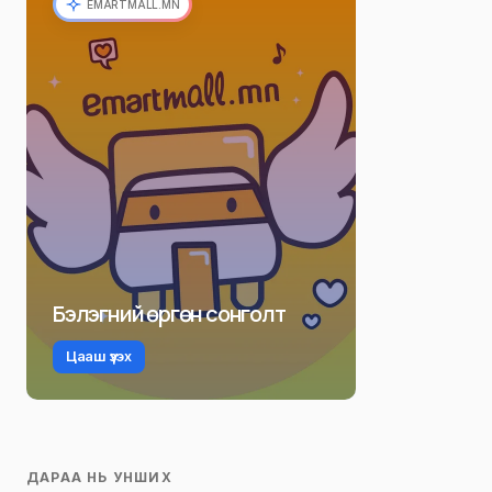
EMARTMALL.MN
Бэлэгний өргөн сонголт
Цааш үзэх
ДАРАА НЬ УНШИХ