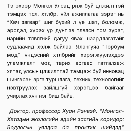
Тэгэхээр Монгол Улсад өрнөж буй цөлжилттэй
тэмцэх төсөл, хөтөлбөр, үйл ажиллагаа зэрэг нь
“Хөвч загвар” шиг бүхий л үе шат, боломж,
эрсдэл, хүрэх үр дүнг зөв төлөвлөсөн том зураг,
нарийн төлөвлөгөөний дагуу явах шаардлагатайг
судлаачид хэлж байлаа. Ялангуяа “Тэрбум
мод” үндэсний хөтөлбөрийг хэрэгжүүлэхдээ
уламжлалт мод тарих аргаас татгалзаж
хятад улсын цөлжилттэй тэмцэж буй инновац
шингэсэн арга туршлага, техник, технологийг
нэвтрүүлэх зайлшгүй хэрэгцээ байгааг
учирлах хүн нэг биш байв.
Доктор, профессор Хуан Рэнвэй.
“Монгол-
Хятадын экологийн эдийн засгийн коридор:
Бодлогын уялдаа ба практик шийдлүүд”