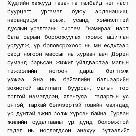
Худгийн хажууд таван га талбайд нэг наст
буурцагт ургамал буюу эрдэнэшиш,
наранцэцэг тарьж, усанд хэмнэлттэй
дуслын усалгааны систем, “намираа” нэрт
бага оврын бороожуулах төхөөрөмж ашиглан
ургуулж, үр боловсрохоос нь өмнө есдүгээр
сард ногоон массыг нь хураан авч Дэрэн
суманд барьсан жижиг үйлдвэртээ малын
тэжээлийн ногоон дарш бэлтгэж
үзжээ. Энэ нь байгалийн бэлчээрийн
зохистой ашиглалт буурсан, малын тоо
толгой нэмэгдсэн, ялангуяа гадаргын ус
цөөнтэй, тархай бэлчээртэй говийн малчдад
үр дүнтэй ажил болж хүрсэн байна. Гурван
жилийн судалгааны үр дүнд боломжтой
гэдэг нь нотлогдсон энэхүү бүтээлийг