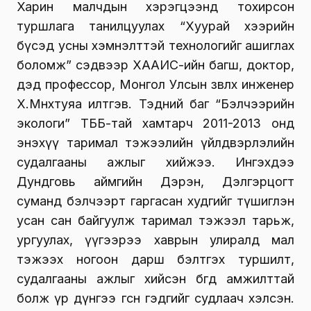
Харин малчдын хэрэгцээнд тохирсон
туршлага танилцуулах “Хуурай хээрийн
бүсэд усны хэмнэлттэй технологийг ашиглах
боломж” сэдвээр ХААИС-ийн багш, доктор,
дэд профессор, Монгол Улсын зөвлөх инженер
Х.Мөнхтуяа илтгэв. Тэдний баг “Бэлчээрийн
экологи” ТББ-тай хамтарч 2011-2013 онд
энэхүү таримал тэжээлийн үйлдвэрлэлийн
судалгааны ажлыг хийжээ. Ингэхдээ
Дундговь аймгийн Дэрэн, Дэлгэрцогт
суманд бэлчээрт гаргасан худгийг түшиглэн
усан сан байгуулж таримал тэжээл тарьж,
ургуулах, үүгээрээ хаврын улиралд мал
тэжээх ногоон дарш бэлтгэх туршилт,
судалгааны ажлыг хийсэн бөгөөд амжилттай
болж үр дүнгээ өгсөн гэдгийг судлаач хэлсэн.