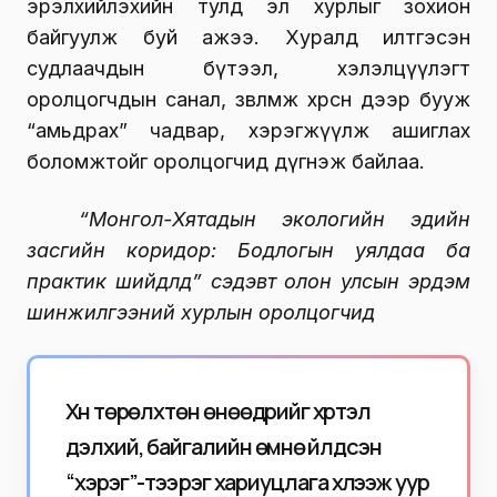
эрэлхийлэхийн тулд эл хурлыг зохион
байгуулж буй ажээ. Хуралд илтгэсэн
судлаачдын бүтээл, хэлэлцүүлэгт
оролцогчдын санал, зөвлөмж хөрсөн дээр бууж
“амьдрах” чадвар, хэрэгжүүлж ашиглах
боломжтойг оролцогчид дүгнэж байлаа.
“Монгол-Хятадын экологийн эдийн
засгийн коридор: Бодлогын уялдаа ба
практик шийдлүүд” сэдэвт олон улсын эрдэм
шинжилгээний хурлын оролцогчид
Хүн төрөлхтөн өнөөдрийг хүртэл
дэлхий, байгалийн өмнө үйлдсэн
“хэрэг”-тээ үүрэг хариуцлага хүлээж уур