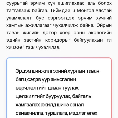
суурьтай эрчим хүч ашиглахаас аль болох
татгалзаж байгаа. Тиймдээ ч Монгол Улстай
уламжлалт бус сэргээгдэх эрчим хүчний
хамтын ажиллагааг чухалчилж байна. Ойрын
таван жилийн дотор хоёр орны экологийн
эдийн засгийн коридорыг байгуулахын төлөө
хичээе” гэж чухалчлав.
Эрдэм шинжилгээний хурлын таван
багц сэдэв уур амьсгалын
өөрчлөлтийг даван туулах,
цөлжилтийг бууруулах, байгаль
хамгаалах ажилд шинэ санал
санаачилга, туршлага, мэдлэг өгөх