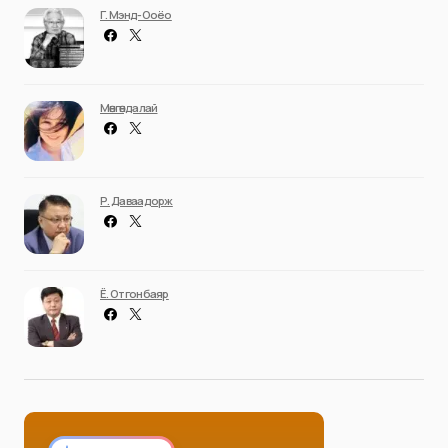
Г. Мэнд-Ооёо
Мөнгөндалай
Р. Даваадорж
Ё. Отгонбаяр