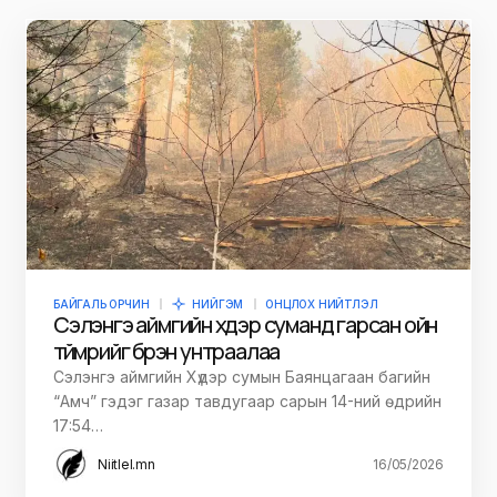
БАЙГАЛЬ ОРЧИН
НИЙГЭМ
ОНЦЛОХ НИЙТЛЭЛ
Сэлэнгэ аймгийн хүдэр суманд гарсан ойн
түймрийг бүрэн унтраалаа
Сэлэнгэ аймгийн Хүдэр сумын Баянцагаан багийн
“Амч” гэдэг газар тавдугаар сарын 14-ний өдрийн
17:54…
Niitlel.mn
16/05/2026