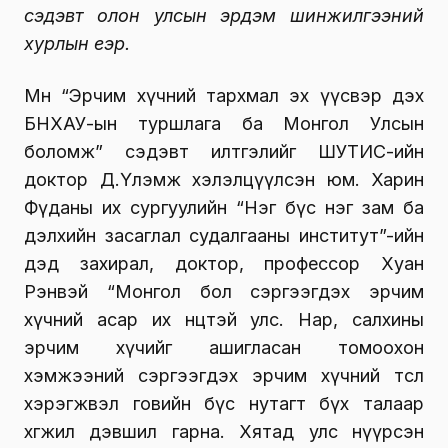
сэдэвт олон улсын эрдэм шинжилгээний
хурлын үеэр.
Мөн “Эрчим хүчний тархмал эх үүсвэр дэх
БНХАУ-ын туршлага ба Монгол Улсын
боломж” сэдэвт илтгэлийг ШУТИС-ийн
доктор Д.Үлэмж хэлэлцүүлсэн юм. Харин
Фүданы их сургуулийн “Нэг бүс нэг зам ба
дэлхийн засаглал судалгааны институт”-ийн
дэд захирал, доктор, профессор Хуан
Рэнвэй “Монгол бол сэргээгдэх эрчим
хүчний асар их нөөцтэй улс. Нар, салхины
эрчим хүчийг ашигласан томоохон
хэмжээний сэргээгдэх эрчим хүчний төсөл
хэрэгжвэл говийн бүс нутагт бүх талаар
хөгжил дэвшил гарна. Хятад улс нүүрсэн