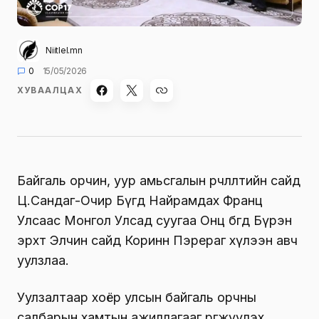
Niitlel.mn
0
15/05/2026
ХУВААЛЦАХ
Байгаль орчин, уур амьсгалын өөрчлөлтийн сайд
Ц.Сандаг-Очир Бүгд Найрамдах Франц
Улсаас Монгол Улсад суугаа Онц бөгөөд Бүрэн
эрхт Элчин сайд Коринн Пэрераг хүлээн авч
уулзлаа.
Уулзалтаар хоёр улсын байгаль орчны
салбарын хамтын ажиллагааг өргөжүүлэх,