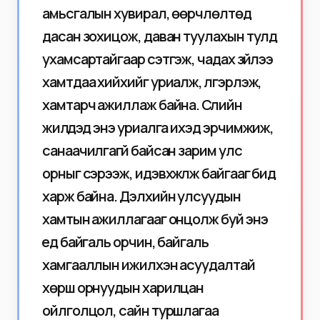
амьсгалын хувирал, өөрчлөлтөд
дасан зохицож, даван туулахын тулд
ухамсартайгаар сэтгэж, чадах зүйлээ
хамтдаа хийхийг уриалж, үлгэрлэж,
хамтарч ажиллаж байна. Сүүлийн
жилүүдэд энэ уриалга ихэд эрчимжиж,
санаачилгагүй байсан зарим улс
орныг сэрээж, идэвхжүүлж байгааг бид
харж байна. Дэлхийн улсуудын
хамтын ажиллагааг онцолж буй энэ
үед байгаль орчин, байгаль
хамгааллын ижилхэн асуудалтай
хөрш орнуудын харилцан
ойлголцол, сайн туршлагаа