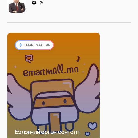
EMARTMALL.MN
Бэлэгний өргөн сонголт