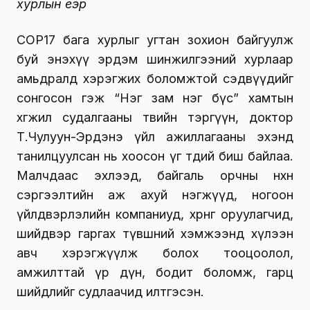
хурлын үеэр
СОР17 бага хурлыг угтан зохион байгуулж
буй энэхүү эрдэм шинжилгээний хурлаар
амьдралд хэрэгжих боломжтой сэдвүүдийг
сонгосон гэж “Нэг зам нэг бүс” хамтын
хөгжил судалгааны төвийн тэргүүн, доктор
Т.Чулуун-Эрдэнэ үйл ажиллагааны эхэнд
танилцуулсан нь хоосон үг төдий биш байлаа.
Малчдаас эхлээд, байгаль орчны нөхөн
сэргээлтийн аж ахуй нэгжүүд, ногоон
үйлдвэрлэлийн компаниуд, хөрөнгө оруулагчид,
шийдвэр гаргах түвшний хэмжээнд хүлээн
авч хэрэгжүүлж болох тооцоолол,
амжилттай үр дүн, бодит боломж, гарц
шийдлийг судлаачид илтгэсэн.