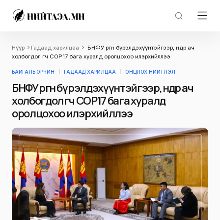
Нүүр
Гадаад харилцаа
БНФУ өргөн бүрэлдэхүүнтэйгээр, өндөр ач
холбогдол өгч СОР17 бага хуралд оролцохоо илэрхийллээ
БАЙГАЛЬ ОРЧИН
ГАДААД ХАРИЛЦАА
ОНЦЛОХ НИЙТЛЭЛ
БНФУ өргөн бүрэлдэхүүнтэйгээр, өндөр ач
холбогдол өгч СОР17 бага хуралд
оролцохоо илэрхийллээ