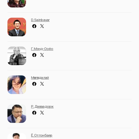
D. Sainbayar
Г. Мэнд-Ооёо
Мөнгөндалай
Р. Даваадорж
Ё. Отгонбаяр