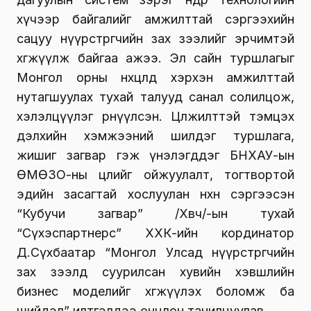
хүчээр байгалийг амжилттай сэргээхийн
сацуу нүүрстөрөгчийн зах зээлийг эрчимтэй
хөгжүүлж байгаа ажээ. Эл сайн туршлагыг
Монгол орны нөхцөлд хэрхэн амжилттай
нутагшуулах тухай талууд санал солилцож,
хэлэлцүүлэг өрнүүлсэн. Цөлжилттэй тэмцэх
дэлхийн хэмжээний шилдэг туршлага,
жишиг загвар гэж үнэлэгддэг БНХАУ-ын
ӨМӨЗО-ны цөлийг ойжуулалт, тогтвортой
эдийн засагтай хослуулан нөхөн сэргээсэн
“Кубучи загвар” /Хөвч/-ын тухай
“Сүхэспартнерс” ХХК-ийн кординатор
Д.Сүхбаатар “Монгол Улсад нүүрстөрөгчийн
зах зээлд суурилсан хувийн хэвшлийн
бизнес моделийг хөгжүүлэх боломж ба
шийдэл” илтгэлдээ онцлон танилцуулав.