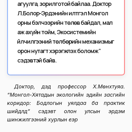
агуулга, зорилготой байлаа. Доктор
Л.Болор-Эрдэнийн илтгэл Монгол
орны бэлчээрийн төлөв байдал, мал
аж ахуйн тойм, Экосистемийн
үйлчилгээний төлбөрийн механизмыг
орон нутагт хэрэгжүүлэх боломж”
сэдэвтэй байв.
Доктор, дэд профессор Х.Мөнхтуяа.
“Монгол-Хятадын экологийн эдийн засгийн
коридор: Бодлогын уялдаа ба практик
шийдлүүд” сэдэвт олон улсын эрдэм
шинжилгээний хурлын үеэр