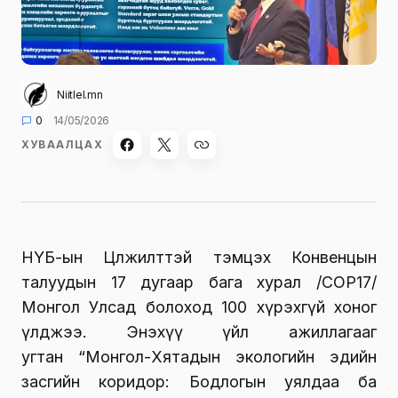
Niitlel.mn
0
14/05/2026
ХУВААЛЦАХ
НҮБ-ын Цөлжилттэй тэмцэх Конвенцын
талуудын 17 дугаар бага хурал /СОР17/
Монгол Улсад болоход 100 хүрэхгүй хоног
үлджээ. Энэхүү үйл ажиллагааг
угтан “Монгол-Хятадын экологийн эдийн
засгийн коридор: Бодлогын уялдаа ба