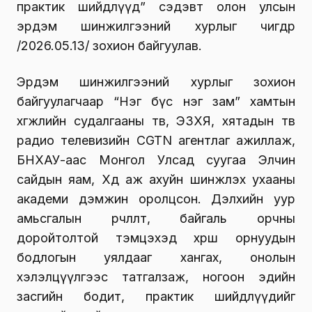
практик шийдлүүд” сэдэвт олон улсын
эрдэм шинжилгээний хурлыг өчигдөр
/2026.05.13/ зохион байгуулав.
Эрдэм шинжилгээний хурлыг зохион
байгуулагчаар “Нэг бүс нэг зам” хамтын
хөгжлийн судалгааны төв, ЭЗХЯ, хятадын төв
радио телевизийн CGTN агентлаг ажиллаж,
БНХАУ-аас Монгол Улсад суугаа Элчин
сайдын яам, Хөдөө аж ахуйн шинжлэх ухааны
академи дэмжин оролцсон. Дэлхийн уур
амьсгалын өөрчлөлт, байгаль орчны
доройтолтой тэмцэхэд хөрш орнуудын
бодлогын уялдааг хангах, онолын
хэлэлцүүлгээс татгалзаж, ногоон эдийн
засгийн бодит, практик шийдлүүдийг