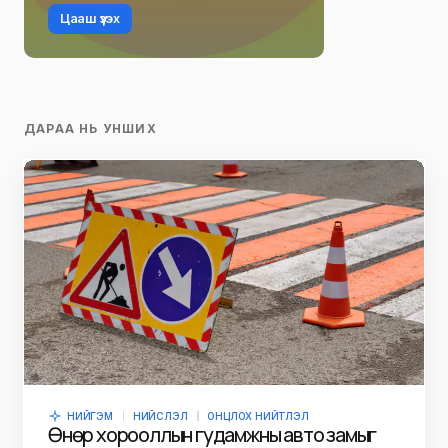
Цааш үзэх
ДАРАА НЬ УНШИХ
НИЙГЭМ
НИЙСЛЭЛ
ОНЦЛОХ НИЙТЛЭЛ
Өнөр хорооллын гудамжны авто замыг