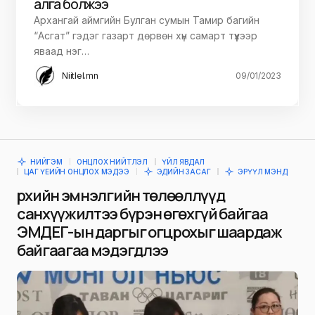
алга болжээ
Архангай аймгийн Булган сумын Тамир багийн
“Асгат” гэдэг газарт дөрвөн хүн самарт түүхээр
яваад нэг…
Niitlel.mn
09/01/2023
НИЙГЭМ
ОНЦЛОХ НИЙТЛЭЛ
ҮЙЛ ЯВДАЛ
ЦАГ ҮЕИЙН ОНЦЛОХ МЭДЭЭ
ЭДИЙН ЗАСАГ
ЭРҮҮЛ МЭНД
Өрхийн эмнэлгийн төлөөллүүд
санхүүжилтээ бүрэн өгөхгүй байгаа
ЭМДЕГ-ын даргыг огцрохыг шаардаж
байгаагаа мэдэгдлээ