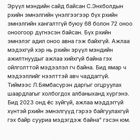
Эрүүл мэндийн сайд байсан С.Энхболдын
өрхийн эмнэлгийн үнэлгээгээр бүх өрхийн
эмнэлгийн хангалтгүй буюу 68 болон 72 оноо
оноогоор дүгнэсэн байсан. Бүх өрхийн
эмнэлэг адил оноо авна гэж байхгүй. Ажлаа
мэдэхгүй хэр нь өрхийн эрүүл мэндийн
ажилтнуудыг ажлаа хийхгүй байна гэх
ойлголттой мэдээлэл өгч байна. Бид ямар ч
мэдээллийг нээлттэй авч чаддаггүй.
Тиймээс Л.Бямбасүрэн даргыг огцруулах
шаардлагыг холбогдох албаныханд хүргэнэ.
Бид 2023 онд ёс зүйгүй, ажлаа мэддэггүй
хүнтэй өрхийн эмнэлгүүд гэрээ байгуулахгүй
гэх байр сууриа мэдэгдэж байна” гэсэн юм.