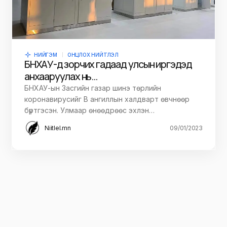
НИЙГЭМ
ОНЦЛОХ НИЙТЛЭЛ
БНХАУ-д зорчих гадаад улсын иргэдэд
анхааруулах нь…
БНХАУ-ын Засгийн газар шинэ төрлийн
коронавирусийг B ангиллын халдварт өвчнөөр
бүртгэсэн. Улмаар өнөөдрөөс эхлэн…
Niitlel.mn
09/01/2023