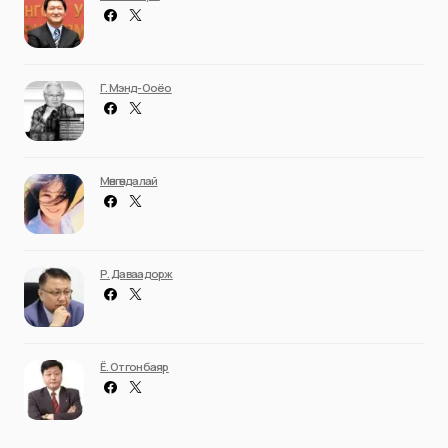
Г. Мэнд-Ооёо
Мөнгөндалай
Р. Даваадорж
Ё. Отгонбаяр