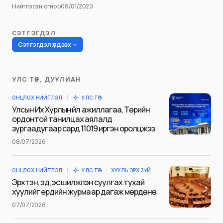
Нийтлэсэн огноо
09/01/2023
СЭТГЭГДЭЛ
Сэтгэгдэл үлдээх
УЛС ТӨР, ДУУЛИАН
Таны имэйл хаягийг нийтлэхгүй.
ОНЦЛОХ НИЙТЛЭЛ
УЛС ТӨР
Шаардлагатай талбаруудыг
*
гэж
Улсын Их Хурлын үйл ажиллагаа, Төрийн
тэмдэглэсэн
ордонтой танилцах аялалд
зургаадугаар сард 11019 иргэн оролцжээ
Name
*
08/07/2026
ОНЦЛОХ НИЙТЛЭЛ
УЛС ТӨР
ХУУЛЬ ЭРХ ЗҮЙ
E-mail
*
Эрхтэн, эд, эс шилжүүлэн суулгах тухай
хуулийг ердийн журмаар дагаж мөрдөнө
07/07/2026
Сэтгэгдэл
*