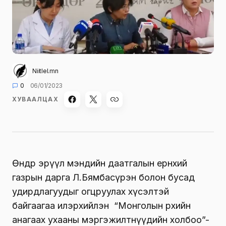
Niitlel.mn
0
06/01/2023
ХУВААЛЦАХ
Өнөөдөр эрүүл мэндийн даатгалын ерөнхий
газрын дарга Л.Бямбасүрэн болон бусад
удирдлагуудыг огцруулах хүсэлтэй
байгаагаа илэрхийлэн “Монголын өрхийн
анагаах ухааны мэргэжилтнүүдийн холбоо”-