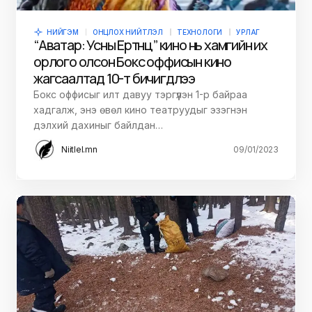
НИЙГЭМ
ОНЦЛОХ НИЙТЛЭЛ
ТЕХНОЛОГИ
УРЛАГ
“Аватар: Усны Ертөнц” кино нь хамгийн их
орлого олсон Бокс оффисын кино
жагсаалтад 10-т бичигдлээ
Бокс оффисыг илт давуу тэргүүлэн 1-р байраа
хадгалж, энэ өвөл кино театруудыг эзэгнэн
дэлхий дахиныг байлдан…
Niitlel.mn
09/01/2023