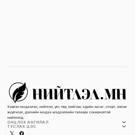
Хэвлэл мэдээлэл, нийтлэл, улс төр, нийгэм, эдийн засаг, спорт, аялал
жуулчлал, дэлхийн мэдээ мэдээллийн талаарх сонирхолтой
нийтлэлүүд.
ОНЦЛОХ АНГИЛАЛ
ТУСЛАХ ЦЭС