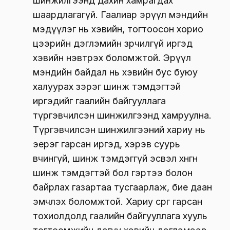
шинжилгээнд дахин хамрагдах
шаардлагагүй. Гаалиар эрүүл мэндийн
мэдүүлэг нь хэвийн, тогтоосон хорио
цээрийн дэглэмийн зөрчилгүй иргэд
хэвийн нэвтрэх боломжтой. Эрүүл
мэндийн байдал нь хэвийн бус буюу
халуурах зэрэг шинж тэмдэгтэй
иргэдийг гаалийн байгууллага
түргэвчилсэн шинжилгээнд хамруулна.
Түргэвчилсэн шинжилгээний хариу нь
эерэг гарсан иргэд, хэрэв суурь
өвчингүй, шинж тэмдэггүй эсвэл хөнгөн
шинж тэмдэгтэй бол гэртээ болон
байрлах газартаа тусгаарлаж, бие даан
эмчлэх боломжтой. Хариу сөрөг гарсан
тохиолдолд гаалийн байгууллага хууль