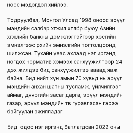
ноос мэдэгдэл хийлээ.
Тодруулбал, Монгол Улсад 1998 оноос эрүүл
мэндийн салбар хөгжил хөтөлбөр буюу Азийн
хөгжлийн банкны дэмжлэгтэйгээр хэсгийн
эмнэлгээс өрхийн эмнэлгийн тогтолцоонд
шилжсэн. Тухайн үеэс эхлээд нэг иргэнд
ногдох норматив хэмээх санхүүжилтээр 24
дэх жилдээ бид санхүүжилтээ аваад явж
байна. Бид нийт хүн амын 70 хувьд нь эрүүл
мэндийн анхан шатны тусламж, үйлчилгээг
аймаг, дүүргийн засаг дарга, эрүүл мэндийн
газар, эрүүл мэндийн төв гуравласан гэрээ
байгуулан ажилладаг.
Бид одоо нэг иргэнд батлагдсан 2022 оны