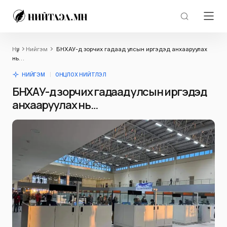
Нүүр
Нийгэм
БНХАУ-д зорчих гадаад улсын иргэдэд анхааруулах
нь…
НИЙГЭМ
ОНЦЛОХ НИЙТЛЭЛ
БНХАУ-д зорчих гадаад улсын иргэдэд
анхааруулах нь…