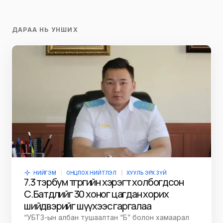
ДАРАА НЬ УНШИХ
НИЙГЭМ
ОНЦЛОХ НИЙТЛЭЛ
ХУУЛЬ ЭРХ ЗҮЙ
7.3 тэрбум төгрөгийн хэрэгт холбогдсон
С.Батдөлийг 30 хоног цагдан хорих
шийдвэрийг шүүхээс гаргалаа
“УБТЗ-ын албан тушаалтан “Б” болон хамаарал