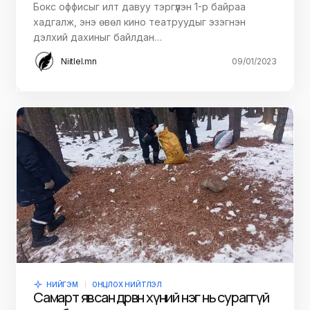
Бокс оффисыг илт давуу тэргүүлэн 1-р байраа
хадгалж, энэ өвөл кино театруудыг эзэгнэн
дэлхий дахиныг байлдан…
Niitlel.mn
09/01/2023
НИЙГЭМ
ОНЦЛОХ НИЙТЛЭЛ
Самарт явсан дөрвөн хүний нэг нь сураггүй