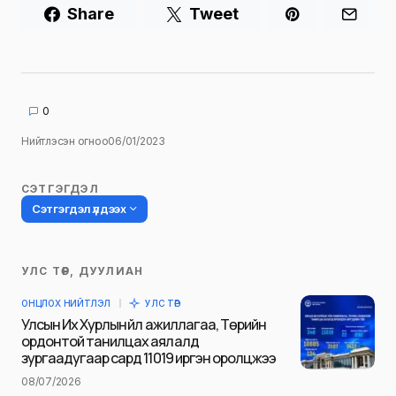
Share
Tweet
0
Нийтлэсэн огноо
06/01/2023
СЭТГЭГДЭЛ
Сэтгэгдэл үлдээх
УЛС ТӨР, ДУУЛИАН
Таны имэйл хаягийг нийтлэхгүй.
ОНЦЛОХ НИЙТЛЭЛ
УЛС ТӨР
Шаардлагатай талбаруудыг
*
гэж
Улсын Их Хурлын үйл ажиллагаа, Төрийн
тэмдэглэсэн
ордонтой танилцах аялалд
зургаадугаар сард 11019 иргэн оролцжээ
Name
*
08/07/2026