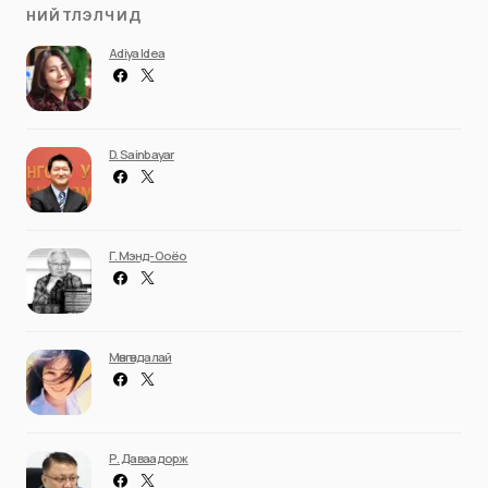
НИЙТЛЭЛЧИД
Adiya Idea
D. Sainbayar
Г. Мэнд-Ооёо
Мөнгөндалай
Р. Даваадорж