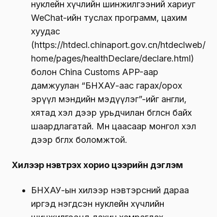
нуклейн хүчлийн шинжилгээний хариуг
WeChat-ийн туслах программ, цахим
хуудас
(https://htdecl.chinaport.gov.cn/htdeclweb/
home/pages/healthDeclare/declare.html)
болон China Customs APP-аар
дамжуулан “БНХАУ-аас гарах/орох
эрүүл мэндийн мэдүүлэг”-ийг англи,
хятад хэл дээр урьдчилан бөглөсөн байх
шаардлагатай. Мөн цаасаар монгол хэл
дээр бөглөх боломжтой.
Хилээр нэвтрэх хорио цээрийн дэглэм
БНХАУ-ын хилээр нэвтэрсний дараа
иргэд нэгдсэн нуклейн хүчлийн