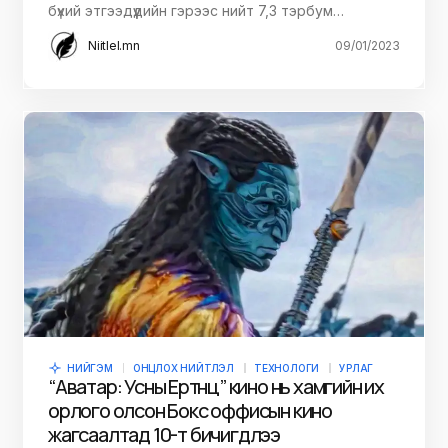
бүхий этгээдүүдийн гэрээс нийт 7,3 тэрбум…
Niitlel.mn
09/01/2023
НИЙГЭМ
ОНЦЛОХ НИЙТЛЭЛ
ТЕХНОЛОГИ
УРЛАГ
“Аватар: Усны Ертөнц” кино нь хамгийн их
орлого олсон Бокс оффисын кино
жагсаалтад 10-т бичигдлээ