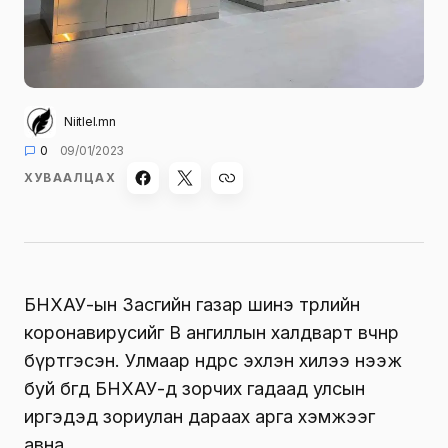
Niitlel.mn
0
09/01/2023
ХУВААЛЦАХ
БНХАУ-ын Засгийн газар шинэ төрлийн
коронавирусийг B ангиллын халдварт өвчнөөр
бүртгэсэн. Улмаар өнөөдрөөс эхлэн хилээ нээж
буй бөгөөд БНХАУ-д зорчих гадаад улсын
иргэдэд зориулан дараах арга хэмжээг
авна.