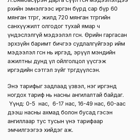
өрхийн эмнэлгээс иргэн бүрд сар бүр 60
мянган төгрөг, жилд 720 мянган төгрөгийн
санхүүжилт олгодог тухай ямар ч
үндэслэлгүй мэдээлэл өгсөн. Өөрийн гаргасан
эрхзүйн баримт бичгээ судлалгүйгээр ийм
мэдээлэл өгсөн нь иргэд, эрүүл мэндийн
ажилтны дунд үл ойлголцол үүсгэж
иргэдийн сэтгэл зүйг төөрөгдүүлсэн.
Энэ тарифыг задлаад үзвэл, нэг иргэнд
ногдох тариф нь насны ангилалтай байдаг.
Үүнд: 0-5 нас, 6-17 нас, 16-49 нас, 60-аас
дээш насны ахмад болон бусад гэсэн
ангиллаар тус тусын үнэ тарифаар
эмчилгээгээ хийдэг аж.