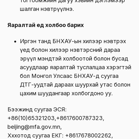
тогтоомжийн дагуу хэвийн дэглэмээр
шалган нэвтрүүлнэ.
Яаралтай үед холбоо барих
Иргэн танд БНХАУ-ын хилээр нэвтрэх
үед болон хилээр нэвтэрсний дараа
эрүүл мэндтэй холбоотой болон бусад
асуудлаар яаралтай туслалцаа хэрэгтэй
бол Монгол Улсаас БНХАУ-д суугаа
ДТГ-уудтай дараах шуурхай утас болон
цахим шуудангаар холбогдоно уу.
Бээжинд суугаа ЭСЯ:
+86(10)65321203,+8617600787323,
beijing@mfa.gov.mn,
Хөххотод суугаа ЕКГ: +8617678002262,