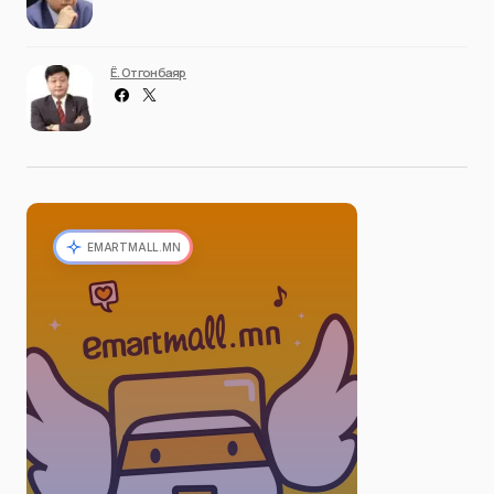
Ё. Отгонбаяр
EMARTMALL.MN