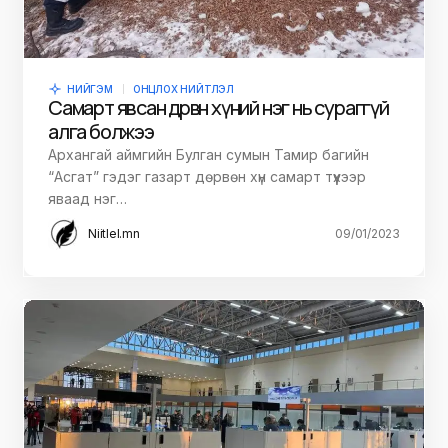
НИЙГЭМ
ОНЦЛОХ НИЙТЛЭЛ
Самарт явсан дөрвөн хүний нэг нь сураггүй
алга болжээ
Архангай аймгийн Булган сумын Тамир багийн
“Асгат” гэдэг газарт дөрвөн хүн самарт түүхээр
яваад нэг…
Niitlel.mn
09/01/2023