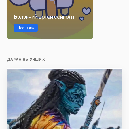
Бэлэгний өргөн сонголт
Цааш үзэх
ДАРАА НЬ УНШИХ