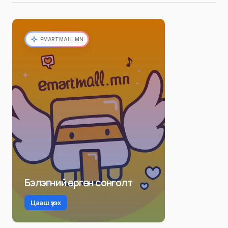
EMARTMALL.MN
Бэлэгний өргөн сонголт
Цааш үзэх