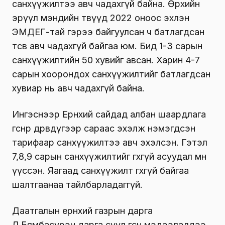
санхүүжилтээ авч чадахгүй байна. Өрхийн
эрүүл мэндийн төвүүд 2022 оноос эхлэн
ЭМДЕГ-тай гэрээ байгуулсан ч батлагдсан
төсвөө авч чадахгүй байгаа юм. Бид 1-3 сарын
санхүүжилтийн 50 хувийг авсан. Харин 4-7
сарын хоорондох санхүүжилтийг батлагдсан
хувиар нь авч чадахгүй байна.
Ингэснээр Ерөнхий сайдад албан шаардлага
өгснөөр дөрөвдүгээр сараас эхэлж нэмэгдсэн
тарифаар санхүүжилтээ авч эхэлсэн. Гэтэл
7,8,9 сарын санхүүжилтийг өгөхгүй асуудал мөн
үүссэн. Яагаад санхүүжилт өгөхгүй байгаа
шалтгаанаа тайлбарладаггүй.
Даатгалын ерөнхий газрын дарга
Л.Бямбасүрэн дарга сүүл өгсөн мэдээлэлдээ