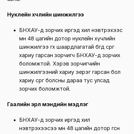
Нуклейн хүчлийн шинжилгээ
БНХАУ-д зорчих иргэд хил нэвтрэхээс
өмнө 48 цагийн дотор нуклейн хүчлийн
шинжилгээ өгөх шаардлагатай бөгөөд сөрөг
хариу гарсан зорчигч БНХАУ-д зорчих
боломжтой. Хэрэв зорчигчийн
шинжилгээний хариу эерэг гарсан бол
хариу сөрөг болсны дараа тус улсад
зорчих боломжтой.
Гаалийн эрүүл мэндийн мэдүүлэг
БНХАУ-д зорчих иргэд хил
нэвтрэхээсээ өмнө 48 цагийн дотор өгсөн