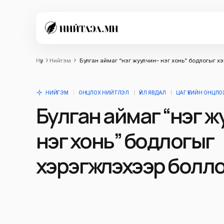
Нүүр
Нийгэм
Булган аймаг “нэг жуулчин– нэг хонь” бодлогыг хэ
НИЙГЭМ
ОНЦЛОХ НИЙТЛЭЛ
ҮЙЛ ЯВДАЛ
ЦАГ ҮЕИЙН ОНЦЛ
Булган аймаг “нэг 
нэг хонь” бодлогыг
хэрэгжүүлэхээр болл