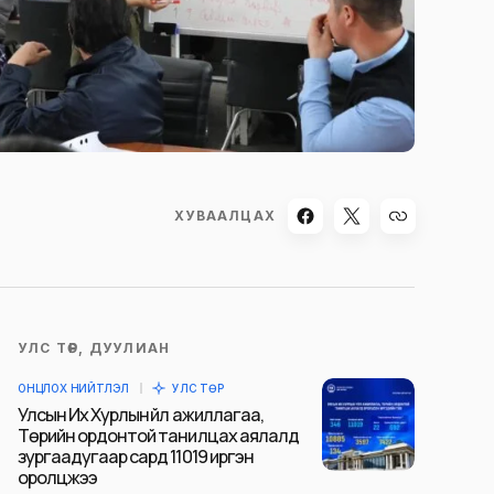
ХУВААЛЦАХ
УЛС ТӨР, ДУУЛИАН
ОНЦЛОХ НИЙТЛЭЛ
УЛС ТӨР
Улсын Их Хурлын үйл ажиллагаа,
Төрийн ордонтой танилцах аялалд
зургаадугаар сард 11019 иргэн
оролцжээ