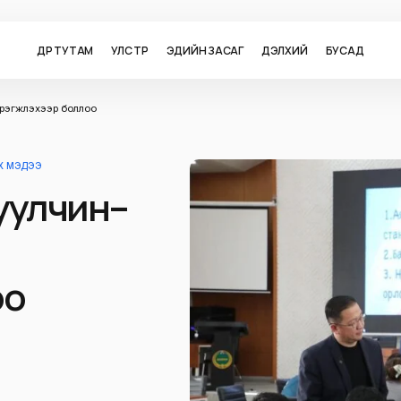
ӨДӨР ТУТАМ
УЛС ТӨР
ЭДИЙН ЗАСАГ
ДЭЛХИЙ
БУСАД
рэгжүүлэхээр боллоо
ОХ МЭДЭЭ
жуулчин–
оо