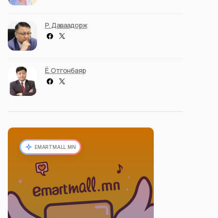
Р. Даваадорж
Ё. Отгонбаяр
EMARTMALL.MN