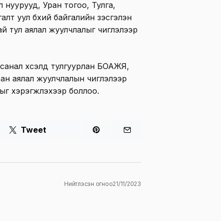
 нуурууд, Уран тогоо, Тулга,
алт уул бүхий байгалийн үзэсгэлэн
й тул аялал жуулчлалыг чиглэлээр
санал хүсэлд тулгуурлан БОАЖЯ,
ан аялал жуулчлалын чиглэлээр
г хэрэгжүүлэхээр боллоо.
Tweet
Нийтлэсэн огноо
21/11/2023