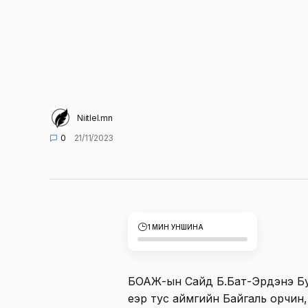
Niitlel.mn
0
21/11/2023
1 МИН УНШИНА
БОАЖ-ын Сайд Б.Бат-Эрдэнэ Бу
үеэр тус аймгийн Байгаль орчин