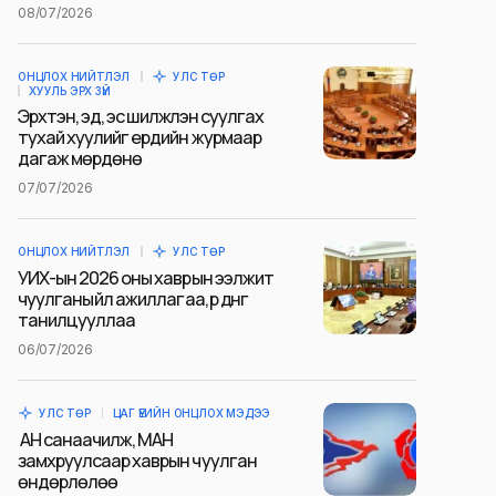
08/07/2026
ОНЦЛОХ НИЙТЛЭЛ
УЛС ТӨР
ХУУЛЬ ЭРХ ЗҮЙ
Эрхтэн, эд, эс шилжүүлэн суулгах
тухай хуулийг ердийн журмаар
дагаж мөрдөнө
07/07/2026
ОНЦЛОХ НИЙТЛЭЛ
УЛС ТӨР
УИХ-ын 2026 оны хаврын ээлжит
чуулганы үйл ажиллагаа, үр дүнг
танилцууллаа
06/07/2026
УЛС ТӨР
ЦАГ ҮЕИЙН ОНЦЛОХ МЭДЭЭ
АН санаачилж, МАН
замхруулсаар хаврын чуулган
өндөрлөлөө