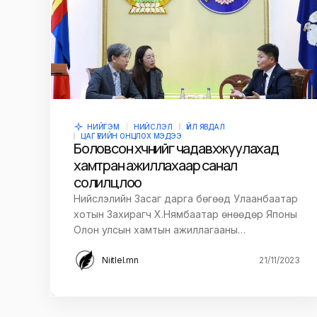
НИЙГЭМ
НИЙСЛЭЛ
ҮЙЛ ЯВДАЛ
ЦАГ ҮЕИЙН ОНЦЛОХ МЭДЭЭ
Боловсон хүчнийг чадавхжуулахад
хамтран ажиллахаар санал
солилцлоо
Нийслэлийн Засаг дарга бөгөөд Улаанбаатар
хотын Захирагч Х.Нямбаатар өнөөдөр Японы
Олон улсын хамтын ажиллагааны…
Niitlel.mn
21/11/2023