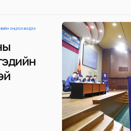
 ҮЕИЙН ОНЦЛОХ МЭДЭЭ
ны
гэдийн
эй