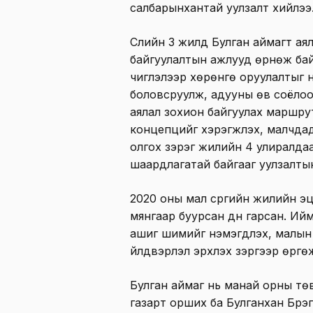
салбарынхантай уулзалт хийлээ
Сүүлийн 3 жилд Булган аймагт ая
байгуулалтын ажлууд өрнөж ба
чиглэлээр хөрөнгө оруулалтыг н
боловсруулж, адууны өв соёлоо
аялал зохион байгуулах маршрут
концепцийг хэрэгжүүлэх, малчда
олгох зэрэг жилийн 4 улиралда
шаардлагатай байгааг уулзалтын
2020 оны мал сүргийн жилийн э
мянгаар буурсан дүн гарсан. И
ашиг шимийг нэмэгдүүлэх, малын г
үйлдвэрлэл эрхлэх зэргээр өргөж
Булган аймаг нь манай орны тө
газарт орших ба Булганхан Бүрэг