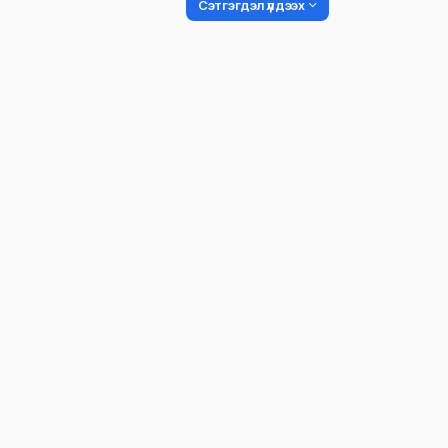
Сэтгэгдэл үлдээх
Таны имэйл хаягийг нийтлэхгүй.
Шаардлагатай талбаруудыг
*
гэ
тэмдэглэсэн
Name
*
Сэтгэгдэл
*
Save my name and e-mail in this br
time I comment.