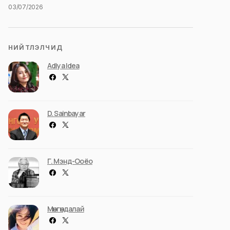
03/07/2026
НИЙТЛЭЛЧИД
Adiya Idea
D. Sainbayar
Г. Мэнд-Ооёо
Мөнгөндалай