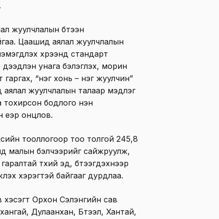
.
лал жуулчлалын бүтээн
йгаа. Цаашид аялал жуулчлалын
эмэгдүүлэх хүрээнд стандарт
 дээдлэн унага бэлэглэх, морин
 гаргах, “нэг хонь – нэг жуулчин”
д аялал жуулчлалын талаар мэдлэг
а тохирсон бодлого нэн
 үеэр онцлов.
цсийн тооллогоор тоо толгой 245,8
ймд малын бэлчээрийг сайжруулж,
аралтай түүхий эд, бүтээгдэхүүнээр
үүлэх хэрэгтэй байгааг дурдлаа.
в хэсэгт Орхон Сэлэнгийн сав
хангай, Дулаанхан, Бүтээл, Хантай,