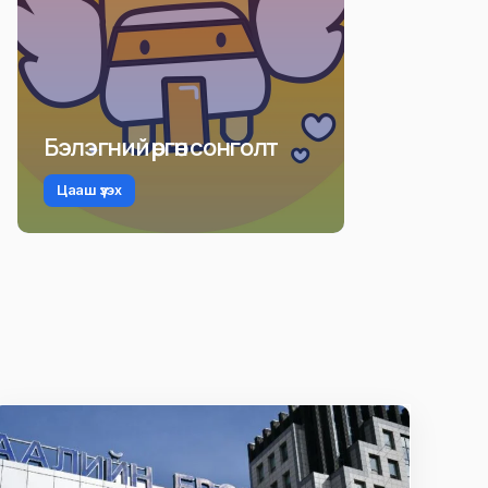
Бэлэгний өргөн сонголт
Цааш үзэх