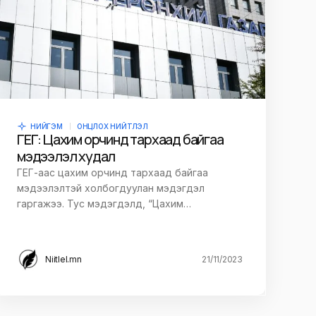
НИЙГЭМ
ОНЦЛОХ НИЙТЛЭЛ
ГЕГ: Цахим орчинд тархаад байгаа
мэдээлэл худал
ГЕГ-аас цахим орчинд тархаад байгаа
мэдээлэлтэй холбогдуулан мэдэгдэл
гаргажээ. Тус мэдэгдэлд, “Цахим…
Niitlel.mn
21/11/2023