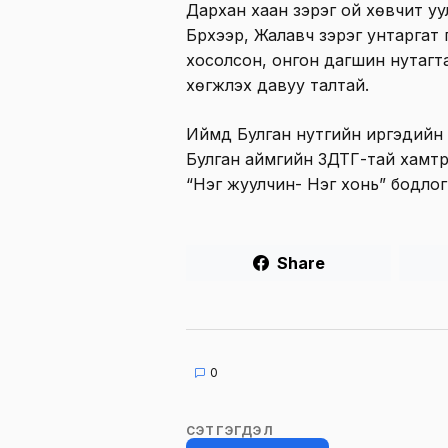
Дархан хаан зэрэг ой хөвчит уул
Бүрхээр, Жалавч зэрэг унтаргат г
хосолсон, онгон дагшин нутагта
хөгжүүлэх давуу талтай.
Иймд Булган нутгийн иргэдийн 
Булган аймгийн ЗДТГ-тай хамтр
“Нэг жуулчин- Нэг хонь” бодлогы
Share
0
СЭТГЭГДЭЛ