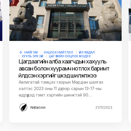
НИЙГЭМ
ОНЦЛОХ НИЙТЛЭЛ
ҮЙЛ ЯВДАЛ
ХУУЛЬ ЭРХ ЗҮЙ
ЦАГ ҮЕИЙН ОНЦЛОХ МЭДЭЭ
Цагдаагийн алба хаагчдын хахууль
авсан болон хуурамч нотлох баримт
үйлдсэн хэргийг шүүхэд шилжүүлжээ
Авлигатай тэмцэх газрын Мөрдөн шалгах
хэлтэс 2023 оны 11 дүгээр сарын 13-17-ны
өдрүүдэд гэмт хэргийн шинжтэй 90…
Niitlel.mn
21/11/2023