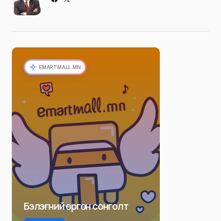
EMARTMALL.MN
Бэлэгний өргөн сонголт