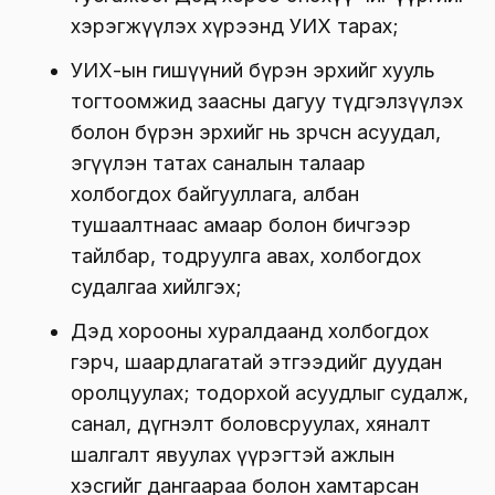
хэрэгжүүлэх хүрээнд УИХ тарах;
УИХ-ын гишүүний бүрэн эрхийг хууль
тогтоомжид заасны дагуу түдгэлзүүлэх
болон бүрэн эрхийг нь зөрчсөн асуудал,
эгүүлэн татах саналын талаар
холбогдох байгууллага, албан
тушаалтнаас амаар болон бичгээр
тайлбар, тодруулга авах, холбогдох
судалгаа хийлгэх;
Дэд хорооны хуралдаанд холбогдох
гэрч, шаардлагатай этгээдийг дуудан
оролцуулах; тодорхой асуудлыг судалж,
санал, дүгнэлт боловсруулах, хяналт
шалгалт явуулах үүрэгтэй ажлын
хэсгийг дангаараа болон хамтарсан