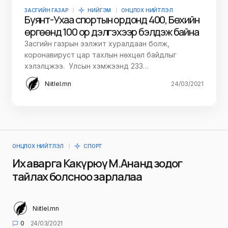
ЗАСГИЙН ГАЗАР
НИЙГЭМ
ОНЦЛОХ НИЙТЛЭЛ
Буянт-Ухаа спортын ордонд 400, Бөхийн
өргөөнд 100 ор дэлгэхээр бэлдэж байна
Засгийн газрын ээлжит хуралдаан болж,
коронавируст цар тахлын нөхцөл байдлыг
хэлэлцжээ. Улсын хэмжээнд 233…
Niitlel.mn
24/03/2021
ОНЦЛОХ НИЙТЛЭЛ
СПОРТ
Их аварга Какүрюү М.Ананд зодог
тайлах болсноо зарлалаа
Niitlel.mn
0
24/03/2021