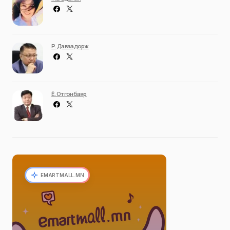
Р. Даваадорж
Ё. Отгонбаяр
EMARTMALL.MN