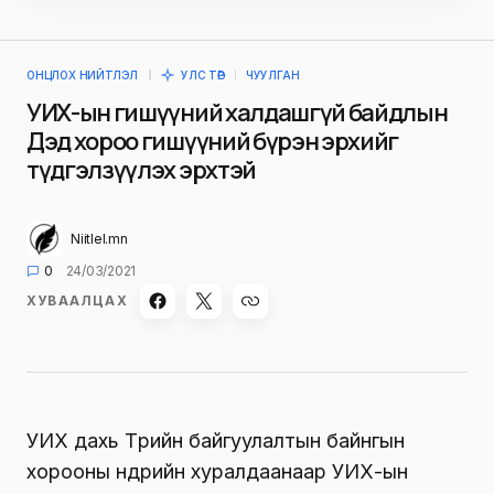
ОНЦЛОХ НИЙТЛЭЛ
УЛС ТӨР
ЧУУЛГАН
УИХ-ын гишүүний халдашгүй байдлын
Дэд хороо гишүүний бүрэн эрхийг
түдгэлзүүлэх эрхтэй
Niitlel.mn
0
24/03/2021
ХУВААЛЦАХ
УИХ дахь Төрийн байгуулалтын байнгын
хорооны өнөөдрийн хуралдаанаар УИХ-ын