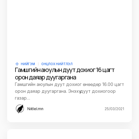
НИЙГЭМ
ОНЦЛОХ НИЙТЛЭЛ
Гамшгийн аюулын дуут дохиог 16 цагт
орон даяар дуугаргана
Гамшгийн аюулын дуут дохиог өнөөдөр 16.00 цагт
орон даяар дуугаргана. Энэхүү дуут дохиогоор
газар…
Niitlel.mn
25/03/2021