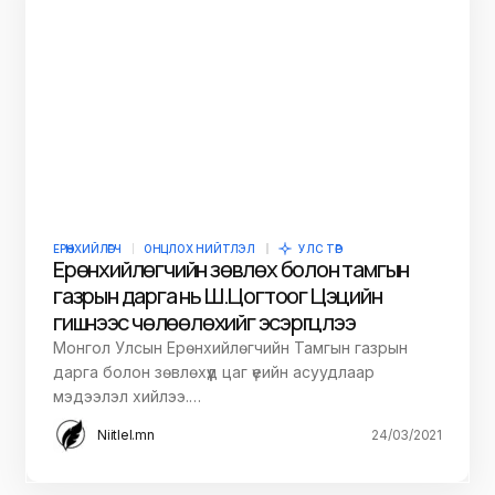
ЕРӨНХИЙЛӨГЧ
ОНЦЛОХ НИЙТЛЭЛ
УЛС ТӨР
Ерөнхийлөгчийн зөвлөх болон тамгын
газрын дарга нь Ш.Цогтоог Цэцийн
гишүүнээс чөлөөлөхийг эсэргүүцлээ
Монгол Улсын Ерөнхийлөгчийн Тамгын газрын
дарга болон зөвлөхүүд цаг үеийн асуудлаар
мэдээлэл хийлээ.…
Niitlel.mn
24/03/2021