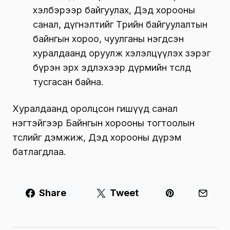
хэлбэрээр байгуулах, Дэд хорооны
санал, дүгнэлтийг Төрийн байгуулалтын
байнгын хороо, чуулганы нэгдсэн
хуралдаанд оруулж хэлэлцүүлэх зэрэг
бүрэн эрх эдлэхээр дүрмийн төсөлд
тусгасан байна.
Хуралдаанд оролцсон гишүүд санал
нэгтэйгээр Байнгын хорооны тогтоолын
төслийг дэмжиж, Дэд хорооны дүрэм
батлагдлаа.
Share
Tweet