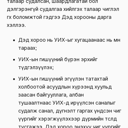
талаар судалсан, шаардлагатай бол
дэлгэрэнгүй судалгаа хийлгэх талаар чиглэл
өгөх боломжтой гэдгээ Дэд хорооны дарга
хэллээ.
Дэд хороо нь УИХ-ыг хугацаанаас нь өмнө
тараах;
УИХ-ын гишүүний бүрэн эрхийг
түдгэлзүүлэх;
УИХ-ын гишүүний эгүүлэн татахтай
холбоотой асуудлын хүрээнд хуульд
заасан байгууллага, албан
тушаалтнаас УИХ-д ирүүлсэн саналыг
судалж санал, дүгнэлт гаргах үндсэн чиг
үүргийг хэрэгжүүлэхээр дүрмийн төсөлд
тусгажээ. Дэд хороо энэхүү чиг үүргийг