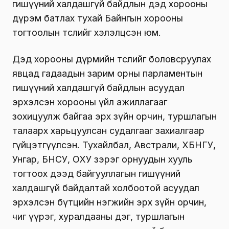
гишүүний халдашгүй байдлын дэд хорооны
дүрэм батлах тухай Байнгын хорооны
тогтоолын төслийг хэлэлцсэн юм.
Дэд хорооны дүрмийн төслийг боловсруулах
явцад гадаадын зарим орны парламентын
гишүүний халдашгүй байдлын асуудал
эрхэлсэн хорооны үйл ажиллагааг
зохицуулж байгаа эрх зүйн орчин, туршлагын
талаарх харьцуулсан судалгааг захиалгаар
гүйцэтгүүлсэн. Тухайлбал, Австрали, ХБНГУ,
Унгар, БНСУ, ОХУ зэрэг орнуудын хууль
тогтоох дээд байгууллагын гишүүний
халдашгүй байдалтай холбоотой асуудал
эрхэлсэн бүтцийн нэгжийн эрх зүйн орчин,
чиг үүрэг, хуралдааны дэг, туршлагын