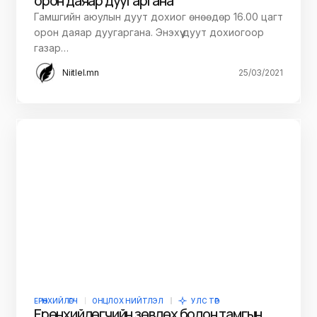
орон даяар дуугаргана
Гамшгийн аюулын дуут дохиог өнөөдөр 16.00 цагт
орон даяар дуугаргана. Энэхүү дуут дохиогоор
газар…
Niitlel.mn
25/03/2021
ЕРӨНХИЙЛӨГЧ
ОНЦЛОХ НИЙТЛЭЛ
УЛС ТӨР
Ерөнхийлөгчийн зөвлөх болон тамгын