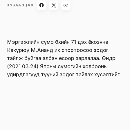
ХУВААЛЦАХ
Мэргэжлийн сүмо бөхийн 71 дэх ёкозүна
Какүрюү М.Ананд их спортоосоо зодог
тайлж буйгаа албан ёсоор зарлалаа. Өнөөдөр
(2021.03.24) Японы сүмогийн холбооны
удирдлагууд түүний зодог тайлах хүсэлтийг
хүлээн авч зөвшөөрчээ.
Өдгөө 35 настай тэрбээр сүүлийн таван башё
дараалан бэртлийн улмаас барилдаж
чадахгүй байсан бөгөөд зүүн өвдөгний
бэртэлтэйгээ сүүлийн хэдэн сарын турш