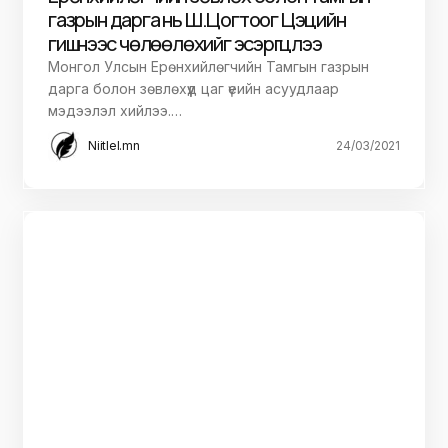
газрын дарга нь Ш.Цогтоог Цэцийн
гишүүнээс чөлөөлөхийг эсэргүүцлээ
Монгол Улсын Ерөнхийлөгчийн Тамгын газрын
дарга болон зөвлөхүүд цаг үеийн асуудлаар
мэдээлэл хийлээ.…
Niitlel.mn
24/03/2021