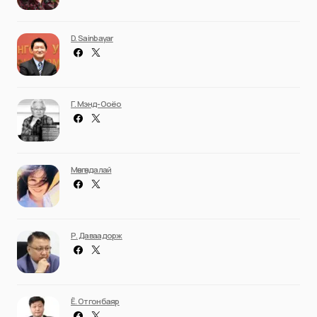
D. Sainbayar
Г. Мэнд-Ооёо
Мөнгөндалай
Р. Даваадорж
Ё. Отгонбаяр