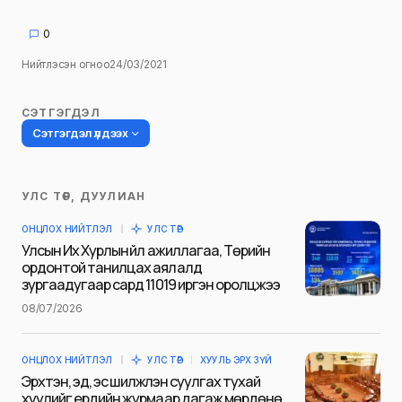
0
Нийтлэсэн огноо
24/03/2021
СЭТГЭГДЭЛ
Сэтгэгдэл үлдээх
УЛС ТӨР, ДУУЛИАН
Таны имэйл хаягийг нийтлэхгүй.
ОНЦЛОХ НИЙТЛЭЛ
УЛС ТӨР
Шаардлагатай талбаруудыг
*
гэж
Улсын Их Хурлын үйл ажиллагаа, Төрийн
тэмдэглэсэн
ордонтой танилцах аялалд
зургаадугаар сард 11019 иргэн оролцжээ
Name
*
08/07/2026
ОНЦЛОХ НИЙТЛЭЛ
УЛС ТӨР
ХУУЛЬ ЭРХ ЗҮЙ
E-mail
*
Эрхтэн, эд, эс шилжүүлэн суулгах тухай
хуулийг ердийн журмаар дагаж мөрдөнө