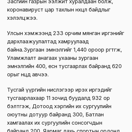
Засгийн газрын ээлжит хуралдаан болж,
коронавируст цар тахлын нөхцөл байдлыг
хэлэлцжээ.
Улсын хэмжээнд 233 орчим мянган иргэнийг
дархлаажуулалтад хамруулаад
байна.Зургаан эмнэлгийг 1,440 ороор өргөтгөж,
Уламжлалт анагаах ухааны зургаан
эмнэлгийн 400, есөн тусгаарлах байранд 620
орыг нөөцөд авчээ.
Тусгай үүргийн нислэгээр ирэх иргэдийг
тусгаарлахаар 11 зочид буудалд 932 ор
бэлтгэж, Дотоод хэргийн их сургуулийн
оюутны дотуур байранд 300, Батлан
хамгаалах их сургуулийн сонсогчдын
байранд 200, Яармаг дахь спортын ордонд