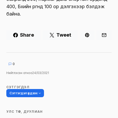
400, Бөхийн өргөөнд 100 ор дэлгэхээр бэлдэж
байна.
Share
Tweet
0
Нийтлэсэн огноо
24/03/2021
СЭТГЭГДЭЛ
Сэтгэгдэл үлдээх
УЛС ТӨР, ДУУЛИАН