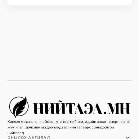
Хэвлэл мэдээлэл, нийтлэл, улс төр, нийгэм, эдийн засаг, спорт, аялал
жуулчлал, дэлхийн мэдээ мэдээллийн талаарх сонирхолтой
нийтлэлүүд.
ОНЦЛОХ АНГИЛАЛ