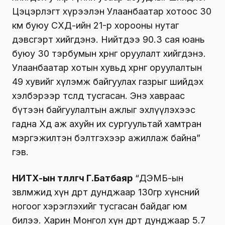
Цэцэрлэгт хүрээлэн Улаанбаатар хотоос 30
км буюу СХД-ийн 21-р хорооны нутаг
дэвсгэрт хийгдэнэ. Нийтдээ 90.3 сая юань
буюу 30 тэрбумын хөрөнгө оруулалт хийгдэнэ.
Улаанбаатар хотын хувьд хөрөнгө оруулалтын
49 хувийг хүлэмж байгуулах газрыг шийдэх
хэлбэрээр төсөлд тусгасан. Энэ хавраас
бүтээн байгуулалтын ажлыг эхлүүлэхээс
гадна Хөдөө аж ахуйн их сургуультай хамтран
мэргэжилтэн бэлтгэхээр ажиллаж байна”
гэв.
НИТХ-ын төлөөлөгч Г.Батбаяр
“ДЭМБ-ын
зөвлөмжид хүн өдөрт дунджаар 130гр хүнсний
ногоог хэрэглэхийг тусгасан байдаг юм
билээ. Харин Монгол хүн өдөрт дунджаар 5.7