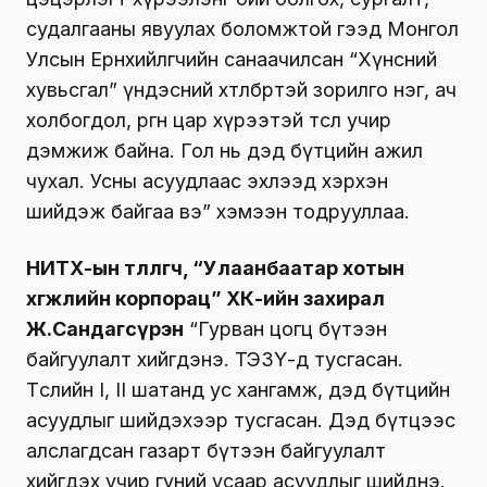
судалгааны явуулах боломжтой гээд Монгол
Улсын Ерөнхийлөгчийн санаачилсан “Хүнсний
хувьсгал” үндэсний хөтөлбөртэй зорилго нэг, ач
холбогдол, өргөн цар хүрээтэй төсөл учир
дэмжиж байна. Гол нь дэд бүтцийн ажил
чухал. Усны асуудлаас эхлээд хэрхэн
шийдэж байгаа вэ” хэмээн тодрууллаа.
НИТХ-ын төлөөлөгч, “Улаанбаатар хотын
хөгжлийн корпорац” ХК-ийн захирал
Ж.Сандагсүрэн
“Гурван цогц бүтээн
байгуулалт хийгдэнэ. ТЭЗҮ-д тусгасан.
Төслийн I, II шатанд ус хангамж, дэд бүтцийн
асуудлыг шийдэхээр тусгасан. Дэд бүтцээс
алслагдсан газарт бүтээн байгуулалт
хийгдэх учир гүний усаар асуудлыг шийднэ.