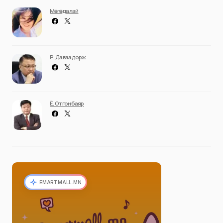
Мөнгөндалай
Р. Даваадорж
Ё. Отгонбаяр
EMARTMALL.MN