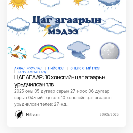
АЯЛАЛ ЖУУЧЛАЛ
НИЙСЛЭЛ
ОНЦЛОХ НИЙТЛЭЛ
ТАНЫ АМРАЛТАНД
ЦАГ АГААР: 10 хоногийн цаг агаарын
урьдчилсан төлөв
2025 оны 05 дугаар сарын 27-ноос 06 дугаар
сарын 04-нийг хүртэлх 10 хоногийн цаг агаарын
урьдчилсан төлөв: 27-нд…
Niitlel.mn
26/05/2025