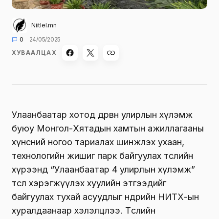
Niitlel.mn
0
24/05/2025
ХУВААЛЦАХ
Улаанбаатар хотод дөрвөн улирлын хүлэмж
буюу Монгол-Хятадын хамтын ажиллагааны
хүнсний ногоо тариалах шинжлэх ухаан,
технологийн жишиг парк байгуулах төслийн
хүрээнд “Улаанбаатар 4 улирлын хүлэмж”
төсөл хэрэгжүүлэх хуулийн этгээдийг
байгуулах тухай асуудлыг өнөөдрийн НИТХ-ын
хуралдаанаар хэлэлцлээ. Төслийн