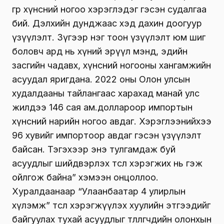
гр хүнсний ногоо хэрэглэдэг гэсэн судалгаа
бий. Дэлхийн дунджаас хэд дахин доогуур
үзүүлэлт. Зүгээр нэг тоон үзүүлэлт юм шиг
боловч ард нь хүний эрүүл мэнд, эдийн
засгийн чадавх, хүнсний ногооны хангамжийн
асуудал яригдана. 2022 оны Олон улсын
худалдааны тайлангаас харахад манай улс
жилдээ 146 сая ам.доллароор импортын
хүнсний нарийн ногоо авдаг. Хэрэглээнийхээ
96 хувийг импортоор авдаг гэсэн үзүүлэлт
байсан. Тэгэхээр энэ тулгамдаж буй
асуудлыг шийдвэрлэх төсөл хэрэгжих нь гэж
ойлгож байна” хэмээн онцоллоо.
Хуралдаанаар “Улаанбаатар 4 улирлын
хүлэмж” төсөл хэрэгжүүлэх хуулийн этгээдийг
байгуулах тухай асуудлыг төлөөлөгчдийн олонхын