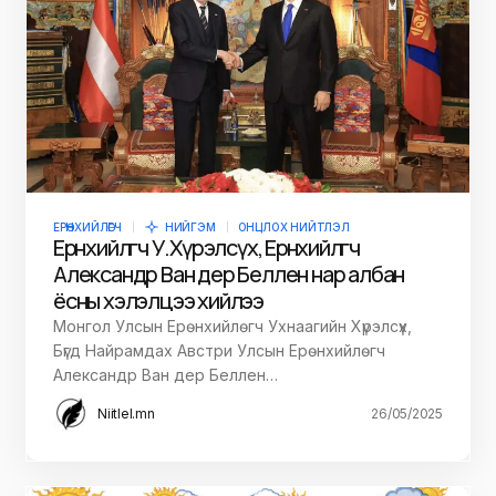
ЕРӨНХИЙЛӨГЧ
НИЙГЭМ
ОНЦЛОХ НИЙТЛЭЛ
Ерөнхийлөгч У.Хүрэлсүх, Ерөнхийлөгч
Александр Ван дер Беллен нар албан
ёсны хэлэлцээ хийлээ
Монгол Улсын Ерөнхийлөгч Ухнаагийн Хүрэлсүх,
Бүгд Найрамдах Австри Улсын Ерөнхийлөгч
Александр Ван дер Беллен…
Niitlel.mn
26/05/2025