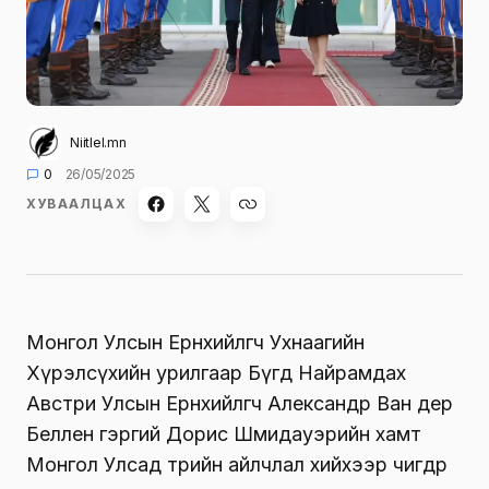
Niitlel.mn
0
26/05/2025
ХУВААЛЦАХ
Монгол Улсын Ерөнхийлөгч Ухнаагийн
Хүрэлсүхийн урилгаар Бүгд Найрамдах
Австри Улсын Ерөнхийлөгч Александр Ван дер
Беллен гэргий Дорис Шмидауэрийн хамт
Монгол Улсад төрийн айлчлал хийхээр өчигдөр