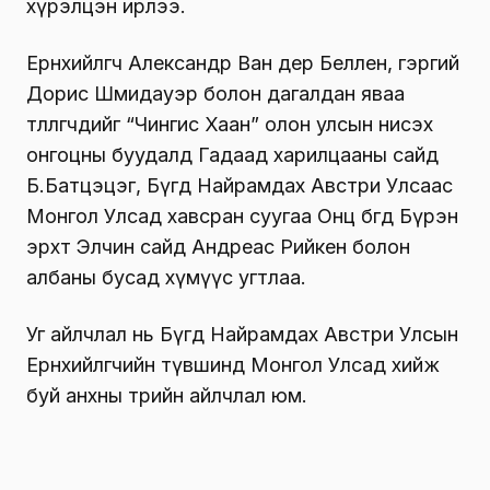
хүрэлцэн ирлээ.
Ерөнхийлөгч Александр Ван дер Беллен, гэргий
Дорис Шмидауэр болон дагалдан яваа
төлөөлөгчдийг “Чингис Хаан” олон улсын нисэх
онгоцны буудалд Гадаад харилцааны сайд
Б.Батцэцэг, Бүгд Найрамдах Австри Улсаас
Монгол Улсад хавсран суугаа Онц бөгөөд Бүрэн
эрхт Элчин сайд Андреас Рийкен болон
албаны бусад хүмүүс угтлаа.
Уг айлчлал нь Бүгд Найрамдах Австри Улсын
Ерөнхийлөгчийн түвшинд Монгол Улсад хийж
буй анхны төрийн айлчлал юм.