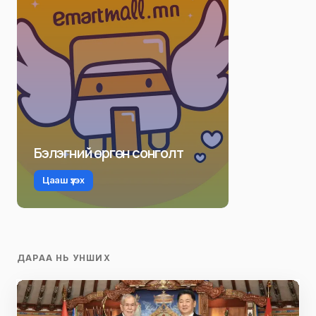
Бэлэгний өргөн сонголт
Цааш үзэх
ДАРАА НЬ УНШИХ