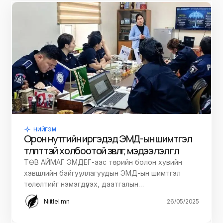
НИЙГЭМ
Орон нутгийн иргэдэд ЭМД-ын шимтгэл
төлөлттэй холбоотой зөвлөгөө, мэдээлэл өглөө
ТӨВ АЙМАГ ЭМДЕГ-аас төрийн болон хувийн
хэвшлийн байгууллагуудын ЭМД-ын шимтгэл
төлөлтийг нэмэгдүүлэх, даатгалын…
Niitlel.mn
26/05/2025