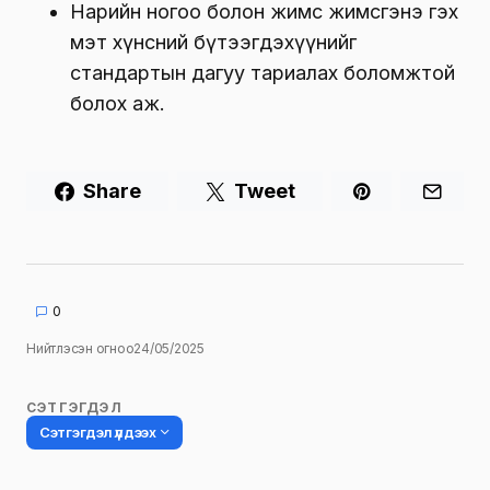
Нарийн ногоо болон жимс жимсгэнэ гэх
мэт хүнсний бүтээгдэхүүнийг
стандартын дагуу тариалах боломжтой
болох аж.
Share
Tweet
0
Нийтлэсэн огноо
24/05/2025
СЭТГЭГДЭЛ
Сэтгэгдэл үлдээх