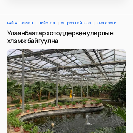
БАЙГАЛЬ ОРЧИН
НИЙСЛЭЛ
ОНЦЛОХ НИЙТЛЭЛ
ТЕХНОЛОГИ
Улаанбаатар хотод дөрвөн улирлын
хүлэмж байгуулна