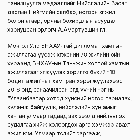
танилцуулга мэдээллийг Нийслэлийн Засаг
даргын Нийгмийн салбар, ногоон хөгжил
болон агаар, орчны бохирдлын асуудал
хариуцсан орлогч А.Амартүвшин өглөө.
Монгол Улс БНХАУ-тай дипломат хамтын
ажиллагаа үүсэж хөгжсөний 70 жилийн ойн
хүрээнд БНХАУ-ын Тяньжин хоттой хамтын
ажиллагааг хөгжүүлэх зорилго бүхий “10
бодит ажил”-ыг хамтран хэрэгжүүлэхээр
2018 онд санаачилсан бөгөөд үүний нэг нь
“Улаанбаатар хотод хүнсний ногоо тариалах,
хүлэмж байгуулж, нийслэлийн хүн амыг
ханган улмаар гадаад зах зээлд нийлүүлэх
судалгаа хийж холбогдох арга хэмжээ авах”
ажил юм. Улмаар төслийг сэргээж,