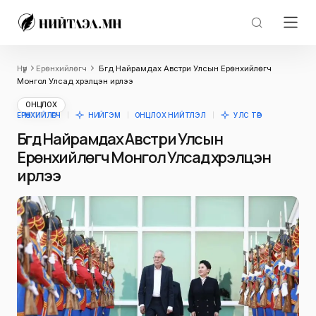
Нүүр
Ерөнхийлөгч
Бүгд Найрамдах Австри Улсын Ерөнхийлөгч
Монгол Улсад хүрэлцэн ирлээ
ОНЦЛОХ
ЕРӨНХИЙЛӨГЧ
НИЙГЭМ
ОНЦЛОХ НИЙТЛЭЛ
УЛС ТӨР
Бүгд Найрамдах Австри Улсын
Ерөнхийлөгч Монгол Улсад хүрэлцэн
ирлээ