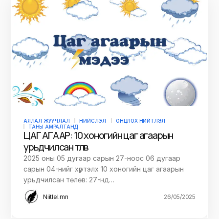
АЯЛАЛ ЖУУЧЛАЛ
НИЙСЛЭЛ
ОНЦЛОХ НИЙТЛЭЛ
ТАНЫ АМРАЛТАНД
ЦАГ АГААР: 10 хоногийн цаг агаарын
урьдчилсан төлөв
2025 оны 05 дугаар сарын 27-ноос 06 дугаар
сарын 04-нийг хүртэлх 10 хоногийн цаг агаарын
урьдчилсан төлөв: 27-нд…
Niitlel.mn
26/05/2025