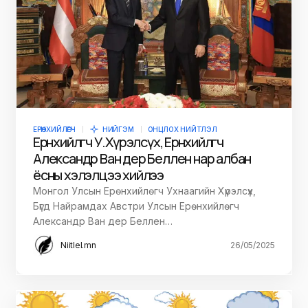
ЕРӨНХИЙЛӨГЧ
НИЙГЭМ
ОНЦЛОХ НИЙТЛЭЛ
Ерөнхийлөгч У.Хүрэлсүх, Ерөнхийлөгч
Александр Ван дер Беллен нар албан
ёсны хэлэлцээ хийлээ
Монгол Улсын Ерөнхийлөгч Ухнаагийн Хүрэлсүх,
Бүгд Найрамдах Австри Улсын Ерөнхийлөгч
Александр Ван дер Беллен…
Niitlel.mn
26/05/2025