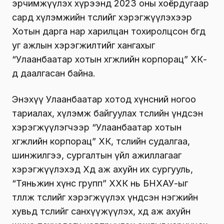
эрчимжүүлэх хүрээнд 2023 оны хоёрдугаар
сард хүлэмжийн төслийг хэрэгжүүлэхээр
Хотын дарга нар харилцан тохиролцсон бөгөөд
уг ажлын хэрэгжилтийг хангахыг
“Улаанбаатар хотын хөгжлийн корпорац” ХК-
д даалгасан байна.
Энэхүү Улаанбаатар хотод хүнсний ногоо
тариалах, хүлэмж байгуулах төслийн үндсэн
хэрэгжүүлэгчээр “Улаанбаатар хотын
хөгжлийн корпорац” ХК, төслийн судалгаа,
шинжилгээ, сургалтын үйл ажиллагааг
хэрэгжүүлэхэд Хөдөө аж ахуйн их сургууль,
“Тяньжин хүнс групп” ХХК нь БНХАУ-ыг
төлөөлж төслийг хэрэгжүүлэх үндсэн нэгжийн
хувьд төслийг санхүүжүүлэх, хөдөө аж ахуйн