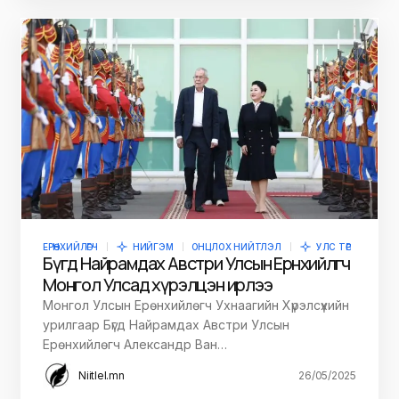
ЕРӨНХИЙЛӨГЧ
НИЙГЭМ
ОНЦЛОХ НИЙТЛЭЛ
УЛС ТӨР
Бүгд Найрамдах Австри Улсын Ерөнхийлөгч
Монгол Улсад хүрэлцэн ирлээ
Монгол Улсын Ерөнхийлөгч Ухнаагийн Хүрэлсүхийн
урилгаар Бүгд Найрамдах Австри Улсын
Ерөнхийлөгч Александр Ван…
Niitlel.mn
26/05/2025