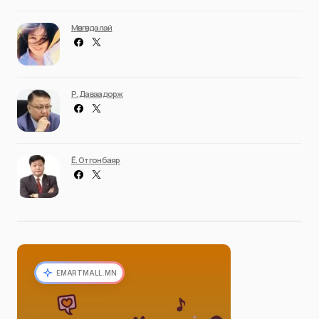
Мөнгөндалай
Р. Даваадорж
Ё. Отгонбаяр
EMARTMALL.MN