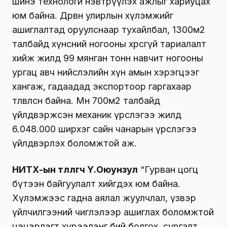
шинэ технологи нэвтрүүлэх ажлыг хариуцах
юм байна. Дөрвөн улирлын хүлэмжийг
ашиглалтад оруулснаар тухайлбал, 1300м2
талбайд хүнсний ногооны хөрсгүй тариалалт
хийж жилд 99 мянган тонн навчит ногооны
ургац авч нийслэлийн хүн амын хэрэгцээг
хангаж, гадаадад экспортоор гаргахаар
төлөвлөсөн байна. Мөн 700м2 талбайд
үйлдвэржсэн механик үрслэгээ жилд
6.048.000 ширхэг сайн чанарын үрслэгээ
үйлдвэрлэх боломжтой аж.
НИТХ-ын төлөөлөгч Ү.Оюунзул
“Гурван цогц
бүтээн байгуулалт хийгдэх юм байна.
Хүлэмжээс гадна аялал жуулчлал, үзвэр
үйлчилгээний чиглэлээр ашиглах боломжтой
цэцэрлэгт хүрээлэнг бий болгох, сургалт,