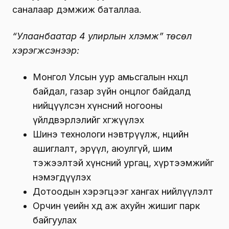
саналаар дэмжиж баталлаа.
“Улаанбаатар 4 улирлын хүлэмж” төсөл
хэрэгжсэнээр:
Монгол Улсын уур амьсгалын нөхцөл
байдал, газар зүйн онцлог байдалд
нийцүүлсэн хүнсний ногооны
үйлдвэрлэлийг хөгжүүлэх
Шинэ технологи нэвтрүүлж, нөөцийн
ашиглалт, эрүүл, аюулгүй, шим
тэжээлтэй хүнсний ургац, хүртээмжийг
нэмэгдүүлэх
Дотоодын хэрэгцээг хангах нийлүүлэлт
Орчин үеийн хөдөө аж ахуйн жишиг парк
байгуулах