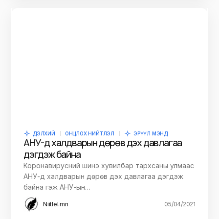
ДЭЛХИЙ
ОНЦЛОХ НИЙТЛЭЛ
ЭРҮҮЛ МЭНД
АНУ-д халдварын дөрөв дэх давлагаа
дэгдэж байна
Коронавирусний шинэ хувилбар тархсаны улмаас
АНУ-д халдварын дөрөв дэх давлагаа дэгдэж
байна гэж АНУ-ын…
Niitlel.mn
05/04/2021