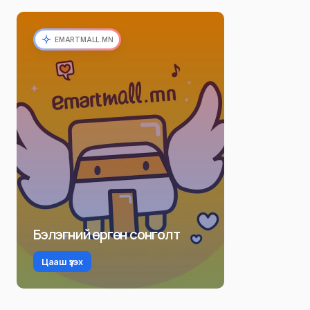
EMARTMALL.MN
Бэлэгний өргөн сонголт
Цааш үзэх