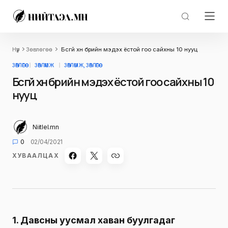
Нүүр
Зөвлөгөө
Бүсгүй хүн бүрийн мэдэх ёстой гоо сайхны 10 нууц
ЗӨВЛӨГӨӨ
ЗӨВЛӨМЖ
ЗӨВЛӨМЖ, ЗӨВЛӨГӨӨ
Бүсгүй хүн бүрийн мэдэх ёстой гоо сайхны 10
нууц
Niitlel.mn
0
02/04/2021
ХУВААЛЦАХ
1. Давсны уусмал хаван буулгадаг