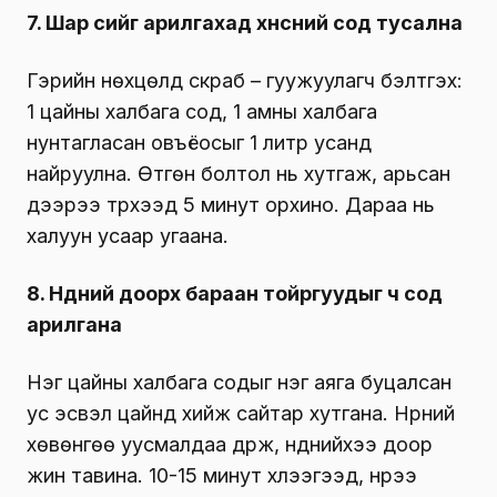
7. Шар үсийг арилгахад хүнсний сод тусална
Гэрийн нөхцөлд скраб – гуужуулагч бэлтгэх:
1 цайны халбага сод, 1 амны халбага
нунтагласан овъёосыг 1 литр усанд
найруулна. Өтгөн болтол нь хутгаж, арьсан
дээрээ түрхээд 5 минут орхино. Дараа нь
халуун усаар угаана.
8. Нүдний доорх бараан тойргуудыг ч сод
арилгана
Нэг цайны халбага содыг нэг аяга буцалсан
ус эсвэл цайнд хийж сайтар хутгана. Нүүрний
хөвөнгөө уусмалдаа дүрж, нүднийхээ доор
жин тавина. 10-15 минут хүлээгээд, нүүрээ