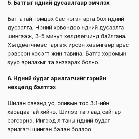
5. Батгыг нүдний дусаалгаар эмчлэх
Батгатай тэмцэх бас нэгэн арга бол нүдний
дусаалга. Нүүрний хөвөндөө нүдний дусаалга
шингээж, 3-5 минут хөлдөөгчинд байлгана.
Хөлдөөгчнөөс гаргаж ирсэн хөвөнгөөр арьс
үрэвссэн хэсэгт жин тавина. Батга хоромын
зуур арилахыг та анзаарах болно.
6. Нүдний будаг арилгагчийг гэрийн
нөхцөлд бэлтгэх
Шилэн саванд ус, оливын тос 3:1-ийн
харьцаатай хийнэ. Шилээ таглаад сайтар
сэгсэрнэ. Ингээд л таны нүдний будаг
арилгагч шингэн бэлэн боллоо