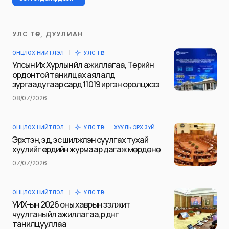
УЛС ТӨР, ДУУЛИАН
Таны имэйл хаягийг нийтлэхгүй.
ОНЦЛОХ НИЙТЛЭЛ
УЛС ТӨР
Шаардлагатай талбаруудыг
*
гэж
Улсын Их Хурлын үйл ажиллагаа, Төрийн
тэмдэглэсэн
ордонтой танилцах аялалд
зургаадугаар сард 11019 иргэн оролцжээ
Name
*
08/07/2026
ОНЦЛОХ НИЙТЛЭЛ
УЛС ТӨР
ХУУЛЬ ЭРХ ЗҮЙ
E-mail
*
Эрхтэн, эд, эс шилжүүлэн суулгах тухай
хуулийг ердийн журмаар дагаж мөрдөнө
07/07/2026
Сэтгэгдэл
*
ОНЦЛОХ НИЙТЛЭЛ
УЛС ТӨР
УИХ-ын 2026 оны хаврын ээлжит
чуулганы үйл ажиллагаа, үр дүнг
танилцууллаа