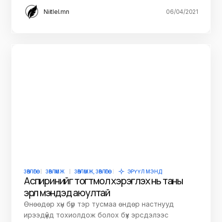
Niitlel.mn
06/04/2021
ЗӨВЛӨГӨӨ
ЗӨВЛӨМЖ
ЗӨВЛӨМЖ, ЗӨВЛӨГӨӨ
ЭРҮҮЛ МЭНД
Аспиринийг тогтмол хэрэглэх нь таны
эрүүл мэндэд аюултай
Өнөөдөр хүн бүр тэр тусмаа өндөр настнууд
ирээдүйд тохиолдож болох бүх эрсдэлээс