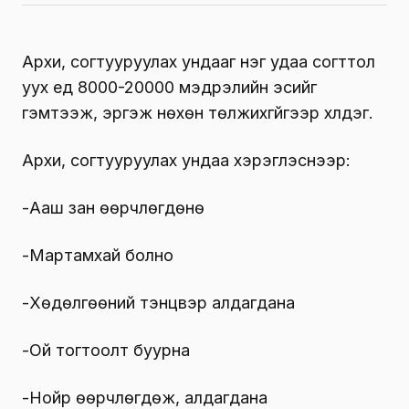
Архи, согтууруулах ундааг нэг удаа согттол
уух үед 8000-20000 мэдрэлийн эсийг
гэмтээж, эргэж нөхөн төлжихгүйгээр үхүүлдэг.
Архи, согтууруулах ундаа хэрэглэснээр:
-Ааш зан өөрчлөгдөнө
-Мартамхай болно
-Хөдөлгөөний тэнцвэр алдагдана
-Ой тогтоолт буурна
-Нойр өөрчлөгдөж, алдагдана