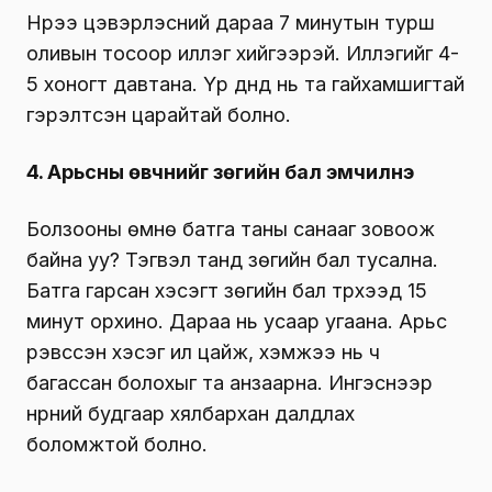
Нүүрээ цэвэрлэсний дараа 7 минутын турш
оливын тосоор иллэг хийгээрэй. Иллэгийг 4-
5 хоногт давтана. Үр дүнд нь та гайхамшигтай
гэрэлтсэн царайтай болно.
4. Арьсны өвчнийг зөгийн бал эмчилнэ
Болзооны өмнө батга таны санааг зовоож
байна уу? Тэгвэл танд зөгийн бал тусална.
Батга гарсан хэсэгт зөгийн бал түрхээд 15
минут орхино. Дараа нь усаар угаана. Арьс
үрэвссэн хэсэг илүү цайж, хэмжээ нь ч
багассан болохыг та анзаарна. Ингэснээр
нүүрний будгаар хялбархан далдлах
боломжтой болно.