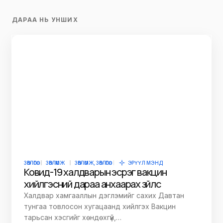
ДАРАА НЬ УНШИХ
ЗӨВЛӨГӨӨ
ЗӨВЛӨМЖ
ЗӨВЛӨМЖ, ЗӨВЛӨГӨӨ
ЭРҮҮЛ МЭНД
Ковид-19 халдварын эсрэг вакцин
хийлгэсний дараа анхаарах зүйлс
Халдвар хамгааллын дэглэмийг сахих Давтан
тунгаа товлосон хугацаанд хийлгэх Вакцин
тарьсан хэсгийг хөндөхгүй,…