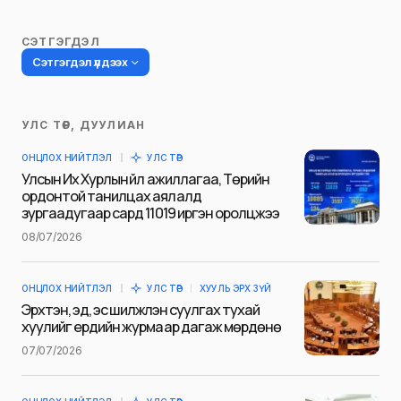
СЭТГЭГДЭЛ
Сэтгэгдэл үлдээх
УЛС ТӨР, ДУУЛИАН
Таны имэйл хаягийг нийтлэхгүй.
ОНЦЛОХ НИЙТЛЭЛ
УЛС ТӨР
Шаардлагатай талбаруудыг
*
гэж
Улсын Их Хурлын үйл ажиллагаа, Төрийн
тэмдэглэсэн
ордонтой танилцах аялалд
зургаадугаар сард 11019 иргэн оролцжээ
Name
*
08/07/2026
ОНЦЛОХ НИЙТЛЭЛ
УЛС ТӨР
ХУУЛЬ ЭРХ ЗҮЙ
E-mail
*
Эрхтэн, эд, эс шилжүүлэн суулгах тухай
хуулийг ердийн журмаар дагаж мөрдөнө
07/07/2026
Сэтгэгдэл
*