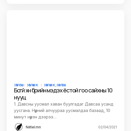
ЗӨВЛӨГӨӨ
ЗӨВЛӨМЖ
ЗӨВЛӨМЖ, ЗӨВЛӨГӨӨ
Бүсгүй хүн бүрийн мэдэх ёстой гоо сайхны 10
нууц
1. Давсны уусмал хаван буулгадаг Давсаа усанд
уусгана. Нүүрний алчуураа уусмалдаа базаад, 10
минут нүүрэн дээрээ…
Niitlel.mn
02/04/2021