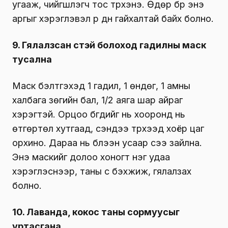
угааж, чийгшүүлэгч тос түрхэнэ. Өдөр бүр энэ
аргыг хэрэглэвэл үр дүн гайхалтай байх болно.
9. Гялалзсан үстэй болоход гадилны маск
тусална
Маск бэлтгэхэд 1 гадил, 1 өндөг, 1 амны
халбага зөгийн бал, 1/2 аяга шар айраг
хэрэгтэй. Орцоо бүгдийг нь хооронд нь
өтгөртөл хутгаад, үсэндээ түрхээд хоёр цаг
орхино. Дараа нь бүлээн усаар үсээ зайлна.
Энэ маскийг долоо хоногт нэг удаа
хэрэглэснээр, таны үс бэхжиж, гялалзах
болно.
10. Лаванда, кокос таны сормуусыг
уртасгана