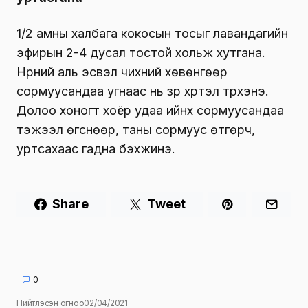
1/2 амны халбага кокосын тосыг лавандагийн
эфирын 2-4 дусал тостой хольж хутгана.
Нүүрний аль эсвэл чихний хөвөнгөөр
сормуусандаа угнаас нь үзүүр хүртэл түрхэнэ.
Долоо хоногт хоёр удаа ийнхүү сормуусандаа
тэжээл өгснөөр, таны сормуус өтгөрч,
уртсахаас гадна бэхжинэ.
Share
Tweet
0
Нийтлэсэн огноо
02/04/2021