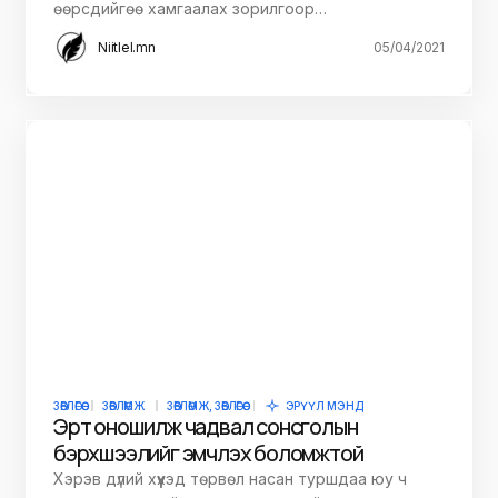
өөрсдийгөө хамгаалах зорилгоор…
Niitlel.mn
05/04/2021
ЗӨВЛӨГӨӨ
ЗӨВЛӨМЖ
ЗӨВЛӨМЖ, ЗӨВЛӨГӨӨ
ЭРҮҮЛ МЭНД
Эрт оношилж чадвал сонсголын
бэрхшээлийг эмчлэх боломжтой
Хэрэв дүлий хүүхэд төрвөл насан туршдаа юу ч