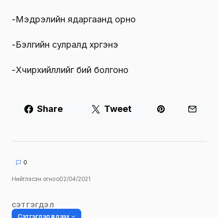
-Мэдрэлийн ядаргаанд орно
-Бэлгийн сулралд хүргэнэ
-Хүчирхийллийг бий болгоно
Share
Tweet
0
Нийтлэсэн огноо
02/04/2021
СЭТГЭГДЭЛ
Сэтгэгдэл үлдээх