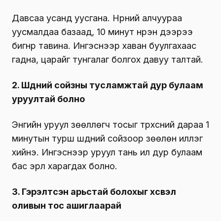
Давсаа усанд уусгана. Нүүрний алчуураа
уусмалдаа базаад, 10 минут нүүрэн дээрээ
бигнүүр тавина. Ингэснээр хаван буулгахаас
гадна, царайг тунгалаг болгох давуу талтай.
2. Шүдний сойзны тусламжтай дур булаам
уруултай болно
Энгийн уруул зөөллөгч тосыг түрхсний дараа 1
минутын турш шүдний сойзоор зөөлөн иллэг
хийнэ. Ингэснээр уруул тань илүү дур булаам
бас эрүүл харагдах болно.
3. Гэрэлтсэн арьстай болохыг хүсвэл
оливын тос ашиглаарай