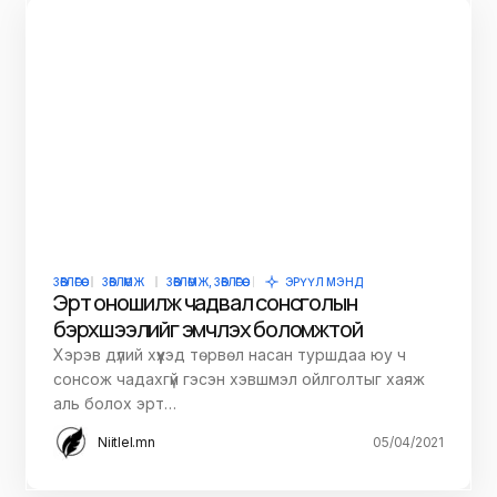
ЗӨВЛӨГӨӨ
ЗӨВЛӨМЖ
ЗӨВЛӨМЖ, ЗӨВЛӨГӨӨ
ЭРҮҮЛ МЭНД
Эрт оношилж чадвал сонсголын
бэрхшээлийг эмчлэх боломжтой
Хэрэв дүлий хүүхэд төрвөл насан туршдаа юу ч
сонсож чадахгүй гэсэн хэвшмэл ойлголтыг хаяж
аль болох эрт…
Niitlel.mn
05/04/2021