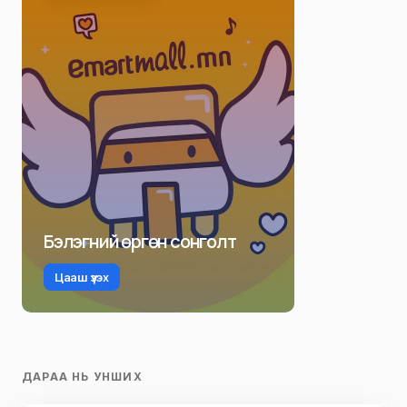
Бэлэгний өргөн сонголт
Цааш үзэх
ДАРАА НЬ УНШИХ