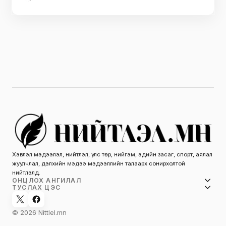
Хэвлэл мэдээлэл, нийтлэл, улс төр, нийгэм, эдийн засаг, спорт, аялал
жуулчлал, дэлхийн мэдээ мэдээллийн талаарх сонирхолтой
нийтлэлүүд.
ОНЦЛОХ АНГИЛАЛ
ТУСЛАХ ЦЭС
© 2026 Nittlel.mn