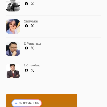
Мөнгөндалай
Р. Даваадорж
Ё. Отгонбаяр
EMARTMALL.MN