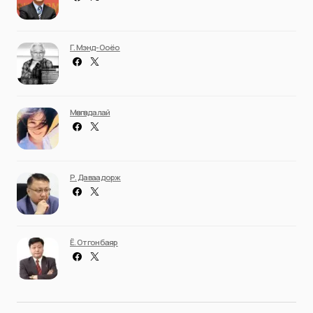
Г. Мэнд-Ооёо
Мөнгөндалай
Р. Даваадорж
Ё. Отгонбаяр