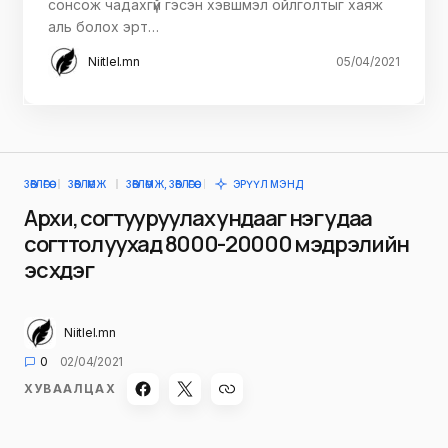
сонсож чадахгүй гэсэн хэвшмэл ойлголтыг хаяж
аль болох эрт…
Niitlel.mn
05/04/2021
ЗӨВЛӨГӨӨ
ЗӨВЛӨМЖ
ЗӨВЛӨМЖ, ЗӨВЛӨГӨӨ
ЭРҮҮЛ МЭНД
Архи, согтууруулах ундааг нэг удаа
согттол уухад 8000-20000 мэдрэлийн
эс үхдэг
Niitlel.mn
0
02/04/2021
ХУВААЛЦАХ