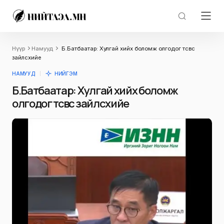
Нүүр
Намууд
Б.Батбаатар: Хулгай хийх боломж олгодог төсвөөс
зайлcхийе
НАМУУД
НИЙГЭМ
Б.Батбаатар: Хулгай хийх боломж
олгодог төсвөөс зайлcхийе