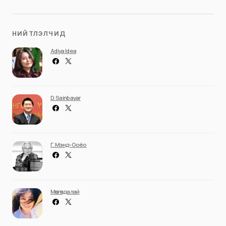
НИЙТЛЭЛЧИД
Adiya Idea
D. Sainbayar
Г. Мэнд-Ооёо
Мөнгөндалай