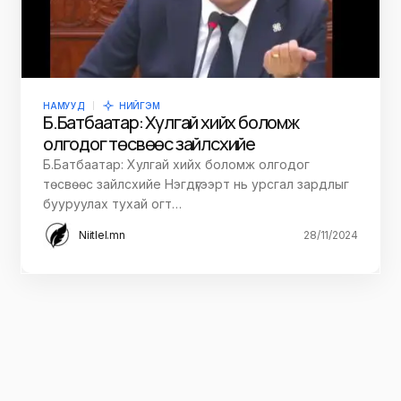
НАМУУД
НИЙГЭМ
Б.Батбаатар: Хулгай хийх боломж
олгодог төсвөөс зайлcхийе
Б.Батбаатар: Хулгай хийх боломж олгодог
төсвөөс зайлcхийе Нэгдүгээрт нь урсгал зардлыг
бууруулах тухай огт…
Niitlel.mn
28/11/2024