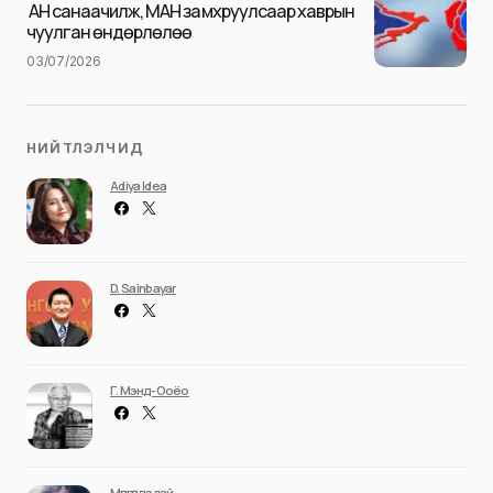
Илгээх
АН санаачилж, МАН замхруулсаар хаврын
чуулган өндөрлөлөө
03/07/2026
НИЙТЛЭЛЧИД
Adiya Idea
D. Sainbayar
Г. Мэнд-Ооёо
Мөнгөндалай