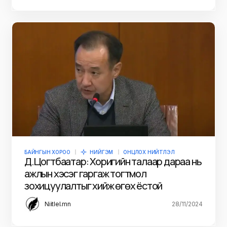
БАЙНГЫН ХОРОО
НИЙГЭМ
ОНЦЛОХ НИЙТЛЭЛ
Д.Цогтбаатар: Хоригийн талаар дараа нь
ажлын хэсэг гаргаж тогтмол
зохицуулалтыг хийж өгөх ёстой
Niitlel.mn
28/11/2024