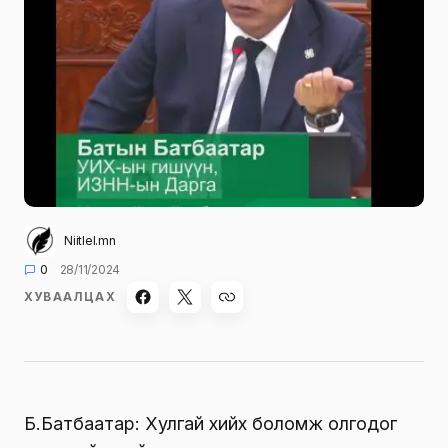
Niitlel.mn
0
28/11/2024
ХУВААЛЦАХ
Б.Батбаатар: Хулгай хийх боломж олгодог