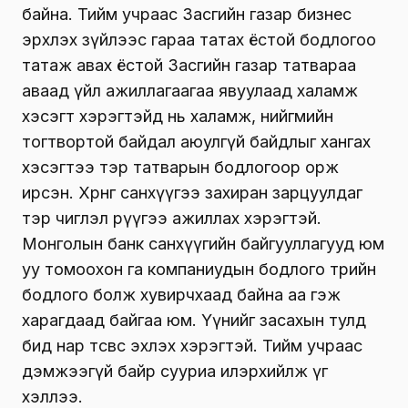
байна. Тийм учраас Засгийн газар бизнес
эрхлэх зүйлээс гараа татах ёстой бодлогоо
татаж авах ёстой Засгийн газар татвараа
аваад үйл ажиллагаагаа явуулаад халамж
хэсэгт хэрэгтэйд нь халамж, нийгмийн
тогтвортой байдал аюулгүй байдлыг хангах
хэсэгтээ тэр татварын бодлогоор орж
ирсэн. Хөрөнгө санхүүгээ захиран зарцуулдаг
тэр чиглэл рүүгээ ажиллах хэрэгтэй.
Монголын банк санхүүгийн байгууллагууд юм
уу томоохон га компаниудын бодлого төрийн
бодлого болж хувирчхаад байна аа гэж
харагдаад байгаа юм. Үүнийг засахын тулд
бид нар төсвөөсөө эхлэх хэрэгтэй. Тийм учраас
дэмжээгүй байр сууриа илэрхийлж үг
хэллээ.