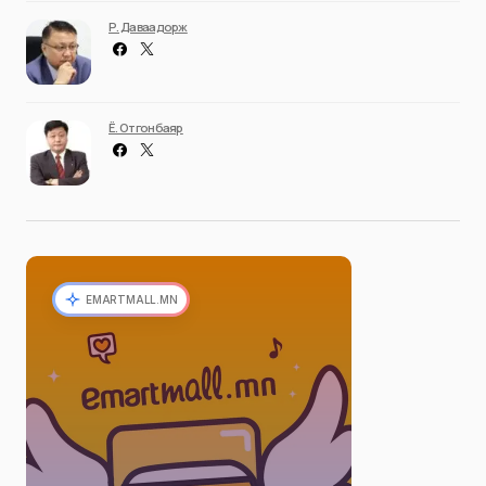
Р. Даваадорж
Ё. Отгонбаяр
EMARTMALL.MN