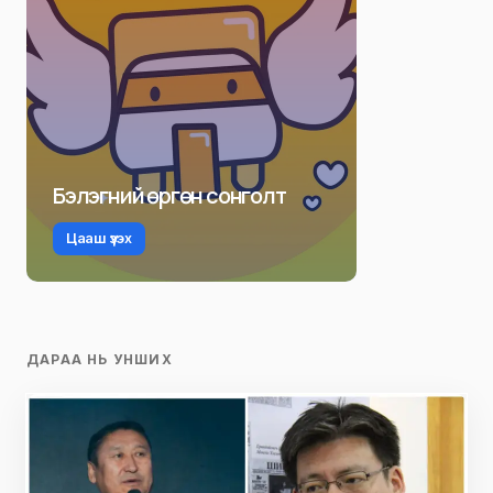
Бэлэгний өргөн сонголт
Цааш үзэх
ДАРАА НЬ УНШИХ