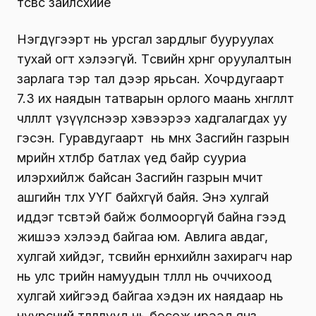
төсвөөс зайлcхийе
Нэгдүгээрт нь урсгал зардлыг бууруулах
тухай огт хэлээгүй. Төсвийн хөрөнгө оруулалтын
зарлага тэр тал дээр ярьсан. Хочрдугаарт
7.3 их наядын татварын орлого маань хөнгөлөлт
чөлөөлөлт үзүүлснээр хэвээрээ хадгалагдах уу
гэсэн. Гуравдугаарт нь өмнөх Засгийн газрын
мөрийн хөтөлбөр батлах үед байр сууриа
илэрхийлж байсан Засгийн газрын өмчит
ашгийн төлөөх УҮГ байхгүй байя. Энэ хулгай
иддэг төсөвтэй байж болмооргүй байна гээд
жишээ хэлээд байгаа юм. Авлига авдаг,
хулгай хийдэг, төсвийн ерөнхийлөн захирагч нар
нь улс төрийн намуудын төлөөлөл нь оччихоод
хулгай хийгээд байгаа хэдэн их наядаар нь
нүүрсний төлөөллүүд нь босож ирээд янз