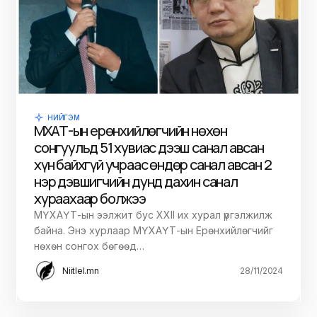
НИЙГЭМ
МҮХАҮТ-ын ерөнхийлөгчийн нөхөн
сонгуульд 51 хувиас дээш санал авсан
хүн байхгүй учраас өндөр санал авсан 2
нэр дэвшигчийн дунд дахин санал
хураахаар болжээ
МҮХАҮТ-ын ээлжит бус XXII их хурал үргэлжилж
байна. Энэ хурлаар МҮХАҮТ-ын Ерөнхийлөгчийг
нөхөн сонгох бөгөөд…
Niitlel.mn
28/11/2024