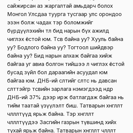
сайжирсан аз жаргалтай амьдарч болох
Монгол Улсдаа туурга тусгаар улс орондоо
эзэн болж чадах тэр боломжийг
бүрдүүлэхийн төлөө бид нарын бүх ажилд
чиглэх ёстой юм. Төсөв байна уу? Хууль байна
уу? Бодлого байна уу? Тогтоол шийдвэр
байна уу? Бид нарын алхаж байгаа хийж
байгаа уг авиа болгон тийшээ л чиглэх ёстой
бусад зүйл бол дараагийн асуудал юм
байгаа юм. ДНБ-ий өсөлтийг өсөлтөөс нь давсан
өсөлттэйгөөр төсвийн зарлага нэмэгдээд өнөөдөр
ДНБ-ий 37% дээр ирж батлагдаж байгаа нь
тийм таатай үзүүлэлт биш. Татварын хөнгөлөлт
чөлөөлөлтүүд ярьж байна. Тэр хөнгөлөлт
чөлөөлөлтүүдээ Засгийн газрын түвшинд хийх
тухай ярьж байна. Татварын хөнгөлөлт чөлөөлөлт