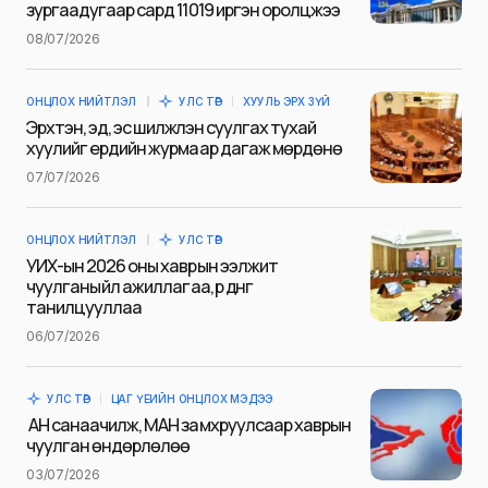
зургаадугаар сард 11019 иргэн оролцжээ
Name
*
08/07/2026
ОНЦЛОХ НИЙТЛЭЛ
УЛС ТӨР
ХУУЛЬ ЭРХ ЗҮЙ
E-mail
*
Эрхтэн, эд, эс шилжүүлэн суулгах тухай
хуулийг ердийн журмаар дагаж мөрдөнө
07/07/2026
Сэтгэгдэл
*
ОНЦЛОХ НИЙТЛЭЛ
УЛС ТӨР
УИХ-ын 2026 оны хаврын ээлжит
чуулганы үйл ажиллагаа, үр дүнг
танилцууллаа
06/07/2026
Save my name and e-mail in this browser for the next
time I comment.
УЛС ТӨР
ЦАГ ҮЕИЙН ОНЦЛОХ МЭДЭЭ
Илгээх
АН санаачилж, МАН замхруулсаар хаврын
чуулган өндөрлөлөө
03/07/2026