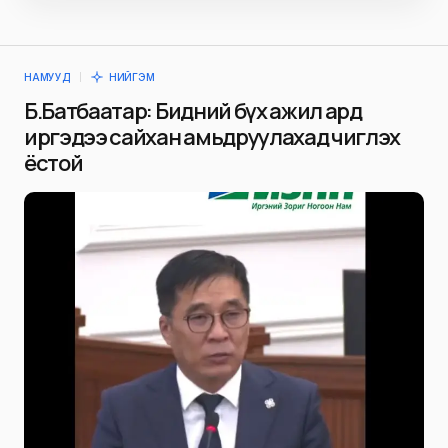
НАМУУД
НИЙГЭМ
Б.Батбаатар: Бидний бүх ажил ард
иргэдээ сайхан амьдруулахад чиглэх
ёстой