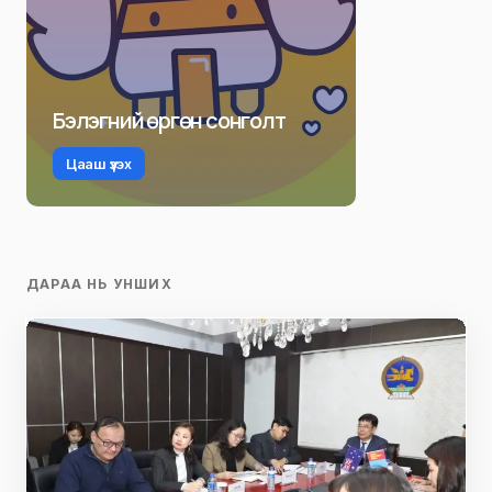
Бэлэгний өргөн сонголт
Цааш үзэх
ДАРАА НЬ УНШИХ