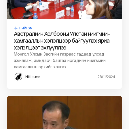
НИЙГЭМ
Австралийн Холбооны Улстай нийгмийн
хамгааллын хэлэлцээр байгуулах яриа
хэлэлцээг эхлүүллээ
Монгол Улсын Засгийн газраас гадаад улсад
ажиллаж, амьдарч байгаа иргэдийн нийгмийн
хамгааллын эрхийг хангах…
Niitlel.mn
28/11/2024