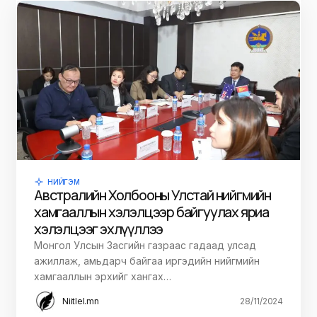
НИЙГЭМ
Австралийн Холбооны Улстай нийгмийн
хамгааллын хэлэлцээр байгуулах яриа
хэлэлцээг эхлүүллээ
Монгол Улсын Засгийн газраас гадаад улсад
ажиллаж, амьдарч байгаа иргэдийн нийгмийн
хамгааллын эрхийг хангах…
Niitlel.mn
28/11/2024