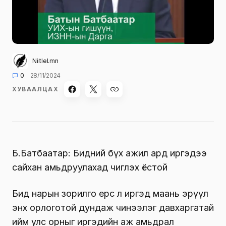
Niitlel.mn
0
28/11/2024
ХУВААЛЦАХ
Б.Батбаатар: Бидний бүх ажил ард иргэдээ
сайхан амьдруулахад чиглэх ёстой
Бид нарын зорилго ерөөсөө л иргэд маань эрүүл
энх орлоготой дундаж чинээлэг давхаргатай
ийм улс орныг иргэдийн аж амьдрал