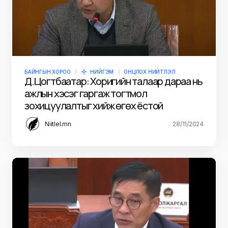
БАЙНГЫН ХОРОО
НИЙГЭМ
ОНЦЛОХ НИЙТЛЭЛ
Д.Цогтбаатар: Хоригийн талаар дараа нь
ажлын хэсэг гаргаж тогтмол
зохицуулалтыг хийж өгөх ёстой
Niitlel.mn
28/11/2024