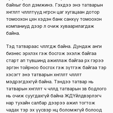
байхыг бол дэмжинэ. Гэхдээ энэ татварын
хөнгөлөлт чөлөөлөлтүүд өнгөрсөн цаг хугацаан дотор
томоохон цөөхөн хэдэн банк санхүү томоохон
компаниуд дээр л очиж хуваарилагдаж
байна.
Тэд татвараас чөлөөлөгдөж байна. Дундаж анги
бизнес эрхлэх гэж босгож эхэлж байгаа
старт ап түвшинд ажиллаж байгаа өрх гэрээ
эргэн тойрноо босгох гэж зүтгэж байгаа тэр
хэсэгт энэ татварын хөнгөлөлт чөлөөлөлт
мэдрэгдэхгүй байна. Тэндээ татвар нь
татварын хөнгөлөлт чө чөлөөлөөд татварын зөв бодлого
нь очиж суугдахгүй байна ЖДҮйлдвэрлэгч
нар тухайн салбар дээрээ ажил тогтож
чадах тэр эх үүсвэр нөөц боломжгүй болоод