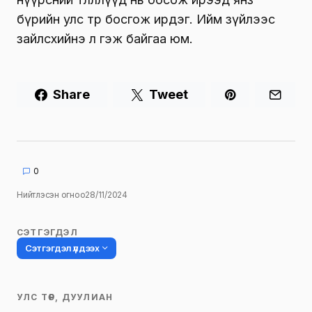
бүрийн улс төр босгож ирдэг. Ийм зүйлээс
зайлсхийнэ л гэж байгаа юм.
Share
Tweet
0
Нийтлэсэн огноо
28/11/2024
СЭТГЭГДЭЛ
Сэтгэгдэл үлдээх
УЛС ТӨР, ДУУЛИАН